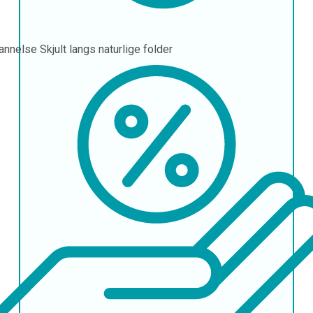
annelse
Skjult langs naturlige folder