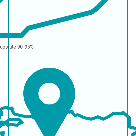
cesrate
90-95%