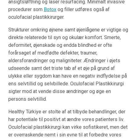
ansigtsløftning og laser resurfacing. Minimalt invasive
procedurer som
Botox
og filler udføres også af
oculofacial plastikkirurger.
Strukturer omkring øjnene samt øjenlågene er vigtige og
direkte relaterede til syn og okulær komfort. Smerte,
deformitet, øjenskade og endda blindhed er ofte
forårsaget af medfødte defekter, traumer,
aldersforandringer og maligniteter. Ændringer i øjets
udseende samt det triste tab af et øje på grund af
ulykke eller sygdom kan have en negativ indflydelse på
ens selvtillid og selvbillede. Oculofacial Plastikkirurgi
sigter mod at vende disse ændringer og øge en
persons selvtillid.
Healthy Türkiye er stolte af at tilbyde behandlinger, der
har potentiale til positivt at ændre vores patienters liv.
Oculofacial plastikkirurgi kan virke sofistikeret, men det
er overraskende nemt i sin evne til at forbedre vores