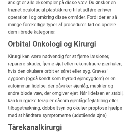
ansigt er alle eksempler på disse væv. Du ønsker en
trænet oculofacial plastikkirurg til at udføre enhver
operation i og omkring disse områder. Fordi der er så
mange forskellige typer af procedurer, lad os opdele
dem i brede kategorier.
Orbital Onkologi og Kirurgi
Kirurgi kan være nødvendig for at fjerne læsioner,
reparere skader, fjerne øjet eller rekonstruere øjenhulen,
hvis den okulære orbit er såret eller syg. Graves'
sygdom (også kendt som thyroid øjensygdom) er en
autoimmun lidelse, der påvirker øjenlåg, muskler og
andre bløde væv, der omgiver øjet. Når lidelsen er stabil,
kan kirurgiske terapier såsom øjenlågsfejlstilling eller
tilbagetrækning, dobbeltsyn og okulær proptose hjælpe
med at håndtere symptomerne (udstående øjne).
Tårekanalkirurgi