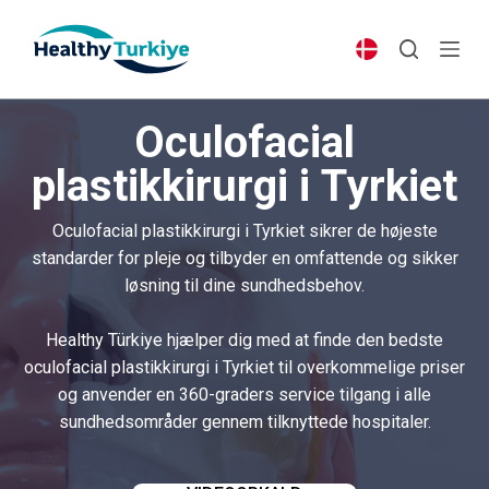
S
k
i
p
Oculofacial
t
o
plastikkirurgi i Tyrkiet
c
o
Oculofacial plastikkirurgi i Tyrkiet sikrer de højeste
n
standarder for pleje og tilbyder en omfattende og sikker
t
løsning til dine sundhedsbehov.
e
n
Healthy Türkiye hjælper dig med at finde den bedste
t
oculofacial plastikkirurgi i Tyrkiet til overkommelige priser
og anvender en 360-graders service tilgang i alle
sundhedsområder gennem tilknyttede hospitaler.