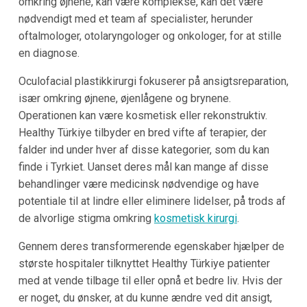
omkring øjnene, kan være komplekse, kan det være
nødvendigt med et team af specialister, herunder
oftalmologer, otolaryngologer og onkologer, for at stille
en diagnose.
Oculofacial plastikkirurgi fokuserer på ansigtsreparation,
især omkring øjnene, øjenlågene og brynene.
Operationen kan være kosmetisk eller rekonstruktiv.
Healthy Türkiye tilbyder en bred vifte af terapier, der
falder ind under hver af disse kategorier, som du kan
finde i Tyrkiet. Uanset deres mål kan mange af disse
behandlinger være medicinsk nødvendige og have
potentiale til at lindre eller eliminere lidelser, på trods af
de alvorlige stigma omkring
kosmetisk kirurgi
.
Gennem deres transformerende egenskaber hjælper de
største hospitaler tilknyttet Healthy Türkiye patienter
med at vende tilbage til eller opnå et bedre liv. Hvis der
er noget, du ønsker, at du kunne ændre ved dit ansigt,