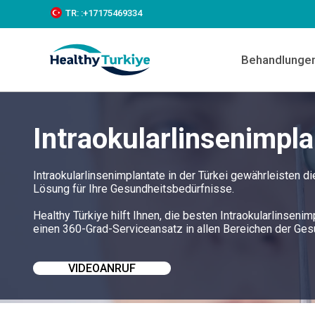
S
TR:
:+‪17175469334‬
k
i
p
Behandlunge
t
o
c
o
n
Intraokularlinsenimpla
t
e
n
t
Intraokularlinsenimplantate in der Türkei gewährleisten
Lösung für Ihre Gesundheitsbedürfnisse.
Healthy Türkiye hilft Ihnen, die besten Intraokularlinseni
einen 360-Grad-Serviceansatz in allen Bereichen der Ge
VIDEOANRUF