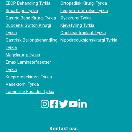
EECP Behandling Tyrkia
Ortopedisk Kirurgi Tyrkia
SmartLipo Tyrkia
Leppeforstørrelse Tyrkia
Gastric Band Kirurgi Tyrkia
Øyekirurgi Tyrkia
Duodenal Switch Kirurgi
Kjevefylling Tyrkia
Tyrkia
Cochlear Implant Tyrkia
Gastrisk Ballongbehandling
Nippelreduksjonskirurgi Tyrkia
Tyrkia
Magekirurgi Tyrkia
Emax Laminatefasetter
Tyrkia
Kneprotesekirurgi Tyrkia
Vasektomi Tyrkia
Laminerte Fasader Tyrkia
Kontakt oss