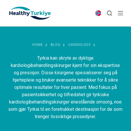
S
k
i
p
t
o
HOME
BLOG
CARDIOLOGY
c
o
Tyrkia kan skryte av dyktige
n
kardiologibehandlingskirurger kjent for sin ekspertise
t
og presisjon. Disse kirurgene spesialiserer seg på
e
hjertepleie og bruker avanserte teknikker for å sikre
n
optimale resultater for hver pasient. Med fokus på
t
pasientsikkerhet og tilfredshet gir tyrkiske
kardiologibehandlingskirurger enestående omsorg, noe
som gjør Tyrkia til en foretrukket destinasjon for de som
trenger livsviktige prosedyrer.