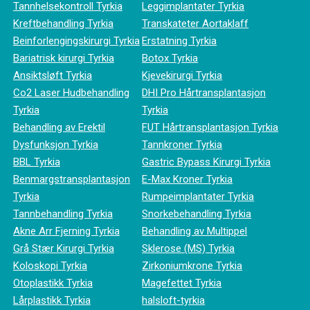
Tannhelsekontroll Tyrkia
Leggimplantater Tyrkia
Kreftbehandling Tyrkia
Transkateter Aortaklaff
Beinforlengingskirurgi Tyrkia
Erstatning Tyrkia
Bariatrisk kirurgi Tyrkia
Botox Tyrkia
Ansiktsløft Tyrkia
Kjevekirurgi Tyrkia
Co2 Laser Hudbehandling
DHI Pro Hårtransplantasjon
Tyrkia
Tyrkia
Behandling av Erektil
FUT Hårtransplantasjon Tyrkia
Dysfunksjon Tyrkia
Tannkroner Tyrkia
BBL Tyrkia
Gastric Bypass Kirurgi Tyrkia
Benmargstransplantasjon
E-Max Kroner Tyrkia
Tyrkia
Rumpeimplantater Tyrkia
Tannbehandling Tyrkia
Snorkebehandling Tyrkia
Akne Arr Fjerning Tyrkia
Behandling av Multippel
Grå Stær Kirurgi Tyrkia
Sklerose (MS) Tyrkia
Koloskopi Tyrkia
Zirkoniumkrone Tyrkia
Otoplastikk Tyrkia
Magefettet Tyrkia
Lårplastikk Tyrkia
halsloft-tyrkia