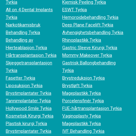
Tyrkia
Kjemisk Peeling Tyrkia
All on 4 Dental Implants
ESWT Tyrkia
Tyrkia
Hemoroidebehandling Tyrkia
Narkotikamisbruk
Deep Plane Facelift Tyrkia
Behandling Tyrkia
Avhengighetsbehandling Tyrkia
Behandling av
Rhinoplastikk Tyrkia
Hjerteablasjon Tyrkia
Gastric Sleeve Kirurgi Tyrkia
Hårtransplantasjon Tyrkia
Mommy Makeover Tyrkia
Skjeggetransplantasjon
Gastrisk Ballongbehandling
Tyrkia
Tyrkia
Fasetter Tyrkia
Brystreduksjon Tyrkia
Liposuksjon Tyrkia
Brystløft Tyrkia
Brystimplantater Tyrkia
Mageplastikk Tyrkia
Tannimplantater Tyrkia
Porcelensfinér Tyrkia
Hollywood Smile Tyrkia
FUE-hårtransplantasjon Tyrkia
Kosmetisk Kirurgi Tyrkia
Vaginoplasty Tyrkia
Plastisk kirurgi Tyrkia
Mageplastikk Tyrkia
Brystimplantater Tyrkia
IVF Behandling Tyrkia