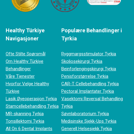
Healthy Türkiye
Populære Behandlinger i
Navigasjoner
Tyrkia
Ofte Stilte Spørsmål
Ryggmargsstimulator Tyrkia
Om Healthy Türkiye
Skoliosekirurgi Tyrkia
Behandlinger
Beinforlengingskirurgi Tyrkia
Våre Tjenester
Penisforstørrelse Tyrkia
Hvorfor Velge Healthy
CAR-T Cellebehandling Tyrkia
Türkiye
Pectoral Implantater Tyrkia
Lasik Øyeoperasjon Tyrkia
Vasektomi Reversal Behandling
Stamcellebehandling Tyrkia
Tyrkia
MR-skanning Tyrkia
Søvnlaboratorium Tyrkia
Tonsillektomi Tyrkia
Medisinske Sjekk-Ups Tyrkia
All On 6 Dental Implants
Generell Helsesjekk Tyrkia