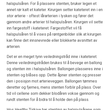
halspulsåren. For å plassere stenten, bruker legen et
annet rør kalt et kateter. Kirurgen setter kateteret inn i en
stor arterie - oftest lårarterien i lysken og fører det
gjennom andre arterier til halspulsåren. Kirurgen vil sette
inn fargestoff i kateteret. Fargestoffet vil få
halspulsåren til å vises på røntgenbilder slik at kirurgen
kan finne det innsnevrede eller blokkerte avsnittet av
arterien.
Det er en meget tynn veiledningstråd inne i kateteret.
Denne veiledningstråden brukes til å bevege en ballong
og stenten inn i halspulsåren. Ballongen plasseres inne i
stenten og blåses opp. Dette åpner stenten og presser
den i posisjon mot arterieveggen. Ballongen tømmes
deretter og fjernes, mens stenten forblir på plass. Over
tid vil cellene som dekker blodåren vokse gjennom og
rundt stenten for å bidra til å holde den på plass.
Hos Healthy Türkiye har stenting av halspulsårene som