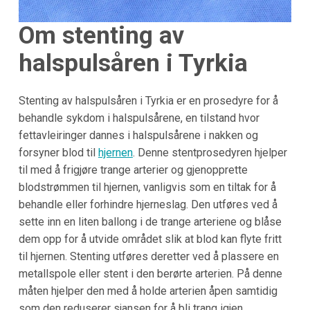
Om stenting av
halspulsåren i
Tyrkia
Stenting av halspulsåren i Tyrkia er en prosedyre for å
behandle sykdom i halspulsårene, en tilstand hvor
fettavleiringer dannes i halspulsårene i nakken og
forsyner blod til
hjernen
. Denne stentprosedyren hjelper
til med å frigjøre trange arterier og gjenopprette
blodstrømmen til hjernen, vanligvis som en tiltak for å
behandle eller forhindre hjerneslag. Den utføres ved å
sette inn en liten ballong i de trange arteriene og blåse
dem opp for å utvide området slik at blod kan flyte fritt
til hjernen. Stenting utføres deretter ved å plassere en
metallspole eller stent i den berørte arterien. På denne
måten hjelper den med å holde arterien åpen samtidig
som den reduserer sjansen for å bli trang igjen.