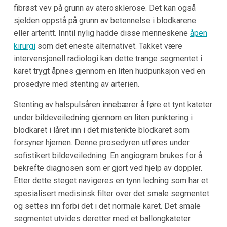
fibrøst vev på grunn av aterosklerose. Det kan også
sjelden oppstå på grunn av betennelse i blodkarene
eller arteritt. Inntil nylig hadde disse menneskene
åpen
kirurgi
som det eneste alternativet. Takket være
intervensjonell radiologi kan dette trange segmentet i
karet trygt åpnes gjennom en liten hudpunksjon ved en
prosedyre med stenting av arterien.
Stenting av halspulsåren innebærer å føre et tynt kateter
under bildeveiledning gjennom en liten punktering i
blodkaret i låret inn i det mistenkte blodkaret som
forsyner hjernen. Denne prosedyren utføres under
sofistikert bildeveiledning. En angiogram brukes for å
bekrefte diagnosen som er gjort ved hjelp av doppler.
Etter dette steget navigeres en tynn ledning som har et
spesialisert medisinsk filter over det smale segmentet
og settes inn forbi det i det normale karet. Det smale
segmentet utvides deretter med et ballongkateter.