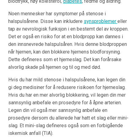
blodtrykk, høy kolesterol,
diabetes
, fedme og aldring.
Noen mennesker har symptomer på stenose i
halspulsårene. Disse kan inkludere
synsproblemer
eller
tap av nevrologisk funksjon i en bestemt del av kroppen.
Det er også en risiko for at en blodpropp kan dannes i
den innsnevrede halspulsåren. Hvis denne blodproppen
når hjernen, kan den blokkere hjernens blodforsyning.
Dette defineres som et hjerneslag. Det kan forårsake
alvorlig skade på hjernen og til og med død.
Hvis du har mild stenose i halspulsårene, kan legen din
gi deg medisiner for å redusere risikoen for hjerneslag.
Hvis du har en mer alvorlig blokkering, vil legen din mer
sannsynlig anbefale en prosedyre for å åpne arterien.
Legen din vil også mer sannsynlig anbefale en
prosedyre dersom du allerede har hatt et slag eller mini-
slag. Et mini-slag defineres også som en forbigående
iskemisk anfall (TIA).