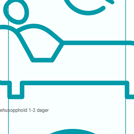
ehusopphold
1-2 dager