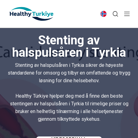
S
k
i
p
Stenting av
t
o
halspulsåren i Tyrkia
c
o
Stenting av halspulsåren i Tyrkia sikrer de høyeste
n
standardene for omsorg og tilbyr en omfattende og trygg
t
løsning for dine helsebehov.
e
n
Healthy Türkiye hjelper deg med å finne den beste
t
stentingen av halspulsåren i Tyrkia til rimelige priser og
bruker en helhetlig tilnærming i alle helsetjenester
gjennom tilknyttede sykehus.