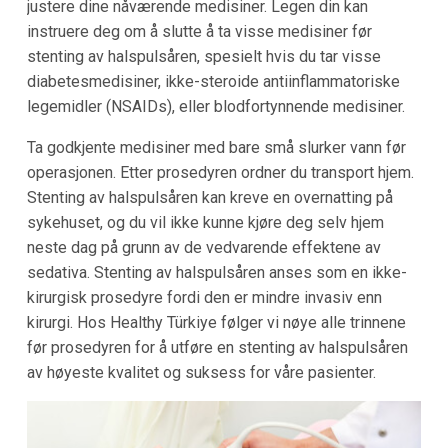
justere dine nåværende medisiner. Legen din kan
instruere deg om å slutte å ta visse medisiner før
stenting av halspulsåren, spesielt hvis du tar visse
diabetesmedisiner, ikke-steroide antiinflammatoriske
legemidler (NSAIDs), eller blodfortynnende medisiner.
Ta godkjente medisiner med bare små slurker vann før
operasjonen. Etter prosedyren ordner du transport hjem.
Stenting av halspulsåren kan kreve en overnatting på
sykehuset, og du vil ikke kunne kjøre deg selv hjem
neste dag på grunn av de vedvarende effektene av
sedativa. Stenting av halspulsåren anses som en ikke-
kirurgisk prosedyre fordi den er mindre invasiv enn
kirurgi. Hos Healthy Türkiye følger vi nøye alle trinnene
før prosedyren for å utføre en stenting av halspulsåren
av høyeste kvalitet og suksess for våre pasienter.