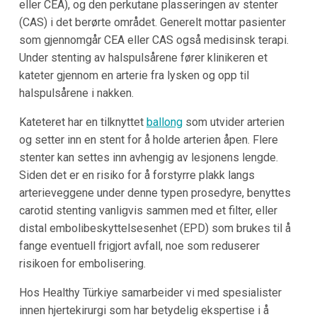
eller CEA), og den perkutane plasseringen av stenter
(CAS) i det berørte området. Generelt mottar pasienter
som gjennomgår CEA eller CAS også medisinsk terapi.
Under stenting av halspulsårene fører klinikeren et
kateter gjennom en arterie fra lysken og opp til
halspulsårene i nakken.
Kateteret har en tilknyttet
ballong
som utvider arterien
og setter inn en stent for å holde arterien åpen. Flere
stenter kan settes inn avhengig av lesjonens lengde.
Siden det er en risiko for å forstyrre plakk langs
arterieveggene under denne typen prosedyre, benyttes
carotid stenting vanligvis sammen med et filter, eller
distal embolibeskyttelsesenhet (EPD) som brukes til å
fange eventuell frigjort avfall, noe som reduserer
risikoen for embolisering.
Hos Healthy Türkiye samarbeider vi med spesialister
innen hjertekirurgi som har betydelig ekspertise i å