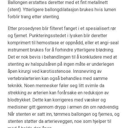
Ballongen erstattes deretter med et fint metallnett
(stent). Ytterligere ballongdilatasjon brukes hvis lumen
forblir trang etter stenting.
Etter prosedyren blir filteret fanget i et spesialisert rør
og fjernet. Punkteringsstedet i lysken blir deretter
komprimert til hemostase er oppnådd, eller et angi-seal
instrument brukes for å forhindre ytterligere blødning.
Det er nok bevis i behandlingen til å konkludere med at
stenting av halspulsåren på ingen måte er underlegen
åpen kirurgi ved karotisstenose. Innsnevring av
vertebralarterien kan også behandles med samme
teknikk. Noen mennesker føler seg litt svimle da
strekking av arterien kan forårsake en reduksjon av
blodtrykket. Dette kan korrigeres med væsker og
medisiner gitt gjennom drypp i armen din om nødvendig.
Når stenten er satt inn, tømmes ballongen og fjernes, og
stenten støtter da arterieveggen, noe som hjelper til