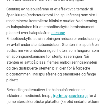
Stenting av halspulsårene er et effektivt alternativ til
åpen kirurgi (endarterektomi i halspulsårene) som vist i
randomiserte kontrollerte kliniske studier. Ved stenting
av halspulsåren blir et embolibeskyttelsesinstrument
plassert over halspulsåren
stenose
.
Embolibeskyttelsesinnretningen reduserer embolisering
av avfall under stentutsendelsen. Stenten i halspulsåren
settes inn via emboliseringsenheten, som fungerer som
en sporingsmekanisme for stentplasseringen. Når
stenten er satt på plass, fjernes emboliseringsenheten
og den distribuerte stenten blir igjen for å forbedre
blodstrømmen i halspulsårene og stabilisere og fange
plakett.
Behandlingsalternativer for halspulsårestenose
inkluderer medisinsk terapi,
hjerte-bypass-kirurgi
for å
fjerne aterosklerotiske plaketter (karotid endarterektomi