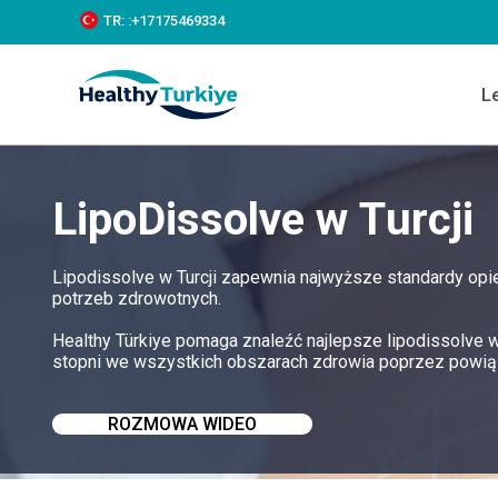
S
TR:
:+‪17175469334‬
k
i
p
L
t
o
c
o
n
LipoDissolve w Turcji
t
e
n
t
Lipodissolve w Turcji zapewnia najwyższe standardy opi
potrzeb zdrowotnych.
Healthy Türkiye pomaga znaleźć najlepsze lipodissolve w
stopni we wszystkich obszarach zdrowia poprzez powiąz
ROZMOWA WIDEO