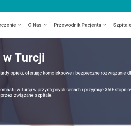
eczenie
O Nas
Przewodnik Pacjenta
Szpital
 w Turcji
dardy opieki, oferując kompleksowe i bezpieczne rozwiązanie d
komastii w Turcji w przystępnych cenach i przyjmuje 360-stopni
oprzez związane szpitale.