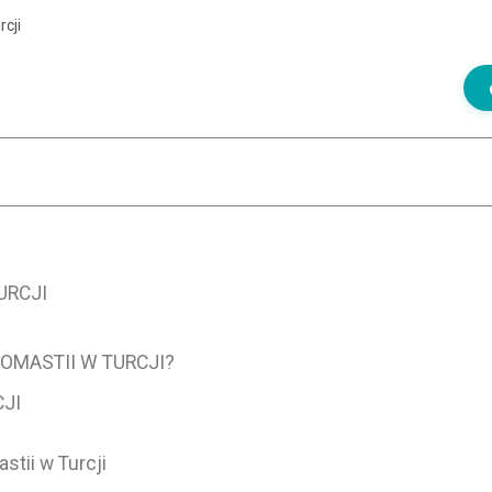
rcji
URCJI
OMASTII W TURCJI?
JI
stii w Turcji