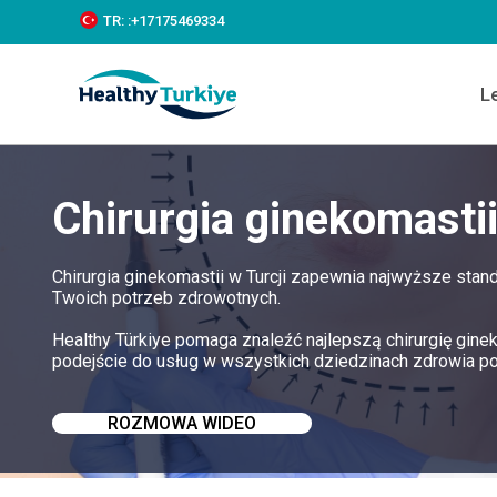
S
TR:
:+‪17175469334‬
k
i
p
L
t
o
c
o
n
Chirurgia ginekomastii
t
e
n
t
Chirurgia ginekomastii w Turcji zapewnia najwyższe stan
Twoich potrzeb zdrowotnych.
Healthy Türkiye pomaga znaleźć najlepszą chirurgię gine
podejście do usług w wszystkich dziedzinach zdrowia p
ROZMOWA WIDEO