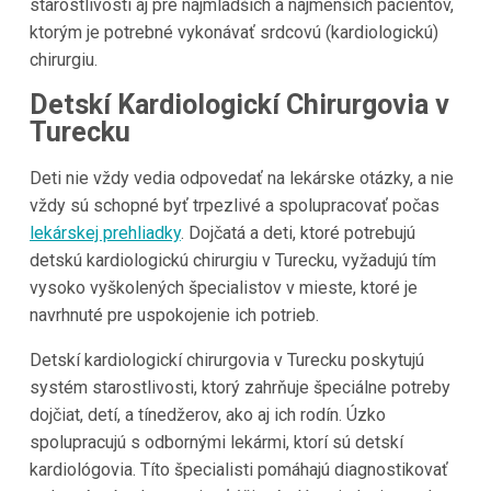
starostlivosti aj pre najmladších a najmenších pacientov,
ktorým je potrebné vykonávať srdcovú (kardiologickú)
chirurgiu.
Detskí Kardiologickí Chirurgovia v
Turecku
Deti nie vždy vedia odpovedať na lekárske otázky, a nie
vždy sú schopné byť trpezlivé a spolupracovať počas
lekárskej prehliadky
. Dojčatá a deti, ktoré potrebujú
detskú kardiologickú chirurgiu v Turecku, vyžadujú tím
vysoko vyškolených špecialistov v mieste, ktoré je
navrhnuté pre uspokojenie ich potrieb.
Detskí kardiologickí chirurgovia v Turecku poskytujú
systém starostlivosti, ktorý zahrňuje špeciálne potreby
dojčiat, detí, a tínedžerov, ako aj ich rodín. Úzko
spolupracujú s odbornými lekármi, ktorí sú detskí
kardiológovia. Títo špecialisti pomáhajú diagnostikovať