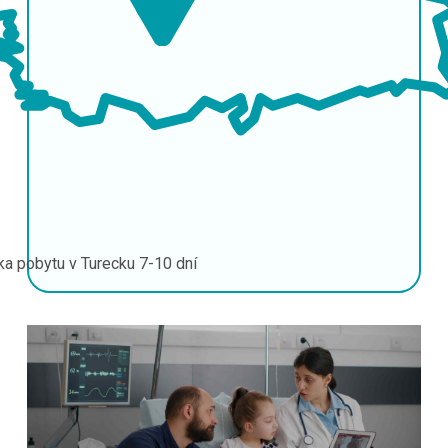
ka pobytu v Turecku
7-10 dní