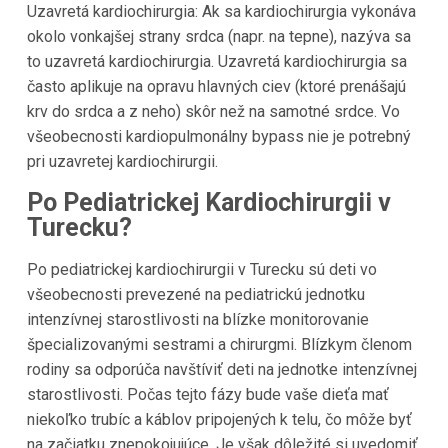
Uzavretá kardiochirurgia: Ak sa kardiochirurgia vykonáva
okolo vonkajšej strany srdca (napr. na tepne), nazýva sa
to uzavretá kardiochirurgia. Uzavretá kardiochirurgia sa
často aplikuje na opravu hlavných ciev (ktoré prenášajú
krv do srdca a z neho) skôr než na samotné srdce. Vo
všeobecnosti kardiopulmonálny bypass nie je potrebný
pri uzavretej kardiochirurgii.
Po Pediatrickej Kardiochirurgii v
Turecku?
Po pediatrickej kardiochirurgii v Turecku sú deti vo
všeobecnosti prevezené na pediatrickú jednotku
intenzívnej starostlivosti na blízke monitorovanie
špecializovanými sestrami a chirurgmi. Blízkym členom
rodiny sa odporúča navštíviť deti na jednotke intenzívnej
starostlivosti. Počas tejto fázy bude vaše dieťa mať
niekoľko trubíc a káblov pripojených k telu, čo môže byť
na začiatku znepokojujúce. Je však dôležité si uvedomiť,