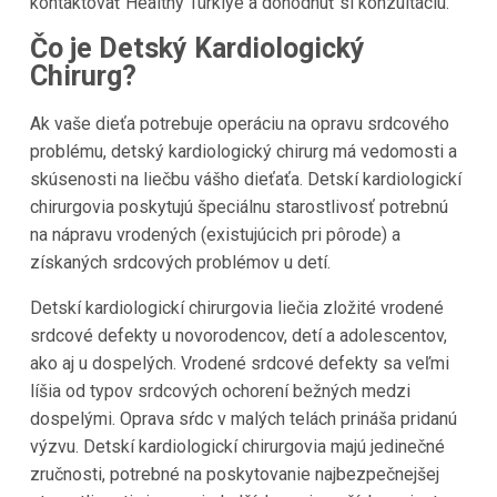
kontaktovať Healthy Türkiye a dohodnúť si konzultáciu.
Čo je Detský Kardiologický
Chirurg?
Ak vaše dieťa potrebuje operáciu na opravu srdcového
problému, detský kardiologický chirurg má vedomosti a
skúsenosti na liečbu vášho dieťaťa. Detskí kardiologickí
chirurgovia poskytujú špeciálnu starostlivosť potrebnú
na nápravu vrodených (existujúcich pri pôrode) a
získaných srdcových problémov u detí.
Detskí kardiologickí chirurgovia liečia zložité vrodené
srdcové defekty u novorodencov, detí a adolescentov,
ako aj u dospelých. Vrodené srdcové defekty sa veľmi
líšia od typov srdcových ochorení bežných medzi
dospelými. Oprava sŕdc v malých telách prináša pridanú
výzvu. Detskí kardiologickí chirurgovia majú jedinečné
zručnosti, potrebné na poskytovanie najbezpečnejšej