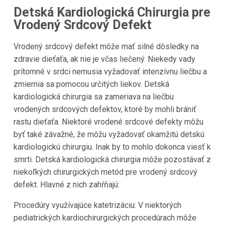
Detská Kardiologická Chirurgia pre
Vrodený Srdcový Defekt
Vrodený srdcový defekt môže mať silné dôsledky na
zdravie dieťaťa, ak nie je včas liečený. Niekedy vady
prítomné v srdci nemusia vyžadovať intenzívnu liečbu a
zmiernia sa pomocou určitých liekov. Detská
kardiologická chirurgia sa zameriava na liečbu
vrodených srdcových defektov, ktoré by mohli brániť
rastu dieťaťa. Niektoré vrodené srdcové defekty môžu
byť také závažné, že môžu vyžadovať okamžitú detskú
kardiologickú chirurgiu. Inak by to mohlo dokonca viesť k
smrti. Detská kardiologická chirurgia môže pozostávať z
niekoľkých chirurgických metód pre vrodený srdcový
defekt. Hlavné z nich zahŕňajú:
Procedúry využívajúce katetrizáciu: V niektorých
pediatrických kardiochirurgických procedúrach môže