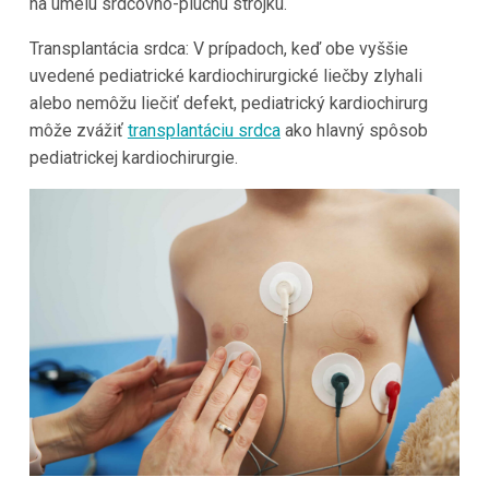
na umelú srdcovno-plucnú strojku.
Transplantácia srdca: V prípadoch, keď obe vyššie
uvedené pediatrické kardiochirurgické liečby zlyhali
alebo nemôžu liečiť defekt, pediatrický kardiochirurg
môže zvážiť
transplantáciu srdca
ako hlavný spôsob
pediatrickej kardiochirurgie.