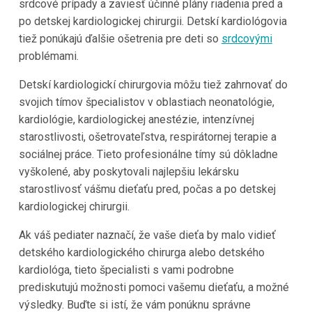
srdcové prípady a zaviesť účinné plány riadenia pred a
po detskej kardiologickej chirurgii. Detskí kardiológovia
tiež ponúkajú ďalšie ošetrenia pre deti so
srdcovými
problémami.
Detskí kardiologickí chirurgovia môžu tiež zahrnovať do
svojich tímov špecialistov v oblastiach neonatológie,
kardiológie, kardiologickej anestézie, intenzívnej
starostlivosti, ošetrovateľstva, respirátornej terapie a
sociálnej práce. Tieto profesionálne tímy sú dôkladne
vyškolené, aby poskytovali najlepšiu lekársku
starostlivosť vášmu dieťaťu pred, počas a po detskej
kardiologickej chirurgii.
Ak váš pediater naznačí, že vaše dieťa by malo vidieť
detského kardiologického chirurga alebo detského
kardiológa, tieto špecialisti s vami podrobne
prediskutujú možnosti pomoci vašemu dieťaťu, a možné
výsledky. Buďte si istí, že vám ponúknu správne