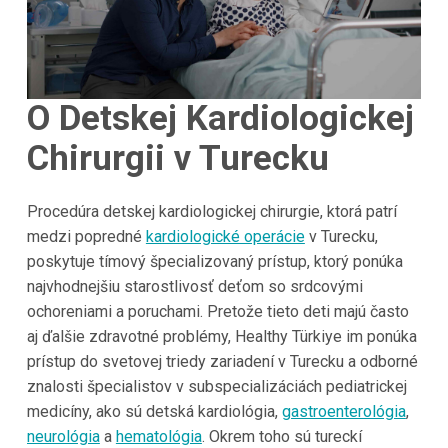
O Detskej Kardiologickej
Chirurgii v Turecku
Procedúra detskej kardiologickej chirurgie, ktorá patrí
medzi popredné
kardiologické operácie
v Turecku,
poskytuje tímový špecializovaný prístup, ktorý ponúka
najvhodnejšiu starostlivosť deťom so srdcovými
ochoreniami a poruchami. Pretože tieto deti majú často
aj ďalšie zdravotné problémy, Healthy Türkiye im ponúka
prístup do svetovej triedy zariadení v Turecku a odborné
znalosti špecialistov v subspecializáciách pediatrickej
medicíny, ako sú detská kardiológia,
gastroenterológia
,
neurológia
a
hematológia
. Okrem toho sú tureckí