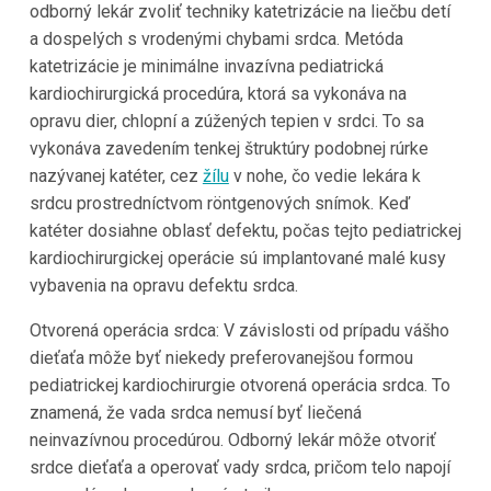
odborný lekár zvoliť techniky katetrizácie na liečbu detí
a dospelých s vrodenými chybami srdca. Metóda
katetrizácie je minimálne invazívna pediatrická
kardiochirurgická procedúra, ktorá sa vykonáva na
opravu dier, chlopní a zúžených tepien v srdci. To sa
vykonáva zavedením tenkej štruktúry podobnej rúrke
nazývanej katéter, cez
žílu
v nohe, čo vedie lekára k
srdcu prostredníctvom röntgenových snímok. Keď
katéter dosiahne oblasť defektu, počas tejto pediatrickej
kardiochirurgickej operácie sú implantované malé kusy
vybavenia na opravu defektu srdca.
Otvorená operácia srdca: V závislosti od prípadu vášho
dieťaťa môže byť niekedy preferovanejšou formou
pediatrickej kardiochirurgie otvorená operácia srdca. To
znamená, že vada srdca nemusí byť liečená
neinvazívnou procedúrou. Odborný lekár môže otvoriť
srdce dieťaťa a operovať vady srdca, pričom telo napojí