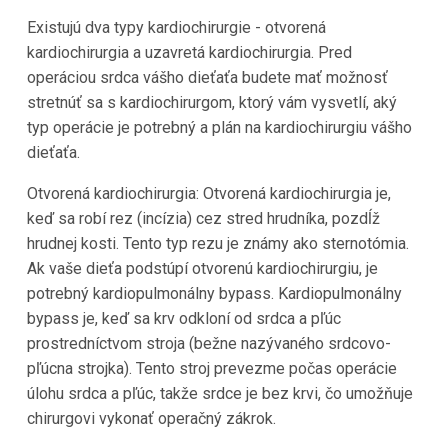
Existujú dva typy kardiochirurgie - otvorená
kardiochirurgia a uzavretá kardiochirurgia. Pred
operáciou srdca vášho dieťaťa budete mať možnosť
stretnúť sa s kardiochirurgom, ktorý vám vysvetlí, aký
typ operácie je potrebný a plán na kardiochirurgiu vášho
dieťaťa.
Otvorená kardiochirurgia: Otvorená kardiochirurgia je,
keď sa robí rez (incízia) cez stred hrudníka, pozdĺž
hrudnej kosti. Tento typ rezu je známy ako sternotómia.
Ak vaše dieťa podstúpí otvorenú kardiochirurgiu, je
potrebný kardiopulmonálny bypass. Kardiopulmonálny
bypass je, keď sa krv odkloní od srdca a pľúc
prostredníctvom stroja (bežne nazývaného srdcovo-
pľúcna strojka). Tento stroj prevezme počas operácie
úlohu srdca a pľúc, takže srdce je bez krvi, čo umožňuje
chirurgovi vykonať operačný zákrok.