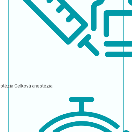
stézia
Celková anestézia