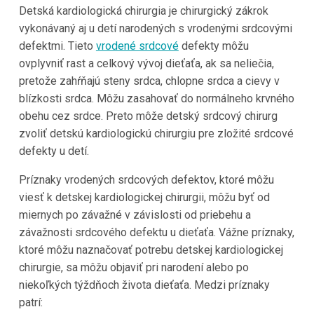
Detská kardiologická chirurgia je chirurgický zákrok
vykonávaný aj u detí narodených s vrodenými srdcovými
defektmi. Tieto
vrodené srdcové
defekty môžu
ovplyvniť rast a celkový vývoj dieťaťa, ak sa neliečia,
pretože zahŕňajú steny srdca, chlopne srdca a cievy v
blízkosti srdca. Môžu zasahovať do normálneho krvného
obehu cez srdce. Preto môže detský srdcový chirurg
zvoliť detskú kardiologickú chirurgiu pre zložité srdcové
defekty u detí.
Príznaky vrodených srdcových defektov, ktoré môžu
viesť k detskej kardiologickej chirurgii, môžu byť od
miernych po závažné v závislosti od priebehu a
závažnosti srdcového defektu u dieťaťa. Vážne príznaky,
ktoré môžu naznačovať potrebu detskej kardiologickej
chirurgie, sa môžu objaviť pri narodení alebo po
niekoľkých týždňoch života dieťaťa. Medzi príznaky
patrí: