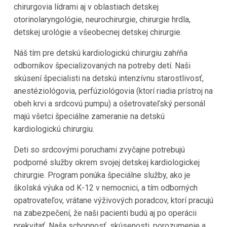
chirurgovia lídrami aj v oblastiach detskej
otorinolaryngológie, neurochirurgie, chirurgie hrdla,
detskej urológie a všeobecnej detskej chirurgie.
Náš tím pre detskú kardiologickú chirurgiu zahŕňa
odborníkov špecializovaných na potreby detí. Naši
skúsení špecialisti na detskú intenzívnu starostlivosť,
anestéziológovia, perfúziológovia (ktorí riadia prístroj na
obeh krvi a srdcovú pumpu) a ošetrovateľský personál
majú všetci špeciálne zameranie na detskú
kardiologickú chirurgiu.
Deti so srdcovými poruchami zvyčajne potrebujú
podporné služby okrem svojej detskej kardiologickej
chirurgie. Program ponúka špeciálne služby, ako je
školská výuka od K-12 v nemocnici, a tím odborných
opatrovateľov, vrátane výživových poradcov, ktorí pracujú
na zabezpečení, že naši pacienti budú aj po operácii
prekvitať. Naša schopnosť, skúsenosti, porozumenie a