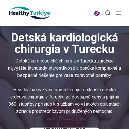
S
k
i
p
Detská kardiologická
t
o
chirurgia v Turecku
c
o
Detská kardiologická chirurgia v Turecku zaručuje
n
najvyššie štandardy starostlivosti a ponúka komplexné a
t
bezpečné riešenie pre vaše zdravotné potreby.
e
n
Healthy Türkiye vám pomôže nájsť najlepšiu detskú
t
srdcovú chirurgiu v Turecku za dostupné ceny a prijíma
360-stupňový prístup k službám vo všetkých oblastiach
zdravia prostredníctvom pridružených nemocníc.