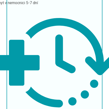
yt v nemocnici
5-7 dní