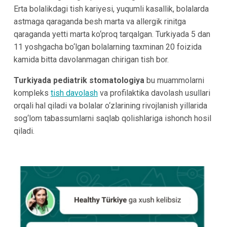
Erta bolalikdagi tish kariyesi, yuqumli kasallik, bolalarda
astmaga qaraganda besh marta va allergik rinitga
qaraganda yetti marta ko‘proq tarqalgan. Turkiyada 5 dan
11 yoshgacha bo‘lgan bolalarning taxminan 20 foizida
kamida bitta davolanmagan chirigan tish bor.
Turkiyada pediatrik stomatologiya
bu muammolarni
kompleks
tish davolash
va profilaktika davolash usullari
orqali hal qiladi va bolalar o‘zlarining rivojlanish yillarida
sog‘lom tabassumlarni saqlab qolishlariga ishonch hosil
qiladi.