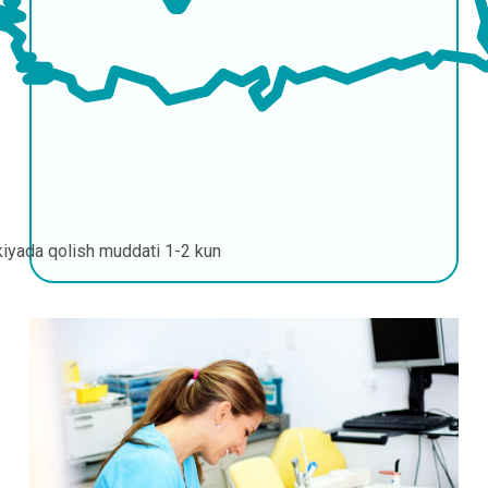
kiyada qolish muddati
1-2 kun