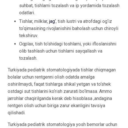
suhbat, tishlarni tozalash va ip yordamida tozalash
odatlari.
Tishlar, milklar,
jag‘
, tish lustri va atrofdagi og‘iz
to‘qimasining rivojlanishini baholash uchun chiroyli
tekshiruv.
Oqplax, tish to‘shidagi toshlarni, yoki ifloslanishni
olib tashlash uchun tishlarni sayqallash va
tozalash.
Turkiyada pediatrik stomatologiyada tishlar chiqmagan
bolalar uchun rentgenni olish odatda amalga
oshirilmaydi, faqat tishlarga shikal yetgan va to‘shek
ostdagi sut tishlarini ko‘rish zarurati bo‘lmasa. Ammo
jarrohlar chaqirilganda kerak deb hisoblasa ,andagina
rentgen olish uchun biriga zarur ekanligini tavsiya
qilishadi.
Turkiyada pediatrik stomatologiya yosh bemorlar uchun