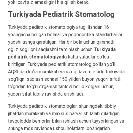
yoki xavfsiz emasligini his qilish kerak.
Turkiyada Pediatrik Stomatolog
Turkiyada pediatrik stomatologiya tug‘ilishdan 16
yoshgacha bo‘lgan bolalar va pedodontika standartlarini
yaxshilashga qaratilgan. Har bir bola uchun qimmatli
og‘iz sog‘liqni saqlashni ta'minlash uchun
Turkiyada
pediatrik stomatologiyada
katta yutuqlar qo‘lga
kiritilgan. Turkiyada pediatrik stomatolog bo‘lish yo‘li
AQShdan ko‘ra murakkab va uzoq davom etadi. Turkiyada
sog‘liqni saqlash sohasi 150 yildan buyon yuqori sifatli
to‘gridan to‘g‘ri o‘rganish tanlovi bo‘lib kelgani uchun,
yuqori sifat tabiiy ravishda erishiladi.
Turkiyada pediatrik stomatologlar, shuningdek, tibbiy
jihatdan murakkab va maxsus parvarish talab qiladigan
favqulodda bemorlar bilan ishlash uchun tayyorlangan va
shunga mos ravishda ushbu holatlarni boshqarish