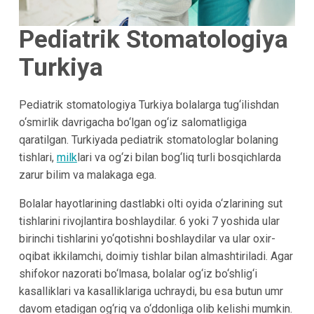
Pediatrik Stomatologiya
Turkiya
Pediatrik stomatologiya Turkiya bolalarga tug‘ilishdan
o‘smirlik davrigacha bo‘lgan og‘iz salomatligiga
qaratilgan. Turkiyada pediatrik stomatologlar bolaning
tishlari,
milk
lari va og‘zi bilan bog‘liq turli bosqichlarda
zarur bilim va malakaga ega.
Bolalar hayotlarining dastlabki olti oyida o‘zlarining sut
tishlarini rivojlantira boshlaydilar. 6 yoki 7 yoshida ular
birinchi tishlarini yo‘qotishni boshlaydilar va ular oxir-
oqibat ikkilamchi, doimiy tishlar bilan almashtiriladi. Agar
shifokor nazorati bo‘lmasa, bolalar og‘iz bo‘shlig‘i
kasalliklari va kasalliklariga uchraydi, bu esa butun umr
davom etadigan og‘riq va o‘ddonliga olib kelishi mumkin.