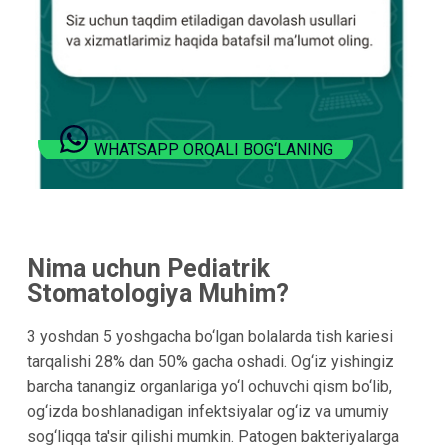
WHATSAPP ORQALI BOG‘LANING
Nima uchun Pediatrik
Stomatologiya Muhim?
3 yoshdan 5 yoshgacha bo‘lgan bolalarda tish kariesi
tarqalishi 28% dan 50% gacha oshadi. Og‘iz yishingiz
barcha tanangiz organlariga yo‘l ochuvchi qism bo‘lib,
og‘izda boshlanadigan infektsiyalar og‘iz va umumiy
sog‘liqqa ta'sir qilishi mumkin. Patogen bakteriyalarga