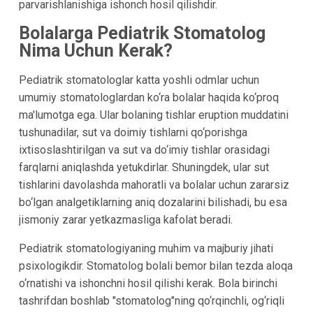
parvarishlanishiga ishonch hosil qilishdir.
Bolalarga Pediatrik Stomatolog
Nima Uchun Kerak?
Pediatrik stomatologlar katta yoshli odmlar uchun
umumiy stomatologlardan ko‘ra bolalar haqida ko‘proq
ma'lumotga ega. Ular bolaning tishlar eruption muddatini
tushunadilar, sut va doimiy tishlarni qo‘porishga
ixtisoslashtirilgan va sut va do‘imiy tishlar orasidagi
farqlarni aniqlashda yetukdirlar. Shuningdek, ular sut
tishlarini davolashda mahoratli va bolalar uchun zararsiz
bo‘lgan analgetiklarning aniq dozalarini bilishadi, bu esa
jismoniy zarar yetkazmasliga kafolat beradi.
Pediatrik stomatologiyaning muhim va majburiy jihati
psixologikdir. Stomatolog bolali bemor bilan tezda aloqa
o‘rnatishi va ishonchni hosil qilishi kerak. Bola birinchi
tashrifdan boshlab "stomatolog"ning qo‘rqinchli, og‘riqli