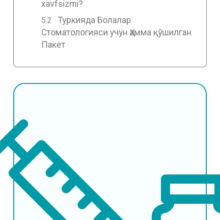
xavfsizmi?
Туркияда Болалар
Стоматологияси учун Ҳамма қўшилган
Пакет