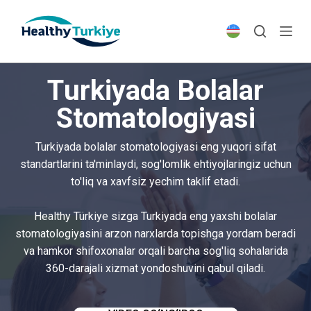
S
k
i
p
Turkiyada Bolalar
t
o
Stomatologiyasi
c
o
Turkiyada bolalar stomatologiyasi eng yuqori sifat
n
standartlarini ta'minlaydi, sog'lomlik ehtiyojlaringiz uchun
t
to'liq va xavfsiz yechim taklif etadi.
e
n
Healthy Türkiye sizga Turkiyada eng yaxshi bolalar
t
stomatologiyasini arzon narxlarda topishga yordam beradi
va hamkor shifoxonalar orqali barcha sog'liq sohalarida
360-darajali xizmat yondoshuvini qabul qiladi.