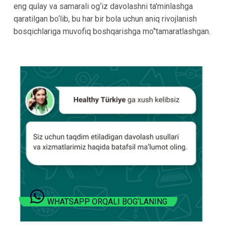
eng qulay va samarali og‘iz davolashni ta'minlashga
qaratilgan bo‘lib, bu har bir bola uchun aniq rivojlanish
bosqichlariga muvofiq boshqarishga mo‘'tamaratlashgan.
WHATSAPP ORQALI BOG‘LANING