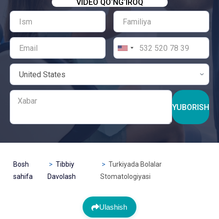
VIDEO QO‘NG‘IROQ
YUBORISH
Bosh
Tibbiy
Turkiyada Bolalar
sahifa
Davolash
Stomatologiyasi
Ulashish