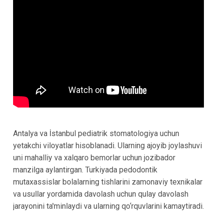
Antalya va İstanbul pediatrik stomatologiya uchun
yetakchi viloyatlar hisoblanadi. Ularning ajoyib joylashuvi
uni mahalliy va xalqaro bemorlar uchun jozibador
manzilga aylantirgan. Turkiyada pedodontik
mutaxassislar bolalarning tishlarini zamonaviy texnikalar
va usullar yordamida davolash uchun qulay davolash
jarayonini ta'minlaydi va ularning qo‘rquvlarini kamaytiradi.