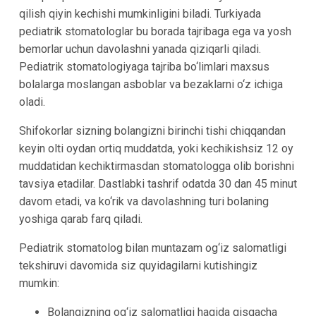
qilish qiyin kechishi mumkinligini biladi. Turkiyada
pediatrik stomatologlar bu borada tajribaga ega va yosh
bemorlar uchun davolashni yanada qiziqarli qiladi.
Pediatrik stomatologiyaga tajriba bo‘limlari maxsus
bolalarga moslangan asboblar va bezaklarni o‘z ichiga
oladi.
Shifokorlar sizning bolangizni birinchi tishi chiqqandan
keyin olti oydan ortiq muddatda, yoki kechikishsiz 12 oy
muddatidan kechiktirmasdan stomatologga olib borishni
tavsiya etadilar. Dastlabki tashrif odatda 30 dan 45 minut
davom etadi, va ko‘rik va davolashning turi bolaning
yoshiga qarab farq qiladi.
Pediatrik stomatolog bilan muntazam og‘iz salomatligi
tekshiruvi davomida siz quyidagilarni kutishingiz
mumkin:
Bolangizning og‘iz salomatligi haqida qisqacha