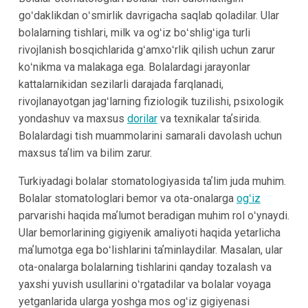
goʻdaklikdan oʻsmirlik davrigacha saqlab qoladilar. Ular
bolalarning tishlari, milk va ogʻiz boʻshligʻiga turli
rivojlanish bosqichlarida gʻamxoʻrlik qilish uchun zarur
koʻnikma va malakaga ega. Bolalardagi jarayonlar
kattalarnikidan sezilarli darajada farqlanadi,
rivojlanayotgan jagʻlarning fiziologik tuzilishi, psixologik
yondashuv va maxsus
dorilar
va texnikalar taʼsirida.
Bolalardagi tish muammolarini samarali davolash uchun
maxsus taʼlim va bilim zarur.
Turkiyadagi bolalar stomatologiyasida taʼlim juda muhim.
Bolalar stomatologlari bemor va ota-onalarga
ogʻiz
parvarishi haqida maʼlumot beradigan muhim rol oʻynaydi.
Ular bemorlarining gigiyenik amaliyoti haqida yetarlicha
maʼlumotga ega boʻlishlarini taʼminlaydilar. Masalan, ular
ota-onalarga bolalarning tishlarini qanday tozalash va
yaxshi yuvish usullarini oʻrgatadilar va bolalar voyaga
yetganlarida ularga yoshga mos ogʻiz gigiyenasi