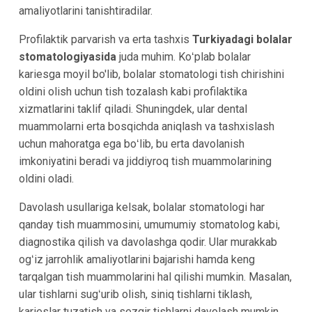
amaliyotlarini tanishtiradilar.
Profilaktik parvarish va erta tashxis
Turkiyadagi bolalar
stomatologiyasida
juda muhim. Koʻplab bolalar
kariesga moyil bo'lib, bolalar stomatologi tish chirishini
oldini olish uchun tish tozalash kabi profilaktika
xizmatlarini taklif qiladi. Shuningdek, ular dental
muammolarni erta bosqichda aniqlash va tashxislash
uchun mahoratga ega boʻlib, bu erta davolanish
imkoniyatini beradi va jiddiyroq tish muammolarining
oldini oladi.
Davolash usullariga kelsak, bolalar stomatologi har
qanday tish muammosini, umumumiy stomatolog kabi,
diagnostika qilish va davolashga qodir. Ular murakkab
ogʻiz jarrohlik amaliyotlarini bajarishi hamda keng
tarqalgan tish muammolarini hal qilishi mumkin. Masalan,
ular tishlarni sugʻurib olish, siniq tishlarni tiklash,
karieslar tuzatish va sezgir tishlarni davolash mumkin.