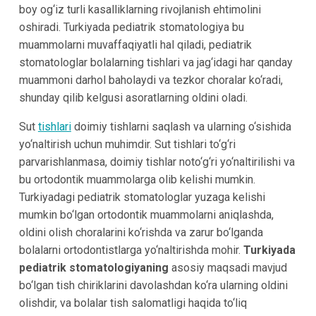
boy og‘iz turli kasalliklarning rivojlanish ehtimolini
oshiradi. Turkiyada pediatrik stomatologiya bu
muammolarni muvaffaqiyatli hal qiladi, pediatrik
stomatologlar bolalarning tishlari va jag‘idagi har qanday
muammoni darhol baholaydi va tezkor choralar ko‘radi,
shunday qilib kelgusi asoratlarning oldini oladi.
Sut
tishlari
doimiy tishlarni saqlash va ularning o‘sishida
yo‘naltirish uchun muhimdir. Sut tishlari to‘g‘ri
parvarishlanmasa, doimiy tishlar noto‘g‘ri yo‘naltirilishi va
bu ortodontik muammolarga olib kelishi mumkin.
Turkiyadagi pediatrik stomatologlar yuzaga kelishi
mumkin bo‘lgan ortodontik muammolarni aniqlashda,
oldini olish choralarini ko‘rishda va zarur bo‘lganda
bolalarni ortodontistlarga yo‘naltirishda mohir.
Turkiyada
pediatrik stomatologiyaning
asosiy maqsadi mavjud
bo‘lgan tish chiriklarini davolashdan ko‘ra ularning oldini
olishdir, va bolalar tish salomatligi haqida to‘liq