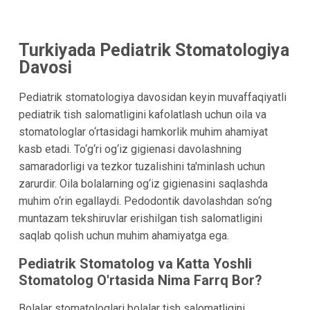
Turkiyada Pediatrik Stomatologiya
Davosi
Pediatrik stomatologiya davosidan keyin muvaffaqiyatli
pediatrik tish salomatligini kafolatlash uchun oila va
stomatologlar o‘rtasidagi hamkorlik muhim ahamiyat
kasb etadi. To‘g‘ri og‘iz gigienasi davolashning
samaradorligi va tezkor tuzalishini ta'minlash uchun
zarurdir. Oila bolalarning og‘iz gigienasini saqlashda
muhim o‘rin egallaydi. Pedodontik davolashdan so‘ng
muntazam tekshiruvlar erishilgan tish salomatligini
saqlab qolish uchun muhim ahamiyatga ega.
Pediatrik Stomatolog va Katta Yoshli
Stomatolog O'rtasida Nima Farrq Bor?
Bolalar stomatologlari bolalar tish salomatligini