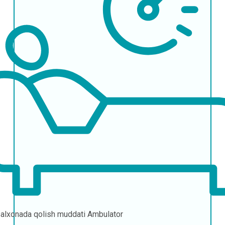
alxonada qolish muddati
Ambulator