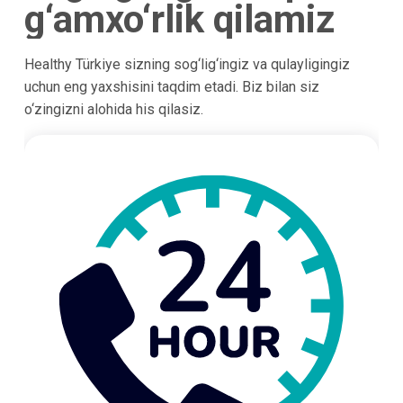
g‘amxo‘rlik qilamiz
Healthy Türkiye sizning sog‘lig‘ingiz va qulayligingiz
uchun eng yaxshisini taqdim etadi. Biz bilan siz
o‘zingizni alohida his qilasiz.