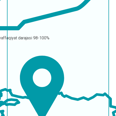
affaqiyat darajasi
98-100%