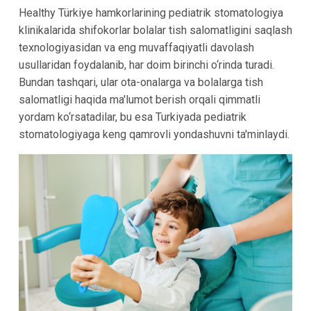
Healthy Türkiye hamkorlarining pediatrik stomatologiya
klinikalarida shifokorlar bolalar tish salomatligini saqlash
texnologiyasidan va eng muvaffaqiyatli davolash
usullaridan foydalanib, har doim birinchi o‘rinda turadi.
Bundan tashqari, ular ota-onalarga va bolalarga tish
salomatligi haqida ma'lumot berish orqali qimmatli
yordam ko‘rsatadilar, bu esa Turkiyada pediatrik
stomatologiyaga keng qamrovli yondashuvni ta'minlaydi.