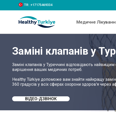
S
TR:
:+‪17175469334‬
k
i
p
Медичне Лікуванн
t
o
c
o
n
Заміні клапанів у Ту
t
e
n
t
Заміні клапанів у Туреччині відповідають найвищим
вирішення ваших медичних потреб.
Healthy Türkiye допоможе вам знайти найкращу замін
360 градусів у всіх сферах охорони здоров'я через аф
ВІДЕО-ДЗВІНОК