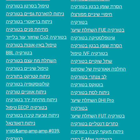
טיפול בסרטן בטורקיה
הסרת שומן בבטן בטורקיה
ניתוח להארכת גפיים בטורקיה
חיפויי שיניים מפורצלן
ניתוח בריאטרי בטורקיה
בטורקיה
מתיחת פנים בטורקיה
השתלת שיער FUE בטורקיה
‏שחזור עור בלייזר Co2 בטורקיה
וגינופלסטיקה בטורקיה
טיפול באין-אונות בטורקיה
הסרת שומן בבטן בטורקיה
BBL בטורקיה
טיפול IVF בטורקיה
השתלת מח עצם בטורקיה
שתל שוקיים בטורקיה
טיפול שיניים בטורקיה
החלפה אאורטית של שסתום
ניתוח קטרקט בתורכיה
לב צנתרי בטורקיה
קולונוסקופיה בטורקיה
בוטוקס בטורקיה
ניתוח אוזניים טורקיה
ניתוח לסת בטורקיה
ניתוח מתיחת ירך בטורקיה
השתלת שיער DHI Pro
טיפול EECP בטורקיה
בטורקיה
ניתוח טבעת קיבה בטורקיה
השתלת שיער FUT בטורקיה
ניתוח דואודנאל
כתרים דנטליים בטורקיה
סוויץ&amp;amp;amp;#039;
ניתוח מעקף קיבה בטורקיה
בטורקיה
כתרי E-Max בטורקיה