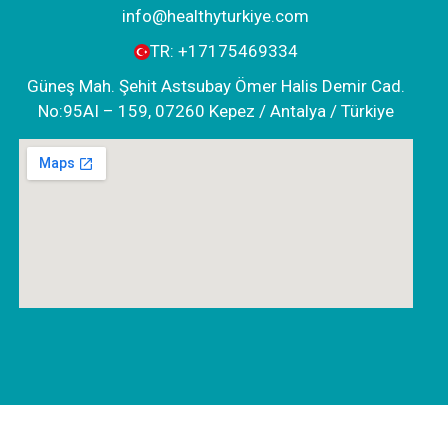
info@healthyturkiye.com
TR:
+‪17175469334‬
Güneş Mah. Şehit Astsubay Ömer Halis Demir Cad.
No:95AI – 159, 07260 Kepez / Antalya / Türkiye