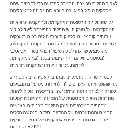
לעבור תהליכי הכשרה והסמכה קפדניים כדי להבטיח שהם
מספקים טיפול רפואי בטוח ובאיכות גבוהה למטופליהם.
גם לטכנולוגיה הרפואית המתקדמת ולהתקנים הרפואיים
המתקדמים של טורקיה יש תפקיד בהפיכתה ליעד לביצוע
ניתוחים קוסמטיים. קליניקות ובתי חולים רבים בטורקיה
מצוידים בטכנולוגיה רפואית מתקדמת והתקנים מתקדמים,
מה שמאפשר להן לספק טיפול רפואי בטוח ואפקטיבי
למטופלים שלהם, תוך שימוש בטכנולוג]יה מתקדמת
לדימות, בציוד ניתוחי ובמתקנים רפואיים.
לבסוף, טורקיה מתאפיינת בתרבות עשירה ובהיסטוריה,
מה שהופך אותה ליעד פופולרי לתיירות. מטופלים המגיעים
לטורקיה לצורך ניתוח הרמת ישבן ברזילאית יכולים ליהנות
מתרבות החיים הססגונית של המדינה, מהמטבח הטעים
ומהנופים המרהיבים בזמן החלמה מהניתוח. האנשים
החמים והמתארחים של המדינה וסידורי הנסיעה הקלים
יחסית גם הם מוסיפים לאטרקציה של בחירת טורקיה
לצורך ניתוח BBL.