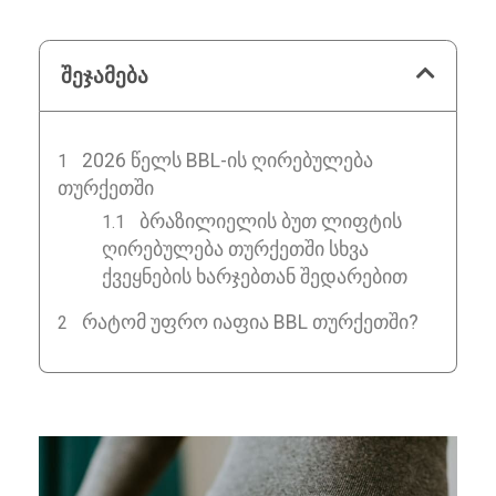
შეჯამება
2026 ᲬᲔᲚᲡ BBL-ᲘᲡ ᲦᲘᲠᲔᲑᲣᲚᲔᲑᲐ
ᲗᲣᲠᲥᲔᲗᲨᲘ
ბრაზილიელის ბუთ ლიფტის
ღირებულება თურქეთში სხვა
ქვეყნების ხარჯებთან შედარებით
ᲠᲐᲢᲝᲛ ᲣᲤᲠᲝ ᲘᲐᲤᲘᲐ BBL ᲗᲣᲠᲥᲔᲗᲨᲘ?