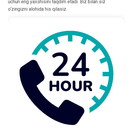
uchun eng yaxshisini taqdim etadi. Biz bilan siz
o‘zingizni alohida his qilasiz.