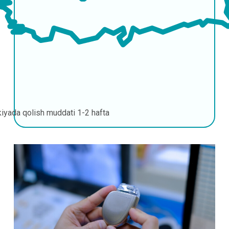
kiyada qolish muddati
1-2 hafta