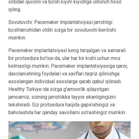
oldidan quvonli va bo'sh kiyim kiyishga ishonch hosil
qiling.
Sovutuvchi: Pacemaker implantatsiyasi jarrohligi
boshlanishidan oldin sizga bir sovutuvchi berilishi
mumkin.
Pacemaker implantatsiyasi keng tarqalgan va samarali
bir protsedura bo'lsa-da, ular har bir kishi uchun mos
kelmasligi mumkin. Pacemaker implantatsiyasiga qaror,
davolanishning foydalari va xavflari taqriz qilinishga
asoslangan individual asoslarga qarab qabul qilinadi.
Healthy Türkiye-da sizga g'amxorlik qilayotgan
jamoamiz, sizning jarrohlikka tayyor ekanligingizni
tekshiradi. Siz protsedura haqida gapirishingiz va
baholashda har qanday savollarni so'rashingiz mumkin.