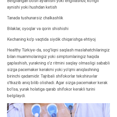
Belgilangan bosh aylanishi yoki engillashuv, ko'ngil
aynishi yoki hushdan ketish
Tanada tushunarsiz chalkashlik
Bilaklar, oyoqlar va qorin shishishi
Kechaning ko'p vaqtida siydik chiqarishga ehtiyoj
Healthy Türkiye-da, sog'liqni saqlash maslahatchilaringiz
bilan muammolaringiz yoki simptomlaringiz haqida
gaplashish, yurakning o'z ritmini saqlay olmasligi sababli
sizga pacemaker kerakmi yoki yo'qmi aniqlashning
birinchi qadamidir. Tajribali shifokorlar tekshiruvlar
o'tkazib aniq bilib olishadi. Agar sizga pacemaker kerak
bo'lsa, yurak holatiga qarab shifokor kerakli turini
belgilaydi.