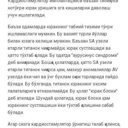
Кардиостимулятор имплантацияси баъзан тиниқ ёки
нотўғри юрак уришига эга кишиларни даволаш
учун ишлатилади.
Баъзи одамларда юракнинг табиий тизими тўғри
ишламаслиги мумкин. Бу вазият турли йўллар
билан юзага келиши мумкин. Баъзан SA узели
етарли титанок чиқармайди; юрак сустлашади ва
ҳатто тўхтаб қолади. Бу одатда "аурусинус синдроми"
деб аниқланади. Бошқа ҳолатларда, ҳатто SA узели
етарли титанок чиқарса ҳам, мазкур аномалиялар AV
узелда ёки чап ва ўнг буклам оқим торларида пайдо
бўлади. Бу бўлганда, титанок юракнинг оксим
палаталарига етказилмайди. Бу ҳолат "юрак блоки"
деб атилади. Шундай ҳолатида, юрак блоки ҳам
юракнинг сустлашиши ёки тўхтаб қолишини сабаб
бўлади.
Агар сизга кардиостимулятор ўрнатиш талаб қилинса,