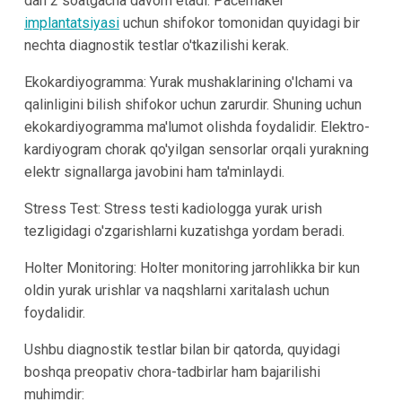
dan 2 soatgacha davom etadi. Pacemaker
implantatsiyasi
uchun shifokor tomonidan quyidagi bir
nechta diagnostik testlar o'tkazilishi kerak.
Ekokardiyogramma: Yurak mushaklarining o'lchami va
qalinligini bilish shifokor uchun zarurdir. Shuning uchun
ekokardiyogramma ma'lumot olishda foydalidir. Elektro-
kardiyogram chorak qo'yilgan sensorlar orqali yurakning
elektr signallarga javobini ham ta'minlaydi.
Stress Test: Stress testi kadiologga yurak urish
tezligidagi o'zgarishlarni kuzatishga yordam beradi.
Holter Monitoring: Holter monitoring jarrohlikka bir kun
oldin yurak urishlar va naqshlarni xaritalash uchun
foydalidir.
Ushbu diagnostik testlar bilan bir qatorda, quyidagi
boshqa preopativ chora-tadbirlar ham bajarilishi
muhimdir: