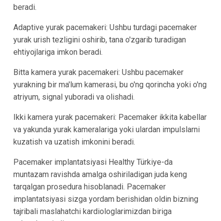
beradi.
Adaptive yurak pacemakeri: Ushbu turdagi pacemaker
yurak urish tezligini oshirib, tana o'zgarib turadigan
ehtiyojlariga imkon beradi.
Bitta kamera yurak pacemakeri: Ushbu pacemaker
yurakning bir ma'lum kamerasi, bu o'ng qorincha yoki o'ng
atriyum, signal yuboradi va olishadi.
Ikki kamera yurak pacemakeri: Pacemaker ikkita kabellar
va yakunda yurak kameralariga yoki ulardan impulslarni
kuzatish va uzatish imkonini beradi.
Pacemaker implantatsiyasi Healthy Türkiye-da
muntazam ravishda amalga oshiriladigan juda keng
tarqalgan prosedura hisoblanadi. Pacemaker
implantatsiyasi sizga yordam berishidan oldin bizning
tajribali maslahatchi kardiologlarimizdan biriga