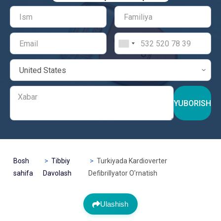
YUBORISH
Bosh
Tibbiy
Turkiyada Kardioverter
sahifa
Davolash
Defibrillyator O'rnatish
Ulashish