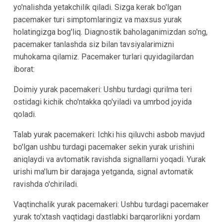
yo'nalishda yetakchilik qiladi. Sizga kerak bo'lgan
pacemaker turi simptomlaringiz va maxsus yurak
holatingizga bog'liq. Diagnostik baholaganimizdan so'ng,
pacemaker tanlashda siz bilan tavsiyalarimizni
muhokama qilamiz. Pacemaker turlari quyidagilardan
iborat:
Doimiy yurak pacemakeri: Ushbu turdagi qurilma teri
ostidagi kichik cho'ntakka qo'yiladi va umrbod joyida
qoladi.
Talab yurak pacemakeri: Ichki his qiluvchi asbob mavjud
bo'lgan ushbu turdagi pacemaker sekin yurak urishini
aniqlaydi va avtomatik ravishda signallarni yoqadi. Yurak
urishi ma'lum bir darajaga yetganda, signal avtomatik
ravishda o'chiriladi.
Vaqtinchalik yurak pacemakeri: Ushbu turdagi pacemaker
yurak to'xtash vaqtidagi dastlabki barqarorlikni yordam