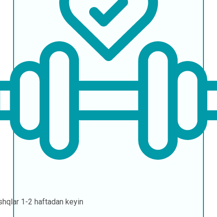
hqlar
1-2 haftadan keyin