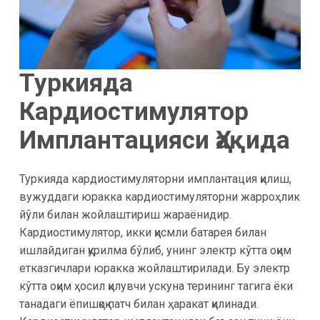
Туркияда
Кардиостимулятор
Имплантацияси Ҳақида
Туркияда кардиостимуляторни имплантация қилиш,
вужуддаги юракка кардиостимуляторни жарроҳлик
йўли билан жойлаштириш жараёнидир.
Кардиостимулятор, икки қисмли батарея билан
ишлайдиган қурилма бўлиб, унинг электр кўтта оқим
етказгичлари юракка жойлаштирилади. Бу электр
кўтта оқим ҳосил қилувчи ускуна терининг тагига ёки
танадаги ёпишқоқ патч билан ҳаракат қилинади.