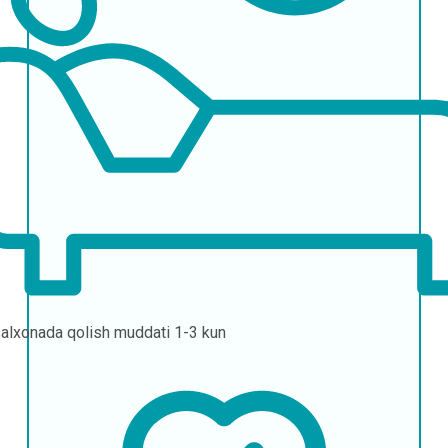
alxonada qolish muddati
1-3 kun