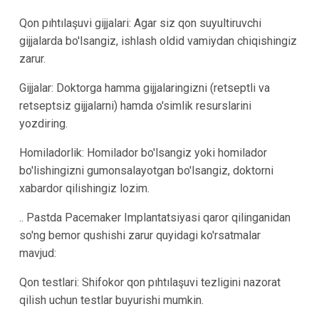
Qon pıhtılaşuvi gijjalari: Agar siz qon suyultiruvchi
gijjalarda bo'lsangiz, ishlash oldid vamiydan chiqishingiz
zarur.
Gijjalar: Doktorga hamma gijjalaringizni (retseptli va
retseptsiz gijjalarni) hamda o'simlik resurslarini
yozdiring.
Homiladorlik: Homilador bo'lsangiz yoki homilador
bo'lishingizni gumonsalayotgan bo'lsangiz, doktorni
xabardor qilishingiz lozim.
.. Pastda Pacemaker Implantatsiyasi qaror qilinganidan
so'ng bemor qushishi zarur quyidagi ko'rsatmalar
mavjud:
Qon testlari: Shifokor qon pıhtılaşuvi tezligini nazorat
qilish uchun testlar buyurishi mumkin.