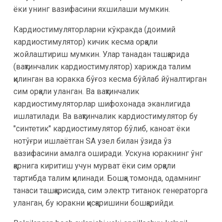
ёки унинг вазифасини яхшилаши мумкин.
Кардиостимуляторларни кўкракда (доимий
кардиостимулятор) кичик кесма орқали
жойлаштириш мумкин. Улар танадан ташқарида
(вақтинчалик кардиостимулятор) харижда талим
қилинган ва юракка бўғоз кесма бўйлаб йўналтирган
сим орқали уланган. Ва вақтинчалик
кардиостимуляторлар шифохонада эканлигида
ишлатилади. Ва вақтинчалик кардиостимулятор бу
"синтетик" кардиостимулятор бўлиб, каноат ёки
нотўғри ишлаётган SA узел билан ўзида ўз
вазифасини амалга оширади. Ускуна юракнинг ўнг
қарнига киритиш учун мурват ёки сим орқали
тартибда талим қилинади. Бошқа томонда, одамнинг
танаси ташқарисида, сим электр титанок генераторга
уланган, бу юракни қисқаришини бошқарийди.