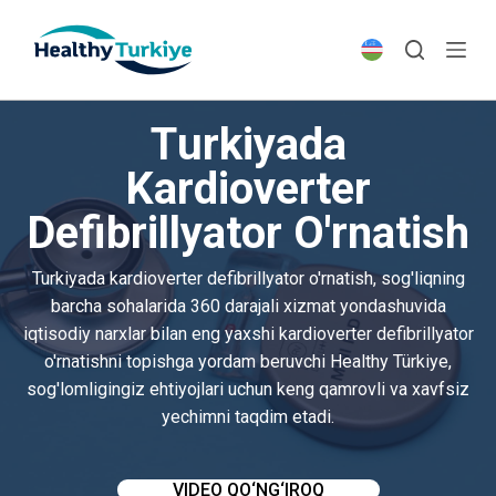
S
k
i
p
Turkiyada
t
o
Kardioverter
c
Defibrillyator O'rnatish
o
n
t
Turkiyada kardioverter defibrillyator o'rnatish, sog'liqning
e
barcha sohalarida 360 darajali xizmat yondashuvida
n
iqtisodiy narxlar bilan eng yaxshi kardioverter defibrillyator
t
o'rnatishni topishga yordam beruvchi Healthy Türkiye,
sog'lomligingiz ehtiyojlari uchun keng qamrovli va xavfsiz
yechimni taqdim etadi.
VIDEO QO‘NG‘IROQ