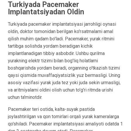
Turkiyada Pacemaker
Implantatsiyadan Oldin
Turkiyada pacemaker implantatsiyasi jarrohligi oynasi
oldin, doktor tomonidan berilgan ko'rsatmalarni amal
qilish muhim qadam bo'ladi. Pacemaker, yurak ritmini
tartibga solishda yordam beradigan kichik
implantlanadigan tibbiy asbobdir. Ushbu qurilma
yurakning elektr tizimi bilan bog'liq holatlarni
boshqarishda yordam beradi, organning o'tkazish tizimi
qaysi qismida muvaffaqiyatsizlik yuz bermasligi. Uning
asosiy vazifasi yurak juda tez yoki juda sekin urmasligi,
va aritmiyalarni oldini olish uchun to'g'ri ritmda urishi
uchun ta'minotdir.
Pacemaker teri ostida, kalta-suyak pastida
joylashtirilgan va qon tomirlari orqali yurak kameralarga
qo'shiladi. Pacemaker implantatsiyasi amaliyoti odatda 1