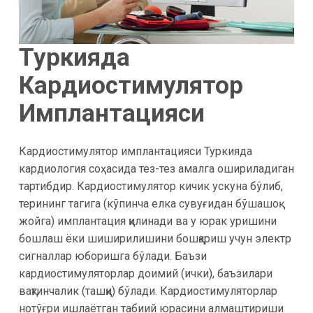
Туркияда
Кардиостимулятор
Имплантацияси
Кардиостимулятор имплантацияси Туркияда
кардиология соҳасида тез-тез амалга ошириладиган
тартибдир. Кардиостимулятор кичик ускуна бўлиб,
терининг тагига (кўпинча елка сувуғидан бўшашоқ
жойга) имплантация қилинади ва у юрак уришини
бошлаш ёки шиширилишини бошқариш учун электр
сигналлар юборишга бўлади. Баъзи
кардиостимуляторлар доимий (ички), баъзилари
вақтинчалик (ташқи) бўлади. Кардиостимуляторлар
нотўғри ишлаётган табиий юрасини алмаштириши