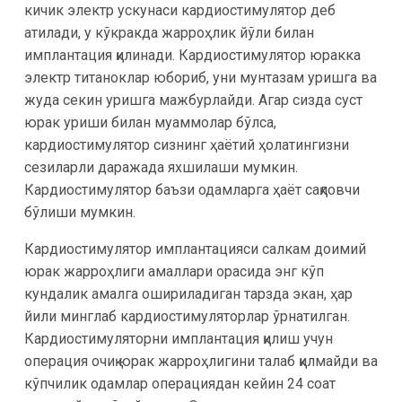
кичик электр ускунаси кардиостимулятор деб
атилади, у кўкракда жарроҳлик йўли билан
имплантация қилинади. Кардиостимулятор юракка
электр титаноклар юбориб, уни мунтазам уришга ва
жуда секин уришга мажбурлайди. Агар сизда суст
юрак уриши билан муаммолар бўлса,
кардиостимулятор сизнинг ҳаётий ҳолатингизни
сезиларли даражада яхшилаши мумкин.
Кардиостимулятор баъзи одамларга ҳаёт сақловчи
бўлиши мумкин.
Кардиостимулятор имплантацияси салкам доимий
юрак жарроҳлиги амаллари орасида энг кўп
кундалик амалга ошириладиган тарзда экан, ҳар
йили минглаб кардиостимуляторлар ўрнатилган.
Кардиостимуляторни имплантация қилиш учун
операция очиқ юрак жарроҳлигини талаб қилмайди ва
кўпчилик одамлар операциядан кейин 24 соат