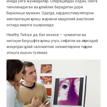
ичида уйга жўнайдилар. Операциядан олдин, сизга
тинчланадиган ва қулайлик берадиган дори
берилиши мумкин. Одатда, кардиостимуляторни
имплантация қилиш жараёни маҳаллий анестезия
остида амалга оширилади.
Healthy Türkiye да, биз иккиси — ҷомеатни ва
нигоҳни беҳушфта қилиш учун, сифатли ва иқтисодий
жиҳатдан қулай саломатлик хизматларини тақдим
этишга ишонч тулямиз.