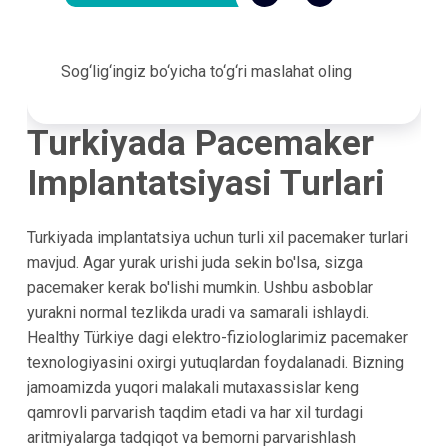
Sog‘lig‘ingiz bo‘yicha to‘g‘ri maslahat oling
Turkiyada Pacemaker
Implantatsiyasi Turlari
Turkiyada implantatsiya uchun turli xil pacemaker turlari
mavjud. Agar yurak urishi juda sekin bo'lsa, sizga
pacemaker kerak bo'lishi mumkin. Ushbu asboblar
yurakni normal tezlikda uradi va samarali ishlaydi.
Healthy Türkiye dagi elektro-fiziologlarimiz pacemaker
texnologiyasini oxirgi yutuqlardan foydalanadi. Bizning
jamoamizda yuqori malakali mutaxassislar keng
qamrovli parvarish taqdim etadi va har xil turdagi
aritmiyalarga tadqiqot va bemorni parvarishlash