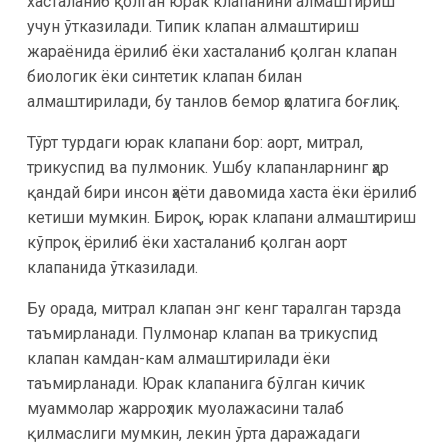
хасталаниб қолган юрак клапанини алмаштириш
учун ўтказилади. Типик клапан алмаштириш
жараёнида ёрилиб ёки хасталаниб қолган клапан
биологик ёки синтетик клапан билан
алмаштирилади, бу танлов бемор ҳолатига боғлиқ.
Тўрт турдаги юрак клапани бор: аорт, митрал,
трикуспид ва пулмоник. Ушбу клапанларнинг ҳар
қандай бири инсон ҳаёти давомида хаста ёки ёрилиб
кетиши мумкин. Бироқ, юрак клапани алмаштириш
кўпроқ ёрилиб ёки хасталаниб қолган аорт
клапанида ўтказилади.
Бу орада, митрал клапан энг кенг таралган тарзда
таъмирланади. Пулмонар клапан ва трикуспид
клапан камдан-кам алмаштирилади ёки
таъмирланади. Юрак клапанига бўлган кичик
муаммолар жарроҳлик муолажасини талаб
қилмаслиги мумкин, лекин ўрта даражадаги