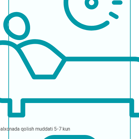
alxonada qolish muddati
5-7 kun