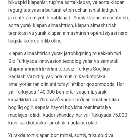
bikuspid klapanlar, tug‘ma aorta klapan, va aorta klapan
regurgitasiyasini bartaraf etish uchun ishlatiladigan
jarrohlik amaliyoti hisoblanadi. Yurak klapan almashtirish,
aorta yurak klapan almashtrish, klapan almashtirish
texnikasi va yurak klapan almashtirish operatsiyasi narxi
haqida ko‘proq bilib oling.
Klapan almashtirish yurak jarrohligining murakkab turi.
Siz Turkiyada innovasion texnologiyalar va samarali
klapan almashtirish
ni topasiz. Turkiya Sog‘liqni
Saqlash Vazirligi yaqinda muhim kardiotorakal
amaliyotlar tan olinishi tufayli e’tibor qozonmoqda. Har
yili Turkiyada 140,000 bemorlar yuqumli, yurak
kasalliklari va o‘lim xavfi yuqori bo‘lgan holatlar bilan
bog‘liq og‘ir sepsis hayoti bo‘yicha reanimatsiya
muolajasi oladi. Xuddi shunday, har yili Turkiyada 75,000
kishi kardiotorakal jarrohlik muolajasi oladi.
Yurakda to‘rt klapan bor: mitral, aortik, trikuspid va