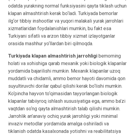
odatda yurakning normal funksiyasini qayta tiklash uchun
klapan almashtirish kerak bo‘ladi. Turkiyada bemorlar
ilg‘or tibbiy inshootlar va yuqori malakali yurak jarrohlari
xizmatlaridan foydalanishlari mumkin, bu fakt esa
Turkiyani sifatli va arzon tibbiy xizmat izlayotganlar
orasida mashhur yo‘llardan biri qilmoqda.
Turkiyada klapan almashtirish jarrohligi
bemorning
holati va xohishiga qarab mexanik yoki biologik klapanlar
yordamida bajarilishi mumkin. Mexanik klapanlar uzoq
muddatli va chidamli, ammo bemor hayoti davomida qon
suyultiruvchi dorilar qabul qilishi kerak bo‘lishi mumkin.
Ko‘pincha hayvon to‘qimasidan tayyorlangan biologik
klapanlar tabiiyroq ishlash xususiyatiga ega, ammo ba’zi
vaqtdan so‘ng qayta almashtirish talab qilishi mumkin.
Jarrohlik an’anaviy ochiq yurak jarrohligi yoki minimal
invaziv metodlar yordamida amalga oshiriladi va
tiklanish odatda kasalxonada yotishni va reabilitatsiya