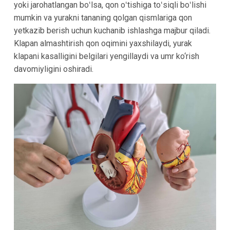
yoki jarohatlangan boʻlsa, qon oʻtishiga toʻsiqli boʻlishi
mumkin va yurakni tananing qolgan qismlariga qon
yetkazib berish uchun kuchanib ishlashga majbur qiladi.
Klapan almashtirish qon oqimini yaxshilaydi, yurak
klapani kasalligini belgilari yengillaydi va umr ko‘rish
davomiyligini oshiradi.