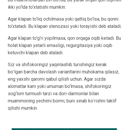
ikki yo‘lda to‘xtatishi mumkin:
Agar klapan to‘liq ochilmasa yoki qattiq bo‘lsa, bu qonni
to‘xtatadi. Bu klapan stenozasi yoki torayishi deb ataladi.
Agar klapan to‘g‘ri yopilmasa, qon orqaga oqib ketadi. Bu
holat klapan yetarli emasligi, regurgitasiya yoki oqib
ketuvchi klapan deb ataladi.
Siz va shifokoringiz yaqinlashib turishingiz kerak
boʻlgan barcha davolash variantlarini muhokama qilasiz,
eng yaxshi qarorni qabul qilish uchun. Agar sizda
alomatlar kam yoki umuman bo‘lmasa, shifokoringiz
sog‘lom turmush tarzi va dori-darmonlar bilan
muammoning yechimi bormi, buni sinab koʻrishni taklif
qilishi mumkin.