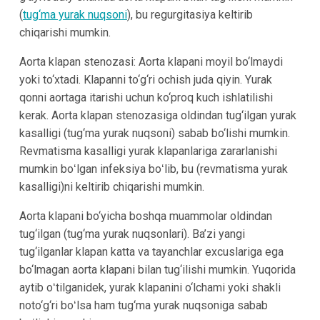
(
tug‘ma yurak nuqsoni
), bu regurgitasiya keltirib
chiqarishi mumkin.
Aorta klapan stenozasi: Aorta klapani moyil bo‘lmaydi
yoki to‘xtadi. Klapanni to‘g‘ri ochish juda qiyin. Yurak
qonni aortaga itarishi uchun ko‘proq kuch ishlatilishi
kerak. Aorta klapan stenozasiga oldindan tug‘ilgan yurak
kasalligi (tug‘ma yurak nuqsoni) sabab bo‘lishi mumkin.
Revmatisma kasalligi yurak klapanlariga zararlanishi
mumkin boʻlgan infeksiya boʻlib, bu (revmatisma yurak
kasalligi)ni keltirib chiqarishi mumkin.
Aorta klapani bo‘yicha boshqa muammolar oldindan
tug‘ilgan (tug‘ma yurak nuqsonlari). Ba’zi yangi
tug‘ilganlar klapan katta va tayanchlar excuslariga ega
bo‘lmagan aorta klapani bilan tug‘ilishi mumkin. Yuqorida
aytib oʻtilganidek, yurak klapanini o‘lchami yoki shakli
noto‘g‘ri boʻlsa ham tug‘ma yurak nuqsoniga sabab