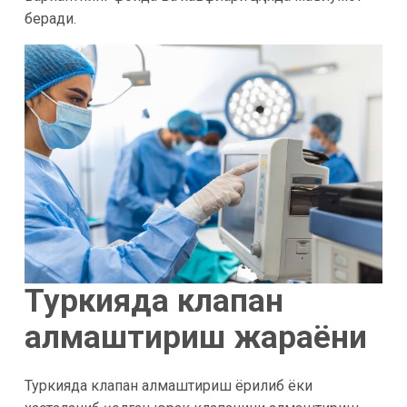
беради.
Туркияда клапан
алмаштириш жараёни
Туркияда клапан алмаштириш ёрилиб ёки