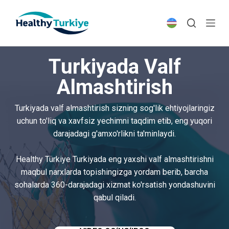
S
k
i
p
Turkiyada Valf
t
o
Almashtirish
c
o
Turkiyada valf almashtirish sizning sog'lik ehtiyojlaringiz
n
uchun to'liq va xavfsiz yechimni taqdim etib, eng yuqori
t
darajadagi g'amxo'rlikni ta'minlaydi.
e
n
Healthy Türkiye Turkiyada eng yaxshi valf almashtirishni
t
maqbul narxlarda topishingizga yordam berib, barcha
sohalarda 360-darajadagi xizmat ko'rsatish yondashuvini
qabul qiladi.