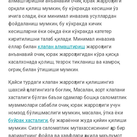
алмаштиришни анъанавий очиқ юрак жарроҳлиги
орқали қилиш мумкин, бу кўкракда кесишни ўз
ичига олади, ёки минимал инвазив усуллардан
фойдаланиш мумкин, бу кўкракда кичик
кесишларни ёки оёқда ёки кўкракда катетер
киритилишни талаб қилади. Минимал инвазив
ёллар билан
клапан алмаштириш
жарроҳлиги
анъанавий очиқ юрак жарроҳлигидан кўра қисқа
касалхонада қолиш, тезрок тикланиш ва камроқ
оғриқ билан ўтишиши мумкин.
Қайси турдаги клапан жарроҳлиги қилишингиз
шахсий ҳолатингизга боғлиқ. Масалан, аорт клапани
хасталиги бўлган баъзи одамлар бошқа саломатлик
муаммолари сабабли очиқ юрак жарроҳлиги учун
номзод бўлишмаслиги мумкин, масалан, ўпка ёки
буйрак хасталиги
, бу жараённи жуда қийин қилиши
мумкин. Сизга саломатлик мутахассисининг ҳар бир
вариантнинг фойда ва хавфлари ҳақида маълумот