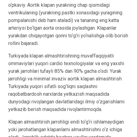
o‘pkaviy. Aortik klapan yurakning chap qismidagi
ventrikulaning (yurakning pastki xonasidagi yuragining
pompalanishi deb ham ataladi) va tananing eng katta
arteriysi bo‘lgan aorta orasida joylashgan. Klapanlar
yurakdan chiqayotgan qonni to‘g‘ri yo‘nalishga olib borish
rollini bajaradi.
Turkiyada klapan almashtirishning muvaffaqqiyatli
ommaviylari yuqori cardio texnologiyalar va eng yaxshi
yurak jarrohlari tufayli 85% dan 90% gacha o‘sdi. Yurak
jarrohligi va minimal invaziv aortik klapan almashtirish
Turkiyada yuqori sifatli sog‘liqni saqlashni
raqobatbardosh narxlarda yetkazish maqsadida
dunyodagi rivojlangan davlatlaridagi ilmiy o‘zgarishlarni
yetkazib berish maqsadida rivojlantirmoqda.
Klapan almashtirish jarrohligi endi to‘g‘ri ishlamaydigan
yoki jarohatlangan klapanlarni almashtirishni o‘z ichiga