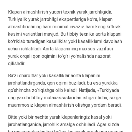
Klapan almashtirish yuqori texnik yurak jarrohligidir.
Turkiyalik yurak jarrohligi ekspertlariga koʻra, klapan
almashtirishning ham minimal invaziv, ham keng ko‘krak
kesimi variantlari mavjud. Bu tibbiy texnika aorta klapani
koʻriklab turadigan kasalliklar yoki kasalliklarni davolash
uchun ishlatiladi. Aorta klapanining maxsus vazifasi
yurak orqali qon oqimini toʻgʻri yoʻnalishda nazorat
qilishdir.
Ba’zi sharoitlar yoki kasalliklar aorta klapanini
jarohatlandirganda, qon oqimi buziladi, bu esa yurakka
qo‘shimcha zo‘riqishga olib keladi. Natijada, «Turkiyada
eng yaxshi tibbiy mutaxassislaridan ishga olish», sizga
muammosiz klapan almashtirish olishga yordam beradi.
Bitta yoki bir nechta yurak klapanlaringiz kasal yoki
jarohatlanganida, jarrohlik amalga oshiriladi. Agar sizda
bu muammolardan biri bo‘lsa, bu yurak orqali qon oqimini