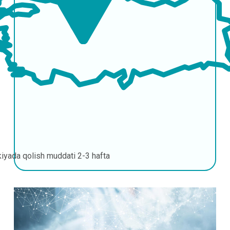
kiyada qolish muddati
2-3 hafta