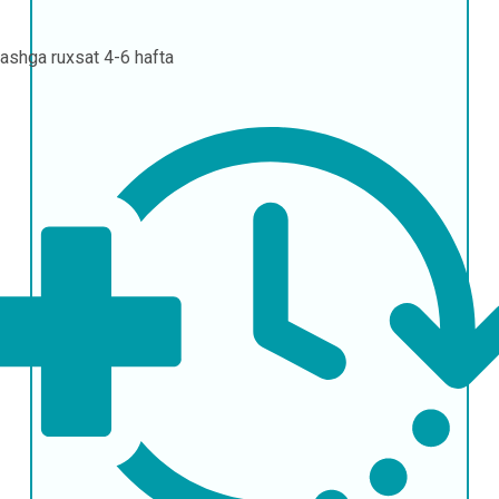
lashga ruxsat
4-6 hafta