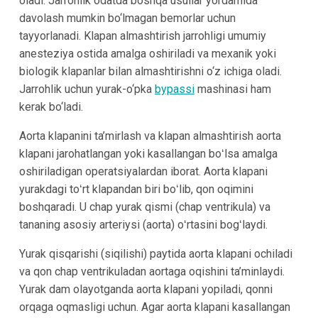
oladi. Jarrohlik odatda boshqa usullar yordamida
davolash mumkin bo‘lmagan bemorlar uchun
tayyorlanadi. Klapan almashtirish jarrohligi umumiy
anesteziya ostida amalga oshiriladi va mexanik yoki
biologik klapanlar bilan almashtirishni o‘z ichiga oladi.
Jarrohlik uchun yurak-o‘pka
bypassi
mashinasi ham
kerak bo‘ladi.
Aorta klapanini ta’mirlash va klapan almashtirish aorta
klapani jarohatlangan yoki kasallangan boʻlsa amalga
oshiriladigan operatsiyalardan iborat. Aorta klapani
yurakdagi toʻrt klapandan biri boʻlib, qon oqimini
boshqaradi. U chap yurak qismi (chap ventrikula) va
tananing asosiy arteriysi (aorta) oʻrtasini bogʻlaydi.
Yurak qisqarishi (siqilishi) paytida aorta klapani ochiladi
va qon chap ventrikuladan aortaga oqishini ta’minlaydi.
Yurak dam olayotganda aorta klapani yopiladi, qonni
orqaga oqmasligi uchun. Agar aorta klapani kasallangan