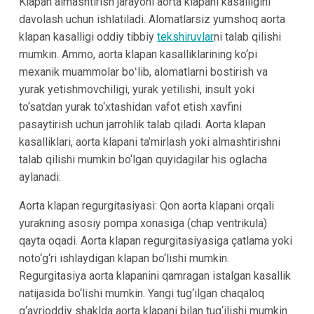
Klapan almashtirish jarayoni aorta klapani kasalligini
davolash uchun ishlatiladi. Alomatlarsiz yumshoq aorta
klapan kasalligi oddiy tibbiy
tekshiruvlar
ni talab qilishi
mumkin. Ammo, aorta klapan kasalliklarining ko‘pi
mexanik muammolar boʻlib, alomatlarni bostirish va
yurak yetishmovchiligi, yurak yetilishi, insult yoki
to‘satdan yurak to‘xtashidan vafot etish xavfini
pasaytirish uchun jarrohlik talab qiladi. Aorta klapan
kasalliklari, aorta klapani ta’mirlash yoki almashtirishni
talab qilishi mumkin bo‘lgan quyidagilar his oglacha
aylanadi:
Aorta klapan regurgitasiyasi: Qon aorta klapani orqali
yurakning asosiy pompa xonasiga (chap ventrikula)
qayta oqadi. Aorta klapan regurgitasiyasiga çatlama yoki
noto‘g‘ri ishlaydigan klapan bo‘lishi mumkin.
Regurgitasiya aorta klapanini qamragan istalgan kasallik
natijasida bo‘lishi mumkin. Yangi tug‘ilgan chaqaloq
g‘ayrioddiy shaklda aorta klapani bilan tug‘ilishi mumkin