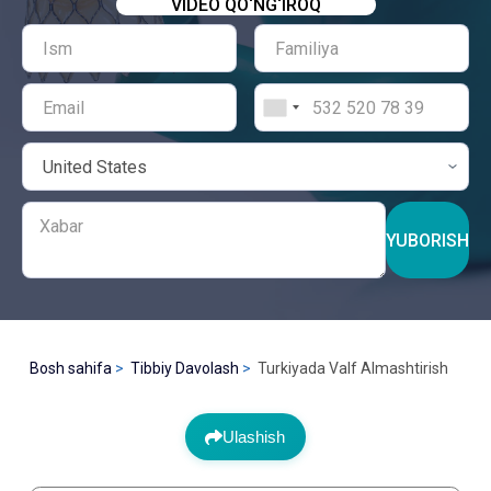
VIDEO QO‘NG‘IROQ
YUBORISH
Bosh sahifa
Tibbiy Davolash
Turkiyada Valf Almashtirish
Ulashish