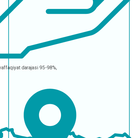
affaqiyat darajasi
95-98%,