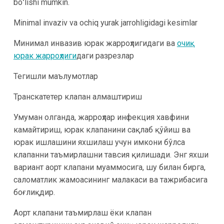
boʻlishi mumkin.
Minimal invaziv va ochiq yurak jarrohligidagi kesimlar
Минимал инвазив юрак жарроҳлигидаги ва
очиқ
юрак жарроҳлиги
даги разрезлар
Тегишли маълумотлар
Транскатетер клапан алмаштириш
Умуман олганда, жарроҳлар инфекция хавфини
камайтириш, юрак клапанини сақлаб қўйиш ва
юрак ишлашини яхшилаш учун имкони бўлса
клапанни таъмирлашни тавсия қилишади. Энг яхши
вариант аорт клапани муаммосига, шу билан бирга,
саломатлик жамоасининг малакаси ва тажрибасига
боғлиқдир.
Аорт клапани таъмирлаш ёки клапан