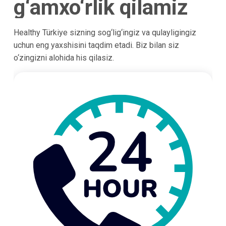
g‘amxo‘rlik qilamiz
Healthy Türkiye sizning sog‘lig‘ingiz va qulayligingiz
uchun eng yaxshisini taqdim etadi. Biz bilan siz
o‘zingizni alohida his qilasiz.