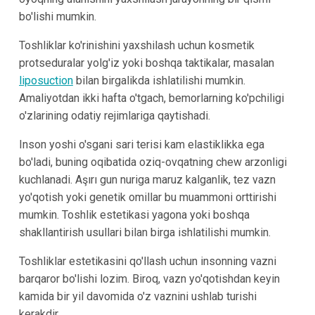
bo'lishi mumkin.
Toshliklar ko'rinishini yaxshilash uchun kosmetik
protseduralar yolg'iz yoki boshqa taktikalar, masalan
liposuction
bilan birgalikda ishlatilishi mumkin.
Amaliyotdan ikki hafta o'tgach, bemorlarning ko'pchiligi
o'zlarining odatiy rejimlariga qaytishadi.
Inson yoshi o'sgani sari terisi kam elastiklikka ega
bo'ladi, buning oqibatida oziq-ovqatning chew arzonligi
kuchlanadi. Aşırı gun nuriga maruz kalganlik, tez vazn
yo'qotish yoki genetik omillar bu muammoni orttirishi
mumkin. Toshlik estetikasi yagona yoki boshqa
shakllantirish usullari bilan birga ishlatilishi mumkin.
Toshliklar estetikasini qo'llash uchun insonning vazni
barqaror bo'lishi lozim. Biroq, vazn yo'qotishdan keyin
kamida bir yil davomida o'z vaznini ushlab turishi
kerakdir.