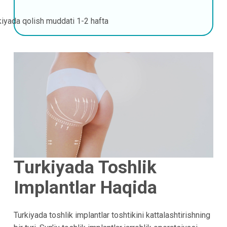
kiyada qolish muddati
1-2 hafta
Turkiyada Toshlik
Implantlar Haqida
Turkiyada toshlik implantlar toshtikini kattalashtirishning