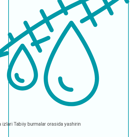
 izlari
Tabiiy burmalar orasida yashirin