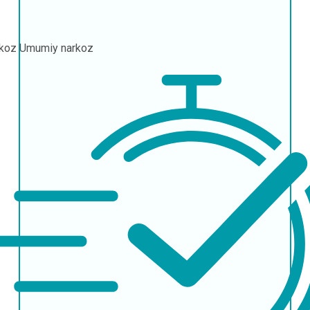
rkoz
Umumiy narkoz