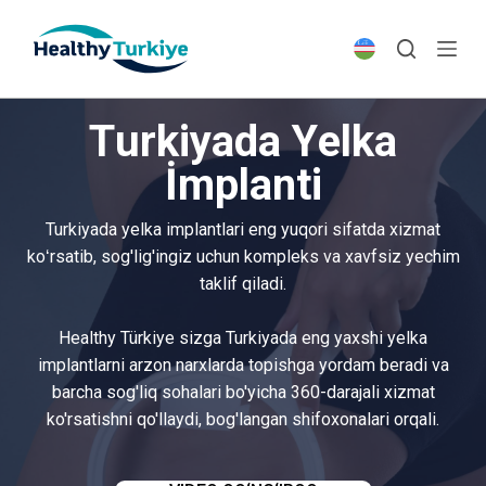
S
k
i
p
Turkiyada Yelka
t
o
İmplanti
c
o
Turkiyada yelka implantlari eng yuqori sifatda xizmat
n
koʻrsatib, sog'lig'ingiz uchun kompleks va xavfsiz yechim
t
taklif qiladi.
e
n
Healthy Türkiye sizga Turkiyada eng yaxshi yelka
t
implantlarni arzon narxlarda topishga yordam beradi va
barcha sog'liq sohalari bo'yicha 360-darajali xizmat
ko'rsatishni qo'llaydi, bog'langan shifoxonalari orqali.