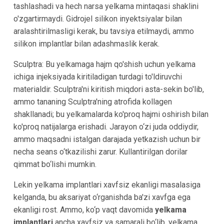
tashlashadi va hech narsa yelkama mintaqasi shaklini
o'zgartirmaydi. Gidrojel silikon inyektsiyalar bilan
aralashtirilmasligi kerak, bu tavsiya etilmaydi, ammo
silikon implantlar bilan adashmaslik kerak.
Sculptra: Bu yelkamaga hajm qo'shish uchun yelkama
ichiga injeksiyada kiritiladigan turdagi to'ldiruvchi
materialdir. Sculptra'ni kiritish miqdori asta-sekin bo'lib,
ammo tananing Sculptra'ning atrofida kollagen
shakllanadi; bu yelkamalarda ko'proq hajmi oshirish bilan
ko'proq natijalarga erishadi. Jarayon o‘zi juda oddiydir,
ammo maqsadni istalgan darajada yetkazish uchun bir
necha seans o‘tkazilishi zarur. Kullantirilgan dorilar
qimmat bo‘lishi mumkin.
Lekin yelkama implantlari xavfsiz ekanligi masalasiga
kelganda, bu aksariyat o‘rganishda ba'zi xavfga ega
ekanligi rost. Ammo, ko‘p vaqt davomida
yelkama
implantlari
ancha xavfsiz va samarali bo‘lib, yelkama