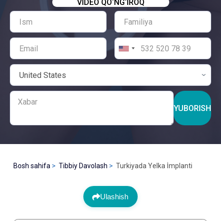
VIDEO QO‘NG‘IROQ
YUBORISH
Bosh sahifa
Tibbiy Davolash
Turkiyada Yelka İmplanti
Ulashish