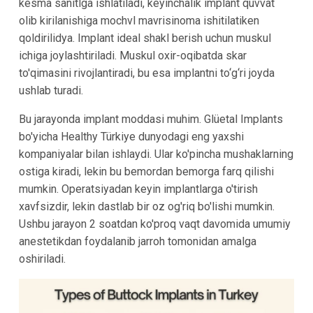
kesma sanitlga ishlatiladi, keyinchalik implant quvvat
olib kirilanishiga mochvl mavrisinoma ishitilatiken
qoldirilidya. Implant ideal shakl berish uchun muskul
ichiga joylashtiriladi. Muskul oxir-oqibatda skar
to'qimasini rivojlantiradi, bu esa implantni to‘g‘ri joyda
ushlab turadi.
Bu jarayonda implant moddasi muhim. Glüetal Implants
bo'yicha Healthy Türkiye dunyodagi eng yaxshi
kompaniyalar bilan ishlaydi. Ular ko'pincha mushaklarning
ostiga kiradi, lekin bu bemordan bemorga farq qilishi
mumkin. Operatsiyadan keyin implantlarga o'tirish
xavfsizdir, lekin dastlab bir oz og'riq bo'lishi mumkin.
Ushbu jarayon 2 soatdan ko'proq vaqt davomida umumiy
anestetikdan foydalanib jarroh tomonidan amalga
oshiriladi.