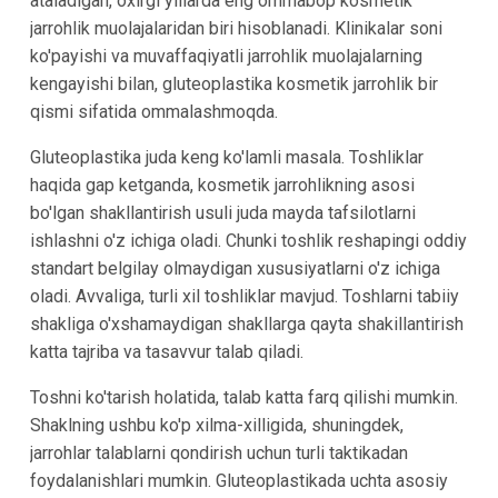
ataladigan, oxirgi yillarda eng ommabop kosmetik
jarrohlik muolajalaridan biri hisoblanadi. Klinikalar soni
ko'payishi va muvaffaqiyatli jarrohlik muolajalarning
kengayishi bilan, gluteoplastika kosmetik jarrohlik bir
qismi sifatida ommalashmoqda.
Gluteoplastika juda keng ko'lamli masala. Toshliklar
haqida gap ketganda, kosmetik jarrohlikning asosi
bo'lgan shakllantirish usuli juda mayda tafsilotlarni
ishlashni o'z ichiga oladi. Chunki toshlik reshapingi oddiy
standart belgilay olmaydigan xususiyatlarni o'z ichiga
oladi. Avvaliga, turli xil toshliklar mavjud. Toshlarni tabiiy
shakliga o'xshamaydigan shakllarga qayta shakillantirish
katta tajriba va tasavvur talab qiladi.
Toshni ko'tarish holatida, talab katta farq qilishi mumkin.
Shaklning ushbu ko'p xilma-xilligida, shuningdek,
jarrohlar talablarni qondirish uchun turli taktikadan
foydalanishlari mumkin. Gluteoplastikada uchta asosiy