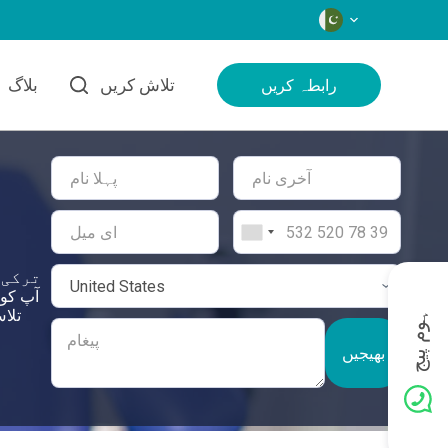
زبانیں
تلاش کریں
بلاگ
رابطہ کریں
ترکی 
تلاش
ہوم پیج
بھیجیں