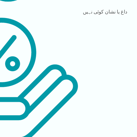
داغ یا نشان
کوئی نہیں