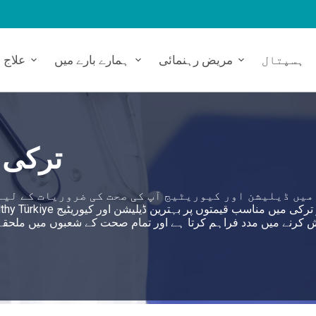
ہسپتال
مریض رہنمائی
ہمارے بارے میں
علاج
ترکی م
میں ڈیلیشن اور کیوریٹیج آپ کی صحت کی ضروریات کے لیے 
 کرنے میں مدد فراہم کرتا ہے اور تمام صحت کے شعبوں میں ملحقہ اسپتالوں کے ذریعے 360 ڈگ