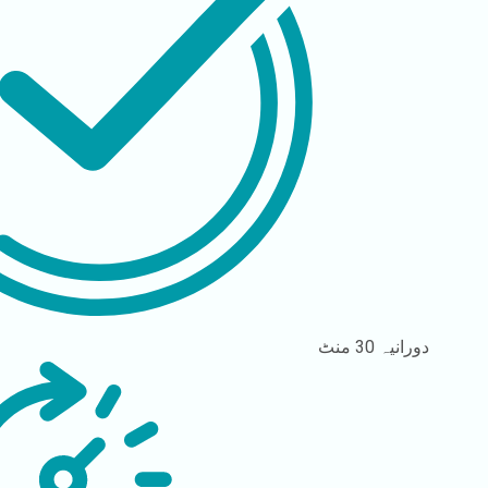
دورانیہ
30 منٹ