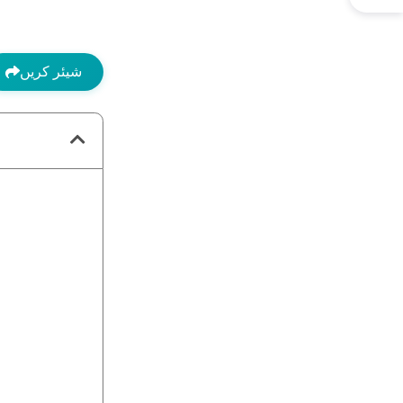
شیئر کریں