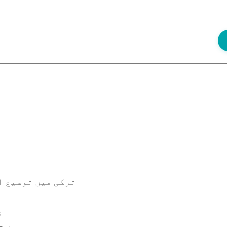
ترکی میں توسیع ا
ت
برط