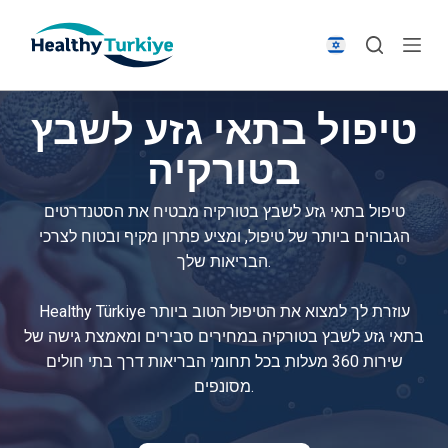
S
k
i
p
טיפול בתאי גזע לשבץ
t
o
בטורקיה
c
o
טיפול בתאי גזע לשבץ בטורקיה מבטיח את הסטנדרטים
n
הגבוהים ביותר של טיפול, ומציע פתרון מקיף ובטוח לצרכי
t
הבריאות שלך.
e
n
Healthy Türkiye עוזרת לך למצוא את הטיפול הטוב ביותר
t
בתאי גזע לשבץ בטורקיה במחירים סבירים ומאמצת גישה של
שירות 360 מעלות בכל תחומי הבריאות דרך בתי חולים
מסונפים.