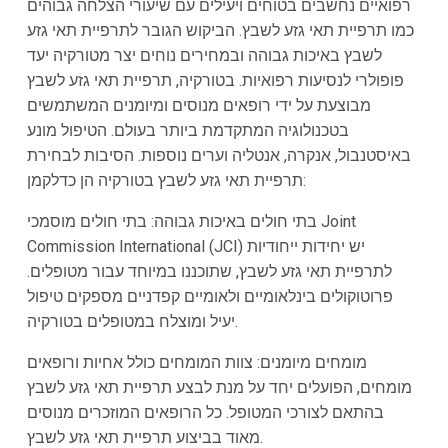
רפואיים נחשבים בטוחים ויעילים עם שיעורי הצלחה גבוהים
כמו תרפיית תאי גזע לשבץ. הביקוש הגובר לתרפיית תאי גזע
לשבץ באיכות גבוהה ובמחירים נוחים יצר מטורקיה יעד
פופולרי לנסיעות רפואיות. בטורקיה, תרפיית תאי גזע לשבץ
מבוצעת על ידי רופאים מנוסים ומיומנים המשתמשים
בטכנולוגיה המתקדמת ביותר בעולם. הטיפול מונע
באיסטנבול, אנקרה, אנטליה וערים נוספות. הסיבות לבחירת
תרפיית תאי גזע לשבץ בטורקיה הן כדלקמן:
בתי חולים באיכות גבוהה: בתי חולים מוסמכי Joint
Commission International (JCI) יש יחידות ייחודיות
לתרפיית תאי גזע לשבץ, שתוכננו במיוחד עבור מטופלים.
פרוטוקולים בינלאומיים ולאומיים קפדניים מספקים טיפול
יעיל ומוצלח במטופלים בטורקיה.
מומחים מיומנים: צוות המומחים כולל אחיות ורופאים
מומחים, הפועלים יחד על מנת לבצע תרפיית תאי גזע לשבץ
בהתאם לצורכי המטופל. כל הרופאים המוזכרים מנוסים
מאוד בביצוע תרפיית תאי גזע לשבץ.