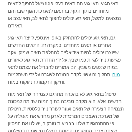
תאי הגזע. תאי גזע הם תאים בעלי פוטנציאל להפוך לתאים
מיוחדים בתוך הגוף, בהתאם למערכת הגוף שבה הם
נמצאים. למשל, תאי גזע יכולים להפוך לתאי לב, תאי עצב או
תאי דם.
גם, תאי גזע יכולים להתחלק באופן אינספי, לייצר תאי גזע
אחרים או תאים מיוחדים. במקרה זה, התאים החדשים
שייוצרו יכולים להיות אידיאליים להחלפת תאים שניזקו עקב
פגיעות נוירולוגיות כמו שבץ. על ידי החדרת תאי גזע לאזורים
במוח שנפגעו משבץ, הם אמורים להבדיל את עצמם לתאי
מוח
. תהליך זה עשוי לקדם החזרה לשגרה על ידי השתלמות
ותיקון הרקמות הניזוקות במוח.
טיפול בתאי גזע לא בהכרח מתרגם לצמיחה של תאי מוח
חדשים. אלא, הוא מקדם סביבה בתוך המוח שדומה למכונת
הצמיחה הצעירה של תאים ועוזר לעורר נוירופלסטיות, היכולת
של מערכת העצבים המרכזית לארגן מחדש את מעגליה על
פי ההתנהגויות שלנו. בבריאות טורקיה, יש לנו את הניסיון
שאתה צריך. החוקרים והמומחים שלנו מיישמים בהצלחה