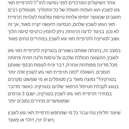
אחד השיקולים המרכזיים לפני נסיעה לחו״ל לתרפיית תאי
גזע לשבץ הוא העלות-תועלת של כל התהליך. מטופלים רבים
חושבים שכאשר יוסיפו עלויות טיסות ומלונות לעלויות תרפיית
תאי הגזע לשבץ שלהם, הנסיעה תיעשה יקרה מאוד, אך זה
לא נכון. בניגוד לדעה הרווחת, ניתן להזמין כרטיסי טיסה הלוך
ושוב לטורקיה לתרפיית תאי גזע לשבץ במחירים נוחים מאוד.
במצב זה, בהנחה שאתם נשארים בטורקיה לתרפיית תאי גזע
לשבץ, ההוצאה הכוללת שלכם על טיסות ולינה תהיה פחותה
מכל מדינה מפותחת אחרת, דבר זניח לעומת הכסף שאתם
חוסכים. השאלה "למה תרפיית תאי גזע לשבץ זולה יותר
בטורקיה?" נפוצה מאוד בין מטופלים או מי שפשוט סקרנים
בנוגע לקבלת הטיפול הרפואי שלהם בטורקיה. כאשר מדובר
במחירי תרפיית תאי גזע לשבץ בטורקיה, ישנם 3 גורמים
שמאפשרים מחירים נמוכים יותר:
שיעור חליפין נוח עבור כל מי שמחפש תרפיית תאי גזע לשבץ
ויש לו יורו, דולר או פאונד;