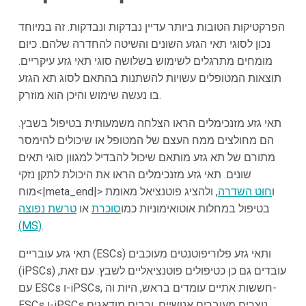
הפרקטיקות הטובות ביותר עדיין נבדקות ונבדקות. זה במיוחד
נכון לסוגי תאי הגזע השונים והשיטה להחדרה שלהם. כיום
מומחים מתרגלים לשימוש בשלושה סוגי תאי גזע עיקריים.
תוצאות המטופלים עשויות להשתנות בהתאם לסוג תא הגזע
בו נעשה שימוש והיכן הוא מוזרק.
תאי גזע מזנכימלים הראו הצלחה משמעותית בטיפול בשבץ.
הם מחולצים ממח העצם של המטופל או שיכולים להימסר
מתורם של תא גזע מותאם שיכול להבדיל למגוון סוגי תאים
שונים. תאי גזע מזנכימלים הראו את היכולת לתקן נזקי
מוח<|meta_end|> ו
חוט השדרה
, ולהציג פוטנציאל מאומת
בטיפול במחלות אוטואימוניות כמו
סוכרת
או
טרשת נפוצה
(MS)
.
תאי גזע עובריים (ESCs) ותאי גזע פלוריפוטנטים מעוכבים
(iPSCs) עובדים גם כן כטיפולים פוטנציאליים לשבץ. עם זאת,
עם ESCs ו-iPSCs, חששות אתיים עומדים בראש, היות וה-
ESCs ו-iPSCs נוצרים מעוברים אנושיים, ורבים מודאגים