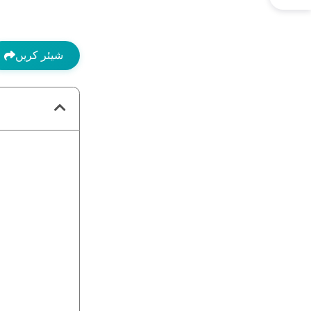
شیئر کریں