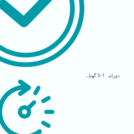
دورانیہ
1-3 گھنٹے