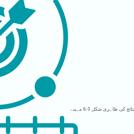
تائج کی ظاہری شکل
3-6 مہینے