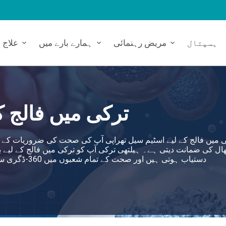
ہسپتال
مریض رہنمائی
ہمارے بارے میں
علاج
ترکی میں فالج ک
 میں فالج کے لیے اسٹیم سیل تھراپی آپ کی صحت کی ضروریات کے لی
ھال کی ضمانت دیتی ہے۔ ہیلتھی ترکی آپ کو ترکی میں فالج کے لیے 
دستیاب ہوتی ہیں اور صحت کے تمام شعبوں میں 360-ڈگری سروس کے طریقہ کار کو اپناتا ہے، شریک ہسپتالوں کے ذریعے۔