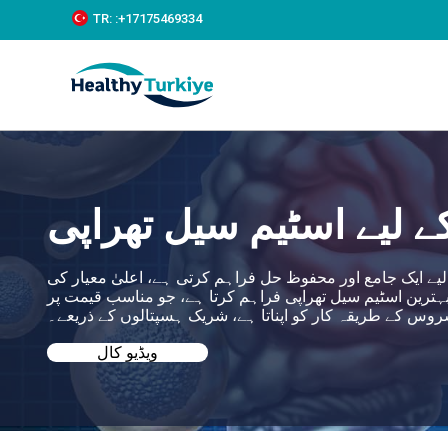
S
TR:
:+‪17175469334‬
k
i
p
t
o
c
o
n
t
e
ے لیے اسٹیم سیل تھراپی
n
t
ے ایک جامع اور محفوظ حل فراہم کرتی ہے، اعلیٰ معیار کی
بہترین اسٹیم سیل تھراپی فراہم کرتا ہے، جو مناسب قیمت پر
ویڈیو کال