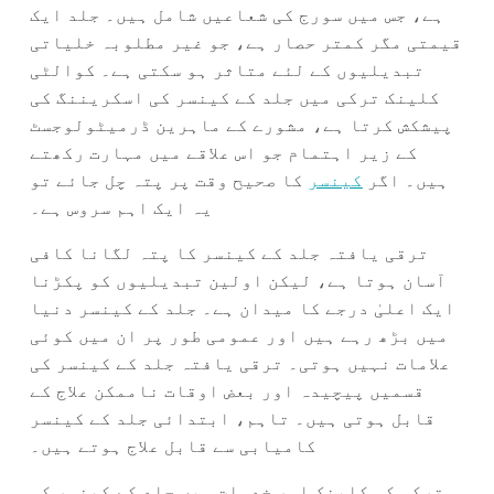
ہے، جس میں سورج کی شعاعیں شامل ہیں۔ جلد ایک
قیمتی مگر کمتر حصار ہے، جو غیر مطلوبہ خلیاتی
تبدیلیوں کے لئے متاثر ہو سکتی ہے۔ کوالٹی
کلینک ترکی میں جلد کے کینسر کی اسکریننگ کی
پیشکش کرتا ہے، مشورے کے ماہرین ڈرمیٹولوجسٹ
کے زیر اہتمام جو اس علاقے میں مہارت رکھتے
ہیں۔ اگر
کینسر
کا صحیح وقت پر پتہ چل جائے تو
یہ ایک اہم سروس ہے۔
ترقی یافتہ جلد کے کینسر کا پتہ لگانا کافی
آسان ہوتا ہے، لیکن اولین تبدیلیوں کو پکڑنا
ایک اعلیٰ درجے کا میدان ہے۔ جلد کے کینسر دنیا
میں بڑھ رہے ہیں اور عمومی طور پر ان میں کوئی
علامات نہیں ہوتی۔ ترقی یافتہ جلد کے کینسر کی
قسمیں پیچیدہ اور بعض اوقات ناممکن علاج کے
قابل ہوتی ہیں۔ تاہم، ابتدائی جلد کے کینسر
کامیابی سے قابل علاج ہوتے ہیں۔
ترکی کی کلینک اور خدمات میں جلد کے کینسر کی