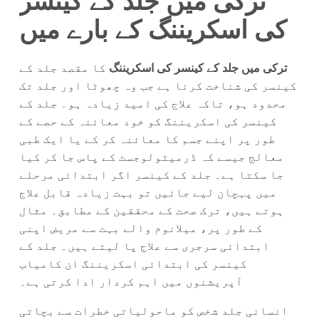
ترکی میں جلد کے کینسر
کی اسکریننگ کے بارے میں
ترکی میں جلد کے کینسر کی اسکریننگ
کا مقصد جلد کے
کینسر کی شناخت کرنا ہے جب وہ چھوٹا اور جلد تک
محدود ہو، تاکہ علاج کی امید زیادہ ہو۔ جلد کے
کینسر کی اسکریننگ کو خود معائنہ کے حصے کے
طور پر اپنے جسم کا معائنہ کر کے یا ایک طبی
معالج جیسے کہ ڈرمیٹولوجسٹ کے پاس جا کر کیا
جا سکتا ہے۔ جلد کے کینسر اگر ابتدائی مرحلے
میں پہچان لیے جائیں تو بہت زیادہ قابل علاج
ہوتے ہیں، ترک صحت کے محققین کے مطابق۔ مثال
کے طور پر، میلانوم والے بہت سے مریض اپنی
ابتدائی سرجری سے علاج پا لیتے ہیں۔ جلد کے
کینسر کی ابتدائی اسکریننگ ان کامیاب
آپریشنوں میں اہم کردار ادا کرتی ہے۔
انسانی جلد شخص کو ماحولیاتی خطرات سے بچاتی