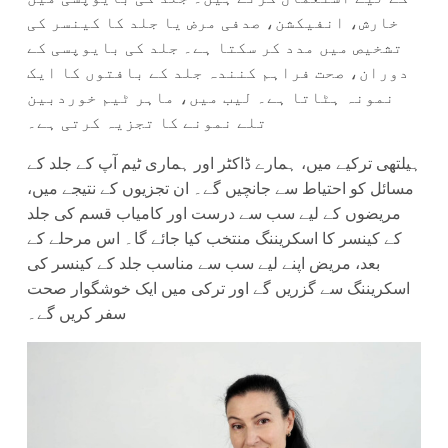
خارش، انفیکشن، صدفی مرض یا جلد کا کینسر کی
تشخیص میں مدد کر سکتا ہے۔ جلد کی بایوپسی کے
دوران، صحت فراہم کنندہ جلد کے بافتوں کا ایک
نمونہ ہٹاتا ہے۔ لیب میں، ماہر ٹیم خوردبین
تلے نمونے کا تجزیہ کرتی ہے۔
ہیلتھی ترکیے میں، ہمارے ڈاکٹر اور ہماری ٹیم آپ کے جلد کے
مسائل کو احتیاط سے جانچیں گے۔ ان تجزیوں کے نتیجے میں،
مریضوں کے لیے سب سے درست اور کامیاب قسم کی جلد
کے کینسر کا اسکریننگ منتخب کیا جائے گا۔ اس مرحلے کے
بعد، مریض اپنے لیے سب سے مناسب جلد کے کینسر کی
اسکریننگ سے گزریں گے اور ترکی میں ایک خوشگوار صحت
سفر کریں گے۔