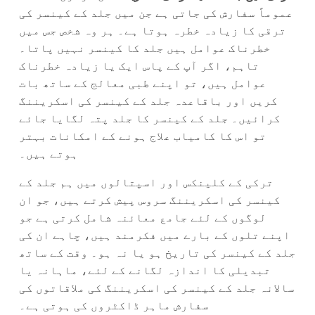
عموماً سفارش کی جاتی ہے جن میں جلد کے کینسر کی
ترقی کا زیادہ خطرہ ہوتا ہے۔ ہر وہ شخص جس میں
خطرناک عوامل ہیں جلد کا کینسر نہیں پاتا۔
تاہم، اگر آپ کے پاس ایک یا زیادہ خطرناک
عوامل ہیں، تو اپنے طبی معالج کے ساتھ بات
کریں اور باقاعدہ جلد کے کینسر کی اسکریننگ
کرائیں۔ جلد کے کینسر کا جلد پتہ لگایا جائے
تو اس کا کامیاب علاج ہونے کے امکانات بہتر
ہوتے ہیں۔
ترکی کے کلینکس اور اسپتالوں میں ہم جلد کے
کینسر کی اسکریننگ سروس پیش کرتے ہیں، جو ان
لوگوں کے لئے جامع معائنہ شامل کرتی ہے جو
اپنے تلوں کے بارے میں فکرمند ہیں، چاہے ان کی
جلد کے کینسر کی تاریخ ہو یا نہ ہو۔ وقت کے ساتھ
تبدیلی کا اندازہ لگانے کے لئے، ماہانہ یا
سالانہ جلد کے کینسر کی اسکریننگ کی ملاقاتوں کی
سفارش ماہر ڈاکٹروں کی ہوتی ہے۔