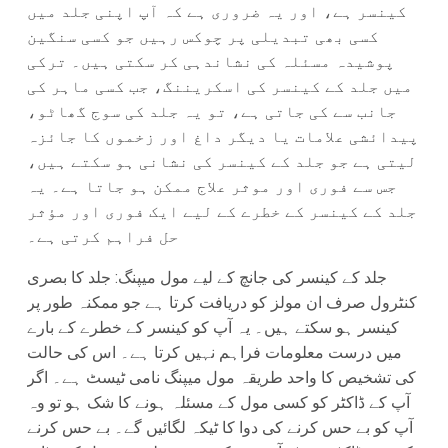
کینسر ہے، اور یہ ضروری ہے کہ آپ اپنی جلد میں
کسی بھی تبدیلی پر چوکس رہیں جو کسی سنگین
پوشیدہ مسئلہ کی نشاندہی کر سکتی ہیں۔ ترکی
میں جلد کے کینسر کی اسکریننگ، جب کسی ماہر کی
جانب سے کی جاتی ہے، تو یہ جلد کی سوج گھاٹو،
پیدائشی علامات یا دیگر داغ اور زخموں کا جائزہ
لیتی ہے جو جلد کے کینسر کی نشانی ہو سکتے ہیں،
جس سے فوری اور موثر علاج ممکن ہو جاتا ہے۔ یہ
جلد کے کینسر کے خطرے کے لیے ایک فوری اور مؤثر
حل فراہم کرتی ہے۔
جلد کے کینسر کی جانچ کے لیے مول میپنگ: جلد کا بصری
کنٹرول صرف ان مولز کو دریافت کرتا ہے جو ممکنہ طور پر
کینسر ہو سکتے ہیں۔ یہ آپ کو کینسر کے خطرے کے بارے
میں درست معلومات فراہم نہیں کرتا ہے۔ اس کی حالت
کی تشخیص کا واحد طریقہ مول میپنگ نامی ٹیسٹ ہے۔ اگر
آپ کے ڈاکٹر کو کسی مول کے مسئلہ ہونے کا شک ہو تو وہ
آپ کو بے حس کرنے کی دوا کا ٹیکہ لگائیں گے۔ بے حس کرنے