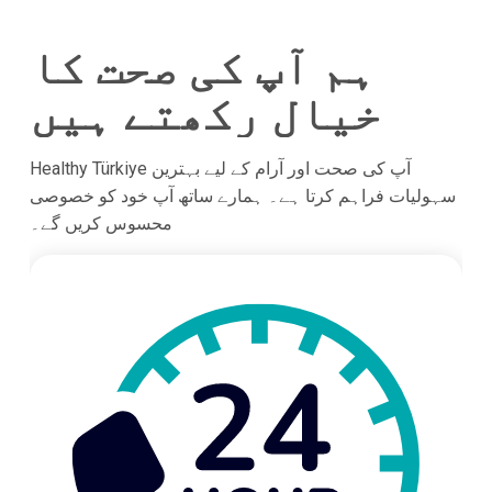
ہم آپ کی صحت کا
خیال رکھتے ہیں
Healthy Türkiye آپ کی صحت اور آرام کے لیے بہترین
سہولیات فراہم کرتا ہے۔ ہمارے ساتھ آپ خود کو خصوصی
محسوس کریں گے۔