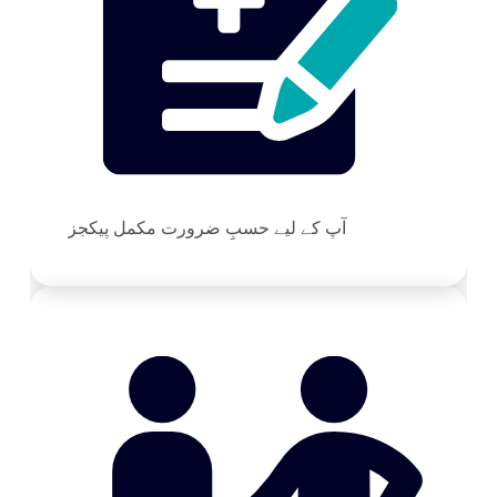
آپ کے لیے حسبِ ضرورت مکمل پیکجز