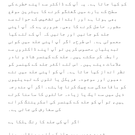
کم کیا جاتا ہے۔ یہ آپ کے ڈاکٹر سے اپنے خطرے کی
سطح کے بارے میں گفتگو کرنے کا بہترین موقع
بھی ہوتا ہے اور ابتدائی تشخیص کے حوالے سے
مشورہ حاصل کرنے کا بھی۔ ضروری ہے کہ آپ اپنی
جلد کو جانیں اور جانیں کہ آپ کے لئے کیا
معمولی ہے۔ اس طرح، اگر آپ اپنی جلد میں کوئی
تبدیلیاں محسوس کریں تو آپ اپنے ڈاکٹروں سے
رابطہ کر سکتے ہیں۔ جلد کے کینسر شاذ و نادر
علامات دیتے ہیں۔ اس لئے اکثر جلد کے کینسر کو
نظر انداز کیا جاتا ہے۔ آپ کو اپنی جلد میں نئے
دھبوں اور موجودہ فریکل یا تلوں کے تبدیلیوں
کو باقاعدگی سے چیک کرنا چاہئے۔ اگر آپ مندرجہ
ذیل میں سے ایک یا زیادہ حالتوں کا سامنا کرتے
ہیں، تو آپ کو جلد کے کینسر کی اسکریننگ کرانے
کی سفارش کی جاتی ہے۔
اگر آپ کی جلد کا رنگ ہلکا ہے
شدید دھوپ میں جلن کے لئے بے نقاب ہونا