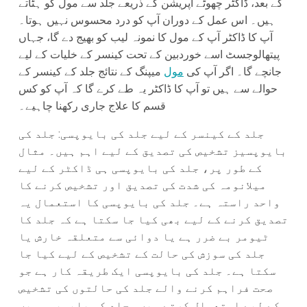
کے بعد، ڈاکٹر چھوٹے آپریشن کے ذریعے جلد سے مول کو ہٹاتے
ہیں۔ اس عمل کے دوران آپ کو درد محسوس نہیں ہوتا۔
آپ کا ڈاکٹر آپ کے مول کا نمونہ لیب کو بھیج دے گا، جہاں
پیتھالوجسٹ اسے خوردبین کے تحت کینسر کے خلیات کے لیے
جانچے گا۔ اگر آپ کی
مول
میپنگ کے نتائج جلد کے کینسر کے
حوالے سے ہیں تو آپ کا ڈاکٹر یہ طے کرے گا کہ آپ کو کس
قسم کا علاج جاری رکھنا چاہیے۔
جلد کے کینسر کے لیے جلد کی بایوپسی: جلد کی
بایوپسیز تشخیص کی تصدیق کے لیے اہم ہیں۔ مثال
کے طور پر، جلد کی بایوپسی ہی ڈاکٹر کے لیے
میلانومہ کی شدت کی تصدیق اور تشخیص کرنے کا
واحد راستہ ہے۔ جلد کی بایوپسی کا استعمال یہ
تصدیق کرنے کے لیے بھی کیا جا سکتا ہے کہ جلد کا
ٹیومر بے ضرر ہے یا دوائی سے متعلقہ خارش یا
جلد کی سوزش کی حالت کے تشخیص کے لیے کیا جا
سکتا ہے۔ جلد کی بایوپسی ایک طریقہ کار ہے جو
صحت فراہم کرنے والے جلد کی حالتوں کی تشخیص
کے لیے استعمال کرتے ہیں۔ جلد کی بایوپسی میں