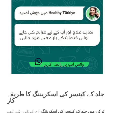
واٹس ایپ پر رابطہ کریں
جلد کے کینسر کی اسکریننگ کا طریقہ
کار
ترکی میں جلد کے کینسر کی اسکریننگ
ان لوگوں کے لئے