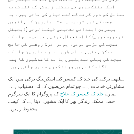
اسکریننگ سروس کی ممکنہ زندگی کے لئے شدید
مسائل کو دور کرنے کے لئے تیار کی جاتی ہیں۔ یہ
صحت کی ٹیم تربیت یافتہ ماہرین کے ہاتھوں
بہترین ابتدائی تشخیصی ٹیکنالوجی (ڈیجیٹل
ڈرمووسکوپی) کا استعمال کرتی ہے۔ اس سے جلد کے
نیچے کی بڑھی ہوئی، پولرائزڈ روشنی کی جانچ
ممکن ہوتی ہے۔ اس طرح ہمارے ماہرین جلد کے
نیچے کی پہلی تبدیلیوں یا بے قاعدگیوں کا پتہ
لگا سکتے ہیں جو آنکھوں سے بچ جاتی ہیں۔
ہیلتھی ترکیے کی جلد کے کینسر کی اسکریننگ ترکی میں ایک
مشاورتی خدمات ہے، جو تمام مریضوں کے لئے دستیاب ہے۔
ہمارے
جلد کے کینسر کے علاج
کے پروگرام کا ایک سرگرم
حصہ ممکنہ زندگی بھر کا ایک مشورہ دیتا ہے کہ کیسے
محفوظ رہیں۔