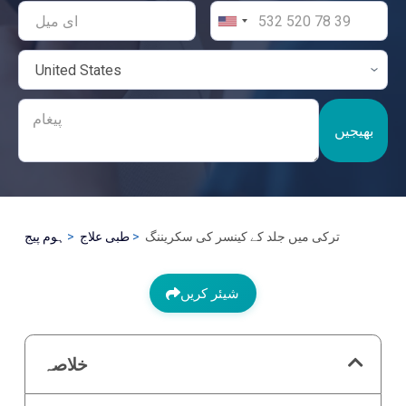
بھیجیں
ترکی میں جلد کے کینسر کی سکریننگ
طبی علاج
ہوم پیج
شیئر کریں
خلاصہ