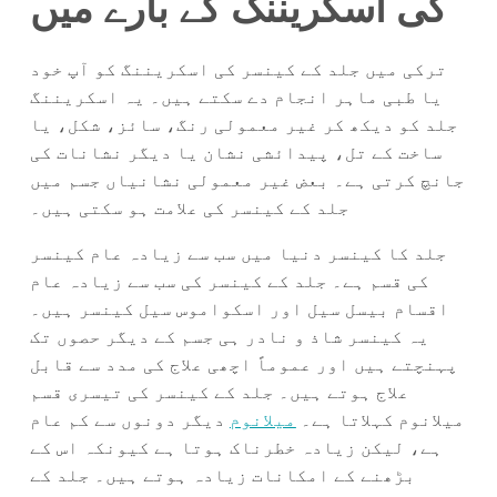
کی اسکریننگ کے بارے میں
ترکی میں جلد کے کینسر کی اسکریننگ کو آپ خود
یا طبی ماہر انجام دے سکتے ہیں۔ یہ اسکریننگ
جلد کو دیکھ کر غیر معمولی رنگ، سائز، شکل، یا
ساخت کے تل، پیدائشی نشان یا دیگر نشانات کی
جانچ کرتی ہے۔ بعض غیر معمولی نشانیاں جسم میں
جلد کے کینسر کی علامت ہو سکتی ہیں۔
جلد کا کینسر دنیا میں سب سے زیادہ عام کینسر
کی قسم ہے۔ جلد کے کینسر کی سب سے زیادہ عام
اقسام بیسل سیل اور اسکواموس سیل کینسر ہیں۔
یہ کینسر شاذ و نادر ہی جسم کے دیگر حصوں تک
پہنچتے ہیں اور عموماً اچھی علاج کی مدد سے قابل
علاج ہوتے ہیں۔ جلد کے کینسر کی تیسری قسم
میلانوم کہلاتا ہے۔
میلانوم
دیگر دونوں سے کم عام
ہے، لیکن زیادہ خطرناک ہوتا ہے کیونکہ اس کے
بڑھنے کے امکانات زیادہ ہوتے ہیں۔ جلد کے