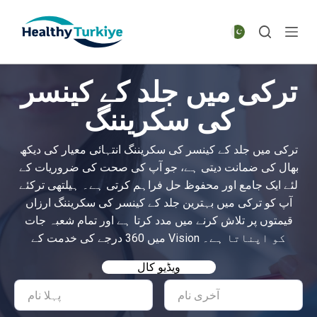
S
k
i
p
ترکی میں جلد کے کینسر
t
o
کی سکریننگ
c
o
ترکی میں جلد کے کینسر کی سکریننگ انتہائی معیار کی دیکھ
n
بھال کی ضمانت دیتی ہے، جو آپ کی صحت کی ضروریات کے
t
لئے ایک جامع اور محفوظ حل فراہم کرتی ہے۔ ہیلتھی ترکئے
e
آپ کو ترکی میں بہترین جلد کے کینسر کی سکریننگ ارزاں
n
قیمتوں پر تلاش کرنے میں مدد کرتا ہے اور تمام شعبہ جات
t
میں 360 درجے کی خدمت کے Vision کو اپناتا ہے۔
ویڈیو کال