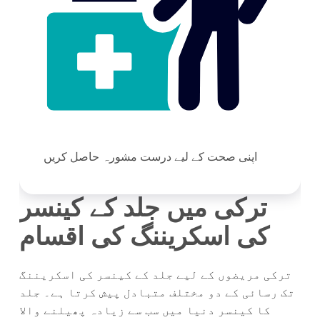
اپنی صحت کے لیے درست مشورہ حاصل کریں
ترکی میں جلد کے کینسر
کی اسکریننگ کی اقسام
ترکی مریضوں کے لیے جلد کے کینسر کی اسکریننگ
تک رسائی کے دو مختلف متبادل پیش کرتا ہے۔ جلد
کا کینسر دنیا میں سب سے زیادہ پھیلنے والا