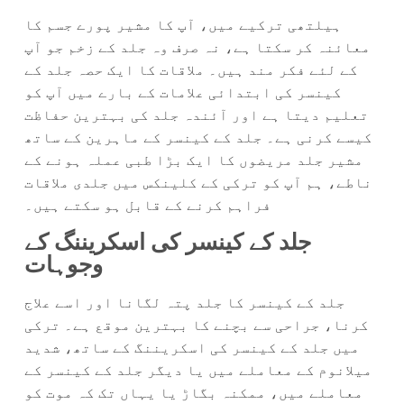
ہیلتھی ترکیے میں، آپ کا مشیر پورے جسم کا
معائنہ کر سکتا ہے، نہ صرف وہ جلد کے زخم جو آپ
کے لئے فکر مند ہیں۔ ملاقات کا ایک حصہ جلد کے
کینسر کی ابتدائی علامات کے بارے میں آپ کو
تعلیم دیتا ہے اور آئندہ جلد کی بہترین حفاظت
کیسے کرنی ہے۔ جلد کے کینسر کے ماہرین کے ساتھ
مشیر جلد مریضوں کا ایک بڑا طبی عملہ ہونے کے
ناطے، ہم آپ کو ترکی کے کلینکس میں جلدی ملاقات
فراہم کرنے کے قابل ہو سکتے ہیں۔
جلد کے کینسر کی اسکریننگ کے
وجوہات
جلد کے کینسر کا جلد پتہ لگانا اور اسے علاج
کرنا، جراحی سے بچنے کا بہترین موقع ہے۔ ترکی
میں جلد کے کینسر کی اسکریننگ کے ساتھ، شدید
میلانوم کے معاملے میں یا دیگر جلد کے کینسر کے
معاملے میں، ممکنہ بگاڑ یا یہاں تک کہ موت کو