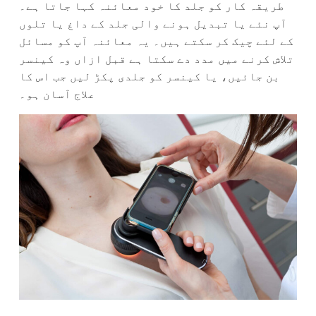
طریقہ کار کو جلد کا خود معائنہ کہا جاتا ہے۔
آپ نئے یا تبدیل ہونے والی جلد کے داغ یا تلوں
کے لئے چیک کر سکتے ہیں۔ یہ معائنہ آپ کو مسائل
تلاش کرنے میں مدد دے سکتا ہے قبل ازاں وہ کینسر
بن جائیں، یا کینسر کو جلدی پکڑ لیں جب اس کا
علاج آسان ہو۔