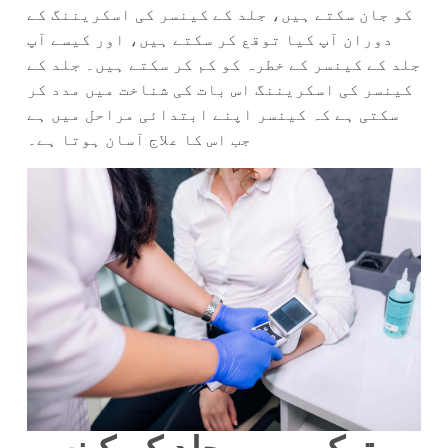
کو جان سکتے ہیں، جلد کے کینسر کی اسکریننگ کے
دوران آپ کیا توقع کر سکتے ہیں، اور کیسے آپ
جلد کے کینسر کے خطرہ کو کم کر سکتے ہیں۔ جلد کے
کینسر کی اسکریننگ اس بات کی شناخت میں مدد کر
سکتی ہے کہ کینسر اپنے ابتدائی مراحل میں ہے
جب اس کا علاج آسان ہوتا ہے۔