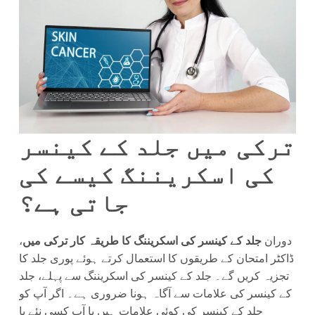
ترکی میں جلد کے کینسر
کی اسکریننگ کیسے کی
جاتی ہے؟
دوران
جلد کے کینسر کی اسکریننگ کا طریقہ کار ترکی میں
،
ڈاکٹر امتحان کے طریقوں کا استعمال کرتے ہوئے پوری جلد کا
تجزیہ کریں گے۔ جلد کے کینسر کی اسکریننگ سے پہلے، جلد
کے کینسر کی علامات سے آگاہ ہونا ضروری ہے۔ اگر آپ کو
جلد کے کینسر کی کوئی علامات ہیں یا آپ کسی نئے یا