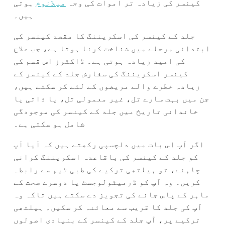
کینسر کی زیادہ تر اموات کی وجہ
میلانوم
ہوتی
ہیں۔
جلد کے کینسر کی اسکریننگ کا مقصد کینسر کی
ابتدائی مرحلے میں شناخت کرنا ہوتا ہے، جب علاج
کی امید زیادہ ہوتی ہے۔ ڈاکٹرز اس قسم کی
کینسر اسکریننگ کی سفارش جلد کے کینسر کے
زیادہ خطرے والے مریضوں کے لئے کر سکتے ہیں،
جن میں بہت سارے تل، غیر معمولی تل، یا ذاتی یا
خاندانی تاریخ میں جلد کے کینسر کی موجودگی
شامل ہو سکتی ہے۔
اگر آپ اس بات میں دلچسپی رکھتے ہیں کہ آیا آپ
کو جلد کے کینسر کی باقاعدہ اسکریننگ کرانی
چاہئے، تو ہیلتھی ترکیے کی طبی ٹیم سے رابطہ
کریں۔ وہ آپ کو ڈرمیٹولوجسٹ یا دوسرے صحت کے
ماہر کے پاس جانے کی تجویز دے سکتے ہیں تاکہ وہ
آپ کی جلد کا قریب سے معائنہ کر سکیں۔ ہیلتھی
ترکیے پر، آپ جلد کے کینسر کے بنیادی اصولوں