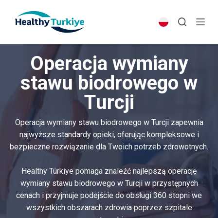
S
k
i
p
Operacja wymiany
t
o
stawu biodrowego w
c
Turcji
o
n
t
Operacja wymiany stawu biodrowego w Turcji zapewnia
e
najwyższe standardy opieki, oferując kompleksowe i
n
bezpieczne rozwiązanie dla Twoich potrzeb zdrowotnych.
t
Healthy Türkiye pomaga znaleźć najlepszą operację
wymiany stawu biodrowego w Turcji w przystępnych
cenach i przyjmuje podejście do obsługi 360 stopni we
wszystkich obszarach zdrowia poprzez szpitale