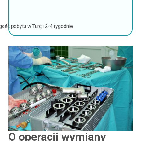
gość pobytu w Turcji
2-4 tygodnie
O operacji wymiany