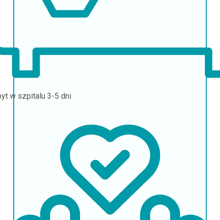
yt w szpitalu
3-5 dni