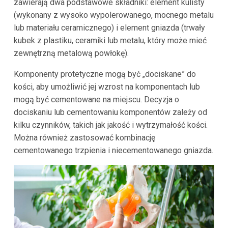
zawierają dwa podstawowe składniki: element kulisty
(wykonany z wysoko wypolerowanego, mocnego metalu
lub materiału ceramicznego) i element gniazda (trwały
kubek z plastiku, ceramiki lub metalu, który może mieć
zewnętrzną metalową powłokę).
Komponenty protetyczne mogą być „dociskane” do
kości, aby umożliwić jej wzrost na komponentach lub
mogą być cementowane na miejscu. Decyzja o
dociskaniu lub cementowaniu komponentów zależy od
kilku czynników, takich jak jakość i wytrzymałość kości.
Można również zastosować kombinację
cementowanego trzpienia i niecementowanego gniazda.