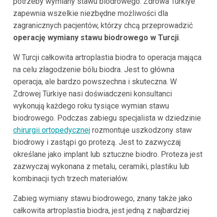
potrzeby wymiany stawu biodrowego. Zdrowa Türkiye
zapewnia wszelkie niezbędne możliwości dla
zagranicznych pacjentów, którzy chcą przeprowadzić
operację wymiany stawu biodrowego w Turcji
.
W Turcji całkowita artroplastia biodra to operacja mająca
na celu złagodzenie bólu biodra. Jest to główna
operacja, ale bardzo powszechna i skuteczna. W
Zdrowej Türkiye nasi doświadczeni konsultanci
wykonują każdego roku tysiące wymian stawu
biodrowego. Podczas zabiegu specjalista w dziedzinie
chirurgii ortopedycznej
rozmontuje uszkodzony staw
biodrowy i zastąpi go protezą. Jest to zazwyczaj
określane jako implant lub sztuczne biodro. Proteza jest
zazwyczaj wykonana z metalu, ceramiki, plastiku lub
kombinacji tych trzech materiałów.
Zabieg wymiany stawu biodrowego, znany także jako
całkowita artroplastia biodra, jest jedną z najbardziej