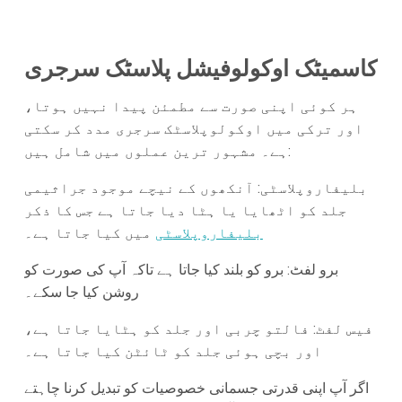
کاسمیٹک اوکولوفیشل پلاسٹک سرجری
ہر کوئی اپنی صورت سے مطمئن پیدا نہیں ہوتا،
اور ترکی میں اوکولوپلاسٹک سرجری مدد کر سکتی
ہے۔ مشہور ترین عملوں میں شامل ہیں:
بلیفاروپلاسٹی: آنکھوں کے نیچے موجود جراثیمی
جلد کو اٹھایا یا ہٹا دیا جاتا ہے جس کا ذکر
بلیفاروپلاسٹی
میں کیا جاتا ہے۔
برو لفٹ: برو کو بلند کیا جاتا ہے تاکہ آپ کی صورت کو
روشن کیا جا سکے۔
فیس لفٹ: فالتو چربی اور جلد کو ہٹایا جاتا ہے،
اور بچی ہوئی جلد کو ٹائٹن کیا جاتا ہے۔
اگر آپ اپنی قدرتی جسمانی خصوصیات کو تبدیل کرنا چاہتے