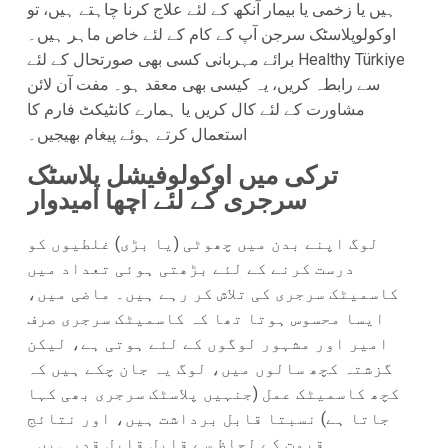
ہیں یا زخمی یا بیمار آنکھ کے لئے علاج کرنا چاہتے ہیں، تو
اوکولوپلاسٹک سرجن آپ کے کام کے لئے خاص ماہر ہیں۔
برائے مہربانی کسی بھی صورتحال کے لئے Healthy Türkiye
سے رابطہ کریں، یہ کیسی بھی معقد ہو۔ مفت آن لائن
مشاورت کے لئے کال کریں یا ہمارے کانٹیکٹ فارم کا
استعمال کرتے ہوئے پیغام بھیجیں۔
ترکی میں اوکولوفیشل پلاسٹک
سرجری کے لئے اچھا امیدوار
لوگ اپنے بدن میں چھوٹی (یا بڑی) غلطیوں کو
درست کرنے کے لئے بڑھتی ہوئی تعداد میں
کاسمیٹک سرجری کی تلاش کر رہے ہیں۔ ماضی میں،
ایسا محسوس ہوتا تھا کہ کاسمیٹک سرجری صرف
امیر اور مشہور لوگوں کے لئے ہوتی ہے، لیکن
گزشتہ کچھ سالوں میں، لوگ یہ جان چکے ہیں کہ
کچھ کاسمیٹک عمل (جنہیں پلاسٹک سرجری بھی کہا
جاتا ہے) نسبتا قابل برداشت ہیں، اور نتائج
قیمت کے لحاظ سے قابل قابل قدر ہیں۔