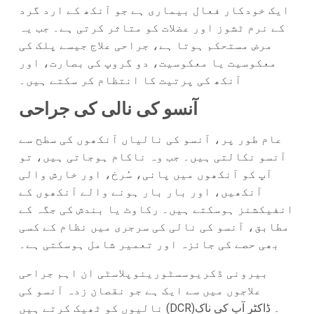
ایک خودکار فعال بیماری ہے جو آنکھ کے ارد گرد
کے نرم ٹشوز اور عضلات کو متاثر کرتی ہے۔ جب یہ
مرض مستحکم ہوتا ہے، جراحی علاج جیسے پلک کی
معکوسیت یا معکوسیت، دو گروپ کی بصارت، اور
آنکھ کی پرتیت کا انتظام کر سکتے ہیں۔
آنسو کی نالی کی جراحی
عام طور پر، آنسو کی نالیاں آنکھوں کی سطح سے
آنسو نکالتی ہیں۔ جب وہ ناکام ہوجاتی ہیں، تو
آپ کو آنکھوں میں پانی، سُرخ، اور خارش والی
آنکھیں، اور بار بار ہونے والے آنکھوں کے
انفیکشنز ہوسکتے ہیں۔ رکاوٹ یا بندش کی جگہ کے
مطابق، آنسو کی نالی کی سرجری میں نظام کے کسی
بھی حصے کی جائزہ اور تعمیر شامل ہوسکتی ہے۔
بیرونی ڈکریوسسٹورینوپلاسٹی ان اہم جراحی
علاجوں میں سے ایک ہے جو نقصان زدہ آنسو کی
نالیوں کو ٹھیک کرتے ہیں (DCR)۔ ڈاکٹر آپ کی ناک