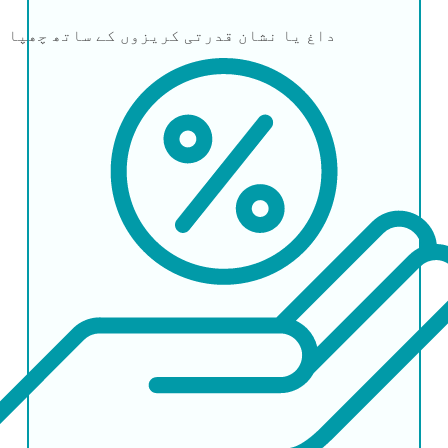
داغ یا نشان
قدرتی کریزوں کے ساتھ چھپا ہ