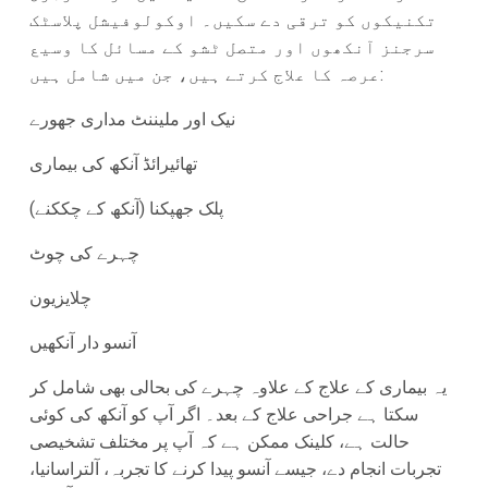
تکنیکوں کو ترقی دے سکیں۔ اوکولوفیشل پلاسٹک
سرجنز آنکھوں اور متصل ٹشو کے مسائل کا وسیع
عرصہ کا علاج کرتے ہیں، جن میں شامل ہیں:
نیک اور ملیننٹ مداری جھورے
تھائیرائڈ آنکھ کی بیماری
پلک جھپکنا (آنکھ کے چککنے)
چہرے کی چوٹ
چلایزیون
آنسو دار آنکھیں
یہ بیماری کے علاج کے علاوہ چہرے کی بحالی بھی شامل کر
سکتا ہے جراحی علاج کے بعد۔ اگر آپ کو آنکھ کی کوئی
حالت ہے، کلینک ممکن ہے کہ آپ پر مختلف تشخیصی
تجربات انجام دے، جیسے آنسو پیدا کرنے کا تجربہ، آلتراسانیا،