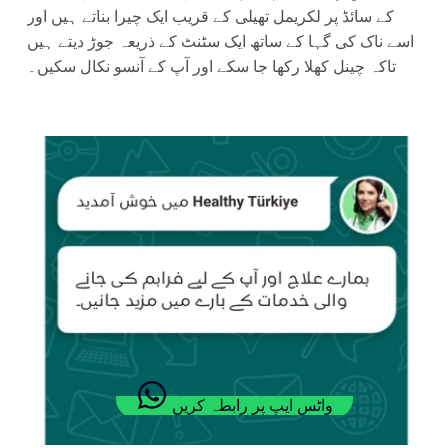
کے سائڈ پر لکریمل تھیلی کے قریب ایک چیرا بناتے ہیں اور
اسے ناک کی گہا کے ساتھ ایک سٹنٹ کے ذریعہ جوڑ دیتے ہیں
تاکہ چینل کھلا رکھا جا سکے اور آپ کے آنسو نکال سکیں۔
واٹس ایپ پر رابطہ کریں