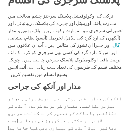
پلاسٹک سرجری کی اقسام
ترکی کے اوکولوفیشل پلاسٹک سرجنز چشم معالجے میں
مہارت یافتہ اوریبیٹل اور چہرے کی پلاسٹک، زیبائیاتی، اور
تعمیراتی سرجری میں مہارت رکھتے ہیں۔ پلک، بھنویں، مدار
(آنکھوں کے ارد گرد کی ہڈی)، لجریمل (آنسو) نظام، پیشانی،
گال
, اور چہرا ان ٹشوز کی مثالیں ہیں۔ آپ ان علاقوں میں
اور اس کے ارد گرد کی کسی بھی سرجری کو کرنے کے لئے
تربیت یافتہ اوکلومیٹریک پلاسٹک سرجن چاہتے ہیں۔ چونکہ
مختلف قسم کے طریقوں کی تعداد بہت زیادہ ہے، آئیے انہیں
وسیع اقسام میں تقسیم کریں۔
مدار اور آنکھ کی جراحی
آنکھ کی مدار زخمی ہوتی ہے یا مریض ہوتی ہے، تو
لیژنز نکالنے، نقصان کی مرمت کرنے، آنکھ کو
نکالنے، یا ساکٹ کو تعمیر کرنے کے لئے سرجری
لازمی ہو سکتی ہے۔ گریوز کی بیماری (جسے
تھائیرائیڈ آنکھ کی بیماری بھی کہا جاتا ہے)