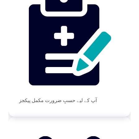
آپ کے لیے حسبِ ضرورت مکمل پیکجز