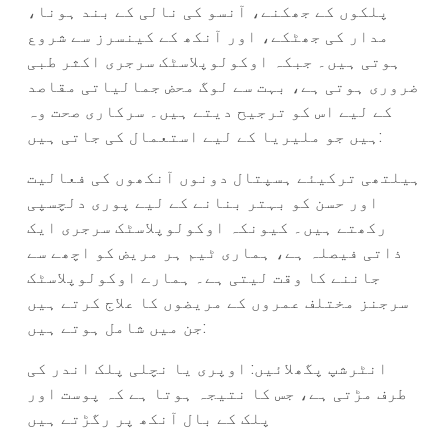
پلکوں کے جھکنے، آنسو کی نالی کے بند ہونا،
مدار کی جھٹکے، اور آنکھ کے کینسرز سے شروع
ہوتی ہیں۔ جبکہ اوکولوپلاسٹک سرجری اکثر طبی
ضروری ہوتی ہے، بہت سے لوگ محض جمالیاتی مقاصد
کے لیے اس کو ترجیح دیتے ہیں۔ سرکاری صحت وہ
ہیں جو ملیریا کے لیے استعمال کی جاتی ہیں:
ہیلتھی ترکیئے ہسپتال دونوں آنکھوں کی فعالیت
اور حسن کو بہتر بنانے کے لیے پوری دلچسپی
رکھتے ہیں۔ کیونکہ اوکولوپلاسٹک سرجری ایک
ذاتی فیصلہ ہے، ہماری ٹیم ہر مریض کو اچھے سے
جاننے کا وقت لیتی ہے۔ ہمارے اوکولوپلاسٹک
سرجنز مختلف عمروں کے مریضوں کا علاج کرتے ہیں
جن میں شامل ہوتے ہیں:
انٹرشپ پگھلائیں: اوپری یا نچلی پلک اندر کی
طرف مڑتی ہے، جس کا نتیجہ ہوتا ہے کہ پوست اور
پلک کے بال آنکھ پر رگڑتے ہیں