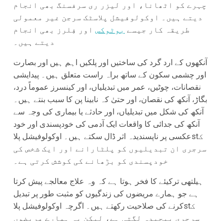
چہرے کو اٹھانا، اور لیزر ری سرفسنگ بھی انجام
دیتے ہیں۔ اوکولوفیشل پلاسٹک سرجن غیر معمولی
طریقہ کار جیسے
بوٹوکس
اور فِلرز بھی انجام
دیتے ہیں۔
آنکھوں کے ارد گرد کی ساختیں اور پلکیں اہم ہیں اور بصارت
اور چشمی سکون کے ساتھ براہ راست متعلق ہیں۔ پیدایشی
نقصانات، چوٹیں، عمر میں تبدیلیاں، اور کینسرز عموماً درد،
بگاڑ، آنکھ کی نقصان، اور حتیٰ کہ نابینا پن کا سبب بنتے ہیں۔
آنکھ کی شکل میں تبدیلیاں، اور حادثے یا بیماری کی وجہ سے
آنکھ کی جدائی کا واقعات ایک آدمی کی خودپسندی اور خود
عکسی پر ناپسندیدہ اثر ڈال سکتے ہیں۔ اوکولوفیشل پلاstک
سرجری ان تبدیلیوں کو پلٹارانے اور ایک شخص کی
خودپسندی کو بڑھانے کی کوشش کرتی ہے۔
ہیلتھی ترکیئے کا فخر ہوتا ہے کہ وہ علاج معالجے پیش کرتا
ہے جو ہمارے مریضوں کی زندگیوں کو مثبت طور پر تبدیل
کرنے کی صلاحیت رکھتے ہیں۔ اگرچہ اوکولوفیشل پلاstک
سرجری پیچیدہ لگتی ہے، لیکن یہ ہمارے مریضوں