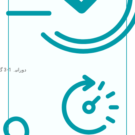
دورانیہ
1-3 گھنٹے