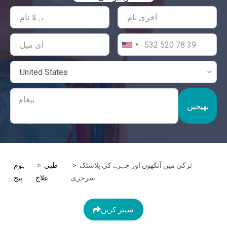
بھیجیں
ترکی میں آنکھوں اور چہرے کی پلاسٹک
طبی
ہوم
سرجری
علاج
پیج
شیئر کریں