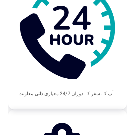
آپ کے سفر کے دوران 24/7 معیاری ذاتی معاونت