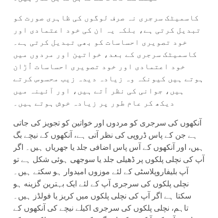
کاسمیٹک سرجری نہ صرف لوگوں کی ظاہری صورت کو
تبدیل کرتی ہے، بلکہ یہ ان کی خود اعتمادی اور
خود تصویری احساسات کو بھی تبدیل کرتی ہے۔
کاسمیٹک سرجری کے بعد، خواتین اور مردوں میں
خود اعتمادی اور خود تصویری احساسات اُڑان
ہوتے ہیں کیونکہ وہ زیادہ دیدہ زیب محسوس کرتے
ہیں، جوانی کی نظر آتے ہیں، اور آئینہ میں
دیکھ کر عام طور پر زیادہ خوش ہوتے ہیں۔
آنکھوں کی سرجری کو مردوں اور خواتین کو تجویز کی جاتی
ہے جن کے پاس ڈروپی کی نظر آتی ہے، آنکھوں کے نیچے بگ
ہیں، اور آنکھوں کے آس پاس اضافی جلد یا جھریاں ہیں۔ اگر
آپ کی نچلی پلکوں پر ڈھیلی جلد یا سوجھی ہوئی شکل ہے تو
آپ بلیفاروپلاسٹی کے لئے موزوں امیدوار ہو سکتے ہیں۔
نچلی پلکوں کی سرجری آپ کے لئے ایک بہترین گزینه ہو
سکتا ہے اگر آپ کی نچلی پلکوں میں کریز یا فولڈز ہیں۔
تاہم، نچلی پلکوں کی سرجری اکیلے نیچے کی آنکھوں کے