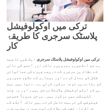
ترکی میں اوکولوفیشل
پلاسٹک سرجری کا طریقۂ
کار
ترکی میں اوکولوفیشل پلاسٹک سرجری
ایک طبی خاصیت
ہے جو آنکھوں، بھرویں، ناک، اور آنسو کی نالی
کے نظام پر سرجری کے ذریعے چہرے کی جمالیاتی
شکل کو بحال کرنے اور بیماری کے علاج، جھوروں
کو ہٹانے پر توجہ مرکوز کرتی ہے۔ دنیا میں بہت
ہی کم اوکولوفیشل پلاسٹک سرجن ہیں، اور وہ چند
کلینکس میں مرکوز ہیں۔ سرجن عموماً خصوصی
فیلوشپ کی تربیت حاصل کرتے ہیں تاکہ آنکھ کے
خراک دار ٹشو کے علاج کے لیے عین درست سرجری