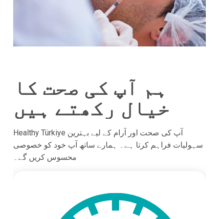
ہم آپ کی صحت کا
خیال رکھتے ہیں
Healthy Türkiye آپ کی صحت اور آرام کے لیے بہترین
سہولیات فراہم کرتا ہے۔ ہمارے ساتھ آپ خود کو خصوصی
محسوس کریں گے۔