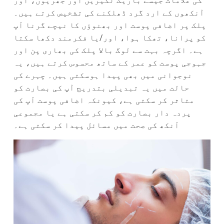
کی علامات جیسے باریک لکیریں اور جھریوں، اور
آنکھوں کے ارد گرد ڈھلکنے کی تشخیص کرتے ہیں۔
پلک پر اضافی پوست اور بھنوؤں کا نیچے گرنا آپ
کو پرانا، تھکا ہوا، اور/یا فکرمند دکھا سکتا
ہے۔ اگرچہ بہت سے لوگ بالا پلک کی بھاری پن اور
جہوجی پوست کو عمر کے ساتھ محسوس کرتے ہیں، یہ
نوجوانی میں بھی پیدا ہوسکتی ہیں۔ چہرے کی
حالت میں یہ تبدیلی بتدریج آپ کی بصارت کو
متاثر کر سکتی ہے، کیونکہ اضافی پوست آپ کی
پردہ دار بصارت کو کم کر سکتی ہے یا مجموعی
آنکھ کی صحت میں مسائل پیدا کر سکتی ہے۔