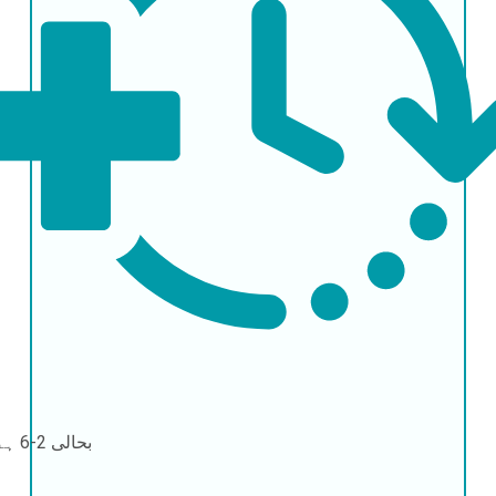
بحالی
2-6 ہفتے