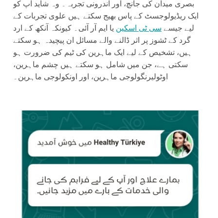
بصری میدان کی جانچ، اور اندرونی تجربہ۔ وہ شاید آپ کو
ایک ریڈیولوجسٹ کے پاس بھیج سکتے ہیں علوی تجربات کے
لیے جیسے
سی ٹی اسکین
یا ایم آر آئی۔ کیونکہ آنکھ کے ارد
گرد کے ٹشوز پر اثر ڈالنے والے مسائل ان پیچیدہ ہو سکتے
ہیں، تشخیص کے لیے ایک ماہرین کی ٹیم کی ضرورت ہو
سکتی ہے، جن میں شامل ہو سکتے ہیں چشم ماہرین،
اوٹولیرنگولوجی ماہرین، اور اونکولوجی ماہرین۔