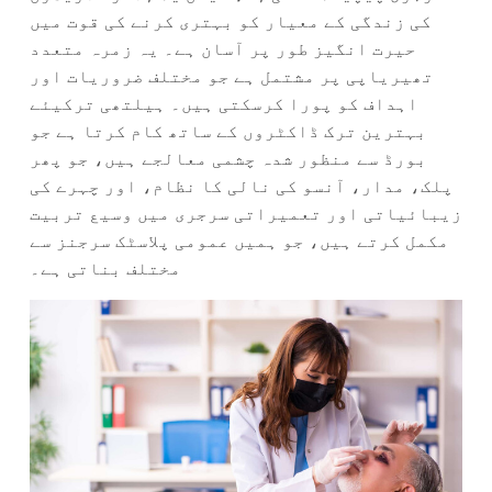
کی زندگی کے معیار کو بہتری کرنے کی قوت میں
حیرت انگیز طور پر آسان ہے۔ یہ زمرہ متعدد
تھیریاپی پر مشتمل ہے جو مختلف ضروریات اور
اہداف کو پورا کرسکتی ہیں۔ ہیلتھی ترکیئے
بہترین ترک ڈاکٹروں کے ساتھ کام کرتا ہے جو
بورڈ سے منظور شدہ چشمی معالجے ہیں، جو پھر
پلک، مدار، آنسو کی نالی کا نظام، اور چہرے کی
زیبائیاتی اور تعمیراتی سرجری میں وسیع تربیت
مکمل کرتے ہیں، جو ہمیں عمومی پلاسٹک سرجنز سے
مختلف بناتی ہے۔