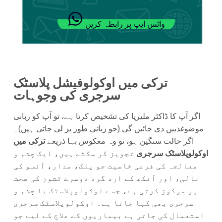
واٹس ایپ پر رابطہ کریں
ترکی میں اوکولوفیشل پلاسٹک
سرجری کی وجوہات
اگر آپ کا ڈاکٹر ملیریا کی تشخیص کرتا ہے، تو آپ کو زبانی
موضوغذبیں دی جائیں گی (جو زبانی طور پر لی جاتی ہیں)۔
اگر حالت سنگین ہو، تو وہ معکوس بہا ذریعے
ترکی میں
اوکولوپلاسٹک سرجری
تجویز کر سکتے ہیں، ایک چشم و
معالجہ کی فرعی خاصیت جو پلک، مدار، آنسو کی
نالی، اور آنکھ کے ارد گرد دوسرے ٹشوز کی صحت
پر مرکوز کرتی ہے، جسے اوکولوپلاسٹک یا چشم و
سرجری بھی کہا جاتا ہے۔ اوکولوپلاسٹک سرجری
استعمال کی جاتی ہے بیماریوں کے علاج کے لیے جو