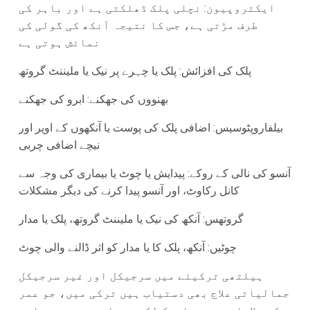
ایکتروپیون: نچلی پلک ڈھلکتی ہے اور باہر کی
طرف مڑتی ہے، جس کا نتیجہ آنکھ کی گولی کی
نمائش ہوتی ہے
پلک کی افزائش: پلک یا چہرے پر نیک یا ملیننٹ گروتھ
بھنووں کی جھکنے: ابرو کی جھکنے
بیلفاروپٹوسیس: اضافی پلک کی پوست یا آنکھوں کے اوپر اور
نیچے اضافی چربی
آنسو کی نالی کے روکے: پیدایش یا چوٹ یا بیماری کی وجہ سے
کانل رکاوٹ، اور آنسو پیدا کرنے کی دیگر مشکلات
گروتھس: آنکھ کی نیک یا ملیننٹ گروتھ، پلک یا مدار
چوٹیں: آنکھ، پلک کا یا مدار کو اثر ڈالنے والی چوٹ
ہیلتھی ترکیئے میں سرجیکل اور غیر سرجیکل
جمالیاتی علاج بھی دستیاب ہیں ترکی میں، جو عمر