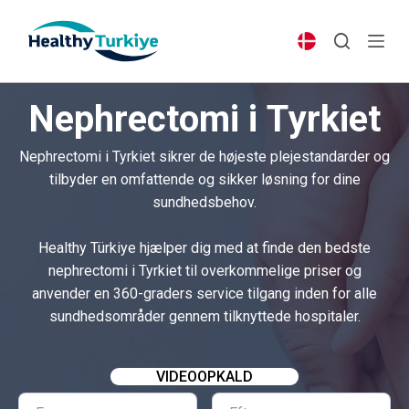
S
k
i
p
Nephrectomi i Tyrkiet
t
o
Nephrectomi i Tyrkiet sikrer de højeste plejestandarder og
c
tilbyder en omfattende og sikker løsning for dine
o
sundhedsbehov.
n
t
Healthy Türkiye hjælper dig med at finde den bedste
e
nephrectomi i Tyrkiet til overkommelige priser og
n
anvender en 360-graders service tilgang inden for alle
t
sundhedsområder gennem tilknyttede hospitaler.
VIDEOOPKALD