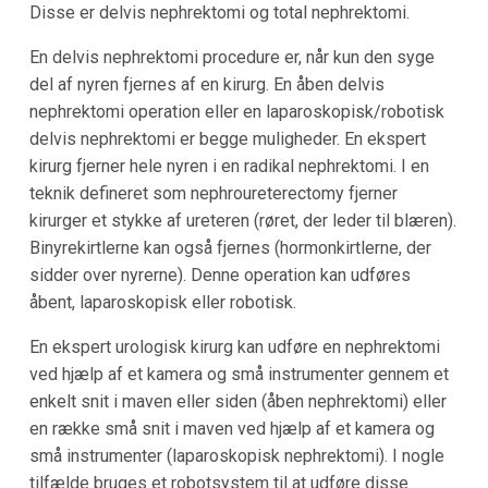
Disse er delvis nephrektomi og total nephrektomi.
En delvis nephrektomi procedure er, når kun den syge
del af nyren fjernes af en kirurg. En åben delvis
nephrektomi operation eller en laparoskopisk/robotisk
delvis nephrektomi er begge muligheder. En ekspert
kirurg fjerner hele nyren i en radikal nephrektomi. I en
teknik defineret som nephroureterectomy fjerner
kirurger et stykke af ureteren (røret, der leder til blæren).
Binyrekirtlerne kan også fjernes (hormonkirtlerne, der
sidder over nyrerne). Denne operation kan udføres
åbent, laparoskopisk eller robotisk.
En ekspert urologisk kirurg kan udføre en nephrektomi
ved hjælp af et kamera og små instrumenter gennem et
enkelt snit i maven eller siden (åben nephrektomi) eller
en række små snit i maven ved hjælp af et kamera og
små instrumenter (laparoskopisk nephrektomi). I nogle
tilfælde bruges et robotsystem til at udføre disse