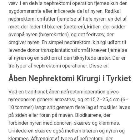
væv. I en delvis nephrektomi operation fjernes kun den
sygdomsramte eller inficerede del af nyren. Radikal
nephrektomi omfatter fjernelse af hele nyren, en del af
røret, der leder til blæren (ureteren), kirtlen, der sidder
ovenpå nyren (binyrekirtlen), og det fedtvæv, der
omgiver nyren. En simpel nephrektomi kirurgi udført til
levende donor transplantationsformål kræver fjernelse
af nyren og en sektion af den tilknyttede ureter. Der er
tre typer af nephrektomi operationer. Disse er:
Åben Nephrektomi Kirurgi i Tyrkiet
Ved en traditionel, åben nefrectomioperation gives
nyredonoren generel anæstesi, og et 15,2–25,4 cm (6–
10 tommer) langt snit gennem flere lag af muskler laves
på siden eller foran på maven. Blodkarrene, der
forbinder nyren med donoren, skæres og klemmes.
Urinlederen skæres også mellem blæren og nyren og
klemmes. Afhængigt af typen af nefrectomi, der