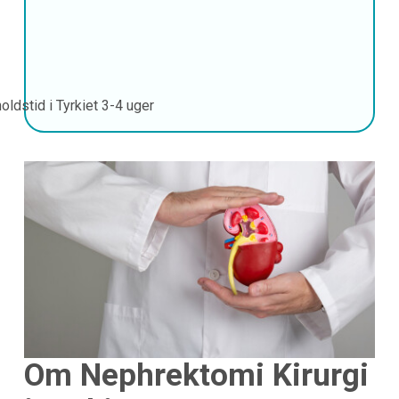
oldstid i Tyrkiet
3-4 uger
Om Nephrektomi Kirurgi