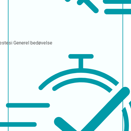
æstesi
Generel bedøvelse