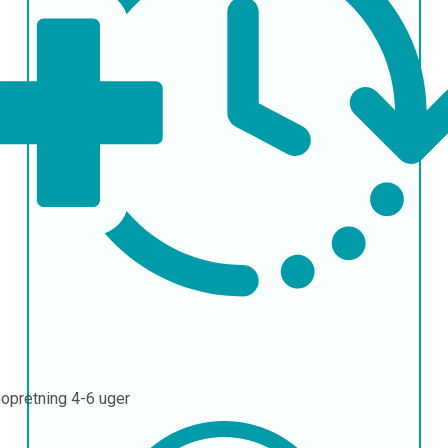
opretning
4-6 uger