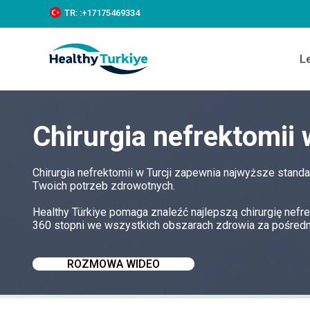
S
TR:
:+‪17175469334‬
k
i
p
L
t
o
c
o
n
Chirurgia nefrektomii 
t
e
n
t
Chirurgia nefrektomii w Turcji zapewnia najwyższe stand
Twoich potrzeb zdrowotnych.
Healthy Türkiye pomaga znaleźć najlepszą chirurgię nefr
360 stopni we wszystkich obszarach zdrowia za pośredni
ROZMOWA WIDEO