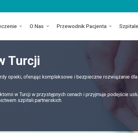
eczenie
O Nas
Przewodnik Pacjenta
Szpital
w Turcji
ardy opieki, oferując kompleksowe i bezpieczne rozwiązanie dla
ektomii w Turcji w przystępnych cenach i przyjmuje podejście us
ctwem szpitali partnerskich.