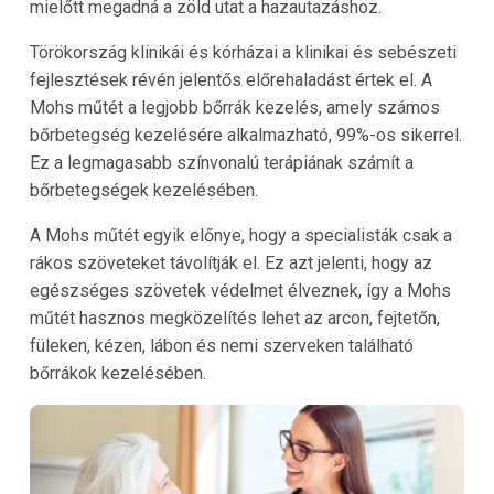
mielőtt megadná a zöld utat a hazautazáshoz.
Törökország klinikái és kórházai a klinikai és sebészeti
fejlesztések révén jelentős előrehaladást értek el. A
Mohs műtét a legjobb bőrrák kezelés, amely számos
bőrbetegség kezelésére alkalmazható, 99%-os sikerrel.
Ez a legmagasabb színvonalú terápiának számít a
bőrbetegségek kezelésében.
A Mohs műtét egyik előnye, hogy a specialisták csak a
rákos szöveteket távolítják el. Ez azt jelenti, hogy az
egészséges szövetek védelmet élveznek, így a Mohs
műtét hasznos megközelítés lehet az arcon, fejtetőn,
füleken, kézen, lábon és nemi szerveken található
bőrrákok kezelésében.