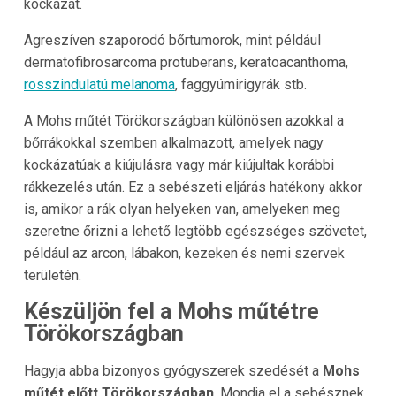
kockázat.
Agreszíven szaporodó bőrtumorok, mint például
dermatofibrosarcoma protuberans, keratoacanthoma,
rosszindulatú melanoma
, faggyúmirigyrák stb.
A Mohs műtét Törökországban különösen azokkal a
bőrrákokkal szemben alkalmazott, amelyek nagy
kockázatúak a kiújulásra vagy már kiújultak korábbi
rákkezelés után. Ez a sebészeti eljárás hatékony akkor
is, amikor a rák olyan helyeken van, amelyeken meg
szeretne őrizni a lehető legtöbb egészséges szövetet,
például az arcon, lábakon, kezeken és nemi szervek
területén.
Készüljön fel a Mohs műtétre
Törökországban
Hagyja abba bizonyos gyógyszerek szedését a
Mohs
műtét előtt Törökországban
. Mondja el a sebésznek,