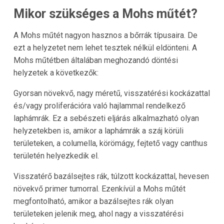
Mikor szükséges a Mohs műtét?
A Mohs műtét nagyon hasznos a bőrrák típusaira. De
ezt a helyzetet nem lehet tesztek nélkül eldönteni. A
Mohs műtétben általában meghozandó döntési
helyzetek a következők:
Gyorsan növekvő, nagy méretű, visszatérési kockázattal
és/vagy proliferációra való hajlammal rendelkező
laphámrák. Ez a sebészeti eljárás alkalmazható olyan
helyzetekben is, amikor a laphámrák a száj körüli
területeken, a columella, körömágy, fejtető vagy canthus
területén helyezkedik el.
Visszatérő bazálsejtes rák, túlzott kockázattal, hevesen
növekvő primer tumorral. Ezenkívül a Mohs műtét
megfontolható, amikor a bazálsejtes rák olyan
területeken jelenik meg, ahol nagy a visszatérési