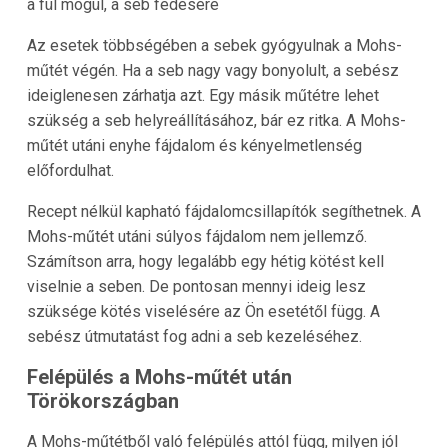
a fül mögül, a seb fedésére
Az esetek többségében a sebek gyógyulnak a Mohs-
műtét végén. Ha a seb nagy vagy bonyolult, a sebész
ideiglenesen zárhatja azt. Egy másik műtétre lehet
szükség a seb helyreállításához, bár ez ritka. A Mohs-
műtét utáni enyhe fájdalom és kényelmetlenség
előfordulhat.
Recept nélkül kapható fájdalomcsillapítók segíthetnek. A
Mohs-műtét utáni súlyos fájdalom nem jellemző.
Számítson arra, hogy legalább egy hétig kötést kell
viselnie a seben. De pontosan mennyi ideig lesz
szüksége kötés viselésére az Ön esetétől függ. A
sebész útmutatást fog adni a seb kezeléséhez.
Felépülés a Mohs-műtét után
Törökországban
A Mohs-műtétből való felépülés attól függ, milyen jól