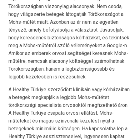
Törökországban viszonylag alacsonyak. Nem csoda,
hogy világszerte betegek látogatják Törökországot a
Mohs-műtét miatt. Azonban az ár nem az egyetlen
tényező, amely befolyásolja a választást. Javasoljuk,
hogy keressenek biztonságos kórházakat, és tekintsék
meg a Mohs-műtétről szóló véleményeket a Google-n.
Amikor az emberek orvosi segítséget keresnek Mohs-
műtétre, nemcsak alacsony költséggel számolhatnak
Törökországban, hanem a legbiztonságosabb és
legjobb kezelésben is részesülnek.
A Healthy Türkiye szerződött klinikáin vagy kórházaiban
a betegek megkapják a legjobb Mohs-műtétet
törökországi specialista orvosoktól megfizethető áron.
A Healthy Türkiye csapata orvosi ellátást, Mohs-
műtéteket és magas színvonalú kezelést nyújt a
betegeknek minimális költségen. Ha kapcsolatba lép a
Healthy Türkiye asszisztenseivel, ingyenesen kaphat