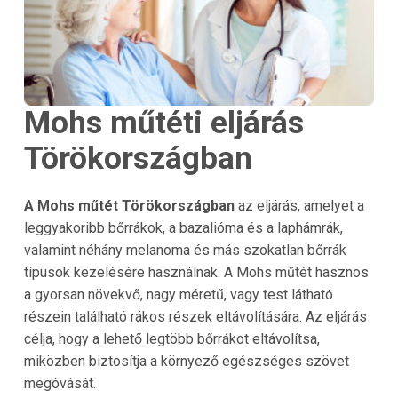
Mohs műtéti eljárás
Törökországban
A Mohs műtét Törökországban
az eljárás, amelyet a
leggyakoribb bőrrákok, a bazalióma és a laphámrák,
valamint néhány melanoma és más szokatlan bőrrák
típusok kezelésére használnak. A Mohs műtét hasznos
a gyorsan növekvő, nagy méretű, vagy test látható
részein található rákos részek eltávolítására. Az eljárás
célja, hogy a lehető legtöbb bőrrákot eltávolítsa,
miközben biztosítja a környező egészséges szövet
megóvását.