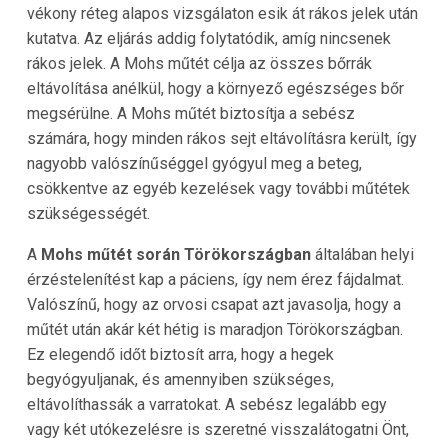
vékony réteg alapos vizsgálaton esik át rákos jelek után
kutatva. Az eljárás addig folytatódik, amíg nincsenek
rákos jelek. A Mohs műtét célja az összes bőrrák
eltávolítása anélkül, hogy a környező egészséges bőr
megsérülne. A Mohs műtét biztosítja a sebész
számára, hogy minden rákos sejt eltávolításra került, így
nagyobb valószínűséggel gyógyul meg a beteg,
csökkentve az egyéb kezelések vagy további műtétek
szükségességét.
A
Mohs műtét során Törökországban
általában helyi
érzéstelenítést kap a páciens, így nem érez fájdalmat.
Valószínű, hogy az orvosi csapat azt javasolja, hogy a
műtét után akár két hétig is maradjon Törökországban.
Ez elegendő időt biztosít arra, hogy a hegek
begyógyuljanak, és amennyiben szükséges,
eltávolíthassák a varratokat. A sebész legalább egy
vagy két utókezelésre is szeretné visszalátogatni Önt,