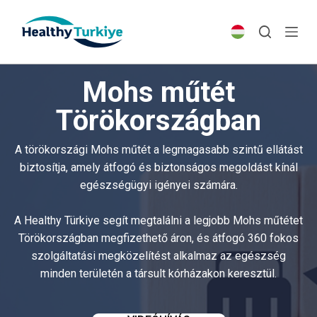
S
k
i
p
Mohs műtét
t
o
Törökországban
c
o
A törökországi Mohs műtét a legmagasabb szintű ellátást
n
biztosítja, amely átfogó és biztonságos megoldást kínál
t
egészségügyi igényei számára.
e
n
A Healthy Türkiye segít megtalálni a legjobb Mohs műtétet
t
Törökországban megfizethető áron, és átfogó 360 fokos
szolgáltatási megközelítést alkalmaz az egészség
minden területén a társult kórházakon keresztül.