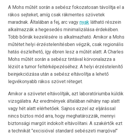
A Mohs műtét során a sebész fokozatosan távolítja el a
rákos sejteket, amíg csak rákmentes szövetek
maradnak. Általában a fej, arc vagy
nyak
látható részein
alkalmazzák a hegesedés minimalizálása érdekében.
Több bőrrák kezelésére is alkalmazható. Amikor a Mohs
műtétet helyi érzéstelenítésben végzik, csak regionális
hatás észlelhető, így ébren lesz a műtét alatt. A Charles
Mohs műtét során a sebész tintával körvonalazza a
léziót a tumor feltérképezéséhez. A helyi érzéstelenítő
beinjekciózása után a sebész eltávolítja a lehető
legvékonyabb rákos szövet réteget.
Amikor a szövetet eltávolítják, azt laboratóriumba küldik
vizsgálatra. Az eredmények általában néhány nap alatt
vagy hét alatt elérhetőek. Sajnos ezzel az eljárással
nincs biztos mód arra, hogy meghatározzák, mennyi
biztonsági margót indokolt eltávolítani. A szakértők ezt
a technikát "excisióval standard sebészeti margóval"