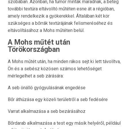
szobában. Azonban, ha tumor minták maradnak, a beteg
további textúra eltávolító műtéten esne át a régióban,
amely rendelkezik a gyökerekkel. Általában két kör
szükséges a bőrrák textúrájának felismeréséhez és
eltávolításához a Mohs műtéten belül.
A Mohs műtét után
Törökországban
A Mohs műtét után, ha minden rákos sejt ki lett távolítva,
Ön és a sebész közösen számos lehetőséget
mérlegelhet a seb zárására:
A seb önálló gyógyulásának engedése
Bőr áthúzása egy közeli területről a seb fedésére
Varrat alkalmazása a seb bezárásához
Bőrdarab alkalmazása a test egy másik helyéről, például