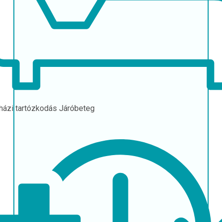
házi tartózkodás
Járóbeteg