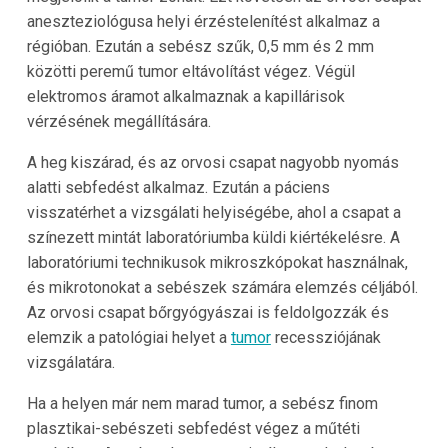
aneszteziológusa helyi érzéstelenítést alkalmaz a
régióban. Ezután a sebész szűk, 0,5 mm és 2 mm
közötti peremű tumor eltávolítást végez. Végül
elektromos áramot alkalmaznak a kapillárisok
vérzésének megállítására.
A heg kiszárad, és az orvosi csapat nagyobb nyomás
alatti sebfedést alkalmaz. Ezután a páciens
visszatérhet a vizsgálati helyiségébe, ahol a csapat a
színezett mintát laboratóriumba küldi kiértékelésre. A
laboratóriumi technikusok mikroszkópokat használnak,
és mikrotonokat a sebészek számára elemzés céljából.
Az orvosi csapat bőrgyógyászai is feldolgozzák és
elemzik a patológiai helyet a
tumor
recessziójának
vizsgálatára.
Ha a helyen már nem marad tumor, a sebész finom
plasztikai-sebészeti sebfedést végez a műtéti