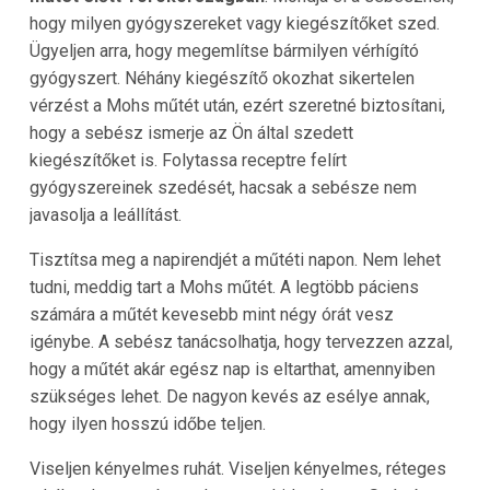
hogy milyen gyógyszereket vagy kiegészítőket szed.
Ügyeljen arra, hogy megemlítse bármilyen vérhígító
gyógyszert. Néhány kiegészítő okozhat sikertelen
vérzést a Mohs műtét után, ezért szeretné biztosítani,
hogy a sebész ismerje az Ön által szedett
kiegészítőket is. Folytassa receptre felírt
gyógyszereinek szedését, hacsak a sebésze nem
javasolja a leállítást.
Tisztítsa meg a napirendjét a műtéti napon. Nem lehet
tudni, meddig tart a Mohs műtét. A legtöbb páciens
számára a műtét kevesebb mint négy órát vesz
igénybe. A sebész tanácsolhatja, hogy tervezzen azzal,
hogy a műtét akár egész nap is eltarthat, amennyiben
szükséges lehet. De nagyon kevés az esélye annak,
hogy ilyen hosszú időbe teljen.
Viseljen kényelmes ruhát. Viseljen kényelmes, réteges