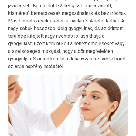
javul a seb. Körülbelül 1-2 hétig tart, míg a varrott,
kisméretű bemetszések megszáradnak és bezáródnak.
Más bemetszések esetén a javulás 3-4 hétig tarthat. A
nagy sebek hosszabb ideig gyógyulnak, és az érintett
területre kifejtett nagy nyomás is lassíthatja a
gyógyulást. Ezért kerülni kell a nehéz emeléseket vagy
a szélsőséges mozgást, hogy a bőr megfelelően
gyógyuljon. Szintén kerülje a dohányzást és védje bőrét
az erős napfény hatásától.