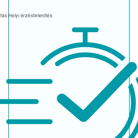
atás
Helyi érzéstelenítés