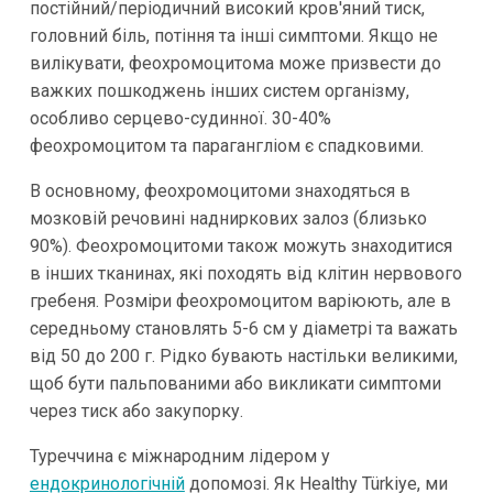
постійний/періодичний високий кров'яний тиск,
головний біль, потіння та інші симптоми. Якщо не
вилікувати, феохромоцитома може призвести до
важких пошкоджень інших систем організму,
особливо серцево-судинної. 30-40%
феохромоцитом та парагангліом є спадковими.
В основному, феохромоцитоми знаходяться в
мозковій речовині надниркових залоз (близько
90%). Феохромоцитоми також можуть знаходитися
в інших тканинах, які походять від клітин нервового
гребеня. Розміри феохромоцитом варіюють, але в
середньому становлять 5-6 см у діаметрі та важать
від 50 до 200 г. Рідко бувають настільки великими,
щоб бути пальпованими або викликати симптоми
через тиск або закупорку.
Туреччина є міжнародним лідером у
ендокринологічній
допомозі. Як Healthy Türkiye, ми