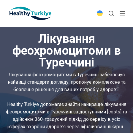
S
k
i
p
Лікування
t
o
феохромоцитоми в
c
Туреччині
o
n
t
Лікування феохромоцитоми в Туреччині забезпечує
e
найвищі стандарти догляду, пропонує комплексне та
n
безпечне рішення для ваших потреб у здоров'ї.
t
Healthy Türkiye допомагає знайти найкраще лікування
феохромоцитоми в Туреччині за доступними [costs] та
здійснює 360-градусний підхід до сервісу в усіх
сферах охорони здоров'я через афілійовані лікарні.