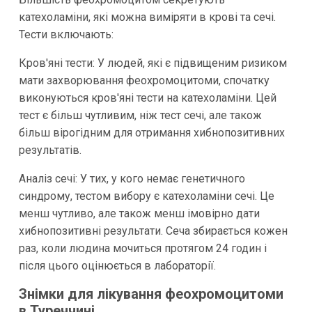
катехоламіни, які можна виміряти в крові та сечі.
Тести включають:
Кров'яні тести: У людей, які є підвищеним ризиком
мати захворювання феохромоцитоми, спочатку
виконуються кров'яні тести на катехоламіни. Цей
тест є більш чутливим, ніж тест сечі, але також
більш вірогідним для отримання хибнопозитивних
результатів.
Аналіз сечі: У тих, у кого немає генетичного
синдрому, тестом вибору є катехоламіни сечі. Це
менш чутливо, але також менш імовірно дати
хибнопозитивні результати. Сеча збирається кожен
раз, коли людина мочиться протягом 24 годин і
після цього оцінюється в лабораторії.
Знімки для лікування феохромоцитоми
в Туреччині