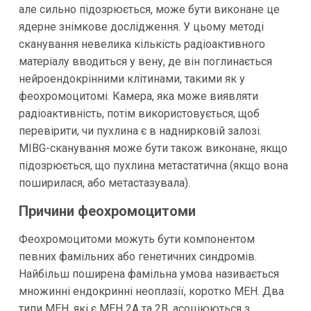
але сильно підозрюється, може бути виконане це
ядерне знімкове дослідження. У цьому методі
сканування невелика кількість радіоактивного
матеріалу вводиться у вену, де він поглинається
нейроендокрінними клітинами, такими як у
феохромоцитомі. Камера, яка може виявляти
радіоактивність, потім використовується, щоб
перевірити, чи пухлина є в наднирковій залозі.
MIBG-сканування може бути також виконане, якщо
підозрюється, що пухлина метастатична (якщо вона
поширилася, або метастазувала).
Причини феохромоцитоми
Феохромоцитоми можуть бути компонентом
певних фамільних або генетичних синдромів.
Найбільш поширена фамільна умова називається
множинні ендокринні неоплазії, коротко МЕН. Два
типи МЕН, які є МЕН 2А та 2В, асоціюються з