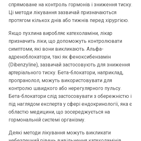
спрямоване на контроль гормонів і зниження тиску.
Ці методи лікування зазвичай призначаються
протягом кількох днів або тижнів перед хірургією.
Якщо пухлина виробляє катехоламіни, лікар
призначить ліки, що допоможуть контролювати
симптоми, які вони викликають. Альфа-
адреноблокатори, такі як феноксибензамін
(Dibenzyline), зазвичай застосовують для зниження
артеріального тиску. Бета-блокатори, наприклад,
пропранолол, можуть використовувати для
контролю швидкого або нерегулярного пульсу.
Бета-блокатори слід застосовувати з обережністю і
під наглядом експерта у сфері ендокринології, яка є
областю медицини, що зосереджується на
гормональній системі організму.
Деякі методи лікування можуть викликати
небезпечний рівень вивільнення катехоламінів,