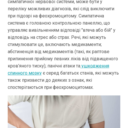
симпатичної нервової системи, може бути у
переліку можливих діагнозів, які слід виключити
при підозрі на феохромоцитому. Симпатична
система є головною контрольною панеллю, що
управляє вивільненням відповіді "втеча або бій" у
відповідь на стрес або страх. Речі, які можуть
стимулювати це, включають медикаменти;
абстиненція від медикаментів (такі, як раптове
припинення прийому певних ліків від підвищеного
кров'яного тиску); панічні атаки та
ушкодження
спинного мозку
є серед багатьох станів, які можуть
також призвести до деяких з ознак, які
спостерігаються при феохромоцитомах.