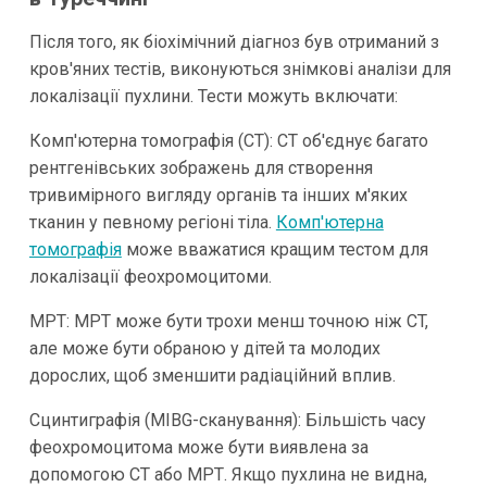
Після того, як біохімічний діагноз був отриманий з
кров'яних тестів, виконуються знімкові аналізи для
локалізації пухлини. Тести можуть включати:
Комп'ютерна томографія (CT): CT об'єднує багато
рентгенівських зображень для створення
тривимірного вигляду органів та інших м'яких
тканин у певному регіоні тіла.
Комп'ютерна
томографія
може вважатися кращим тестом для
локалізації феохромоцитоми.
МРТ: МРТ може бути трохи менш точною ніж CT,
але може бути обраною у дітей та молодих
дорослих, щоб зменшити радіаційний вплив.
Сцинтиграфія (MIBG-сканування): Більшість часу
феохромоцитома може бути виявлена за
допомогою CT або МРТ. Якщо пухлина не видна,