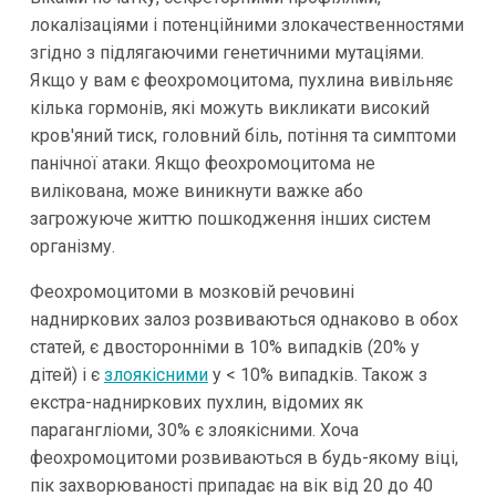
локалізаціями і потенційними злокачественностями
згідно з підлягаючими генетичними мутаціями.
Якщо у вам є феохромоцитома, пухлина вивільняє
кілька гормонів, які можуть викликати високий
кров'яний тиск, головний біль, потіння та симптоми
панічної атаки. Якщо феохромоцитома не
вилікована, може виникнути важке або
загрожуюче життю пошкодження інших систем
організму.
Феохромоцитоми в мозковій речовині
надниркових залоз розвиваються однаково в обох
статей, є двосторонніми в 10% випадків (20% у
дітей) і є
злоякісними
у < 10% випадків. Також з
екстра-надниркових пухлин, відомих як
парагангліоми, 30% є злоякісними. Хоча
феохромоцитоми розвиваються в будь-якому віці,
пік захворюваності припадає на вік від 20 до 40