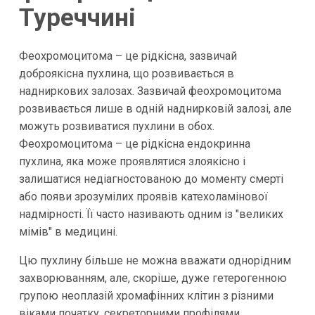
Туреччині
Феохромоцитома – це рідкісна, зазвичай
доброякісна пухлина, що розвивається в
надниркових залозах. Зазвичай феохромоцитома
розвивається лише в одній наднирковій залозі, але
можуть розвиватися пухлини в обох.
Феохромоцитома – це рідкісна ендокринна
пухлина, яка може проявлятися злоякісно і
залишатися недіагностованою до моменту смерті
або появи зрозумілих проявів катехоламінової
надмірності. Її часто називають одним із "великих
мімів" в медицині.
Цю пухлину більше не можна вважати однорідним
захворюванням, але, скоріше, дуже гетерогенною
групою неоплазій хромафінних клітин з різними
віками початку, секреторними профілями,