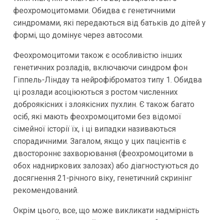
феохромоцитомами. Обидва є генетичними
синдромами, які передаються від батьків до дітей у
формі, що домінує через автосоми.
Феохромоцитоми також є особливістю інших
генетичних розладів, включаючи синдром фон
Гіппель-Ліндау та нейрофіброматоз типу 1. Обидва
ці розлади асоціюються з ростом численних
доброякісних і злоякісних пухлин. Є також багато
осіб, які мають феохромоцитоми без відомої
сімейної історії їх, і ці випадки називаються
спорадичними. Загалом, якщо у цих пацієнтів є
двостороннє захворювання (феохромоцитоми в
обох надниркових залозах) або діагностуються до
досягнення 21-річного віку, генетичний скринінг
рекомендований.
Окрім цього, все, що може викликати надмірність