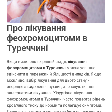
Про лікування
феохромоцитоми в
Туреччині
Якщо виявлено на ранній стадії,
лікування
феохромоцитоми в Туреччині
можна успішно
здійснити в переважній більшості випадків. Якщо
можливо, вибір лікування для цього стану -
операція з видалення пухлин, але існують інші
альтернативи лікування. Хірургічне лікування
феохромоцитоми в Туреччині часто повертає рівень
кров'яного тиску до норми та полегшує симптоми.
Після діагнозу рекомендується бути під наглядом