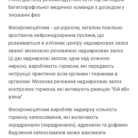
багатопрофільної медичної команди з досвідом у
лікуванні фео.
Феохромоцитома - це рідкісна, загалом повільно
зростаюча нейроендокринна пухлина, що
розвивається в клітинах центру надниркових залоз
званої мозковою речовиною надниркових залоз.
Ці дві надниркові залози, одна над кожною
ниркою, виробляють гормони, які передають
інструкції практично всім органам і тканинам в
організмі. Мозкова речовина надниркових залоз
контролює гормони, які активують реакцію "бій або
втеча".
Феохромоцитома виробляє надмірну кількість
гормону катехоламінів, які включають
норадреналін (норадреналін), адреналін та дофамін.
Виділення катехоламінів може викликати