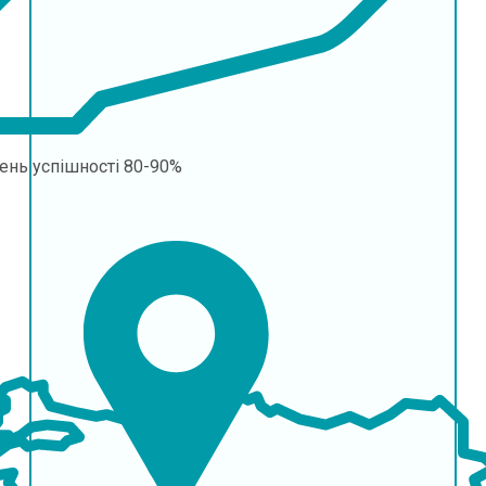
ень успішності
80-90%