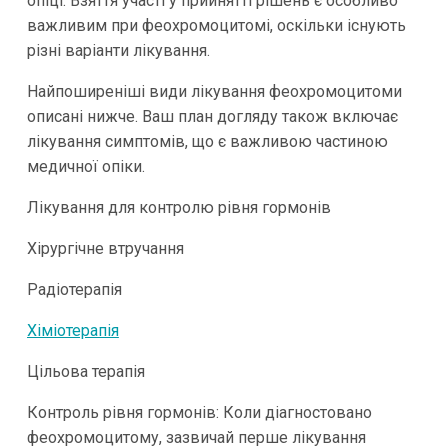
опіці. Взяття участі у прийнятті рішень є особливо
важливим при феохромоцитомі, оскільки існують
різні варіанти лікування.
Найпоширеніші види лікування феохромоцитоми
описані нижче. Ваш план догляду також включає
лікування симптомів, що є важливою частиною
медичної опіки.
Лікування для контролю рівня гормонів
Хірургічне втручання
Радіотерапія
Хіміотерапія
Цільова терапія
Контроль рівня гормонів: Коли діагностовано
феохромоцитому, зазвичай перше лікування