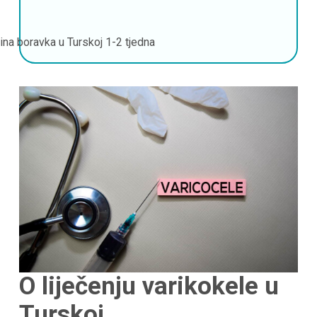
jina boravka u Turskoj
1-2 tjedna
O liječenju varikokele u
Turskoj