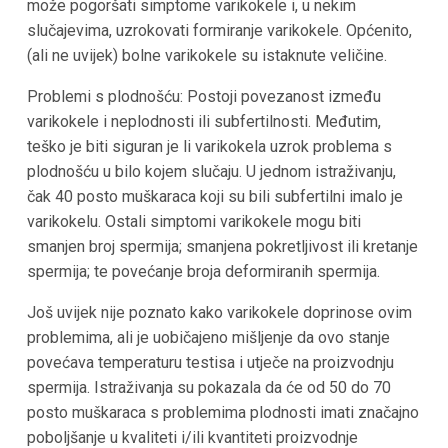
može pogoršati simptome varikokele i, u nekim
slučajevima, uzrokovati formiranje varikokele. Općenito,
(ali ne uvijek) bolne varikokele su istaknute veličine.
Problemi s plodnošću: Postoji povezanost između
varikokele i neplodnosti ili subfertilnosti. Međutim,
teško je biti siguran je li varikokela uzrok problema s
plodnošću u bilo kojem slučaju. U jednom istraživanju,
čak 40 posto muškaraca koji su bili subfertilni imalo je
varikokelu. Ostali simptomi varikokele mogu biti
smanjen broj spermija; smanjena pokretljivost ili kretanje
spermija; te povećanje broja deformiranih spermija.
Još uvijek nije poznato kako varikokele doprinose ovim
problemima, ali je uobičajeno mišljenje da ovo stanje
povećava temperaturu testisa i utječe na proizvodnju
spermija. Istraživanja su pokazala da će od 50 do 70
posto muškaraca s problemima plodnosti imati značajno
poboljšanje u kvaliteti i/ili kvantiteti proizvodnje