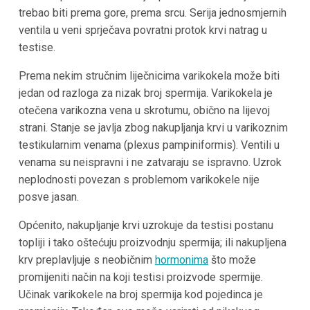
trebao biti prema gore, prema srcu. Serija jednosmjernih
ventila u veni sprječava povratni protok krvi natrag u
testise.
Prema nekim stručnim liječnicima varikokela može biti
jedan od razloga za nizak broj spermija. Varikokela je
otečena varikozna vena u skrotumu, obično na lijevoj
strani. Stanje se javlja zbog nakupljanja krvi u varikoznim
testikularnim venama (plexus pampiniformis). Ventili u
venama su neispravni i ne zatvaraju se ispravno. Uzrok
neplodnosti povezan s problemom varikokele nije
posve jasan.
Općenito, nakupljanje krvi uzrokuje da testisi postanu
topliji i tako oštećuju proizvodnju spermija; ili nakupljena
krv preplavljuje s neobičnim
hormonima
što može
promijeniti način na koji testisi proizvode spermije.
Učinak varikokele na broj spermija kod pojedinca je