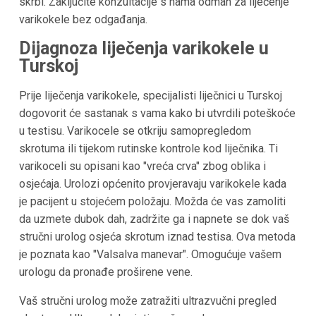
skrbi. Zaključite konzultacije s nama odmah za liječenje
varikokele bez odgađanja.
Dijagnoza liječenja varikokele u
Turskoj
Prije liječenja varikokele, specijalisti liječnici u Turskoj
dogovorit će sastanak s vama kako bi utvrdili poteškoće
u testisu. Varikocele se otkriju samopregledom
skrotuma ili tijekom rutinske kontrole kod liječnika. Ti
varikoceli su opisani kao "vreća crva" zbog oblika i
osjećaja. Urolozi općenito provjeravaju varikokele kada
je pacijent u stojećem položaju. Možda će vas zamoliti
da uzmete dubok dah, zadržite ga i napnete se dok vaš
stručni urolog osjeća skrotum iznad testisa. Ova metoda
je poznata kao "Valsalva manevar". Omogućuje vašem
urologu da pronađe proširene vene.
Vaš stručni urolog može zatražiti ultrazvučni pregled