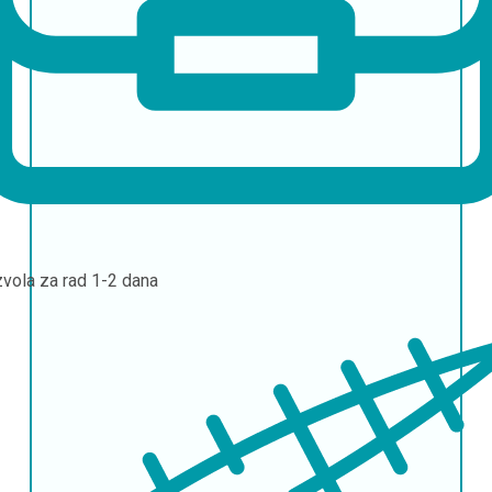
vola za rad
1-2 dana