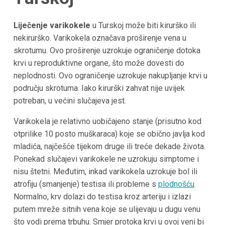
Liječenje varikokele
u Turskoj može biti kirurško ili
nekirurško. Varikokela označava proširenje vena u
skrotumu. Ovo proširenje uzrokuje ograničenje dotoka
krvi u reproduktivne organe, što može dovesti do
neplodnosti. Ovo ograničenje uzrokuje nakupljanje krvi u
području skrotuma. Iako kirurški zahvat nije uvijek
potreban, u većini slučajeva jest.
Varikokela je relativno uobičajeno stanje (prisutno kod
otprilike 10 posto muškaraca) koje se obično javlja kod
mladića, najčešće tijekom druge ili treće dekade života.
Ponekad slučajevi varikokele ne uzrokuju simptome i
nisu štetni. Međutim, inkad varikokela uzrokuje bol ili
atrofiju (smanjenje) testisa ili probleme s
plodnošću
.
Normalno, krv dolazi do testisa kroz arteriju i izlazi
putem mreže sitnih vena koje se ulijevaju u dugu venu
što vodi prema trbuhu. Smjer protoka krvi u ovoj veni bi