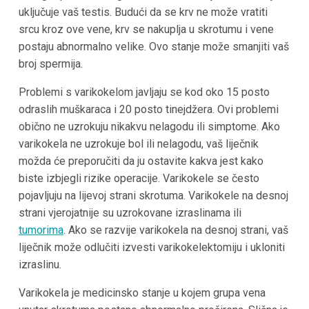
uključuje vaš testis. Budući da se krv ne može vratiti
srcu kroz ove vene, krv se nakuplja u skrotumu i vene
postaju abnormalno velike. Ovo stanje može smanjiti vaš
broj spermija.
Problemi s varikokelom javljaju se kod oko 15 posto
odraslih muškaraca i 20 posto tinejdžera. Ovi problemi
obično ne uzrokuju nikakvu nelagodu ili simptome. Ako
varikokela ne uzrokuje bol ili nelagodu, vaš liječnik
možda će preporučiti da ju ostavite kakva jest kako
biste izbjegli rizike operacije. Varikokele se često
pojavljuju na lijevoj strani skrotuma. Varikokele na desnoj
strani vjerojatnije su uzrokovane izraslinama ili
tumorima
. Ako se razvije varikokela na desnoj strani, vaš
liječnik može odlučiti izvesti varikokelektomiju i ukloniti
izraslinu.
Varikokela je medicinsko stanje u kojem grupa vena