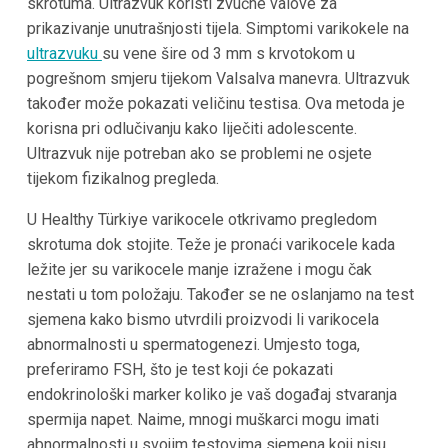
skrotuma. Ultrazvuk koristi zvučne valove za
prikazivanje unutrašnjosti tijela. Simptomi varikokele na
ultrazvuku
su vene šire od 3 mm s krvotokom u
pogrešnom smjeru tijekom Valsalva manevra. Ultrazvuk
također može pokazati veličinu testisa. Ova metoda je
korisna pri odlučivanju kako liječiti adolescente.
Ultrazvuk nije potreban ako se problemi ne osjete
tijekom fizikalnog pregleda.
U Healthy Türkiye varikocele otkrivamo pregledom
skrotuma dok stojite. Teže je pronaći varikocele kada
ležite jer su varikocele manje izražene i mogu čak
nestati u tom položaju. Također se ne oslanjamo na test
sjemena kako bismo utvrdili proizvodi li varikocela
abnormalnosti u spermatogenezi. Umjesto toga,
preferiramo FSH, što je test koji će pokazati
endokrinološki marker koliko je vaš događaj stvaranja
spermija napet. Naime, mnogi muškarci mogu imati
abnormalnosti u svojim testovima sjemena koji nisu