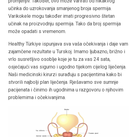
promjenjiv. Također, ovo može varirati od nikakvog
učinka do uzrokovanja smanjenog broja spermija.
Varikokele mogu također imati progresivno štetan
učinak na proizvodnju spermija. Tako da broj spermija
može opadati s vremenom.
Healthy Türkiye ispunjava sva vaša očekivanja i daje vam
zajamčene rezultate u Turskoj. Imamo ljubazno, brižno i
vrlo susretljivo osoblje koje je tu za vas 24 sata,
osjećajući vas sigurno i ugodno tijekom cijelog liječenja.
Naši medicinski kirurzi surađuju s pacijentima kako bi
stvorili najbolji plan liječenja. Rješavamo sve sumnje
pacijenata i činimo ih ugodnima u razgovoru o njihovim
problemima i očekivanjima.