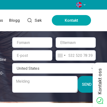
SPRÅK
us
Blogg
Søk
Kontakt
dine
Kontakt oss
60-
SEND