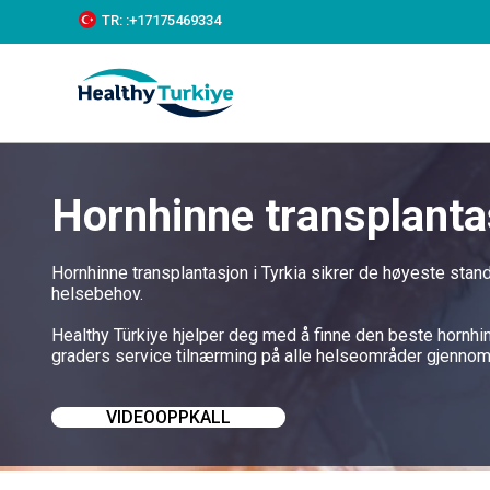
S
TR:
:+‪17175469334‬
k
i
p
t
o
c
o
n
Hornhinne transplantas
t
e
n
t
Hornhinne transplantasjon i Tyrkia sikrer de høyeste stan
helsebehov.
Healthy Türkiye hjelper deg med å finne den beste hornhinn
graders service tilnærming på alle helseområder gjennom
VIDEOOPPKALL