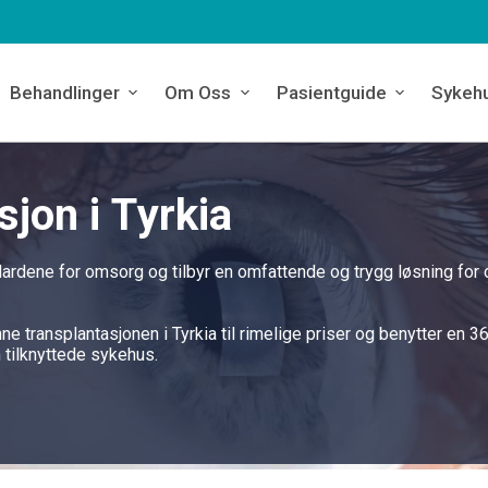
Behandlinger
Om Oss
Pasientguide
Sykeh
jon i Tyrkia
dardene for omsorg og tilbyr en omfattende og trygg løsning for 
e transplantasjonen i Tyrkia til rimelige priser og benytter en 3
 tilknyttede sykehus.