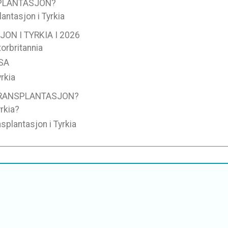
PLANTASJON?
antasjon i Tyrkia
N I TYRKIA I 2026
torbritannia
USA
yrkia
TRANSPLANTASJON?
rkia?
splantasjon i Tyrkia