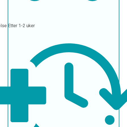
else
Etter 1-2 uker