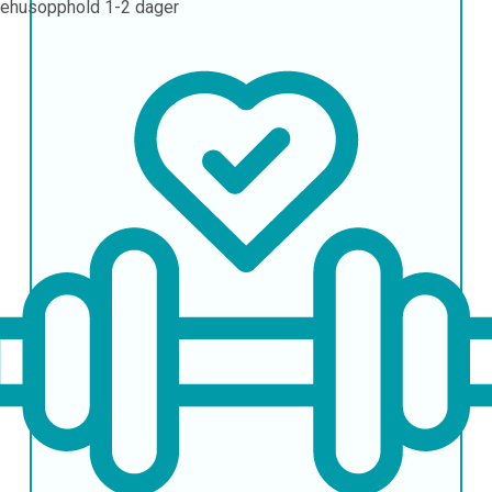
ehusopphold
1-2 dager