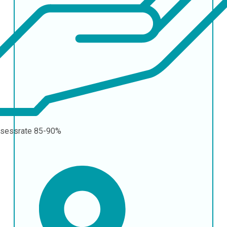
sessrate
85-90%