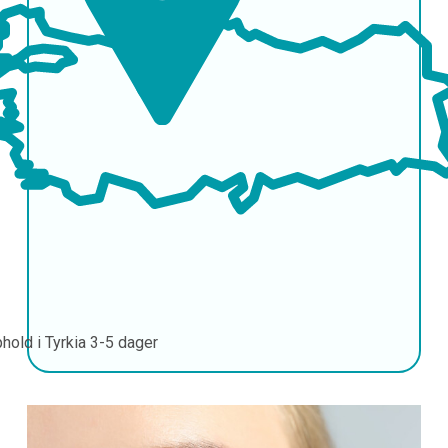
hold i Tyrkia
3-5 dager