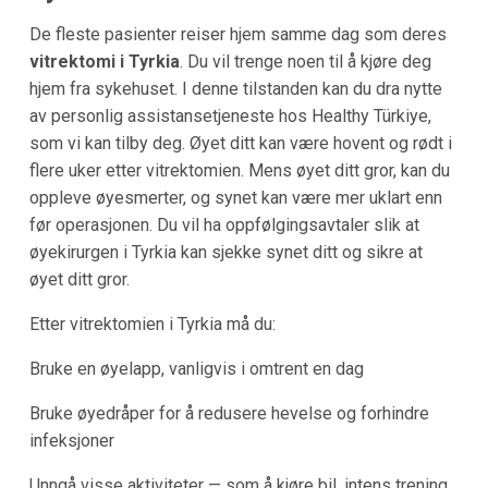
De fleste pasienter reiser hjem samme dag som deres
vitrektomi i Tyrkia
. Du vil trenge noen til å kjøre deg
hjem fra sykehuset. I denne tilstanden kan du dra nytte
av personlig assistansetjeneste hos Healthy Türkiye,
som vi kan tilby deg. Øyet ditt kan være hovent og rødt i
flere uker etter vitrektomien. Mens øyet ditt gror, kan du
oppleve øyesmerter, og synet kan være mer uklart enn
før operasjonen. Du vil ha oppfølgingsavtaler slik at
øyekirurgen i Tyrkia kan sjekke synet ditt og sikre at
øyet ditt gror.
Etter vitrektomien i Tyrkia må du:
Bruke en øyelapp, vanligvis i omtrent en dag
Bruke øyedråper for å redusere hevelse og forhindre
infeksjoner
Unngå visse aktiviteter — som å kjøre bil, intens trening,