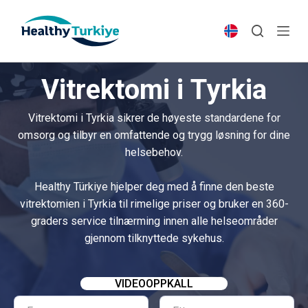
S
k
i
p
Vitrektomi i Tyrkia
t
o
Vitrektomi i Tyrkia sikrer de høyeste standardene for
c
omsorg og tilbyr en omfattende og trygg løsning for dine
o
helsebehov.
n
t
Healthy Türkiye hjelper deg med å finne den beste
e
vitrektomien i Tyrkia til rimelige priser og bruker en 360-
n
graders service tilnærming innen alle helseområder
t
gjennom tilknyttede sykehus.
VIDEOOPPKALL