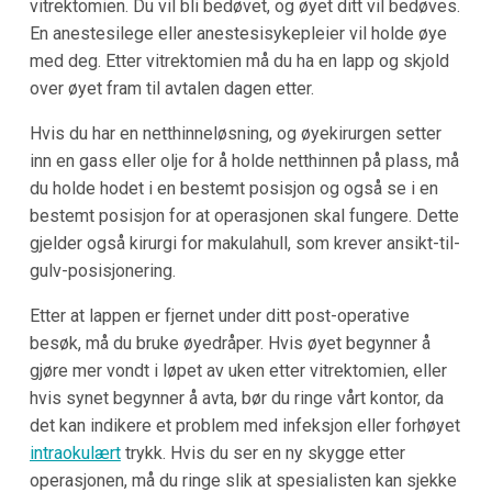
vitrektomien. Du vil bli bedøvet, og øyet ditt vil bedøves.
En anestesilege eller anestesisykepleier vil holde øye
med deg. Etter vitrektomien må du ha en lapp og skjold
over øyet fram til avtalen dagen etter.
Hvis du har en netthinneløsning, og øyekirurgen setter
inn en gass eller olje for å holde netthinnen på plass, må
du holde hodet i en bestemt posisjon og også se i en
bestemt posisjon for at operasjonen skal fungere. Dette
gjelder også kirurgi for makulahull, som krever ansikt-til-
gulv-posisjonering.
Etter at lappen er fjernet under ditt post-operative
besøk, må du bruke øyedråper. Hvis øyet begynner å
gjøre mer vondt i løpet av uken etter vitrektomien, eller
hvis synet begynner å avta, bør du ringe vårt kontor, da
det kan indikere et problem med infeksjon eller forhøyet
intraokulært
trykk. Hvis du ser en ny skygge etter
operasjonen, må du ringe slik at spesialisten kan sjekke