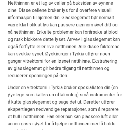
Netthinnen er et lag av celler på baksiden av øynene
dine. Disse cellene bruker lys for å overføre visuell
informasjon til hjernen din. Glasslegemet bør normalt
være klart slik at lys kan passere gjennom øyet ditt og
nå netthinnen. Enkelte problemer kan forårsake at blod
og rusk blokkere dette lyset. Arrvev i glasslegemet kan
også forflytte eller rive netthinnen. Alle disse faktorene
kan svekke synet. Øyekirurger i Tyrkia utfører noen
ganger vitrektomi for en løsnet netthinne. Ekstrahering
av glasslegemet gir bedre tilgang til netthinnen og
reduserer spenningen på den.
Under en vitrektomi i Tyrkia bruker spesialisten din (en
øyelege som kalles en oftalmolog) små instrumenter for
å kutte glasslegemet og suge det ut. Deretter utfører
ekspertlegen nødvendige reparasjoner, som å reparere
et hull i netthinnen. Han eller hun kan plassere luft eller
annen gass i øyet for å hjelpe netthinnen med å holde