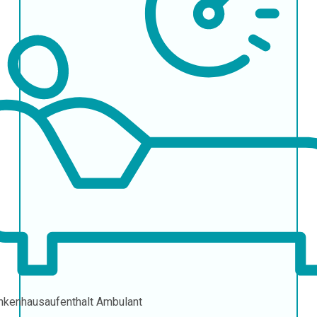
nkenhausaufenthalt
Ambulant