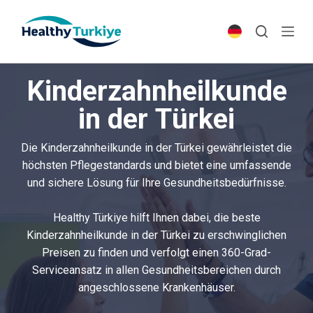
S
k
i
p
Kinderzahnheilkunde
t
o
in der Türkei
c
o
Die Kinderzahnheilkunde in der Türkei gewährleistet die
n
höchsten Pflegestandards und bietet eine umfassende
t
und sichere Lösung für Ihre Gesundheitsbedürfnisse.
e
n
Healthy Türkiye hilft Ihnen dabei, die beste
t
Kinderzahnheilkunde in der Türkei zu erschwinglichen
Preisen zu finden und verfolgt einen 360-Grad-
Serviceansatz in allen Gesundheitsbereichen durch
angeschlossene Krankenhäuser.