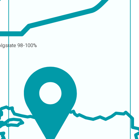
olgsrate
98-100%