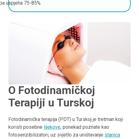
pa uspjeha
75-85%
O Fotodinamičkoj
Terapiji u Turskoj
Fotodinamička terapija (PDT) u Turskoj je tretman koji
koristi posebne
lijekove
, ponekad poznate kao
fotosenzibilizatori, uz svjetlo za uništavanje
stanica