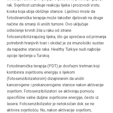
rak. Svjetlost uzrokuje reakciju lijeka i proizvodi vrstu
kisika koja ubija obližnje stanice. Liječnici misle da
fotodinamička terapija može također djelovati na druge
načine da smanji ili uništi tumore. Ovo uključuje
oštećenje krvnih žila u raku od strane
fotosenzibilizirajućeg lijeka, što ga sprečava od primanja
potrebnih hranjivih tvari i okidač je za imunološki sustav
da napadne stanice raka. Healthy Türkiye nudi najbolje
opcije liječenja u Turskoj.
Fotodinamička terapija (PDT) je dvofazni tretman koji
kombinira svjetlosnu energiju s lijekom
(fotosenzibilizatorom) dizajniranim da uništi
kancerogene i prekancerogene stanice nakon aktivacije
svjetlom. Fotosenzibilizatori se aktiviraju pomoću
specifične valne duljine svjetlosne energije, često iz
lasera. Fotosenzibilizator je netoksičan dok se ne
aktivira svjetlošću. No, nakon aktivacije svjetlom,