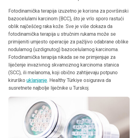
Fotodinamička terapija izuzetno je korisna za površinski
bazocelularni karcinom (BCC), što je vrlo sporo rastući
oblik najčešćeg raka kože. Sve je više dokaza da
fotodinamička terapija u stručnim rukama može se
primijeniti umjesto operacije za pažljivo odabrane oblike
nodularnog (uzdignutog) bazocelularnog karcinoma.
Fotodinamička terapija nikada se ne primjenjuje za
liječenje invazivnog skvamoznog karcinoma stanica
(SCC), ili melanoma, koji obično zahtijevaju potpuno
kirurško
uklanjanje
. Healthy Türkiye osigurava da
susretnete najbolje liječnike u Turskoj.