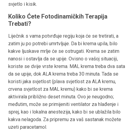
svjetlo i kisik.
Koliko Ćete Fotodinamičkih Terapija
Trebati?
Liječnik s vama potvrđuje regiju koja će se tretirati, a
zatim ju po potrebi umrtvljuje. Da bi krema upila, bilo
kakve ljuskave mrlje će se ostrugati. Krema se zatim
nanosi i ostavlja da se upije. Ovisno o vašoj situaciji,
koriste se dvije vrste krema. MAL krema treba dva sata
da se upije, dok ALA krema treba 30 minuta. Tada se
koristi jaka svjetlost (plava svjetlost za ALA kremu,
crvena svjetlost za MAL kremu) kako bi se krema
aktivirala približno deset minuta. Ovo je neugodno;
međutim, može se primijeniti ventilator za hlađenje i
sprej, kao i lokalna anestezija, kako bi se ublažila bilo
kakva nelagoda. Za pripremu za vaš sastanak možete
uzeti paracetamol.