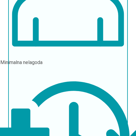
l
Minimalna nelagoda