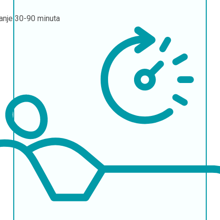
janje
30-90 minuta