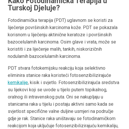
Kako Fotodinamička Terapija u
Turskoj Djeluje?
Fotodinamička terapija (PDT) uglavnom se koristi za
liječenje površinskih karcinoma kože. PDT se pokazala
korisnom u liječenju aktinične keratoze i površinskih
bazocelularnih karcinoma. Osim glave i vrata, može se
koristiti i za liječenje malih, tankih, niskorizičnih
nodularnih bazocelularnih karcinoma.
PDT stvara fotokemijsku reakciju koja selektivno
eliminira stanice raka koristeći fotosenzibilizirajuće
kemikalije
, kisik i svjetlo. Fotosenzibilizirajuća sredstva
su lijekovi koji se uvode u tijelo putem topikalnog,
oralnog ili intravenskog puta. Oni se nakupljaju u
stanicama raka u tijelu i postaju aktivni samo kada se
svjetlost specifične valne duljine usmjeri na područje
gdje je rak. Stanice raka uništavaju se fotodinamičkom
reakcijom koja uključuje fotosenzibilizirajuću kemikaliju,