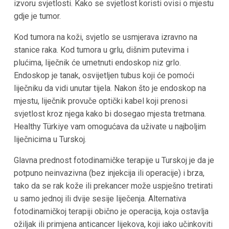
izvoru svjetlosti. Kako se svjetlost koristi ovisi o mjestu
gdje je tumor.
Kod tumora na koži, svjetlo se usmjerava izravno na
stanice raka. Kod tumora u grlu, dišnim putevima i
plućima, liječnik će umetnuti endoskop niz grlo.
Endoskop je tanak, osvijetljen tubus koji će pomoći
liječniku da vidi unutar tijela. Nakon što je endoskop na
mjestu, liječnik provuče optički kabel koji prenosi
svjetlost kroz njega kako bi dosegao mjesta tretmana.
Healthy Türkiye vam omogućava da uživate u najboljim
liječnicima u Turskoj.
Glavna prednost fotodinamičke terapije u Turskoj je da je
potpuno neinvazivna (bez injekcija ili operacije) i brza,
tako da se rak kože ili prekancer može uspješno tretirati
u samo jednoj ili dvije sesije liječenja. Alternativa
fotodinamičkoj terapiji obično je operacija, koja ostavlja
ožiljak ili primjena anticancer lijekova, koji iako učinkoviti