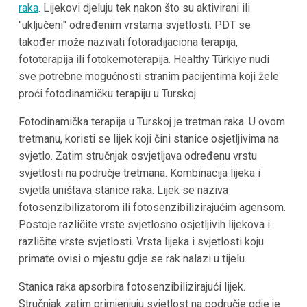
raka
. Lijekovi djeluju tek nakon što su aktivirani ili
"uključeni" određenim vrstama svjetlosti. PDT se
također može nazivati fotoradijaciona terapija,
fototerapija ili fotokemoterapija. Healthy Türkiye nudi
sve potrebne mogućnosti stranim pacijentima koji žele
proći fotodinamičku terapiju u Turskoj.
Fotodinamička terapija u Turskoj je tretman raka. U ovom
tretmanu, koristi se lijek koji čini stanice osjetljivima na
svjetlo. Zatim stručnjak osvjetljava određenu vrstu
svjetlosti na područje tretmana. Kombinacija lijeka i
svjetla uništava stanice raka. Lijek se naziva
fotosenzibilizatorom ili fotosenzibilizirajućim agensom.
Postoje različite vrste svjetlosno osjetljivih lijekova i
različite vrste svjetlosti. Vrsta lijeka i svjetlosti koju
primate ovisi o mjestu gdje se rak nalazi u tijelu.
Stanica raka apsorbira fotosenzibilizirajući lijek.
Stručnjak zatim primjenjuju svjetlost na područje gdje je