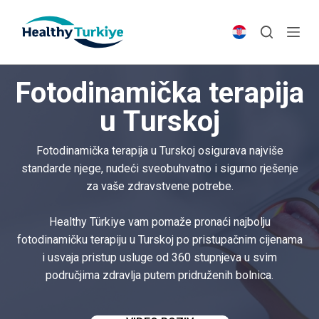
S
k
i
p
Fotodinamička terapija
t
o
u Turskoj
c
o
Fotodinamička terapija u Turskoj osigurava najviše
n
standarde njege, nudeći sveobuhvatno i sigurno rješenje
t
za vaše zdravstvene potrebe.
e
n
Healthy Türkiye vam pomaže pronaći najbolju
t
fotodinamičku terapiju u Turskoj po pristupačnim cijenama
i usvaja pristup usluge od 360 stupnjeva u svim
područjima zdravlja putem pridruženih bolnica.