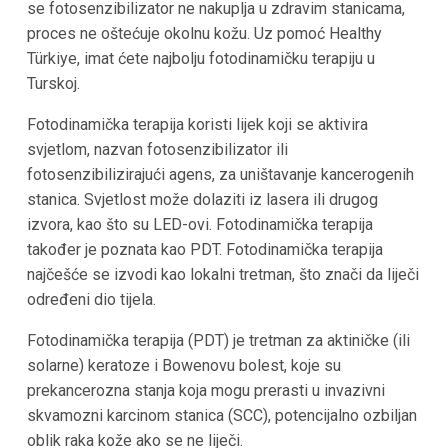
se fotosenzibilizator ne nakuplja u zdravim stanicama,
proces ne oštećuje okolnu kožu. Uz pomoć Healthy
Türkiye, imat ćete najbolju fotodinamičku terapiju u
Turskoj.
Fotodinamička terapija koristi lijek koji se aktivira
svjetlom, nazvan fotosenzibilizator ili
fotosenzibilizirajući agens, za uništavanje kancerogenih
stanica. Svjetlost može dolaziti iz lasera ili drugog
izvora, kao što su LED-ovi. Fotodinamička terapija
također je poznata kao PDT. Fotodinamička terapija
najčešće se izvodi kao lokalni tretman, što znači da liječi
određeni dio tijela.
Fotodinamička terapija (PDT) je tretman za aktiničke (ili
solarne) keratoze i Bowenovu bolest, koje su
prekancerozna stanja koja mogu prerasti u invazivni
skvamozni karcinom stanica (SCC), potencijalno ozbiljan
oblik raka kože ako se ne liječi.