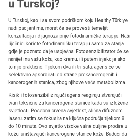
u Turskoj?
U Turskoj, kao i sa svom podrškom koju Healthy Türkiye
nudi pacijentima, morat će se provesti temeljit
konzultacija i dijagnoza prije fotodinamičke terapije. Naši
liječnici koriste fotodinamičku terapiju samo za stanja
gdje je poznato da je uspješna. Fotosenzibilizator će se
nanijeti na vašu kožu, kao kremu, ili putem injekcije ako
to nije praktično. Tijekom dva ili tri sata, agens će se
selektivno apsorbirati od strane prekancerogenih i
kancerogenih stanica, zbog njihove veće metabolizma.
Kisik i fotosenzibilizirajući agens reagiraju stvarajući
tvari toksične za kancerogene stanice kada su izložene
svjetlosti. Posebna crvena svjetlost, slična difuznom
laseru, zatim se fokusira na ključna područja tijekom 8
do 10 minuta. Ovo svjetlo visoke valne duljine prodire u
kožu, uništavajući kancerogene stanice kože. Budući da