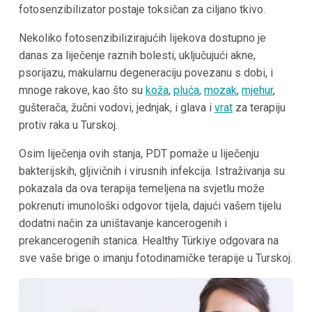
fotosenzibilizator postaje toksičan za ciljano tkivo.
Nekoliko fotosenzibilizirajućih lijekova dostupno je
danas za liječenje raznih bolesti, uključujući akne,
psorijazu, makularnu degeneraciju povezanu s dobi, i
mnoge rakove, kao što su
koža
,
pluća
,
mozak
,
mjehur
,
gušterača, žučni vodovi, jednjak, i glava i
vrat
za terapiju
protiv raka u Turskoj.
Osim liječenja ovih stanja, PDT pomaže u liječenju
bakterijskih, gljivičnih i virusnih infekcija. Istraživanja su
pokazala da ova terapija temeljena na svjetlu može
pokrenuti imunološki odgovor tijela, dajući vašem tijelu
dodatni način za uništavanje kancerogenih i
prekancerogenih stanica. Healthy Türkiye odgovara na
sve vaše brige o imanju fotodinamičke terapije u Turskoj.