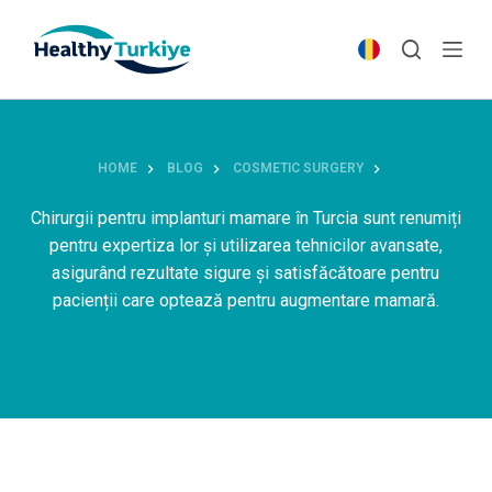
S
k
i
p
t
o
HOME
BLOG
COSMETIC SURGERY
c
o
Chirurgii pentru implanturi mamare în Turcia sunt renumiți
n
pentru expertiza lor și utilizarea tehnicilor avansate,
t
asigurând rezultate sigure și satisfăcătoare pentru
e
pacienții care optează pentru augmentare mamară.
n
t