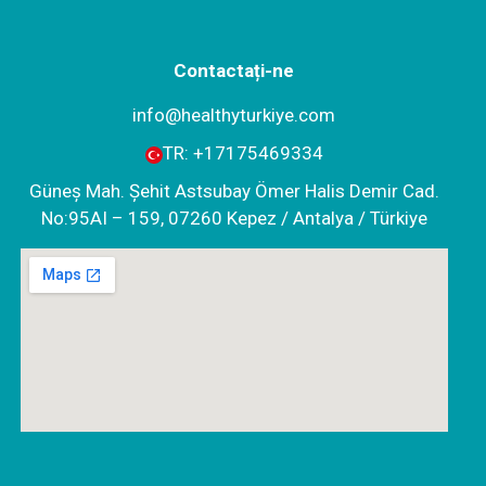
Contactați-ne
info@healthyturkiye.com
TR:
+‪17175469334‬
Güneş Mah. Şehit Astsubay Ömer Halis Demir Cad.
No:95AI – 159, 07260 Kepez / Antalya / Türkiye