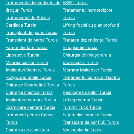
Tratamentul dependenței de
ESWT Turcia
droguri Turcia
Tratamentul hemoroizilor
Tratamentul de Ablatie
Turcia
Cardiaca Turcia
Lifting facial cu plan profund
Transplant de păr în Turcia
Turcia
Transplant de barbă Turcia
Tratarea dependenței Turcia
Fațete dentare Turcia
Rinoplastie Turcia
Liposucție Turcia
Chirurgia de micșorare a
Mărirea sânilor Turcia
stomacului Turcia
Implanturi Dentare Turcia
Mommy Makeover Turcia
Hollywood Smile Turcia
Tratamentul cu Balon Gastric
Chirurgie Cosmetică Turcia
Turcia
Chirurgie plastică Turcia
Reducerea sânilor Turcia
Implanturi mamare Turcia
Lifting mamar Turcia
Examinare dentară Turcia
Tummy Tuck Turcia
Tratament pentru Cancer
Fațete din Lamelar Turcia
Turcia
Transplant de păr FUE Turcia
Chirurgia de alungire a
Vaginoplastie Turcia