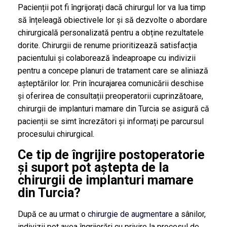
Pacienții pot fi îngrijorați dacă chirurgul lor va lua timp
să înțeleagă obiectivele lor și să dezvolte o abordare
chirurgicală personalizată pentru a obține rezultatele
dorite. Chirurgii de renume prioritizează satisfacția
pacientului și colaborează îndeaproape cu indivizii
pentru a concepe planuri de tratament care se aliniază
așteptărilor lor. Prin încurajarea comunicării deschise
și oferirea de consultații preoperatorii cuprinzătoare,
chirurgii de implanturi mamare din Turcia se asigură că
pacienții se simt încrezători și informați pe parcursul
procesului chirurgical.
Ce tip de îngrijire postoperatorie
și suport pot aștepta de la
chirurgii de implanturi mamare
din Turcia?
După ce au urmat o
chirurgie de augmentare
a sânilor,
indivizii pot avea îngrijorări cu privire la procesul de