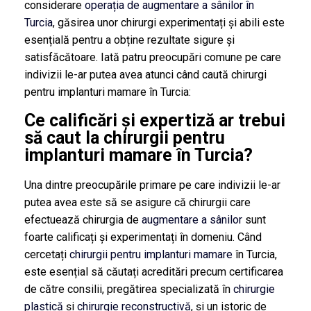
considerare
operația de augmentare a sânilor în
Turcia
, găsirea unor chirurgi experimentați și abili este
esențială pentru a obține rezultate sigure și
satisfăcătoare. Iată patru preocupări comune pe care
indivizii le-ar putea avea atunci când caută chirurgi
pentru implanturi mamare în Turcia:
Ce calificări și expertiză ar trebui
să caut la chirurgii pentru
implanturi mamare în Turcia?
Una dintre preocupările primare pe care indivizii le-ar
putea avea este să se asigure că chirurgii care
efectuează chirurgia de
augmentare a sânilor
sunt
foarte calificați și experimentați în domeniu. Când
cercetați
chirurgii pentru implanturi mamare
în Turcia,
este esențial să căutați acreditări precum certificarea
de către consilii, pregătirea specializată în
chirurgie
plastică
și
chirurgie reconstructivă
, și un istoric de