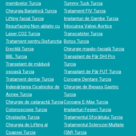
membrelor Turcia
Tummy Tuck Turcia
Chirurgia Bariatrică Turcia
Tratament FIV Turcia
Lifting facial Turcia
Implanturi de Gambe Turcia
Resurfacing Non-ablativ cu
Înlocuirea Valvei Aortice
Laser CO2 Turcia
Transcateter Turcia
Tratament pentru Disfuncția
Botox Turcia
Erectilă Turcia
Chirurgie maxilo-facială Turcia
BBL Turcia
Transplant de Păr DHI Pro
Transplant de măduvă
Turcia
osoasă Turcia
Transplant de Păr FUT Turcia
Tratament dentar Turcia
Coroane Dentare Turcia
Îndepărtarea Cicatricilor de
Chirurgie de Bypass Gastric
Acnee Turcia
Turcia
Chirurgie de cataractă Turcia
Coroane E-Max Turcia
Colonoscopie Turcia
Implanturi Fesieri Turcia
Otoplastie Turcia
Tratamentul Sforăitului Turcia
Chirurgia de Lifting al
Tratamentul Sclerozei Multiple
Coapsei Turcia
(SM) Turcia