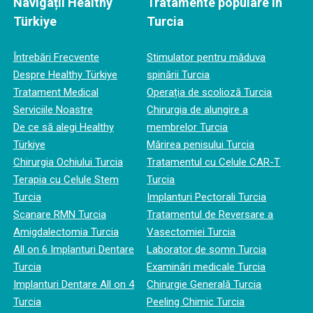
Navigații Healthy
Tratamente populare în
Türkiye
Turcia
Întrebări Frecvente
Stimulator pentru măduva
Despre Healthy Türkiye
spinării Turcia
Tratament Medical
Operația de scolioză Turcia
Serviciile Noastre
Chirurgia de alungire a
De ce să alegi Healthy
membrelor Turcia
Türkiye
Mărirea penisului Turcia
Chirurgia Ochiului Turcia
Tratamentul cu Celule CAR-T
Terapia cu Celule Stem
Turcia
Turcia
Implanturi Pectorali Turcia
Scanare RMN Turcia
Tratamentul de Reversare a
Amigdalectomia Turcia
Vasectomiei Turcia
All on 6 Implanturi Dentare
Laborator de somn Turcia
Turcia
Examinări medicale Turcia
Implanturi Dentare All on 4
Chirurgie Generală Turcia
Turcia
Peeling Chimic Turcia