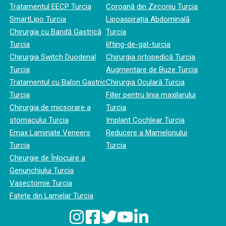
Tratamentul EECP Turcia
Coroană din Zirconiu Turcia
SmartLipo Turcia
Lipoaspirația Abdominală
Chirurgia cu Bandă Gastrică
Turcia
Turcia
lifting-de-gat-turcia
Chirurgia Switch Duodenal
Chirurgia ortopedică Turcia
Turcia
Augmentare de Buze Turcia
Tratamentul cu Balon Gastric
Chirurgia Oculară Turcia
Turcia
Filler pentru linia maxilarului
Chirurgia de micșorare a
Turcia
stomacului Turcia
Implant Cochlear Turcia
Emax Laminate Veneers
Reducere a Mamelonului
Turcia
Turcia
Chirurgie de Înlocuire a
Genunchiului Turcia
Vasectomie Turcia
Fațete din Lamelar Turcia