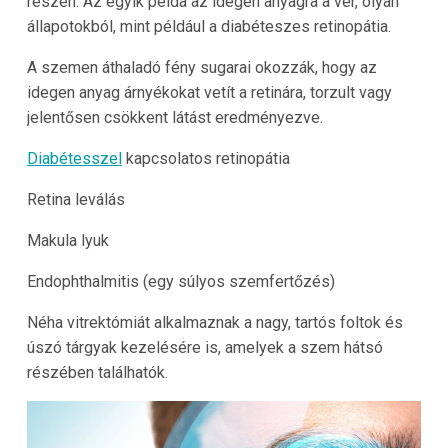
részén. Az egyik példa az idegen anyagra a vér, olyan
állapotokból, mint például a diabéteszes retinopátia.
A szemen áthaladó fény sugarai okozzák, hogy az
idegen anyag árnyékokat vetít a retinára, torzult vagy
jelentősen csökkent látást eredményezve.
Diabétesszel
kapcsolatos retinopátia
Retina leválás
Makula lyuk
Endophthalmitis (egy súlyos szemfertőzés)
Néha vitrektómiát alkalmaznak a nagy, tartós foltok és
úszó tárgyak kezelésére is, amelyek a szem hátsó
részében találhatók.