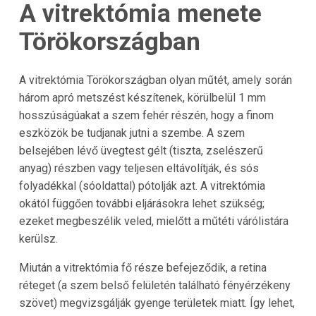
A vitrektómia menete
Törökországban
A vitrektómia Törökországban olyan műtét, amely során
három apró metszést készítenek, körülbelül 1 mm
hosszúságúakat a szem fehér részén, hogy a finom
eszközök be tudjanak jutni a szembe. A szem
belsejében lévő üvegtest gélt (tiszta, zselészerű
anyag) részben vagy teljesen eltávolítják, és sós
folyadékkal (sóoldattal) pótolják azt. A vitrektómia
okától függően további eljárásokra lehet szükség;
ezeket megbeszélik veled, mielőtt a műtéti várólistára
kerülsz.
Miután a vitrektómia fő része befejeződik, a retina
réteget (a szem belső felületén található fényérzékeny
szövet) megvizsgálják gyenge területek miatt. Így lehet,