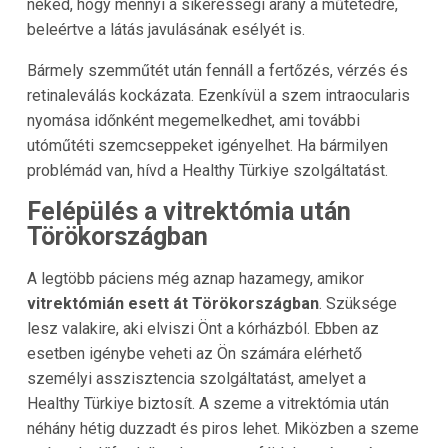
neked, hogy mennyi a sikerességi arány a műtétedre,
beleértve a látás javulásának esélyét is.
Bármely szemműtét után fennáll a fertőzés, vérzés és
retinaleválás kockázata. Ezenkívül a szem intraocularis
nyomása időnként megemelkedhet, ami további
utóműtéti szemcseppeket igényelhet. Ha bármilyen
problémád van, hívd a Healthy Türkiye szolgáltatást.
Felépülés a vitrektómia után
Törökországban
A legtöbb páciens még aznap hazamegy, amikor
vitrektómián esett át Törökországban
. Szüksége
lesz valakire, aki elviszi Önt a kórházból. Ebben az
esetben igénybe veheti az Ön számára elérhető
személyi asszisztencia szolgáltatást, amelyet a
Healthy Türkiye biztosít. A szeme a vitrektómia után
néhány hétig duzzadt és piros lehet. Miközben a szeme