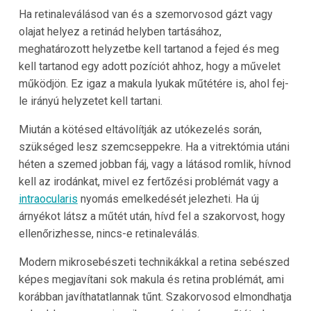
Ha retinaleválásod van és a szemorvosod gázt vagy
olajat helyez a retinád helyben tartásához,
meghatározott helyzetbe kell tartanod a fejed és meg
kell tartanod egy adott pozíciót ahhoz, hogy a művelet
működjön. Ez igaz a makula lyukak műtétére is, ahol fej-
le irányú helyzetet kell tartani.
Miután a kötésed eltávolítják az utókezelés során,
szükséged lesz szemcseppekre. Ha a vitrektómia utáni
héten a szemed jobban fáj, vagy a látásod romlik, hívnod
kell az irodánkat, mivel ez fertőzési problémát vagy a
intraocularis
nyomás emelkedését jelezheti. Ha új
árnyékot látsz a műtét után, hívd fel a szakorvost, hogy
ellenőrizhesse, nincs-e retinaleválás.
Modern mikrosebészeti technikákkal a retina sebészed
képes megjavítani sok makula és retina problémát, ami
korábban javíthatatlannak tűnt. Szakorvosod elmondhatja