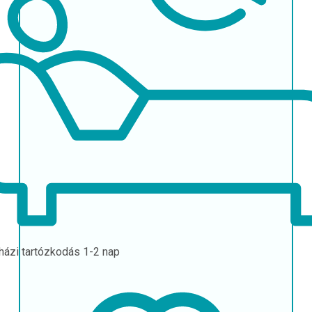
házi tartózkodás
1-2 nap