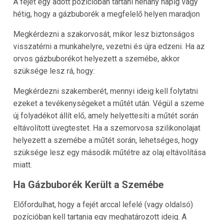
A fejét egy adott pozícióban tartani néhány napig vagy
hétig, hogy a gázbuborék a megfelelő helyen maradjon
Megkérdezni a szakorvosát, mikor lesz biztonságos
visszatérni a munkahelyre, vezetni és újra edzeni. Ha az
orvos gázbuborékot helyezett a szemébe, akkor
szüksége lesz rá, hogy:
Megkérdezni szakemberét, mennyi ideig kell folytatni
ezeket a tevékenységeket a műtét után. Végül a szeme
új folyadékot állít elő, amely helyettesíti a műtét során
eltávolított üvegtestet. Ha a szemorvosa szilikonolajat
helyezett a szemébe a műtét során, lehetséges, hogy
szüksége lesz egy második műtétre az olaj eltávolítása
miatt.
Ha Gázbuborék Került a Szemébe
Előfordulhat, hogy a fejét arccal lefelé (vagy oldalsó)
pozícióban kell tartania egy meghatározott ideig. A