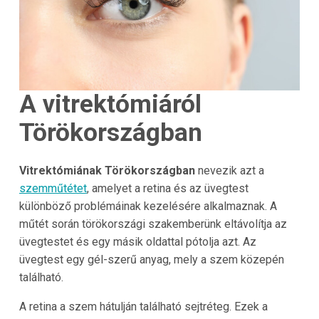
A vitrektómiáról
Törökországban
Vitrektómiának Törökországban
nevezik azt a
szemműtétet
, amelyet a retina és az üvegtest
különböző problémáinak kezelésére alkalmaznak. A
műtét során törökországi szakemberünk eltávolítja az
üvegtestet és egy másik oldattal pótolja azt. Az
üvegtest egy gél-szerű anyag, mely a szem közepén
található.
A retina a szem hátulján található sejtréteg. Ezek a