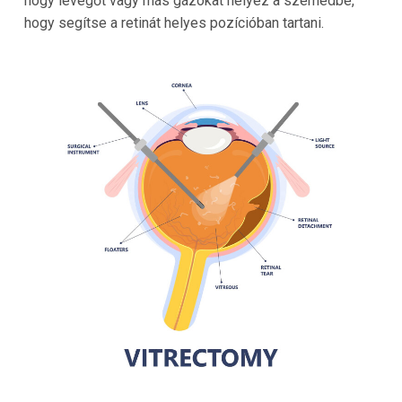
hogy levegőt vagy más gázokat helyez a szemedbe,
hogy segítse a retinát helyes pozícióban tartani.