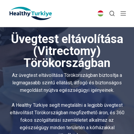
S
k
i
p
Üvegtest eltávolítása
t
o
(Vitrectomy)
c
Törökországban
o
n
t
Az üvegtest eltávolítása Törökországban biztosítja a
e
legmagasabb szintű ellátást, átfogó és biztonságos
n
megoldást nyújtva egészségügyi igényeinek.
t
A Healthy Türkiye segít megtalálni a legjobb üvegtest
eltávolítást Törökországban megfizethető áron, és 360
fokos szolgáltatási szemléletet alkalmaz az
egészségügy minden területén a kórházakkal