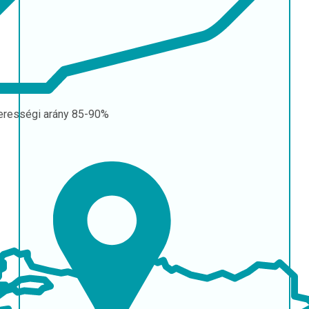
erességi arány
85-90%