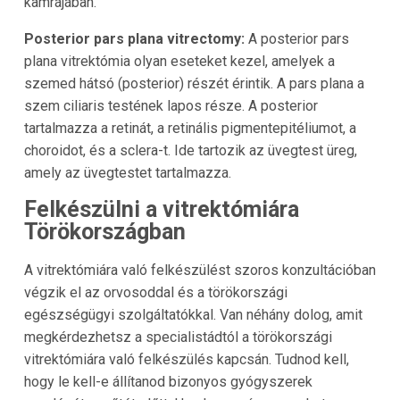
kamrájában.
Posterior pars plana vitrectomy:
A posterior pars
plana vitrektómia olyan eseteket kezel, amelyek a
szemed hátsó (posterior) részét érintik. A pars plana a
szem ciliaris testének lapos része. A posterior
tartalmazza a retinát, a retinális pigmentepitéliumot, a
choroidot, és a sclera-t. Ide tartozik az üvegtest üreg,
amely az üvegtestet tartalmazza.
Felkészülni a vitrektómiára
Törökországban
A vitrektómiára való felkészülést szoros konzultációban
végzik el az orvosoddal és a törökországi
egészségügyi szolgáltatókkal. Van néhány dolog, amit
megkérdezhetsz a specialistádtól a törökországi
vitrektómiára való felkészülés kapcsán. Tudnod kell,
hogy le kell-e állítanod bizonyos gyógyszerek