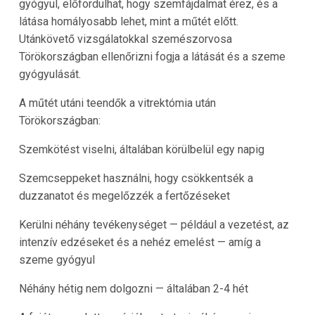
gyógyul, előfordulhat, hogy szemfájdalmat érez, és a
látása homályosabb lehet, mint a műtét előtt.
Utánkövető vizsgálatokkal szemészorvosa
Törökországban ellenőrizni fogja a látását és a szeme
gyógyulását.
A műtét utáni teendők a vitrektómia után
Törökországban:
Szemkötést viselni, általában körülbelül egy napig
Szemcseppeket használni, hogy csökkentsék a
duzzanatot és megelőzzék a fertőzéseket
Kerülni néhány tevékenységet — például a vezetést, az
intenzív edzéseket és a nehéz emelést — amíg a
szeme gyógyul
Néhány hétig nem dolgozni — általában 2-4 hét