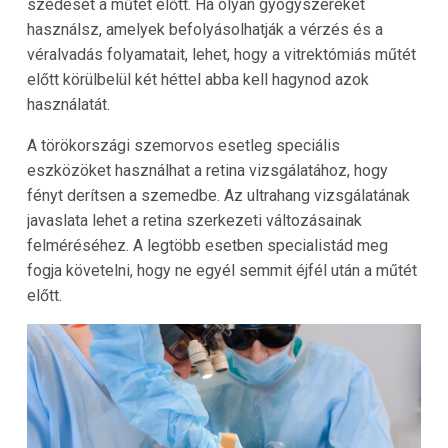
szedését a műtét előtt. Ha olyan gyógyszereket
használsz, amelyek befolyásolhatják a vérzés és a
véralvadás folyamatait, lehet, hogy a vitrektómiás műtét
előtt körülbelül két héttel abba kell hagynod azok
használatát.
A törökországi szemorvos esetleg speciális
eszközöket használhat a retina vizsgálatához, hogy
fényt derítsen a szemedbe. Az ultrahang vizsgálatának
javaslata lehet a retina szerkezeti változásainak
felméréséhez. A legtöbb esetben specialistád meg
fogja követelni, hogy ne egyél semmit éjfél után a műtét
előtt.