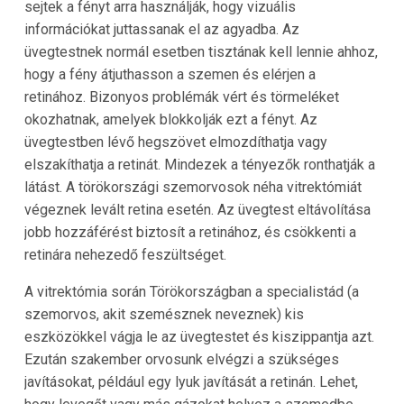
sejtek a fényt arra használják, hogy vizuális
információkat juttassanak el az agyadba. Az
üvegtestnek normál esetben tisztának kell lennie ahhoz,
hogy a fény átjuthasson a szemen és elérjen a
retinához. Bizonyos problémák vért és törmeléket
okozhatnak, amelyek blokkolják ezt a fényt. Az
üvegtestben lévő hegszövet elmozdíthatja vagy
elszakíthatja a retinát. Mindezek a tényezők ronthatják a
látást. A törökországi szemorvosok néha vitrektómiát
végeznek levált retina esetén. Az üvegtest eltávolítása
jobb hozzáférést biztosít a retinához, és csökkenti a
retinára nehezedő feszültséget.
A vitrektómia során Törökországban a specialistád (a
szemorvos, akit szemésznek neveznek) kis
eszközökkel vágja le az üvegtestet és kiszippantja azt.
Ezután szakember orvosunk elvégzi a szükséges
javításokat, például egy lyuk javítását a retinán. Lehet,