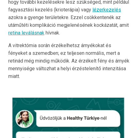
hogy további kezelésekre lesz szükséged, mint például
fagyasztási kezelés (krioterápia) vagy
lézerkezelés
azokra a gyenge területekre. Ezzel csökkentenék az
utáműtéti komplikáció megjelenésének kockázatát, amit
retina leválásnak
hívnak.
A vitrektómia során érzékelhetsz árnyékokat és
fényeket a szemedben; ez teljesen normális, mert a
retinád még mindig működik. Az érzékelt fény és árnyék
mennyisége változhat a helyi érzéstelenítő intenzitása
miatt.