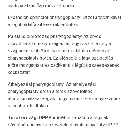
uvulopalatális flap művelet során.
Expansion sphincter pharyngoplasty: Ezzel a technikával
a légút oldalfalait kívánják erősíteni.
Palatális előrehozás pharyngoplasty: Az orvos
eltávolítja a kemény szájpadlás egy részét, amely a
szájpadlás elülső két harmada, palatális előrehozás
pharyngoplasty során. Ez elősegíti a lágy szájpadlás
előre mozgatását és csökkenti a légút összeesésének
kockázatát.
Áthelyezési pharyngoplasty: Az áthelyezési
pharyngoplasty során a torok szöveteinek
átpozicionálását végzik, hogy húzást eredményezzenek
a légutak oldalfalain.
Törökországi UPPP műtét
jellemzően a légutak
bővítésére irányul a szövetek eltávolításával. Az UPPP