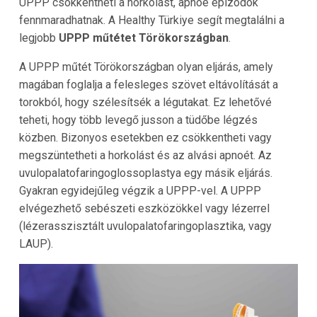
UPPP csökkentheti a horkolást, apnoé epizódok
fennmaradhatnak. A Healthy Türkiye segít megtalálni a
legjobb
UPPP műtétet Törökországban
.
A UPPP műtét Törökországban olyan eljárás, amely
magában foglalja a felesleges szövet eltávolítását a
torokból, hogy szélesítsék a légutakat. Ez lehetővé
teheti, hogy több levegő jusson a tüdőbe légzés
közben. Bizonyos esetekben ez csökkentheti vagy
megszüntetheti a horkolást és az alvási apnoét. Az
uvulopalatofaringoglossoplastya egy másik eljárás.
Gyakran egyidejűleg végzik a UPPP-vel. A UPPP
elvégezhető sebészeti eszközökkel vagy lézerrel
(lézerasszisztált uvulopalatofaringoplasztika, vagy
LAUP).