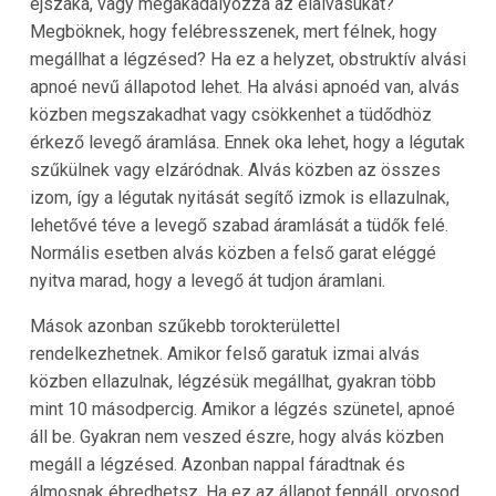
éjszaka, vagy megakadályozza az elalvásukat?
Megböknek, hogy felébresszenek, mert félnek, hogy
megállhat a légzésed? Ha ez a helyzet, obstruktív alvási
apnoé nevű állapotod lehet. Ha alvási apnoéd van, alvás
közben megszakadhat vagy csökkenhet a tüdődhöz
érkező levegő áramlása. Ennek oka lehet, hogy a légutak
szűkülnek vagy elzáródnak. Alvás közben az összes
izom, így a légutak nyitását segítő izmok is ellazulnak,
lehetővé téve a levegő szabad áramlását a tüdők felé.
Normális esetben alvás közben a felső garat eléggé
nyitva marad, hogy a levegő át tudjon áramlani.
Mások azonban szűkebb torokterülettel
rendelkezhetnek. Amikor felső garatuk izmai alvás
közben ellazulnak, légzésük megállhat, gyakran több
mint 10 másodpercig. Amikor a légzés szünetel, apnoé
áll be. Gyakran nem veszed észre, hogy alvás közben
megáll a légzésed. Azonban nappal fáradtnak és
álmosnak ébredhetsz. Ha ez az állapot fennáll, orvosod