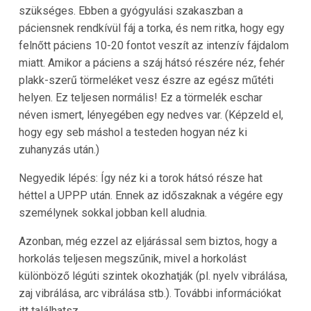
szükséges. Ebben a gyógyulási szakaszban a
páciensnek rendkívül fáj a torka, és nem ritka, hogy egy
felnőtt páciens 10-20 fontot veszít az intenzív fájdalom
miatt. Amikor a páciens a száj hátsó részére néz, fehér
plakk-szerű törmeléket vesz észre az egész műtéti
helyen. Ez teljesen normális! Ez a törmelék eschar
néven ismert, lényegében egy nedves var. (Képzeld el,
hogy egy seb máshol a testeden hogyan néz ki
zuhanyzás után.)
Negyedik lépés: Így néz ki a torok hátsó része hat
héttel a UPPP után. Ennek az időszaknak a végére egy
személynek sokkal jobban kell aludnia.
Azonban, még ezzel az eljárással sem biztos, hogy a
horkolás teljesen megszűnik, mivel a horkolást
különböző légúti szintek okozhatják (pl. nyelv vibrálása,
zaj vibrálása, arc vibrálása stb.). További információkat
itt találhatsz.