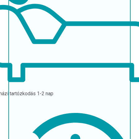
házi tartózkodás
1-2 nap