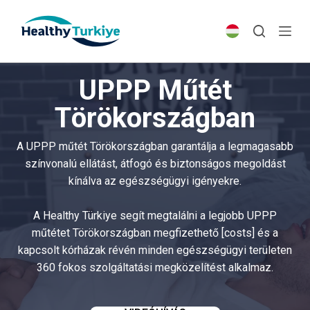
S
k
i
p
UPPP Műtét
t
o
Törökországban
c
o
A UPPP műtét Törökországban garantálja a legmagasabb
n
színvonalú ellátást, átfogó és biztonságos megoldást
t
kínálva az egészségügyi igényekre.
e
n
A Healthy Türkiye segít megtalálni a legjobb UPPP
t
műtétet Törökországban megfizethető [costs] és a
kapcsolt kórházak révén minden egészségügyi területen
360 fokos szolgáltatási megközelítést alkalmaz.