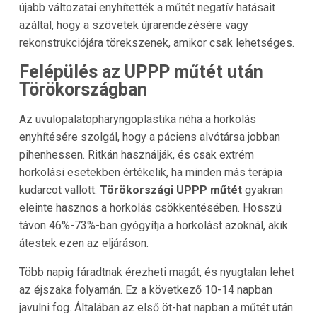
újabb változatai enyhítették a műtét negatív hatásait
azáltal, hogy a szövetek újrarendezésére vagy
rekonstrukciójára törekszenek, amikor csak lehetséges.
Felépülés az UPPP műtét után
Törökországban
Az uvulopalatopharyngoplastika néha a horkolás
enyhítésére szolgál, hogy a páciens alvótársa jobban
pihenhessen. Ritkán használják, és csak extrém
horkolási esetekben értékelik, ha minden más terápia
kudarcot vallott.
Törökországi UPPP műtét
gyakran
eleinte hasznos a horkolás csökkentésében. Hosszú
távon 46%-73%-ban gyógyítja a horkolást azoknál, akik
átestek ezen az eljáráson.
Több napig fáradtnak érezheti magát, és nyugtalan lehet
az éjszaka folyamán. Ez a következő 10-14 napban
javulni fog. Általában az első öt-hat napban a műtét után