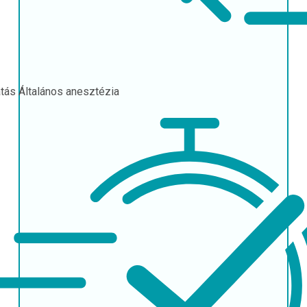
atás
Általános anesztézia