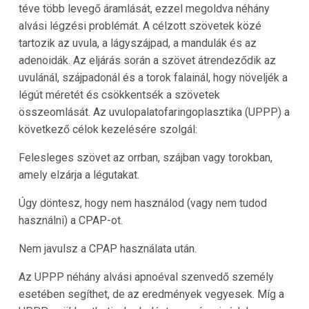
téve több levegő áramlását, ezzel megoldva néhány
alvási légzési problémát. A célzott szövetek közé
tartozik az uvula, a lágyszájpad, a mandulák és az
adenoidák. Az eljárás során a szövet átrendeződik az
uvulánál, szájpadonál és a torok falainál, hogy növeljék a
légút méretét és csökkentsék a szövetek
összeomlását. Az uvulopalatofaringoplasztika (UPPP) a
következő célok kezelésére szolgál:
Felesleges szövet az orrban, szájban vagy torokban,
amely elzárja a légutakat.
Úgy döntesz, hogy nem használod (vagy nem tudod
használni) a CPAP-ot.
Nem javulsz a CPAP használata után.
Az UPPP néhány alvási apnoéval szenvedő személy
esetében segíthet, de az eredmények vegyesek. Míg a