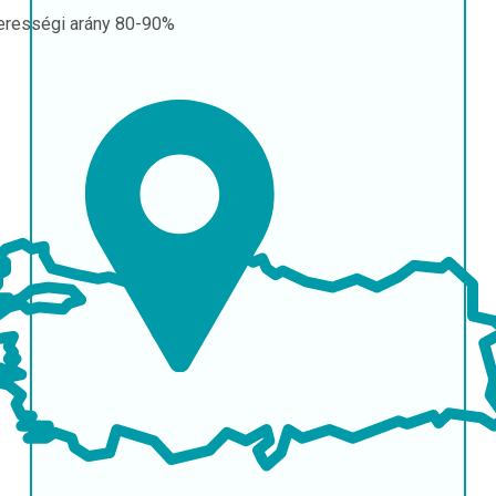
erességi arány
80-90%