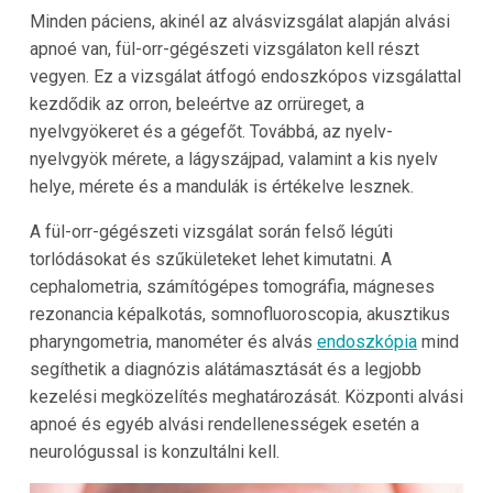
Minden páciens, akinél az alvásvizsgálat alapján alvási
apnoé van, fül-orr-gégészeti vizsgálaton kell részt
vegyen. Ez a vizsgálat átfogó endoszkópos vizsgálattal
kezdődik az orron, beleértve az orrüreget, a
nyelvgyökeret és a gégefőt. Továbbá, az nyelv-
nyelvgyök mérete, a lágyszájpad, valamint a kis nyelv
helye, mérete és a mandulák is értékelve lesznek.
A fül-orr-gégészeti vizsgálat során felső légúti
torlódásokat és szűkületeket lehet kimutatni. A
cephalometria, számítógépes tomográfia, mágneses
rezonancia képalkotás, somnofluoroscopia, akusztikus
pharyngometria, manométer és alvás
endoszkópia
mind
segíthetik a diagnózis alátámasztását és a legjobb
kezelési megközelítés meghatározását. Központi alvási
apnoé és egyéb alvási rendellenességek esetén a
neurológussal is konzultálni kell.