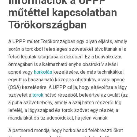
Információk a UPPP
műtéttel kapcsolatban
Törökországban
A UPPP műtét Törökországban egy olyan eljárás, amely
során a torokból felesleges szöveteket távolítanak el a
felső légutak kitágítása érdekében. Ez a beavatkozás
önmagában is alkalmazható enyhe obstruktív alvási
apnoé vagy
horkolás
kezelésére, de más technikákkal
együtt is használható közepes obstruktív alvási apnoé
(OSA) kezelésére. A UPPP célja, hogy eltávolítsa a lágy
szövetet a
torok
hátsó részéből, beleértve az uvulát (az
a puha szövetlebeny, amely a száj hátsó részéről lóg
lefelé), a lágyszájpad és torok szövet egy részét, a
mandulákat és az adenoidokat, ha jelen vannak.
A partnered mondja, hogy horkolásod felébreszti őket