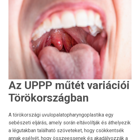
Az UPPP műtét variációi
Törökországban
A törökországi uvulopalatopharyngoplastika egy
sebészeti eljárás, amely során eltávolítják és áthelyezik
a légutakban található szöveteket, hogy csökkentsék
annak esélyét, hogy összeessenek és akadályozzák a