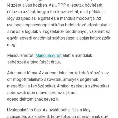
légzést alvás közben. Az UPPP a légutak bővítését
célozza azáltal, hogy a torok szöveteit, mint például a
lágy szájpadlás, a garat és a mandula módosítja. Az
uvulopalatopharyngoplastikába beletartozó eljárásokat a
száj és a légutak vizsgálatának eredményei, valamint az
egyén egyedi anatómiai sajátosságai alapján határozzák
meg.
Mandulaműtét:
Mandulaműtét
alatt a mandulák
sebészeti eltávolítását értjük.
Adenoidektómia: Az adenoidok a torok felső részén, az
orr mögött található szövetek, amelyek segítenek
megelőzni a fertőzéseket. Amikor ezeket a szöveteket
sebészeti úton eltávolítják, az eljárást
adenoidektómiának nevezik.
Uvulopalatális flap: Az uvulát behajlítják a lágy
szájpadlás alá ahelyett, hogy teljesen eltávolítanák egy