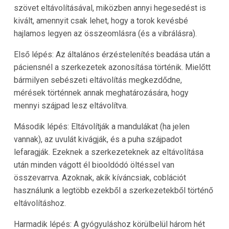
szövet eltávolításával, miközben annyi hegesedést is
kivált, amennyit csak lehet, hogy a torok kevésbé
hajlamos legyen az összeomlásra (és a vibrálásra).
Első lépés: Az általános érzéstelenítés beadása után a
páciensnél a szerkezetek azonosítása történik. Mielőtt
bármilyen sebészeti eltávolítás megkezdődne,
mérések történnek annak meghatározására, hogy
mennyi szájpad lesz eltávolítva.
Második lépés: Eltávolítják a mandulákat (ha jelen
vannak), az uvulát kivágják, és a puha szájpadot
lefaragják. Ezeknek a szerkezeteknek az eltávolítása
után minden vágott él biooldódó öltéssel van
összevarrva. Azoknak, akik kíváncsiak, coblációt
használunk a legtöbb ezekből a szerkezetekből történő
eltávolításhoz.
Harmadik lépés: A gyógyuláshoz körülbelül három hét