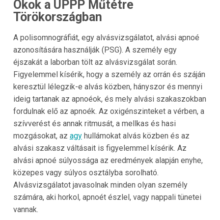
Okok a UPPP Műtétre
Törökországban
A polisomnográfiát, egy alvásvizsgálatot, alvási apnoé
azonosítására használják (PSG). A személy egy
éjszakát a laborban tölt az alvásvizsgálat során.
Figyelemmel kísérik, hogy a személy az orrán és száján
keresztül lélegzik-e alvás közben, hányszor és mennyi
ideig tartanak az apnoéok, és mely alvási szakaszokban
fordulnak elő az apnoék. Az oxigénszinteket a vérben, a
szívverést és annak ritmusát, a mellkas és hasi
mozgásokat, az
agy
hullámokat alvás közben és az
alvási szakasz váltásait is figyelemmel kísérik. Az
alvási apnoé súlyossága az eredmények alapján enyhe,
közepes vagy súlyos osztályba sorolható.
Alvásvizsgálatot javasolnak minden olyan személy
számára, aki horkol, apnoét észlel, vagy nappali tünetei
vannak.