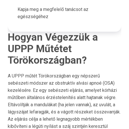
Kapja meg a megfelelő tanácsot az
egészségéhez
Hogyan Végezzük a
UPPP Műtétet
Törökországban?
A UPPP műtét Törökországban egy népszerű
sebészeti módszer az obstruktív alvási apnoé (OSA)
kezelésére. Ez egy sebészeti eljárás, amelyet kórházi
műtőben általános érzéstelenítés alatt hajtanak végre.
Eltávolítják a mandulákat (ha jelen vannak), az uvulát, a
lágyszájat lefaragják, és a vágott részeket összevarrják.
Az eljárás célja a lehető legnagyobb mértékben
kibővíteni a légúti nyílást a száj szintjén keresztül