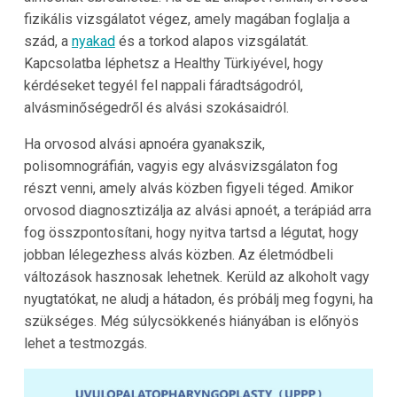
fizikális vizsgálatot végez, amely magában foglalja a
szád, a
nyakad
és a torkod alapos vizsgálatát.
Kapcsolatba léphetsz a Healthy Türkiyével, hogy
kérdéseket tegyél fel nappali fáradtságodról,
alvásminőségedről és alvási szokásaidról.
Ha orvosod alvási apnoéra gyanakszik,
polisomnográfián, vagyis egy alvásvizsgálaton fog
részt venni, amely alvás közben figyeli téged. Amikor
orvosod diagnosztizálja az alvási apnoét, a terápiád arra
fog összpontosítani, hogy nyitva tartsd a légutat, hogy
jobban lélegezhess alvás közben. Az életmódbeli
változások hasznosak lehetnek. Kerüld az alkoholt vagy
nyugtatókat, ne aludj a hátadon, és próbálj meg fogyni, ha
szükséges. Még súlycsökkenés hiányában is előnyös
lehet a testmozgás.