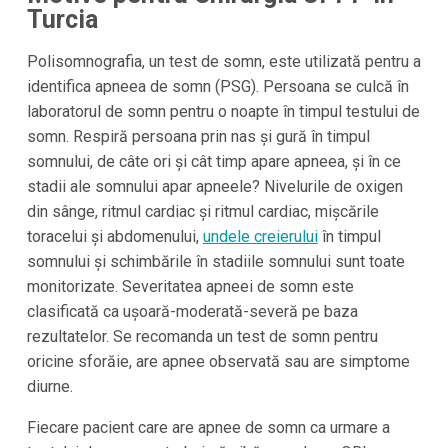
Turcia
Polisomnografia, un test de somn, este utilizată pentru a
identifica apneea de somn (PSG). Persoana se culcă în
laboratorul de somn pentru o noapte în timpul testului de
somn. Respiră persoana prin nas și gură în timpul
somnului, de câte ori și cât timp apare apneea, și în ce
stadii ale somnului apar apneele? Nivelurile de oxigen
din sânge, ritmul cardiac și ritmul cardiac, mișcările
toracelui și abdomenului,
undele creierului
în timpul
somnului și schimbările în stadiile somnului sunt toate
monitorizate. Severitatea apneei de somn este
clasificată ca ușoară-moderată-severă pe baza
rezultatelor. Se recomanda un test de somn pentru
oricine sforăie, are apnee observată sau are simptome
diurne.
Fiecare pacient care are apnee de somn ca urmare a