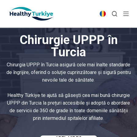
S
k
i
p
Chirurgie UPPP în
t
o
Turcia
c
o
Chirurgia UPPP în Turcia asigură cele mai înalte standarde
n
de îngrijire, oferind o soluție cuprinzătoare și sigură pentru
t
nevoile tale de sănătate.
e
n
Healthy Türkiye te ajută să găsești cea mai bună chirurgie
t
UPPP din Turcia la prețuri accesibile și adoptă o abordare
de servicii de 360 de grade în toate domeniile sănătății
prin intermediul spitalelor afiliate.