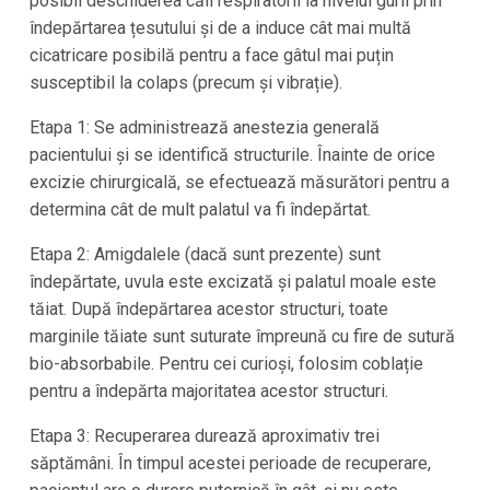
posibil deschiderea căii respiratorii la nivelul gurii prin
îndepărtarea țesutului și de a induce cât mai multă
cicatricare posibilă pentru a face gâtul mai puțin
susceptibil la colaps (precum și vibrație).
Etapa 1: Se administrează anestezia generală
pacientului și se identifică structurile. Înainte de orice
excizie chirurgicală, se efectuează măsurători pentru a
determina cât de mult palatul va fi îndepărtat.
Etapa 2: Amigdalele (dacă sunt prezente) sunt
îndepărtate, uvula este excizată și palatul moale este
tăiat. După îndepărtarea acestor structuri, toate
marginile tăiate sunt suturate împreună cu fire de sutură
bio-absorbabile. Pentru cei curioși, folosim coblație
pentru a îndepărta majoritatea acestor structuri.
Etapa 3: Recuperarea durează aproximativ trei
săptămâni. În timpul acestei perioade de recuperare,