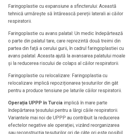
Faringoplastie cu expansiune a sfincterului: Această
tehnică urmărește să întărească pereții laterali ai căilor
respiratorii.
Faringoplastie cu avans palatal: Un medic îndepărtează
o parte din palatul tare, care reprezintă două treimi din
partea din față a cerului gurii, în cadrul faringoplastiei cu
avans palatal. Aceasta ajută la avansarea palatului moale
și la reducerea riscului de colaps al căilor respiratorii.
Faringoplastie cu relocalizare: Faringoplastia cu
relocalizare implică repoziționarea țesuturilor din gât
pentru a produce tensiune pe laturile căilor respiratorii.
Operația UPPP în Turcia
implică în mare parte
îndepărtarea țesutului pentru a lărgi căile respiratorii.
Variantele mai noi de UPPP au contribuit la reducerea
efectelor negative ale operației, vizând reorganizarea
sau reconstrucția țesuturilor ori de câte ori este posibil.