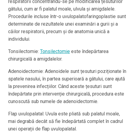
respiratorii concentrându-se pe modificarea țesuturilor
gâtului, cum ar fi palatul moale, ulvula și amigdalele.
Procedurile incluse într-o uvulopalatofaringoplastie sunt
determinate de rezultatele unei examinări a gurii și a
căilor respiratorii, precum și de anatomia unică a
individului.
Tonsilectomie:
Tonsilectomie
este îndepărtarea
chirurgicală a amigdalelor.
Adenoidectomie: Adenoidele sunt țesuturi poziționate în
spatele nasului, în partea superioară a gâtului, care ajută
la prevenirea infecțiilor. Când aceste țesuturi sunt
îndepărtate prin intervenție chirurgicală, procedura este
cunoscută sub numele de adenoidectomie.
Flap uvulopalatal: Uvula este pliată sub palatul moale,
mai degrabă decât să fie îndepărtată complet în cadrul
unei operații de flap uvulopalatal.