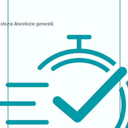
stezie
Anestezie generală