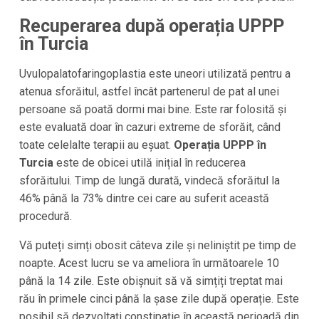
Recuperarea după operația UPPP
în Turcia
Uvulopalatofaringoplastia este uneori utilizată pentru a
atenua sforăitul, astfel încât partenerul de pat al unei
persoane să poată dormi mai bine. Este rar folosită și
este evaluată doar în cazuri extreme de sforăit, când
toate celelalte terapii au eșuat.
Operația UPPP în
Turcia
este de obicei utilă inițial în reducerea
sforăitului. Timp de lungă durată, vindecă sforăitul la
46% până la 73% dintre cei care au suferit această
procedură.
Vă puteți simți obosit câteva zile și neliniștit pe timp de
noapte. Acest lucru se va ameliora în următoarele 10
până la 14 zile. Este obișnuit să vă simțiți treptat mai
rău în primele cinci până la șase zile după operație. Este
posibil să dezvoltați constipație în această perioadă din