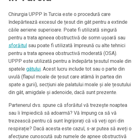
Chirurgia UPPP în Turcia este o procedură care
îndepărtează excesul de țesut din gât pentru a extinde
căile aeriene superioare. Poate fi utilizată singură
pentru a trata apneea obstructivă de somn ușoară sau
sforăitul
sau poate fi utilizată împreună cu alte tehnici
pentru a trata apneea obstructivă moderată (OSA).
UPPP este utilizată pentru a îndepărta țesutul moale din
spatele
gâtului
. Acest lucru include tot sau o parte din
uvulă (flapul moale de țesut care atârnă în partea din
spate a gurii), secțiuni ale palatului moale și ale țesutului
din gât, amigdale și adenoide, dacă sunt prezente.
Partenerul dvs. spune că sforăitul vă trezește noaptea
sau îi împiedică să adoarmă? Vă împung ca să vă
trezească pentru că sunt îngrijorați că vă veți opri din
respirație? Dacă acesta este cazul, s-ar putea să aveți o
afecțiune cunoscută sub numele de apnee obstructivă