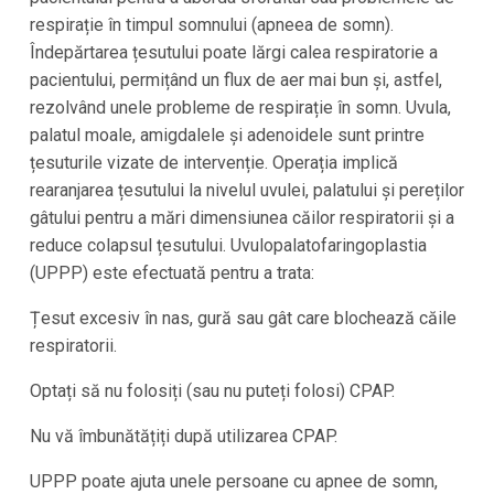
respirație în timpul somnului (apneea de somn).
Îndepărtarea țesutului poate lărgi calea respiratorie a
pacientului, permițând un flux de aer mai bun și, astfel,
rezolvând unele probleme de respirație în somn. Uvula,
palatul moale, amigdalele și adenoidele sunt printre
țesuturile vizate de intervenție. Operația implică
rearanjarea țesutului la nivelul uvulei, palatului și pereților
gâtului pentru a mări dimensiunea căilor respiratorii și a
reduce colapsul țesutului. Uvulopalatofaringoplastia
(UPPP) este efectuată pentru a trata:
Țesut excesiv în nas, gură sau gât care blochează căile
respiratorii.
Optați să nu folosiți (sau nu puteți folosi) CPAP.
Nu vă îmbunătățiți după utilizarea CPAP.
UPPP poate ajuta unele persoane cu apnee de somn,