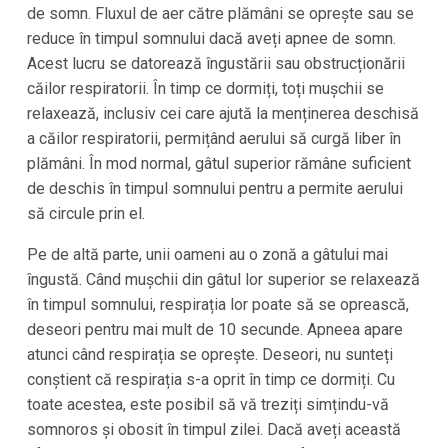
de somn. Fluxul de aer către plămâni se oprește sau se
reduce în timpul somnului dacă aveți apnee de somn.
Acest lucru se datorează îngustării sau obstrucționării
căilor respiratorii. În timp ce dormiți, toți mușchii se
relaxează, inclusiv cei care ajută la menținerea deschisă
a căilor respiratorii, permițând aerului să curgă liber în
plămâni. În mod normal, gâtul superior rămâne suficient
de deschis în timpul somnului pentru a permite aerului
să circule prin el.
Pe de altă parte, unii oameni au o zonă a gâtului mai
îngustă. Când mușchii din gâtul lor superior se relaxează
în timpul somnului, respirația lor poate să se oprească,
deseori pentru mai mult de 10 secunde. Apneea apare
atunci când respirația se oprește. Deseori, nu sunteți
conștient că respirația s-a oprit în timp ce dormiți. Cu
toate acestea, este posibil să vă treziți simțindu-vă
somnoros și obosit în timpul zilei. Dacă aveți această