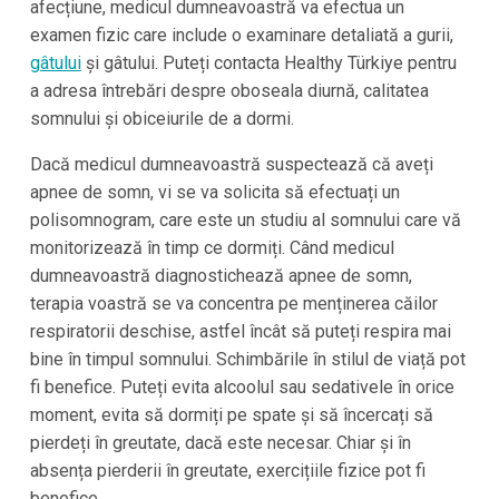
afecțiune, medicul dumneavoastră va efectua un
examen fizic care include o examinare detaliată a gurii,
gâtului
și gâtului. Puteți contacta Healthy Türkiye pentru
a adresa întrebări despre oboseala diurnă, calitatea
somnului și obiceiurile de a dormi.
Dacă medicul dumneavoastră suspectează că aveți
apnee de somn, vi se va solicita să efectuați un
polisomnogram, care este un studiu al somnului care vă
monitorizează în timp ce dormiți. Când medicul
dumneavoastră diagnostichează apnee de somn,
terapia voastră se va concentra pe menținerea căilor
respiratorii deschise, astfel încât să puteți respira mai
bine în timpul somnului. Schimbările în stilul de viață pot
fi benefice. Puteți evita alcoolul sau sedativele în orice
moment, evita să dormiți pe spate și să încercați să
pierdeți în greutate, dacă este necesar. Chiar și în
absența pierderii în greutate, exercițiile fizice pot fi
benefice.