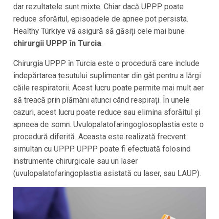
dar rezultatele sunt mixte. Chiar dacă UPPP poate
reduce sforăitul, episoadele de apnee pot persista.
Healthy Türkiye vă asigură să găsiți cele mai bune
chirurgii UPPP în Turcia
.
Chirurgia UPPP în Turcia este o procedură care include
îndepărtarea țesutului suplimentar din gât pentru a lărgi
căile respiratorii. Acest lucru poate permite mai mult aer
să treacă prin plămâni atunci când respirați. În unele
cazuri, acest lucru poate reduce sau elimina sforăitul și
apneea de somn. Uvulopalatofaringoglosoplastia este o
procedură diferită. Aceasta este realizată frecvent
simultan cu UPPP. UPPP poate fi efectuată folosind
instrumente chirurgicale sau un laser
(uvulopalatofaringoplastia asistată cu laser, sau LAUP).