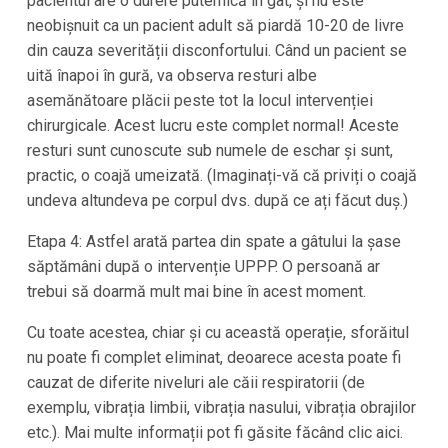
pacientul are o durere puternică în gât, și nu este
neobișnuit ca un pacient adult să piardă 10-20 de livre
din cauza severității disconfortului. Când un pacient se
uită înapoi în gură, va observa resturi albe
asemănătoare plăcii peste tot la locul intervenției
chirurgicale. Acest lucru este complet normal! Aceste
resturi sunt cunoscute sub numele de eschar și sunt,
practic, o coajă umeizată. (Imaginați-vă că priviți o coajă
undeva altundeva pe corpul dvs. după ce ați făcut duș.)
Etapa 4: Astfel arată partea din spate a gâtului la șase
săptămâni după o intervenție UPPP. O persoană ar
trebui să doarmă mult mai bine în acest moment.
Cu toate acestea, chiar și cu această operație, sforăitul
nu poate fi complet eliminat, deoarece acesta poate fi
cauzat de diferite niveluri ale căii respiratorii (de
exemplu, vibrația limbii, vibrația nasului, vibrația obrajilor
etc.). Mai multe informații pot fi găsite făcând clic aici.