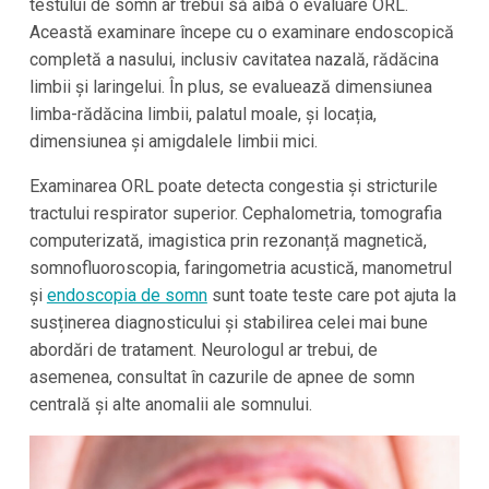
testului de somn ar trebui să aibă o evaluare ORL.
Această examinare începe cu o examinare endoscopică
completă a nasului, inclusiv cavitatea nazală, rădăcina
limbii și laringelui. În plus, se evaluează dimensiunea
limba-rădăcina limbii, palatul moale, și locația,
dimensiunea și amigdalele limbii mici.
Examinarea ORL poate detecta congestia și stricturile
tractului respirator superior. Cephalometria, tomografia
computerizată, imagistica prin rezonanță magnetică,
somnofluoroscopia, faringometria acustică, manometrul
și
endoscopia de somn
sunt toate teste care pot ajuta la
susținerea diagnosticului și stabilirea celei mai bune
abordări de tratament. Neurologul ar trebui, de
asemenea, consultat în cazurile de apnee de somn
centrală și alte anomalii ale somnului.