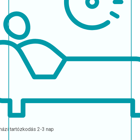
házi tartózkodás
2-3 nap