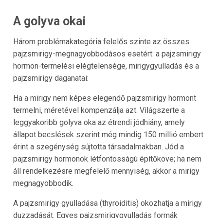
A golyva okai
Három problémakategória felelős szinte az összes
pajzsmirigy-megnagyobbodásos esetért: a pajzsmirigy
hormon-termelési elégtelensége, mirigygyulladás és a
pajzsmirigy daganatai:
Ha a mirigy nem képes elegendő pajzsmirigy hormont
termelni, méretével kompenzálja azt. Világszerte a
leggyakoribb golyva oka az étrendi jódhiány, amely
állapot becslések szerint még mindig 150 millió embert
érint a szegénység sújtotta társadalmakban. Jód a
pajzsmirigy hormonok létfontosságú építőköve; ha nem
áll rendelkezésre megfelelő mennyiség, akkor a mirigy
megnagyobbodik.
A pajzsmirigy gyulladása (thyroiditis) okozhatja a mirigy
duzzadását. Egyes pajzsmirigygyulladás formák