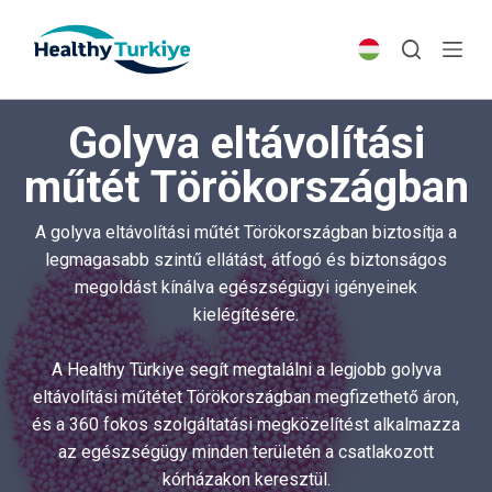
S
k
i
p
Golyva eltávolítási
t
o
műtét Törökországban
c
o
A golyva eltávolítási műtét Törökországban biztosítja a
n
legmagasabb szintű ellátást, átfogó és biztonságos
t
megoldást kínálva egészségügyi igényeinek
e
kielégítésére.
n
t
A Healthy Türkiye segít megtalálni a legjobb golyva
eltávolítási műtétet Törökországban megfizethető áron,
és a 360 fokos szolgáltatási megközelítést alkalmazza
az egészségügy minden területén a csatlakozott
kórházakon keresztül.