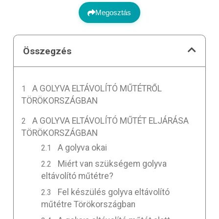
Megosztás
Összegzés
A GOLYVA ELTÁVOLÍTÓ MŰTÉTRŐL
TÖRÖKORSZÁGBAN
A GOLYVA ELTÁVOLÍTÓ MŰTÉT ELJÁRÁSA
TÖRÖKORSZÁGBAN
A golyva okai
Miért van szükségem golyva
eltávolító műtétre?
Fel készülés golyva eltávolító
műtétre Törökországban