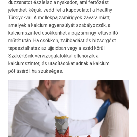
duzzanatot észlelsz a nyakadon, ami fertőzést
jelenthet, kérjük, vedd fel a kapcsolatot a
Healthy
Türkiye
-val. A mellékpajzsmirigyek zavara miatt,
amelyek a kalcium egyensúlyát szabályozzák, a
kalciumszinted csökkenhet a pajzsmirigy-eltávolító
műtét után. Ha csökken, zsibbadást és bizsergést
tapasztalhatsz az ujjaidban vagy a szád körül.
Szakértőink vérvizsgálatokkal ellenőrzik a
kalciumszintet, és utasításokat adnak a kalcium
pótlásáról, ha szükséges.