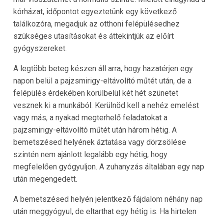
kórházat, időpontot egyeztetünk egy következő
találkozóra, megadjuk az otthoni felépülésedhez
szükséges utasításokat és áttekintjük az előírt
gyógyszereket.
A legtöbb beteg készen áll arra, hogy hazatérjen egy
napon belül a pajzsmirigy-eltávolító műtét után, de a
felépülés érdekében körülbelül két hét szünetet
vesznek ki a munkából. Kerülnöd kell a nehéz emelést
vagy más, a nyakad megterhelő feladatokat a
pajzsmirigy-eltávolító műtét után három hétig. A
bemetszésed helyének áztatása vagy dörzsölése
szintén nem ajánlott legalább egy hétig, hogy
megfelelően gyógyuljon. A zuhanyzás általában egy nap
után megengedett.
A bemetszésed helyén jelentkező fájdalom néhány nap
után meggyógyul, de eltarthat egy hétig is. Ha hirtelen