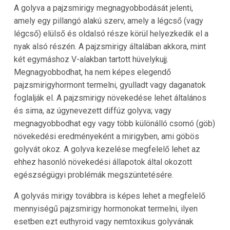
A golyva a pajzsmirigy megnagyobbodását jelenti,
amely egy pillangó alakú szerv, amely a légcső (vagy
légcső) elülső és oldalsó része körül helyezkedik el a
nyak alsó részén. A pajzsmirigy általában akkora, mint
két egymáshoz V-alakban tartott hüvelykujj.
Megnagyobbodhat, ha nem képes elegendő
pajzsmirigyhormont termelni, gyulladt vagy daganatok
foglalják el. A pajzsmirigy növekedése lehet általános
és sima, az úgynevezett diffúz golyva; vagy
megnagyobbodhat egy vagy több különálló csomó (göb)
növekedési eredményeként a mirigyben, ami göbös
golyvát okoz. A golyva kezelése megfelelő lehet az
ehhez hasonló növekedési állapotok által okozott
egészségügyi problémák megszüntetésére.
A golyvás mirigy továbbra is képes lehet a megfelelő
mennyiségű pajzsmirigy hormonokat termelni, ilyen
esetben ezt euthyroid vagy nemtoxikus golyvának