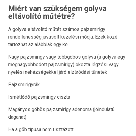
Miért van szükségem golyva
eltávolító műtétre?
A golyva eltávolító műtét számos pajzsmirigy
rendellenesség javasolt kezelési módja. Ezek közé
tartozhat az alábbiak egyike:
Nagy pajzsmirigy vagy többgöbös golyva (a golyva egy
megnagyobbodott pajzsmirigy) okozta légzési vagy
nyelési nehézségekkel járó elzáródási tünetek
Pajzsmirigyrák
Ismétlődő pajzsmirigy ciszta
Magányos göbös pajzsmirigy adenoma (jóindulatú
daganat)
Ha a göb típusa nem tisztázott