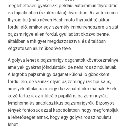
meglehetősen gyakoriak, például autoimmun thyroiditis
és fájdalmatlan (szülés utáni) thyroiditis. Az autoimmun
thyroiditis (más néven Hashimoto thyroiditis) akkor
fordul elő, amikor egy személy immunrendszere a saját
pajzsmirigye ellen fordul, gyulladást okozva benne,
általában a mirigyet megduzzasztva, és általában
végzetesen alulműködővé téve.
A golyva lehet a pajzsmirigy daganatok következménye,
amelyek gyakran jóindulatúak, de néha rosszindulatúak.
A legtöbb pajzsmirigy daganat különálló göbökként
fordul elő, de vannak olyan pajzsmirigy rák típusa is,
amelyek általános mirigy duzzanatot okozhatnak. Ezek
közé tartozik az infiltráló papilláris pajzsmirigyrák,
lymphoma és anaplasztikus pajzsmirigyrák. Bizonyos
tények fontosak azzal kapcsolatban, hogy megfontoljuk
a lehetőségét annak, hogy egy golyva rosszindulatú
lehet.