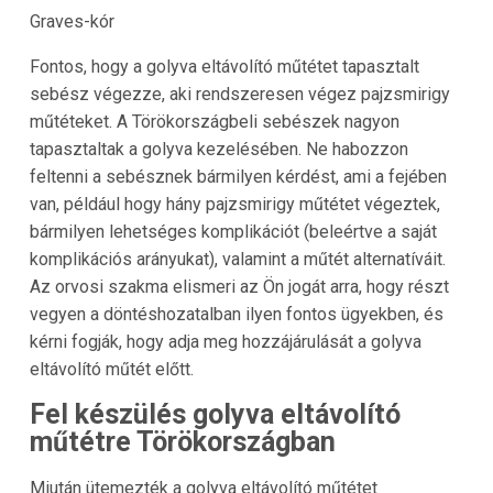
Graves-kór
Fontos, hogy a golyva eltávolító műtétet tapasztalt
sebész végezze, aki rendszeresen végez pajzsmirigy
műtéteket. A Törökországbeli sebészek nagyon
tapasztaltak a golyva kezelésében. Ne habozzon
feltenni a sebésznek bármilyen kérdést, ami a fejében
van, például hogy hány pajzsmirigy műtétet végeztek,
bármilyen lehetséges komplikációt (beleértve a saját
komplikációs arányukat), valamint a műtét alternatíváit.
Az orvosi szakma elismeri az Ön jogát arra, hogy részt
vegyen a döntéshozatalban ilyen fontos ügyekben, és
kérni fogják, hogy adja meg hozzájárulását a golyva
eltávolító műtét előtt.
Fel készülés golyva eltávolító
műtétre Törökországban
Miután ütemezték a golyva eltávolító műtétet