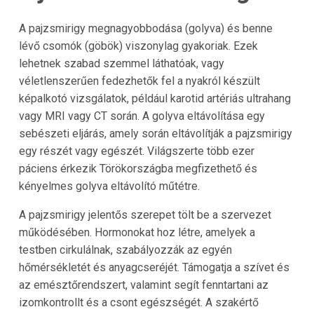
A pajzsmirigy megnagyobbodása (golyva) és benne
lévő csomók (göbök) viszonylag gyakoriak. Ezek
lehetnek szabad szemmel láthatóak, vagy
véletlenszerűen fedezhetők fel a nyakról készült
képalkotó vizsgálatok, például karotid artériás ultrahang
vagy MRI vagy CT során. A golyva eltávolítása egy
sebészeti eljárás, amely során eltávolítják a pajzsmirigy
egy részét vagy egészét. Világszerte több ezer
páciens érkezik
Törökországba
megfizethető és
kényelmes golyva eltávolító műtétre.
A pajzsmirigy jelentős szerepet tölt be a szervezet
működésében. Hormonokat hoz létre, amelyek a
testben cirkulálnak, szabályozzák az egyén
hőmérsékletét és anyagcseréjét. Támogatja a szívet és
az emésztőrendszert, valamint segít fenntartani az
izomkontrollt és a csont egészségét. A szakértő