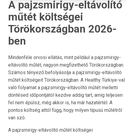
A pajzsmirigy-eltávolító
műtét költségei
Törökországban 2026-
ben
Mindenféle orvosi ellátás, mint például a pajzsmirigy-
eltávolító műtét, nagyon megfizethető
Törökországban
.
Számos tényező befolyásolja a pajzsmirigy-eltávolító
műtét költségeit Törökországban. A
Healthy Türkiye
-val
való folyamat a pajzsmirigy-eltávolító műtét melletti
döntésed időpontjától kezdve addig tart, amíg teljesen
fel nem épülsz, még akkor is, ha már hazatértél. A
pontos költség attól függ, hogy milyen típusú műtétről
van szó.
A pajzsmirigy-eltávolító műtét költségei