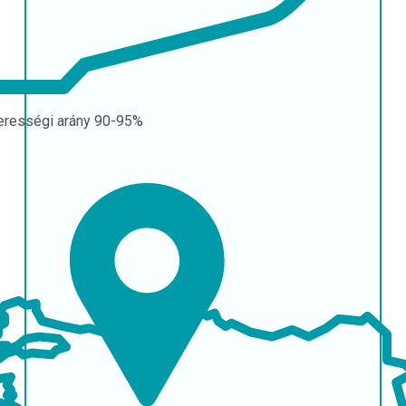
erességi arány
90-95%