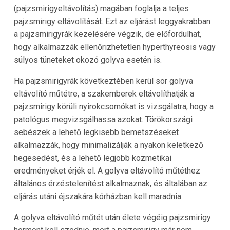
(pajzsmirigyeltávolítás) magában foglalja a teljes
pajzsmirigy eltávolítását. Ezt az eljárást leggyakrabban
a pajzsmirigyrák kezelésére végzik, de előfordulhat,
hogy alkalmazzák ellenőrizhetetlen hyperthyreosis vagy
súlyos tüneteket okozó golyva esetén is.
Ha pajzsmirigyrák következtében kerül sor golyva
eltávolító műtétre, a szakemberek eltávolíthatják a
pajzsmirigy körüli nyirokcsomókat is vizsgálatra, hogy a
patológus megvizsgálhassa azokat. Törökországi
sebészek a lehető legkisebb bemetszéseket
alkalmazzák, hogy minimalizálják a nyakon keletkező
hegesedést, és a lehető legjobb kozmetikai
eredményeket érjék el. A golyva eltávolító műtéthez
általános érzéstelenítést alkalmaznak, és általában az
eljárás utáni éjszakára kórházban kell maradnia.
A golyva eltávolító műtét után élete végéig pajzsmirigy