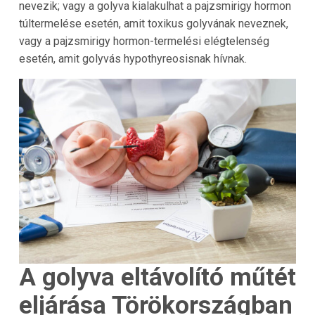
nevezik; vagy a golyva kialakulhat a pajzsmirigy hormon
túltermelése esetén, amit toxikus golyvának neveznek,
vagy a pajzsmirigy hormon-termelési elégtelenség
esetén, amit golyvás hypothyreosisnak hívnak.
A golyva eltávolító műtét
eljárása Törökországban