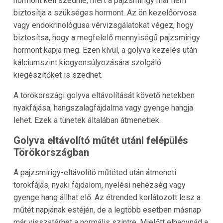
hormont kell szednie, mert a pajzsmirigy már nem
biztosítja a szükséges hormont. Az ön kezelőorvosa
vagy endokrinológusa vérvizsgálatokat végez, hogy
biztosítsa, hogy a megfelelő mennyiségű pajzsmirigy
hormont kapja meg. Ezen kívül, a golyva kezelés után
kálciumszint kiegyensúlyozására szolgáló
kiegészítőket is szedhet.
A törökországi golyva eltávolítását követő hetekben
nyakfájása, hangszalagfájdalma vagy gyenge hangja
lehet. Ezek a tünetek általában átmenetiek.
Golyva eltávolító műtét utáni felépülés
Törökországban
A pajzsmirigy-eltávolító műtéted után átmeneti
torokfájás, nyaki fájdalom, nyelési nehézség vagy
gyenge hang állhat elő. Az étrended korlátozott lesz a
műtét napjának estéjén, de a legtöbb esetben másnap
már visszatérhet a normális szintre. Mielőtt elhagynád a