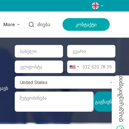
ᲔᲜᲔᲑᲘ
More
Ძიება
Კონტაქტი
დაგვიკავშირდით
ცავს
ᲒᲐᲒᲖᲐᲕᲜᲐ