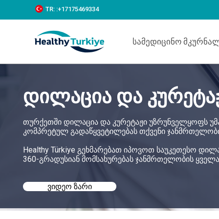
S
TR:
:+‪17175469334‬
k
i
p
Სამედიცინო Მკურნა
t
o
c
o
n
დილაცია და კურეტა
t
e
n
t
თურქეთში დილაცია და კურეტაჟი უზრუნველყოფს უ
კომპრეტულ გადაწყვეტილებას თქვენი ჯანმრთელობი
Healthy Türkiye გეხმარებათ იპოვოთ საუკეთესო დი
360-გრადუსიან მომსახურებას ჯანმრთელობის ყველ
ᲕᲘᲓᲔᲝ ᲖᲐᲠᲘ