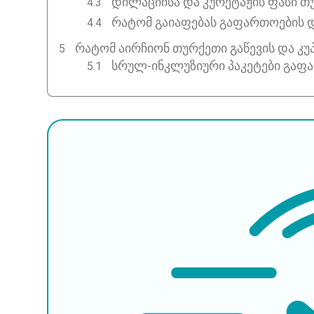
დილაციისა და კურეტაჟის ფასი თ
რატომ გაიაფებას გაფართოების დ
ᲠᲐᲢᲝᲛ ᲐᲘᲠᲩᲘᲝᲜ ᲗᲣᲠᲥᲔᲗᲘ ᲒᲐᲬᲔᲕᲘᲡ ᲓᲐ ᲙᲣ
სრულ-ინკლუზიური პაკეტები გაფა