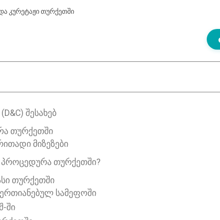
და კურეტაჟი თურქეთში
(D&C) ᲨᲔᲡᲐᲮᲔᲑ
ᲠᲐ ᲗᲣᲠᲥᲔᲗᲨᲘ
რითადი მიზეზები
Ს ᲞᲠᲝᲪᲔᲓᲣᲠᲐ ᲗᲣᲠᲥᲔᲗᲨᲘ?
ᲐᲡᲘ ᲗᲣᲠᲥᲔᲗᲨᲘ
აერთიანებულ სამეფოში
შ-ში