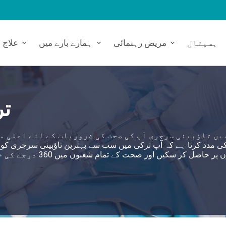
ہسپتال
مریض رہنمائی
ہمارے بارے میں
علاج
تر
یں تاؤبینی سرجری آپ کی صحت کی ضروریات کے لئے اعلی م
قیمتوں پر حاصل کر 