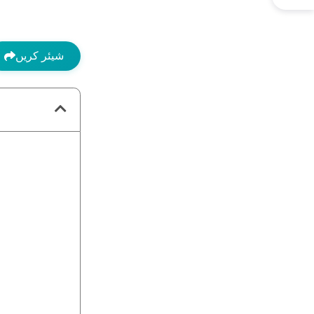
شیئر کریں