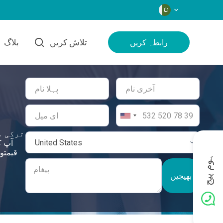
زبانیں
تلاش کریں
بلاگ
رابطہ کریں
ترکی م
ہوم پیج
بھیجیں