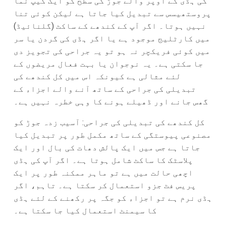
کی ہڈی کے اُوپر والے جوڑ کی سطح کو ایک کیپ نما
پروستھیسس سے تبدیل کیا جاتا ہے لیکن کوئی تنا
نہیں ہوتا۔ اگر آپ کے کندھے کے ساکٹ (گلنائیڈ)
میں کارٹلیج موجود ہے یا اگر ہڈی کی گردن یا سر
میں کوئی فریکچر نہ ہو تو یہ جراحی کی تجویز دی
جا سکتی ہے۔ یہ نوجوان یا بہت فعال مریضوں کے
لئے مثالی ہے کیونکہ اس میں کل کندھے کی
تبدیلی کی جراحی کے ساتھ آنے والے اجزاء کے
گھس جانے اور ڈھیلے ہونے کا وہی خطرہ نہیں ہے۔
کل کندھے کی تبدیلی کی جراحی: آسیب زدہ جوڑ کو
مصنوعی پیوستگی کے ساتھ مکمل طور پر تبدیل کیا
جاتا ہے جس میں ایک پالش دھات کی بال اور ایک
پلاسٹک کا ساکٹ شامل ہوتا ہے۔ اگر آپ کی ہڈی
اچھی حالت میں ہے تو ماہر ممکنہ طور پر ایک
پریس فٹ جزو استعمال کر سکتا ہے۔ تاہم، اگر
ہڈی نرم ہے تو اجزاء کو جگہ پر رکھنے کے لئے ہڈی
کا سیمنٹ استعمال کیا جا سکتا ہے۔