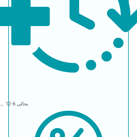
بحالی
6-12 ہفتے