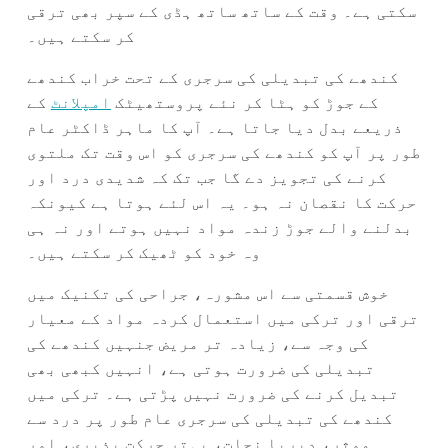
سکتی ہے۔ وقت کے ساتھ ساتھ ہڈی کے سپر بھی ترقی
کر سکتے ہیں۔
کندھے کی تبدیلی کی سرجری کے تحت خراب کندھے
کے جوڑ کو ہٹا کر نئے پروستھیٹک
امپلانٹ
کے
ذریعے بدل دیا جاتا ہے۔ آپ کا ماہر ڈاکٹر عام
طور پر آپ کو کندھے کی سرجری کو اس وقت تک ملتوی
کرنے کی تجویز دے گا جب تک کہ شدیدی درد اور
حرکت کا نقصان نہ ہو۔ یہ اس لئے ہوتا ہے کیونکہ
بدلنے والے جوڑ زندہ مواد نہیں ہوتے اور نہ ہی
وہ خود کو ٹھیک کر سکتے ہیں۔
خوش قسمتی سے اس مشورہ، جراحی کی تکنیک میں
ترقی اور ترکی میں استعمال کردہ مواد کے معیار
کی وجہ سے، زیادہ تر مریض جنہیں کندھے کی
تبدیلی کی ضرورت ہوتی ہے، انہیں کبھی بھی
تبدیل کرنے کی ضرورت نہیں پڑتی ہے۔ ترکی میں
کندھے کی تبدیلی کی سرجری عام طور پر درد سے
موثر، دیرپا نجات، بہتر حرکت پذیری، اور