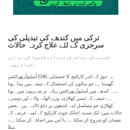
واٹس ایپ پر رابطہ کریں
ترکی میں کندھے کی تبدیلی کی
سرجری کے لئے علاج کردہ حالات
کندھے کو متاثر کرنے والے گٹھیا کی دو اہم
اقسام ہیں۔
آسٹیوآرتھرائٹس (OA): یہ جوڑ کے اندر کارٹلیج کا جسمانی
گھسنا ہے جو سالوں کی استعمال کے نتیجے میں پیدا ہوتا
ہے۔ کندھے میں آسٹیوآرتھرائٹس زیادہ تر شہریوں میں ہوتا
ہے جیسے کہ ٹینس کھلاڑی، وزن اٹھانے والے، اور دوسرے
کھلاڑی جو مسلسل اپنے کندھوں پر دباؤ ڈالتے ہیں۔ بعض
حالات میں، ایک شدید، اچانک چوٹ کارٹلیج کے لمبے عرصے کے
نقصان کو شروع کر سکتا ہے یا اس میں اضافہ کر سکتا ہے،
مثلاً: