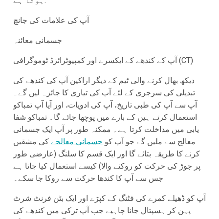
ہوتا ہے:
آپ کی علامات کی جانچ
جسمانی معائنہ
آپ کے کندھے کے ایکسرے اور کمپیوٹرائزڈ ٹوموگرافی (CT)
دیکھ بھال کرنے والی ٹیم کے دیگر اراکین آپ کی کندھے کی
تبدیلی کی سرجری کے لئے آپ کی تیاری کا جائزہ لیں گے۔
آپ سے آپ کی طبی تاریخ، آپ کی ادویات، اور آیا آپ تمباکو
استعمال کرتے ہیں کے بارے میں پوچھا جائے گا۔ تمباکو شفا
یابی میں مداخلت کرتا ہے۔ ممکنہ طور پر آپ ایک جسمانی
معالج سے ملیں گے جو آپ کو
جسمانی معالجے
کی مشقیں
کرنے کا طریقہ بتائے گا اور ایک قسم کا سلنگ (عارضی طور
پر جوڑ کی حرکت کو روکنے والا) کیسے استعمال کیا جاتا ہے
جس سے آپ کا کندھا حرکت سے روکا جا سکے۔
آپ کو ڈھیلے کمرے کی فٹنگ کے کپڑے اور ایک بٹن فرنٹ شرٹ
پہن کر ہسپتال جانا چاہیے جب آپ ترکی میں کندھے کی