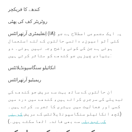
کندھے کا فریکچر
روٹریٹر کف کی پھٹی
اِنفلیمٹری آرتھرائٹس (IA): یہ ایک مجموعی اصطلاح ہے جو
کئی آٹو امیون، دائمی حالتوں کے لئے استعمال
ہوتی ہے جن کی کوئی واضح وجہ نہیں ہوتی۔ دو
بنیادی چیزیں جو کندھے کو متاثر کرتی ہیں:
انکائیلو سنگاسپونڈیلائٹس
ریمیٹیو آرتھرائٹس
ان حالتوں کے ساتھ بہت سے مریض جو کندھے کی
تبدیلی کی سرجری کراتے ہیں، کندھے میں درد میں
کمی اور فعالیت میں بہتری کا تجربہ کرتے ہیں۔
(کچھ انکائیلو سنگاسپونڈیلائٹس کے مریض
کوہنی
کی تبدیلی
سے بھی فائدہ اٹھا سکتے ہیں۔)