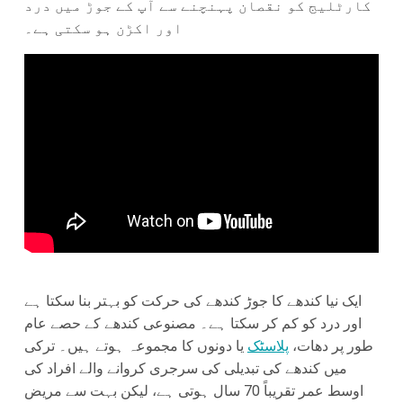
کارٹلیج کو نقصان پہنچنے سے آپ کے جوڑ میں درد
اور اکڑن ہو سکتی ہے۔
ایک نیا کندھے کا جوڑ کندھے کی حرکت کو بہتر بنا سکتا ہے
اور درد کو کم کر سکتا ہے۔ مصنوعی کندھے کے حصے عام
طور پر دھات،
پلاسٹک
یا دونوں کا مجموعہ ہوتے ہیں۔ ترکی
میں کندھے کی تبدیلی کی سرجری کروانے والے افراد کی
اوسط عمر تقریباً 70 سال ہوتی ہے، لیکن بہت سے مریض