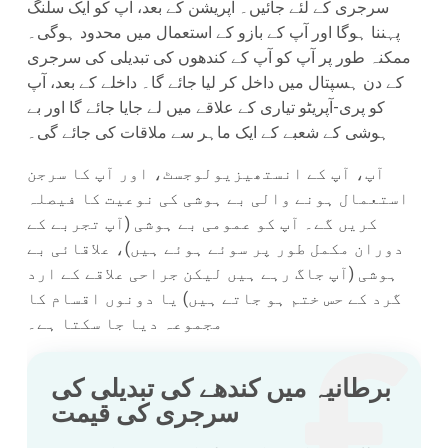
سرجری کے لئے جائیں۔ آپریشن کے بعد، آپ کو ایک سلنگ
پہننا ہوگا اور آپ کے بازو کے استعمال میں محدود ہوگی۔
ممکنہ طور پر آپ کو آپ کے کندھوں کی تبدیلی کی سرجری
کے دن ہسپتال میں داخل کر لیا جائے گا۔ داخلے کے بعد، آپ
کو پری-آپریٹو تیاری کے علاقے میں لے جایا جائے گا اور بے
ہوشی کے شعبے کے ایک ماہر سے ملاقات کی جائے گی۔
آپ، آپ کے انستھیزیولوجسٹ، اور آپ کا سرجن
استعمال ہونے والی بے ہوشی کی نوعیت کا فیصلہ
کریں گے۔ آپ کو عمومی بے ہوشی (آپ تجربے کے
دوران مکمل طور پر سوئے ہوئے ہیں)، علاقائی بے
ہوشی (آپ جاگ رہے ہیں لیکن جراحی علاقے کے ارد
گرد کے حس ختم ہو جاتے ہیں) یا دونوں اقسام کا
مجموعہ دیا جا سکتا ہے۔
برطانیہ میں کندھے کی تبدیلی کی
سرجری کی قیمت