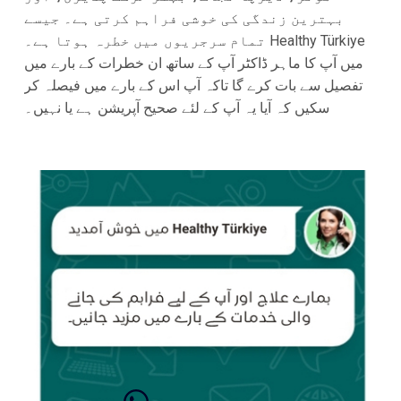
بہترین زندگی کی خوشی فراہم کرتی ہے۔ جیسے
تمام سرجریوں میں خطرہ ہوتا ہے۔ Healthy Türkiye
میں آپ کا ماہر ڈاکٹر آپ کے ساتھ ان خطرات کے بارے میں
تفصیل سے بات کرے گا تاکہ آپ اس کے بارے میں فیصلہ کر
سکیں کہ آیا یہ آپ کے لئے صحیح آپریشن ہے یا نہیں۔