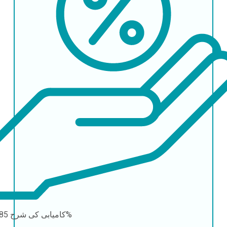
85-90%
کامیابی کی شرح