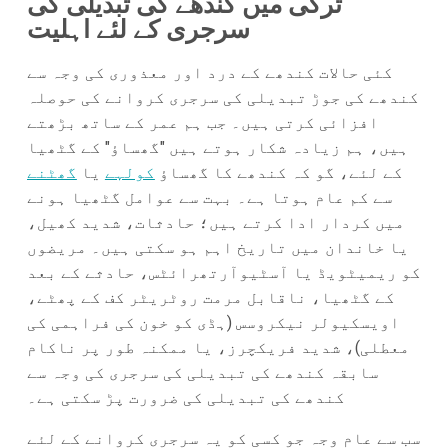
ترکی میں کندھے کی تبدیلی کی
سرجری کے لئے اہلیت
کئی حالات کندھے کے درد اور معذوری کی وجہ سے
کندھے کی جوڑ تبدیلی کی سرجری کروانے کی حوصلہ
افزائی کرتی ہیں۔ جب ہم عمر کے ساتھ بڑھتے
ہیں، ہم زیادہ شکار ہوتے ہیں "گھساؤ" کے گٹھیا
کے لئے، گو کہ کندھے کا گھساؤ
کولہے
یا
گھٹنے
سے کم عام ہوتا ہے۔ بہت سے عوامل گٹھیا ہونے
میں کردار ادا کرتے ہیں؛ حادثات، شدید کھیل،
یا خاندان میں تاریخ اہم ہو سکتی ہیں۔ مریضوں
کو ریمیٹویڈ یا آسٹیوآرتھرائٹس، حادثے کے بعد
کے گٹھیا، ناقابل مرمت روٹریٹر کف کے پھٹے،
اویسکیولر نیکروسس (ہڈی کو خون کی فراہمی کی
معطلی)، شدید فریکچرز، یا ممکنہ طور پر ناکام
سابقہ کندھے کی تبدیلی کی سرجری کی وجہ سے
کندھے کی تبدیلی کی ضرورت پڑ سکتی ہے۔
سب سے عام وجہ جو کسی کو یہ سرجری کروانے کے لئے