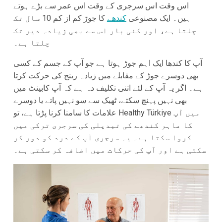
اس وقت اس سرجری کے وقت اس عمر سے بڑے ہوتے
ہیں۔ ایک مصنوعی
کندھے
کا جوڑ کم از کم 10 سال تک
چلتا ہے، اور کئی بار اس سے بھی زیادہ دیر تک
چلتا ہے۔
آپ کا کندھا ایک اہم جوڑ ہوتا ہے جو آپ کے جسم کے کسی
بھی دوسرے جوڑ کے مقابلے میں زیادہ رینج کی حرکت کرتا
ہے۔ اگر یہ آپ کے لئے اتنی تکلیف دہ ہے کہ آپ کابینٹ میں
بھی نہیں پہنچ سکتے، ٹھیک سے سو نہیں پاتے یا دوسرے
علامات کا سامنا کرنا پڑتا ہے، تو Healthy Türkiye میں آپ
کا ماہر کندھے کی تبدیلی کی سرجری ترکی میں
کروا سکتا ہے۔ یہ سرجری آپ کے درد کو دور کر
سکتی ہے اور آپ کی حرکات میں اضافہ کر سکتی ہے۔