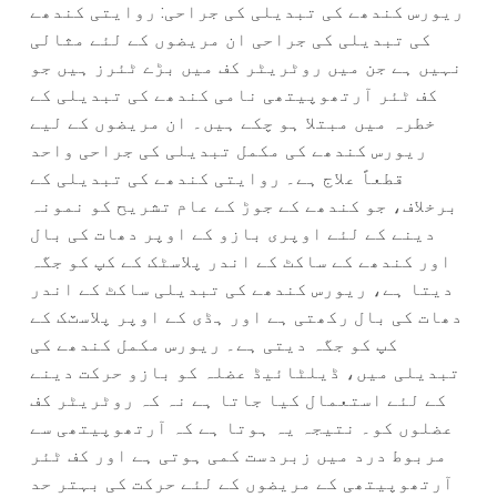
ریورس کندھے کی تبدیلی کی جراحی: روایتی کندھے
کی تبدیلی کی جراحی ان مریضوں کے لئے مثالی
نہیں ہے جن میں روٹریٹر کف میں بڑے ٹئرز ہیں جو
کف ٹئر آرتھوپیتھی نامی کندھے کی تبدیلی کے
خطرہ میں مبتلا ہو چکے ہیں۔ ان مریضوں کے لیے
ریورس کندھے کی مکمل تبدیلی کی جراحی واحد
قطعاً علاج ہے۔ روایتی کندھے کی تبدیلی کے
برخلاف، جو کندھے کے جوڑ کے عام تشریح کو نمونہ
دینے کے لئے اوپری بازو کے اوپر دھات کی بال
اور کندھے کے ساکٹ کے اندر پلاسٹک کے کپ کو جگہ
دیتا ہے، ریورس کندھے کی تبدیلی ساکٹ کے اندر
دھات کی بال رکھتی ہے اور ہڈی کے اوپر پلاسٽک کے
کپ کو جگہ دیتی ہے۔ ریورس مکمل کندھے کی
تبدیلی میں، ڈیلٹائیڈ عضلہ کو بازو حرکت دینے
کے لئے استعمال کیا جاتا ہے نہ کہ روٹریٹر کف
عضلوں کو۔ نتیجہ یہ ہوتا ہے کہ آرتھوپیتھی سے
مربوط درد میں زبردست کمی ہوتی ہے اور کف ٹئر
آرتھوپیتھی کے مریضوں کے لئے حرکت کی بہتر حد