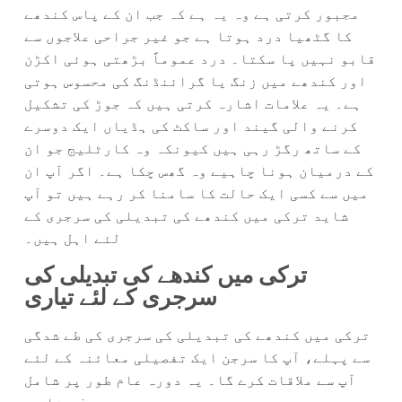
مجبور کرتی ہے وہ یہ ہے کہ جب ان کے پاس کندھے
کا گٹھیا درد ہوتا ہے جو غیر جراحی علاجوں سے
قابو نہیں پا سکتا۔ درد عموماً بڑھتی ہوئی اکڑن
اور کندھے میں زنگ یا گرائنڈنگ کی محسوس ہوتی
ہے۔ یہ علامات اشارہ کرتی ہیں کہ جوڑ کی تشکیل
کرنے والی گیند اور ساکٹ کی ہڈیاں ایک دوسرے
کے ساتھ رگڑ رہی ہیں کیونکہ وہ کارٹلیج جو ان
کے درمیان ہونا چاہیے وہ گھس چکا ہے۔ اگر آپ ان
میں سے کسی ایک حالت کا سامنا کر رہے ہیں تو آپ
شاید ترکی میں کندھے کی تبدیلی کی سرجری کے
لئے اہل ہیں۔
ترکی میں کندھے کی تبدیلی کی
سرجری کے لئے تیاری
ترکی میں کندھے کی تبدیلی کی سرجری کی طے شدگی
سے پہلے، آپ کا سرجن ایک تفصیلی معائنہ کے لئے
آپ سے ملاقات کرے گا۔ یہ دورہ عام طور پر شامل