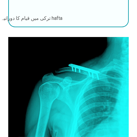
4-6 hafta
ترکی میں قیام کا دورانیہ