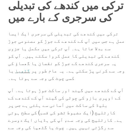
ترکی میں کندھے کی تبدیلی
کی سرجری کے بارے میں
ترکی میں کندھے کی تبدیلی کی سرجری ایک ایسا
عمل ہے جس میں آپ کے کندھے کے جوڑ کو مصنوعی جوڑ
سے بدلا جاتا ہے۔ آپ ترکی میں مکمل یا جزوی
کندھے کی تبدیلی کا عمل کروا سکتے ہیں۔ آپ کو
یہ سرجری کندھے کے جوڑ کو نقصان یا گھساؤ کی
وجہ سے کرنی پڑ سکتی ہے۔ یہ عام طور پر
گٹھیا
یا
کسی چوٹ کی وجہ سے ہوتا ہے۔
آپ کے کندھے میں گیند اور ساکٹ جوڑ ہوتا ہے۔ آپ
کے اوپری بازو کی چوٹی کی گیند آپ کے کندھے کے
بلیڈ کی ساکٹ میں آسانی سے ہلتی ہے جس پر
کارٹلیج (ایک مضبوط ٹشو کی قسم) کی سطح ہوتی
ہے۔ کارٹلیج کی وجہ سے، آپ کی ہڈیاں ایک دوسرے
سے رگڑتی نہیں ہیں۔ چوٹ یا گٹھیا کی وجہ سے