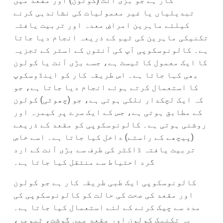
کار ہے جو بڑی آنت (کولون) اور مقعد میں
تبدیلیاں یا غیر معمولیات کی نشاندہی کرنے
کیلئے ماہرین امراضِ معدہ اور تربیت یافتہ
تکنیکی ماہرین کی ٹیم کے ذریعہ انجام دیا جاتا
ہے۔ کالونوسکوپی آپ کی آنتوں کے استر کے تجزیہ
کا ایک معمول کا ٹیسٹ ہے، جسے بڑی آنت یا کولون
بھی کہا جاتا ہے۔ اس طریقہ کار کو اینڈوسکوپ
کا استعمال کرتے ہوئے انجام دیا جاتا ہے، جو
کہ ایک لچکدار نلکی ہوتی ہے، جو (چھوٹی) کولون
کے مطابق ہوتی ہے، جس کے ایک سرے پر کیمرہ اور
روشنی ہوتی ہے۔ کالونوسکوپی کو مقعد کے ذریعے
(پیچھے کے راستے) داخل کیا جاتا ہے۔ اسے خاص
تربیت یافتہ ڈاکٹر کی طرف سے بڑی آنت کے ارد
گرد احتیاط سے منتقل کیا جاتا ہے۔
کالونوسکوپی ایک طبی طریقہ کار ہے جو کولون
اور مقعد کی صحت کی حالت کو کالونوسکوپی کی
مدد سے چیک کرنے کے لئے استعمال کیا جاتا ہے۔
یہ تکنیک کولون اور مقعد میں گوشت، ٹیومر،