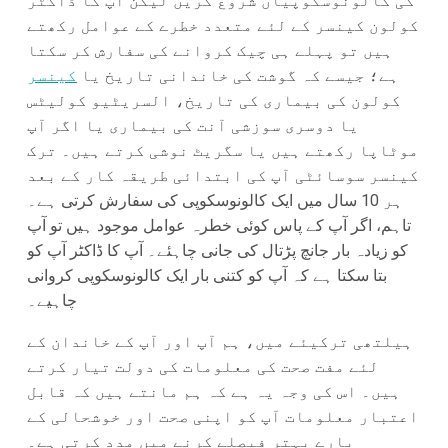
کی کالونوسکوپیاں شروع کریں لیکن آپ کا ڈاکٹر
کولون کینسر کے لئے متعدد خطرے کے عوامل رکھتے
ہیں تو پہلے ہی چیک کروانے کی سفارش کر سکتا
ہے؛ جیسے کہ گوشت کی خاندانی تاریخ یا
کینسر
کولون کی بیماری کی تاریخ، السریٹیو کولیٹس
یا دوسری سوزشی آنت کی بیماری یا اگر آپ
موٹاپا رکھتے ہیں یا سگریٹ نوشی کرتے ہیں۔ ترک
کینسر سوسائٹی آپ کی ابتدائی طریقہ کار کے بعد
ہر 10 سال میں ایک کالونوسکوپی کی سفارش کرتی ہے۔
تاہم، اگر آپ کے پاس کوئی خطرہ عوامل موجود ہیں تو آپ
کو زیادہ بار جانچ پڑتال کی جانی چاہئے۔ آپ کا ڈاکٹر آپ کو
بتا سکتا ہے کہ آپ کو کتنی بار ایک کالونوسکوپی کروانی
چاہیے۔
ہیلتھی ترکیئے میں، ہم آپ اور آپ کے خاندان کے
لئے مفت صحت کی معلومات کی دولت تیار کرتے
ہیں۔ اس کی وجہ یہ ہے کہ ہم مانتے ہیں کہ قابل
اعتبار معلومات آپ کو اپنی صحت اور خوشحالی کے
بارے بہتر فیصلے کرنے میں مدد کرتی ہے۔