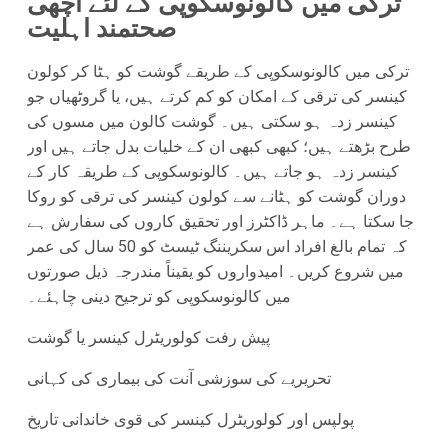
ترکی میں کالونوسکوپی کے لئے اچھی
صحتمند اہلیت
ترکی میں کالونوسکوپی کے طریقے گوشت کو ہٹا کر کولون
کینسر کی ترقی کے امکان کو کم کرتے ہیں، یا گروٹھیاں جو
کینسر زدہ ہو سکتی ہیں۔ گوشت کالون میں مسوں کی
طرح بڑھتے ہیں؛ کبھی کبھی ان کے خلیات بدل جاتے ہیں اور
کینسر زدہ ہو جاتے ہیں۔ کالونوسکوپی کے طریقہ کار کے
دوران گوشت کو ہٹانے سے کولون کینسر کی ترقی کو روکا
جا سکتا ہے۔ ماہر ڈاکٹرز اور تحقیق کاروں کی سفارش ہے
کہ تمام بالغ افراد اس سکریننگ ٹیسٹ کو 50 سال کی عمر
میں شروع کریں۔ امیدواروں کو یقیناً مندرجہ ذیل صورتوں
میں کالونوسکوپی کو ترجیح دینی چاہئے۔
پیش رفت کولوریٹرل کینسر یا گوشت
تحریریے کی سوزشی آنت کی بیماری کی کہانی
پولپس اور کولوریٹرل کینسر کی قوی خاندانی تاریخ