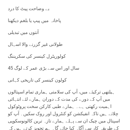
بے وضاحت پیٹ کا درد
پاخانہ میں پیپ یا بلغم دیکھنا
آنتوں میں تبدیلی
طولانی غیر گزرنے والا اسہال
کولوریٹرل کینسر کی سکریننگ
45 سال اور اس سے بڑی عمر کے لوگ
کولون کینسر کی تاریخی کہانی
ہیلتھی ترکیئے میں، آپ کی سلامتی ہماری تمام اسپتالوں
میں آپ کے دورے کی مدت کے دوران ہمارے لئے انتہائی
اہمیت رکھتی ہے۔ ہمارے طبی کارکن سخت پروٹوکول
چلاتے ہیں تاکہ انفیکشن کو کنٹرول اور روک سکیں۔ آپ کو
اسپتال میں چیک ان سے پہلے ہمارے تازہ ترین کالونوسکوپی
کے طریقہ کار سے آگاہ کیا جائے گا۔ ہم تجویز کرتے ہیں کہ