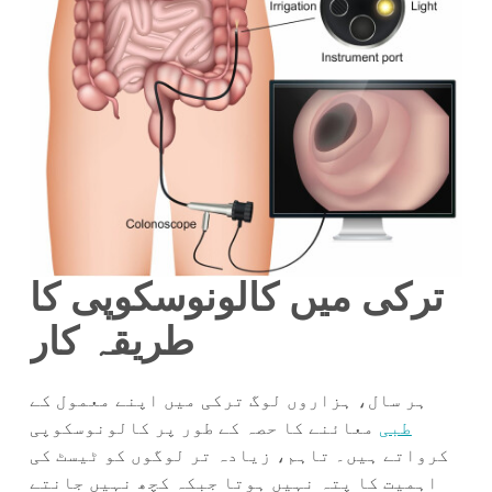
ترکی میں کالونوسکوپی کا
طریقہ کار
ہر سال، ہزاروں لوگ ترکی میں اپنے معمول کے
طبی
معائنے کا حصہ کے طور پر کالونوسکوپی
کرواتے ہیں۔ تاہم، زیادہ تر لوگوں کو ٹیسٹ کی
اہمیت کا پتہ نہیں ہوتا جبکہ کچھ نہیں جانتے