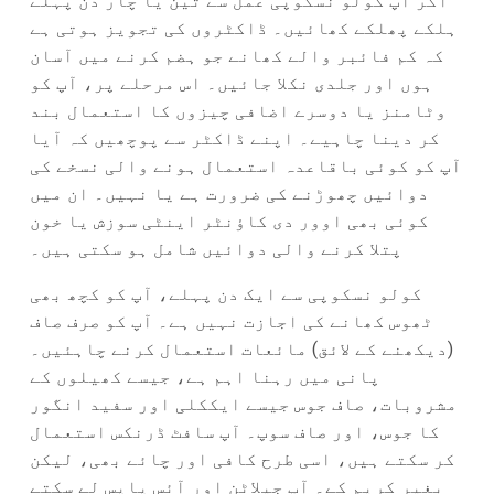
اگر آپ کولو نسکوپی عمل سے تین یا چار دن پہلے
ہلکے پھلکے کھائیں۔ ڈاکٹروں کی تجویز ہوتی ہے
کہ کم فائبر والے کھانے جو ہضم کرنے میں آسان
ہوں اور جلدی نکلا جائیں۔ اس مرحلے پر، آپ کو
وٹامنز یا دوسرے اضافی چیزوں کا استعمال بند
کر دینا چاہیے۔ اپنے ڈاکٹر سے پوچھیں کہ آیا
آپ کو کوئی باقاعدہ استعمال ہونے والی نسخے کی
دوائیں چھوڑنے کی ضرورت ہے یا نہیں۔ ان میں
کوئی بھی اوور دی کاؤنٹر اینٹی سوزش یا خون
پتلا کرنے والی دوائیں شامل ہو سکتی ہیں۔
کولو نسکوپی سے ایک دن پہلے، آپ کو کچھ بھی
ٹھوس کھانے کی اجازت نہیں ہے۔ آپ کو صرف صاف
(دیکھنے کے لائق) مائعات استعمال کرنے چاہئیں۔
پانی میں رہنا اہم ہے، جیسے کھیلوں کے
مشروبات، صاف جوس جیسے ایککلی اور سفید انگور
کا جوس، اور صاف سوپ۔ آپ سافٹ ڈرنکس استعمال
کر سکتے ہیں، اسی طرح کافی اور چائے بھی، لیکن
بغیر کریم کے۔ آپ جیلاٹن اور آئس پاپس لے سکتے