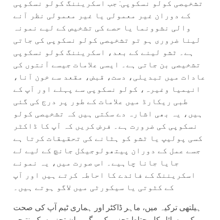
تشخیصی کولو نسکوپی: جب اسکریننگ کولو نسکوپی
کے دوران غیر معمولی یا غیر معمولی نظر آنے
والی نشوونما یا حصے کی تشخیص کے لیے نمونہ
لینا ضروری ہو تو تشخیصی کولو نسکوپی کی جاتی
ہے۔ ٹشو لینے کے بعد، اسکریننگ کولو نسکوپی
تشخیصی بن جاتی ہے۔ ایسی علامات جیسے آنتوں کی
عادات میں تبدیلی، دست، قبض، مقعد سے خون آنا،
انیمیا وغیرہ، کولو نسکوپی سے پہلے اور آپ کے
طبی ریکارڈ میں علامات کے طور پر درج کی گئی
ہیں، یہ بھی اشارہ دے سکتی ہیں کہ تشخیصی کولو
نسکوپی کی ضرورت ہے۔ فرض کریں کہ آپ کا ڈاکٹر
کسی پولیپ یا ٹشو کو ہٹانے کی تحقیقات کرتا ہے
جسے عمل کے دوران پیتھولوجیکل جانچ کے لیے لے
جایا جانا چاہیے۔ اس صورت میں، یہ نمونے
اسکریننگ کے فائدے کا احاطہ کرتے ہیں اور آپ
کے کٹوتی یا سیکورٹی میں لاگو ہوتے ہیں۔
ہیلتھی ترکیہ میں، ماہر ڈاکٹر اور ہماری ٹیم آپ کی صحت
کے مسائل کا محتاط تجزیہ کرے گی۔ ان تجزیوں کے نتیجے