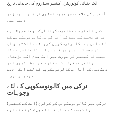
ایک جنیاتی کولوریٹرل کینسر سنڈروم کی خاندانی تاریخ
آنتوں کی علامات جو مزید تحقیق کی ضرورت پر زور
دیتی ہیں
کسی ڈاکٹر سے مشاورت کرنا ایک اچھا طریقہ ہے
یہ جانچنے کے لئے کہ آیا کوئی کالونوسکوپی کے
لئے اہل ہے۔ کالونوسکوپی کروانے کا اشتیاق آپ
کو صحت کے امور پر قابو پانے کا فائدہ دے گا
جیسے کہ کینسر کی صورت میں ایک قدم آگے بڑھنا۔
ہیلتھی ترکیئے کے دفتر سے رابطہ کریں اور
دیکھیں کہ آیا آپ کالونوسکوپی کے لئے ایک اچھے
امیدوار ہیں۔
ترکی میں کالونوسکوپی کے لئے
وجوہات
ترکی میں کالونوسکوپی کو کولون (آنت کے کینسر)
یا گوشت کے منگو کے لئے چیک کرنے کے لیے