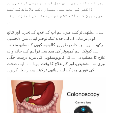
بھی لے سکتے ہیں۔ اس عمل کو بایوپسی کہتے ہیں،
ڈاکٹر کو بعد میں بیماری کی علامات کے لیے
خوردبین کے ساتھ ٹشو کو دیکھنے کی اجازت دیتا
ہے۔
یہاں ہیلتھی ترکیئے میں، ہم آپ کے علاج کے تجربہ اور نتائج
کو بہتر بنانے کے لیے جدید ٹیکنالوجیز اپنانے میں دلچسپی
رکھتے ہیں۔ یہ خاص طور پر کالونوسکوپی کے ساتھ متعلقہ
ہے، کیونکہ ہم کمپیوٹر کی مدد سے فراہم کیے جانے والے
علاج کا مطلب یہ ہے کہ کالونوسکوپی کی مزید درست جگہ،
تیزی سے تشخیص، اور کم علاج کا وقت ہوتا ہے۔ اپنے صحت
کی فوری مدد کے لیے ہیلتھی ترکیئے سے رابطہ کریں۔