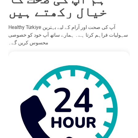
خیال رکھتے ہیں
Healthy Türkiye آپ کی صحت اور آرام کے لیے بہترین
سہولیات فراہم کرتا ہے۔ ہمارے ساتھ آپ خود کو خصوصی
محسوس کریں گے۔