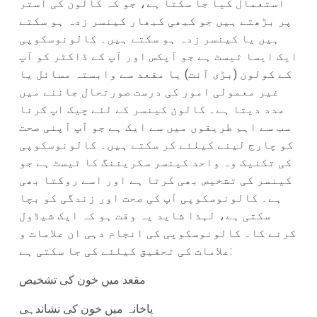
استعمال کیا جا سکتا ہے، جو کہ کالون کی استر
پر بڑھتے ہیں جو کبھی کبھار کینسر زدہ ہو سکتے
ہیں یا کینسر زدہ ہو سکتے ہیں۔ کالونوسکوپی
ایک ایسا ٹیسٹ ہے جو آپکس اور آپ کے ڈاکٹر کو آپ
کے کولون (بڑی آنت) یا مقعد سے وابستہ مسائل یا
غیر معمولی امور کی درست صورتحال جاننے میں
مدد دیتا ہے۔ کالون کینسر کے لئے چیک اپ کرنا
سب سے اہم طریقوں میں سے ایک ہے جو آپ آپنی صحت
کو چارج لینے کیلئے کر سکتے ہیں۔ کالونوسکوپی
کی تکنیک وہ واحد کینسر سکریننگ کا ٹیسٹ ہے جو
کینسر کی تشخیص بھی کرتا ہے اور اسے روکتا بھی
ہے۔ کالونوسکوپی آپ کی صحت اور زندگی کو بچا
سکتی ہے، لہذا شاید یہ وقت ہو کہ ایک شیڈول
کرنے کا۔ کالونوسکوپی کی انجام دہی ان علامات و
علامات کی تحقیق کیلئے کی جا سکتی ہے:
مقعد میں خون کی تشخیص
پاخانہ میں خون کی نشاندہی