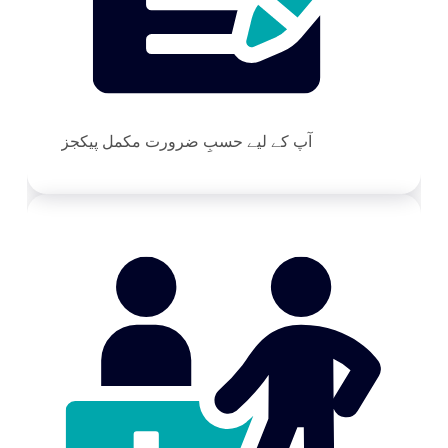
آپ کے لیے حسبِ ضرورت مکمل پیکجز