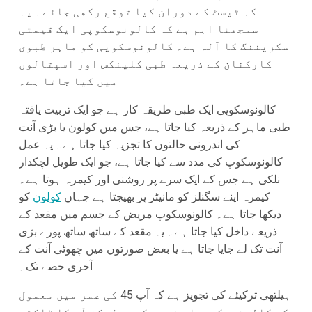
کہ ٹیسٹ کے دوران کیا توقع رکھی جائے۔ یہ
سمجھنا اہم ہے کہ کالونوسکوپی ایک قیمتی
سکریننگ کا آلہ ہے۔ کالونوسکوپی کو ماہر طبوی
کارکنان کے ذریعہ طبی کلینکس اور اسپتالوں
میں کیا جاتا ہے۔
کالونوسکوپی ایک طبی طریقہ کار ہے جو ایک تربیت یافتہ
طبی ماہر کے ذریعہ کیا جاتا ہے، جس میں کولون یا بڑی آنت
کی اندرونی حالتوں کا تجزیہ کیا جاتا ہے۔ یہ عمل
کالونوسکوپ کی مدد سے کیا جاتا ہے، جو ایک طویل لچکدار
نلکی ہے جس کے ایک سرے پر روشنی اور کیمرہ ہوتا ہے۔
کیمرہ اپنے سگنلز کو مانیٹر پر بھیجتا ہے جہاں
کولون
کو
دیکھا جاتا ہے۔ کالونوسکوپ مریض کے جسم میں مقعد کے
ذریعے داخل کیا جاتا ہے۔ یہ مقعد کے ساتھ ساتھ پورے بڑی
آنت تک لے جایا جاتا ہے یا بعض صورتوں میں چھوٹی آنت کے
آخری حصے تک۔
ہیلتھی ترکیئے کی تجویز ہے کہ آپ 45 کی عمر میں معمول