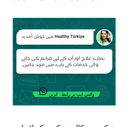
واٹس ایپ پر رابطہ کریں