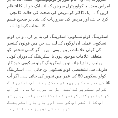
امراض معدہ یا کولوریٹرل سرجن کے لئے ایک حوالہ کا انتظام
کریں گے۔ ایک ڈاکٹر کو مریض کی صحت کی حالت کا تجزیہ
کرنا چاہئے اور مریض کی ضروریات کی بنیاد پر صحیح قسم
کا انتخاب کرنا چاہئے۔
اسکریننگ کولو نسکوپی: اسکریننگ کی بنا پر کرنے والی کولو
نسکوپی عملیہ ان لوگوں کے لیے ہے جن میں قولون کینسر
کی کوئی علامات نہیں ہوتی ہیں۔ اگر کسی شخص کو
متعلقہ علامات موجود ہوں یا اسکریننگ کے دوران کوئی
پولیپ ہٹا دیا جائے تو یہ اسکریننگ کولو نسکوپی خود کار
طریقے سے تشخیصی کولو نسکوپی بن جاتی ہے۔ اسکریننگ
کولو نسکوپی 50 کی عمر میں تجویز کی جاتی ہے۔ اگر آپ
50 کی عمر سے کم ہیں، تو ممکن ہے کہ آپ اسکریننگ
کولو نسکوپی کے لیے اہل نہ ہوں۔ تاہم، اگر آپ
کو کولوریکٹل کینسر کے امکانات زیادہ ہوں، تو
آپ کا ڈاکٹر آپ کو جلد اور بار بار اسکریننگ
کروانے کی تجویز دے سکتا ہے۔