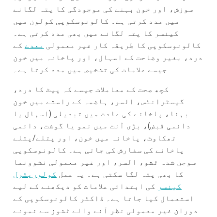
سوزش، اور خون بہنے کی موجودگی کا پتہ لگانے
میں مدد کرتی ہے۔ کالونوسکوپی کولون میں
کینسر کا پتہ لگانے میں بھی مدد کرتی ہے۔
کالونوسکوپی کا طریقہ کار غیر معمولی
معدے
کے
درد، بغیر وضاحت کے اسہال، اور پاخانہ میں خون
جیسے علامات کی تشخیص میں مدد کرتا ہے۔
کچھ صحت کے معاملات جیسے کہ پیٹ کا درد،
گیسٹرائٹس، السر، ہاضمہ کے راستے میں خون
بہنا، پاخانے کی عادت میں تبدیلی (اسہال یا
دائمی قبض)، بڑی آنت میں نمو یا گوشت، دائمی
تھکاوٹ، پاخانہ میں خون، اور پتلے/پتلے
پاخانے کی سفارش کی جاتی ہے۔ کالونوسکوپی
سوجن شدہ ٹشو، السر، اور غیر معمولی نشوونما
کا بھی پتہ لگا سکتی ہے۔ یہ عمل
کولوریٹرل
کینسر
کی ابتدائی علامات کو دیکھنے کے لیے
استعمال کیا جاتا ہے۔ ڈاکٹر کالونوسکوپی کے
دوران غیر معمولی نظر آنے والے ٹشوز سے نمونے