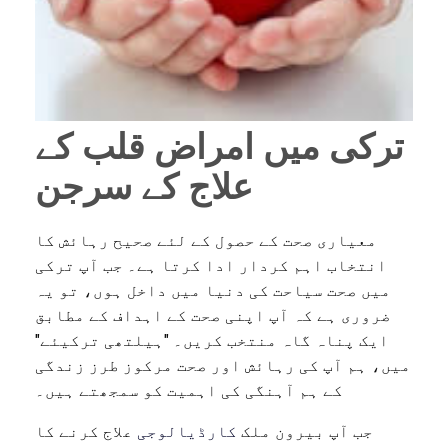
ترکی میں امراض قلب کے
علاج کے سرجن
معیاری صحت کے حصول کے لئے صحیح رہائش کا
انتخاب اہم کردار ادا کرتا ہے۔ جب آپ ترکی
میں صحت سیاحت کی دنیا میں داخل ہوں، تو یہ
ضروری ہے کہ آپ اپنی صحت کے اہداف کے مطابق
ایک پناہ گاہ منتخب کریں۔ "ہیلتھی ترکیئے"
میں، ہم آپ کی رہائش اور صحت مرکوز طرز زندگی
کے ہم آہنگی کی اہمیت کو سمجھتے ہیں۔
جب آپ بیرون ملک
کارڈیالوجی
علاج کرنے کا