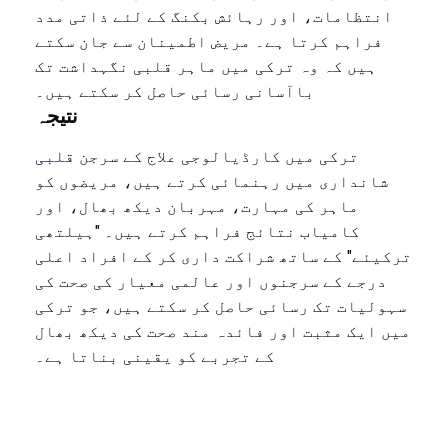
انتظامات، اور رہائش بکنگ کے لئے ذاتی مدد
فراہم کرتا ہے۔ مریض اطمینان سے جان سکتے
ہیں کہ وہ ترکی میں ماہر قلبی نگہداشت تک
باآسانی رسائی حاصل کر سکتے ہیں۔
نتیجہ
ترکی میں کارڈیالوجی علاج کے سرجن
قلبی
شانداری میں رہنمائی کرتے ہیں، مریضوں کو
ماہر کی مہارت، مہربان دیکھ بھال، اور
کامیاب نتائج فراہم کرتے ہیں۔ "ہیلتھی
ترکیئے" کے ساتھ شراکت داری کر کے افراد اعلی
درجے کے سرجنوں اور عالمی معیار کی صحت کی
سہولیات تک رسائی حاصل کر سکتے ہیں، جو ترکی
میں ایک مثبت اور فائدہ مند صحت کی دیکھ بھال
کے تجربے کو یقینی بناتا ہے۔