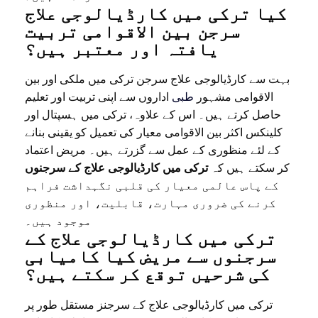
کیا ترکی میں کارڈیالوجی علاج
سرجن بین الاقوامی تربیت
یافتہ اور معتبر ہیں؟
بہت سے کارڈیالوجی علاج سرجن ترکی میں ملکی اور بین
الاقوامی مشہور
طبی
اداروں سے اپنی تربیت اور تعلیم
حاصل کرتے ہیں۔ اس کے علاوہ، ترکی میں ہسپتال اور
کلینکس اکثر بین الاقوامی معیار کی تعمیل کو یقینی بنانے
کے لئے منظوری کے عمل سے گزرتے ہیں۔ مریض اعتماد
کر سکتے ہیں کہ
ترکی میں کارڈیالوجی علاج کے سرجنوں
کے پاس عالمی معیار کی قلبی نگہداشت فراہم
کرنے کی ضروری مہارت، قابلیت، اور منظوری
موجود ہیں۔
ترکی میں کارڈیالوجی علاج کے
سرجنوں سے مریض کیا کامیابی
کی شرحیں توقع کر سکتے ہیں؟
ترکی میں کارڈیالوجی علاج کے سرجنز مستقل طور پر