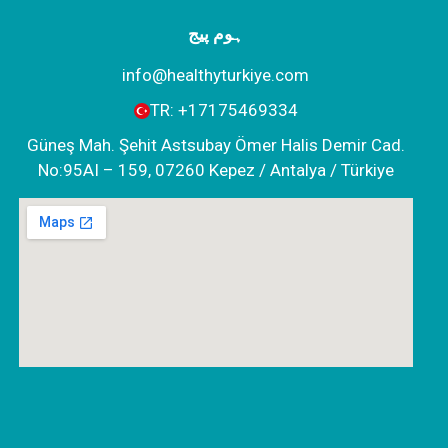
ہوم پیج
info@healthyturkiye.com
TR:
+‪17175469334‬
Güneş Mah. Şehit Astsubay Ömer Halis Demir Cad.
No:95AI – 159, 07260 Kepez / Antalya / Türkiye