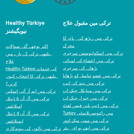
ترکی میں مقبول علاج
Healthy Türkiye
نیویگیشنز
ترکی میں ریڑھ کی ہڈی کا
محرک
اکثر پوچھے گئے سوالات
ترکی میں اسکولیوسس سرجری
ہیلتھی ترکی کے بارے میں
ترکی میں اعضاء کی لمبائی
علاج
بڑھانے کی سرجری
Healthy Türkiye کی خدمات
ترکی میں عضو تناسل کو بڑھانا
ہیلتھی ترکی کا انتخاب کیوں
ترکی میں نیند کی لیب
کریں؟
ترکی میں میڈیکل چیک اپ
ترکی میں ایم آر آئی اسکین
ترکی میں جنرل چیک اپ
ترکی میں آل آن 6 ڈینٹل
ترکی میں ڈیپ پلین فیس لفٹ
امپلانٹس
Turkey میں رائنوسرپلاسٹی
ترکی میں آل آن 4 ڈینٹل
ترکی میں ممی میک اوور
ایمپلانٹس
ترکی میں ایف یو ای ہیئر
ترکی میں بالوں کی پیوندکاری