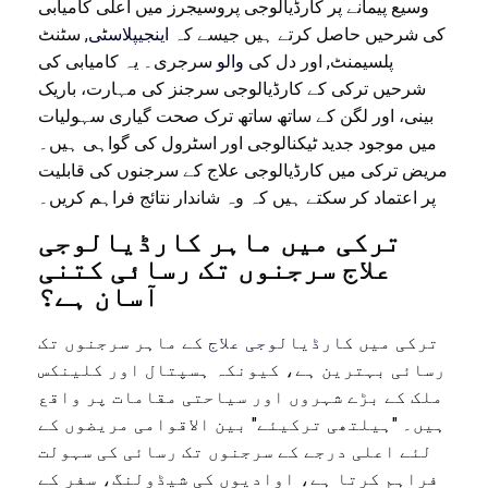
وسیع پیمانے پر کارڈیالوجی پروسیجرز میں اعلی کامیابی
کی شرحیں حاصل کرتے ہیں جیسے کہ
اینجيپلاسٹی
, سٹنٹ
پلسیمنٹ, اور دل کی
والو
سرجری۔ یہ کامیابی کی
شرحیں ترکی کے کارڈیالوجی سرجنز کی مہارت، باریک
بینی، اور لگن کے ساتھ ساتھ ترک صحت گیاری سہولیات
میں موجود جدید ٹیکنالوجی اور اسٹرول کی گواہی ہیں۔
مریض ترکی میں کارڈیالوجی علاج کے سرجنوں کی قابلیت
پر اعتماد کر سکتے ہیں کہ وہ شاندار نتائج فراہم کریں۔
ترکی میں ماہر کارڈیالوجی
علاج سرجنوں تک رسائی کتنی
آسان ہے؟
ترکی میں
کارڈیالوجی علاج
کے ماہر سرجنوں تک
رسائی بہترین ہے، کیونکہ ہسپتال اور کلینکس
ملک کے بڑے شہروں اور سیاحتی مقامات پر واقع
ہیں۔ "ہیلتھی ترکیئے" بین الاقوامی مریضوں کے
لئے اعلی درجے کے سرجنوں تک رسائی کی سہولت
فراہم کرتا ہے، اوادیوں کی شیڈولنگ، سفر کے