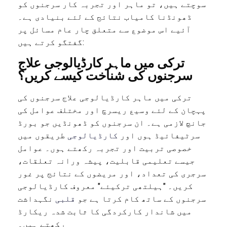
سوچتے ہیں، تو ماہر اور تجربہ کار سرجنوں کو
ڈھونڈنا کامیاب نتائج کے لئے بنیادی ہے۔
آئیے اس موضوع سے متعلق چار عام مسائل پر
گفتگو کرتے ہیں:
ترکی میں ماہر کارڈیالوجی علاج
سرجنوں کی شناخت کیسے کریں؟
ترکی میں ماہر کارڈیالوجی علاج سرجنوں کی
پہچان کے لئے وسیع ریسرچ اور مختلف عوامل کی
جانچ لازمی ہے۔ ان سرجنوں کو ڈھونڈیں جو بورڈ
سرٹیفائیڈ ہوں اور
کارڈیالوجی
طریقوں میں
خصوصی تربیت اور تجربہ رکھتے ہوں۔ عوامل
جیسے تعلیمی قابلیت، پیشہ ورانہ تعلقات،
سرجری کی تعداد، اور مریضوں کے نتائج پر غور
کریں۔ "ہیلتھی ترکیئے" معروف کارڈیالوجی
سرجنوں کے ساتھ کام کرتا ہے جو
قلبی
نگہداشت
میں شاندار کارکردگی کا ثابت شدہ ریکارڈ
رکھتے ہیں۔