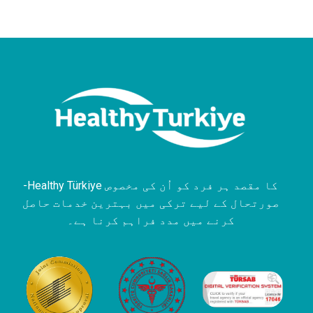
-Healthy Türkiye کا مقصد ہر فرد کو اُن کی مخصوص
صورتحال کے لیے ترکی میں بہترین خدمات حاصل
کرنے میں مدد فراہم کرنا ہے۔