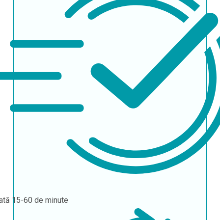
ată
15-60 de minute