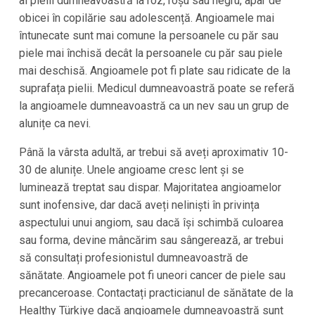
al pielii dumneavoastră la roz, roșu sau negru, apar de
obicei în copilărie sau adolescență. Angioamele mai
întunecate sunt mai comune la persoanele cu păr sau
piele mai închisă decât la persoanele cu păr sau piele
mai deschisă. Angioamele pot fi plate sau ridicate de la
suprafața pielii. Medicul dumneavoastră poate se referă
la angioamele dumneavoastră ca un nev sau un grup de
alunițe ca nevi.
Până la vârsta adultă, ar trebui să aveți aproximativ 10-
30 de alunițe. Unele angioame cresc lent și se
luminează treptat sau dispar. Majoritatea angioamelor
sunt inofensive, dar dacă aveți neliniști în privința
aspectului unui angiom, sau dacă își schimbă culoarea
sau forma, devine mâncărim sau sângerează, ar trebui
să consultați profesionistul dumneavoastră de
sănătate. Angioamele pot fi uneori cancer de piele sau
precanceroase. Contactați practicianul de sănătate de la
Healthy Türkiye dacă angioamele dumneavoastră sunt