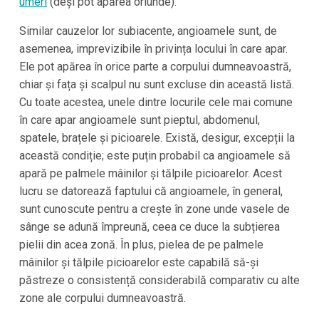
umeri
(deși pot apărea oriunde).
Similar cauzelor lor subiacente, angioamele sunt, de
asemenea, imprevizibile în privința locului în care apar.
Ele pot apărea în orice parte a corpului dumneavoastră,
chiar și fața și scalpul nu sunt excluse din această listă.
Cu toate acestea, unele dintre locurile cele mai comune
în care apar angioamele sunt pieptul, abdomenul,
spatele, brațele și picioarele. Există, desigur, excepții la
această condiție; este puțin probabil ca angioamele să
apară pe palmele mâinilor și tălpile picioarelor. Acest
lucru se datorează faptului că angioamele, în general,
sunt cunoscute pentru a crește în zone unde vasele de
sânge se adună împreună, ceea ce duce la subțierea
pielii din acea zonă. În plus, pielea de pe palmele
mâinilor și tălpile picioarelor este capabilă să-și
păstreze o consistență considerabilă comparativ cu alte
zone ale corpului dumneavoastră.