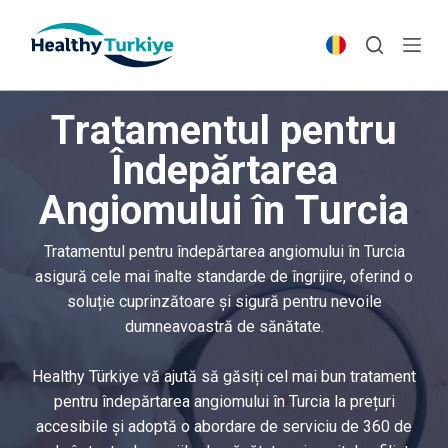
S
k
i
p
Tratamentul pentru
t
o
Îndepărtarea
c
Angiomului în Turcia
o
n
t
Tratamentul pentru îndepărtarea angiomului în Turcia
e
asigură cele mai înalte standarde de îngrijire, oferind o
n
soluție cuprinzătoare și sigură pentru nevoile
t
dumneavoastră de sănătate.
Healthy Türkiye vă ajută să găsiți cel mai bun tratament
pentru îndepărtarea angiomului în Turcia la prețuri
accesibile și adoptă o abordare de serviciu de 360 de