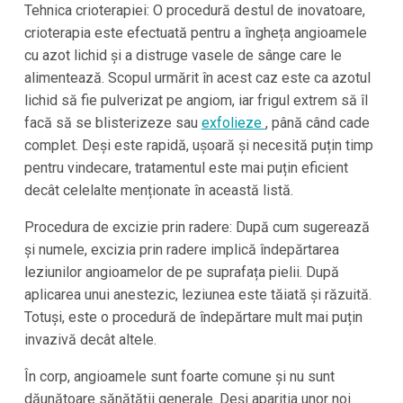
Tehnica crioterapiei: O procedură destul de inovatoare,
crioterapia este efectuată pentru a îngheța angioamele
cu azot lichid și a distruge vasele de sânge care le
alimentează. Scopul urmărit în acest caz este ca azotul
lichid să fie pulverizat pe angiom, iar frigul extrem să îl
facă să se blisterizeze sau
exfolieze
, până când cade
complet. Deși este rapidă, ușoară și necesită puțin timp
pentru vindecare, tratamentul este mai puțin eficient
decât celelalte menționate în această listă.
Procedura de excizie prin radere: După cum sugerează
și numele, excizia prin radere implică îndepărtarea
leziunilor angioamelor de pe suprafața pielii. După
aplicarea unui anestezic, leziunea este tăiată și răzuită.
Totuși, este o procedură de îndepărtare mult mai puțin
invazivă decât altele.
În corp, angioamele sunt foarte comune și nu sunt
dăunătoare sănătății generale. Deși apariția unor noi