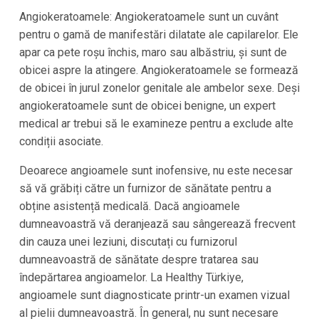
Angiokeratoamele: Angiokeratoamele sunt un cuvânt
pentru o gamă de manifestări dilatate ale capilarelor. Ele
apar ca pete roșu închis, maro sau albăstriu, și sunt de
obicei aspre la atingere. Angiokeratoamele se formează
de obicei în jurul zonelor genitale ale ambelor sexe. Deși
angiokeratoamele sunt de obicei benigne, un expert
medical ar trebui să le examineze pentru a exclude alte
condiții asociate.
Deoarece angioamele sunt inofensive, nu este necesar
să vă grăbiți către un furnizor de sănătate pentru a
obține asistență medicală. Dacă angioamele
dumneavoastră vă deranjează sau sângerează frecvent
din cauza unei leziuni, discutați cu furnizorul
dumneavoastră de sănătate despre tratarea sau
îndepărtarea angioamelor. La Healthy Türkiye,
angioamele sunt diagnosticate printr-un examen vizual
al pielii dumneavoastră. În general, nu sunt necesare