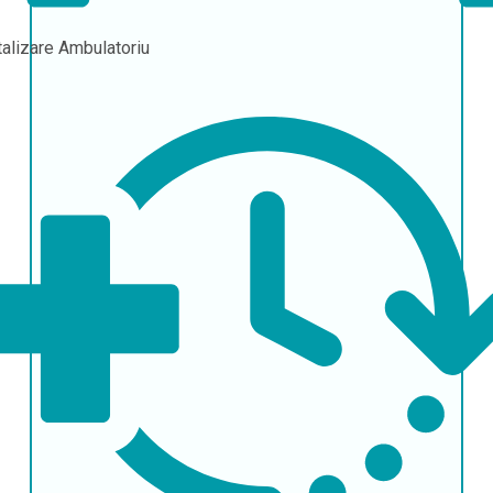
talizare
Ambulatoriu