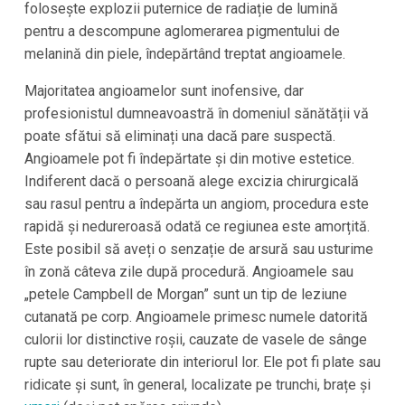
folosește explozii puternice de radiație de lumină
pentru a descompune aglomerarea pigmentului de
melanină din piele, îndepărtând treptat angioamele.
Majoritatea angioamelor sunt inofensive, dar
profesionistul dumneavoastră în domeniul sănătății vă
poate sfătui să eliminați una dacă pare suspectă.
Angioamele pot fi îndepărtate și din motive estetice.
Indiferent dacă o persoană alege excizia chirurgicală
sau rasul pentru a îndepărta un angiom, procedura este
rapidă și nedureroasă odată ce regiunea este amorțită.
Este posibil să aveți o senzație de arsură sau usturime
în zonă câteva zile după procedură. Angioamele sau
„petele Campbell de Morgan” sunt un tip de leziune
cutanată pe corp. Angioamele primesc numele datorită
culorii lor distinctive roșii, cauzate de vasele de sânge
rupte sau deteriorate din interiorul lor. Ele pot fi plate sau
ridicate și sunt, în general, localizate pe trunchi, brațe și