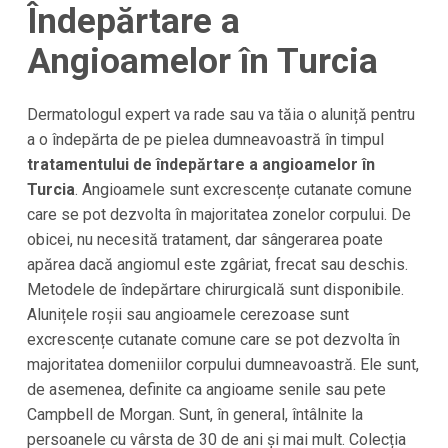
Îndepărtare a
Angioamelor în Turcia
Dermatologul expert va rade sau va tăia o aluniță pentru
a o îndepărta de pe pielea dumneavoastră în timpul
tratamentului de îndepărtare a angioamelor în
Turcia
. Angioamele sunt excrescențe cutanate comune
care se pot dezvolta în majoritatea zonelor corpului. De
obicei, nu necesită tratament, dar sângerarea poate
apărea dacă angiomul este zgâriat, frecat sau deschis.
Metodele de îndepărtare chirurgicală sunt disponibile.
Alunițele roșii sau angioamele cerezoase sunt
excrescențe cutanate comune care se pot dezvolta în
majoritatea domeniilor corpului dumneavoastră. Ele sunt,
de asemenea, definite ca angioame senile sau pete
Campbell de Morgan. Sunt, în general, întâlnite la
persoanele cu vârsta de 30 de ani și mai mult. Colecția