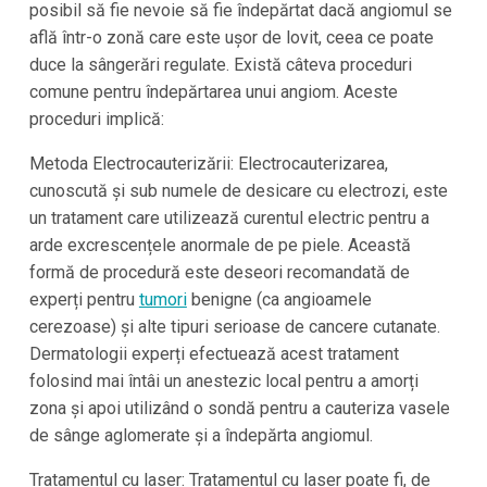
posibil să fie nevoie să fie îndepărtat dacă angiomul se
află într-o zonă care este ușor de lovit, ceea ce poate
duce la sângerări regulate. Există câteva proceduri
comune pentru îndepărtarea unui angiom. Aceste
proceduri implică:
Metoda Electrocauterizării: Electrocauterizarea,
cunoscută și sub numele de desicare cu electrozi, este
un tratament care utilizează curentul electric pentru a
arde excrescențele anormale de pe piele. Această
formă de procedură este deseori recomandată de
experți pentru
tumori
benigne (ca angioamele
cerezoase) și alte tipuri serioase de cancere cutanate.
Dermatologii experți efectuează acest tratament
folosind mai întâi un anestezic local pentru a amorți
zona și apoi utilizând o sondă pentru a cauteriza vasele
de sânge aglomerate și a îndepărta angiomul.
Tratamentul cu laser: Tratamentul cu laser poate fi, de