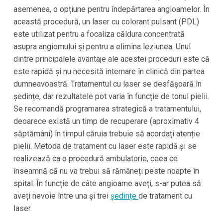
asemenea, o opțiune pentru îndepărtarea angioamelor. În
această procedură, un laser cu colorant pulsant (PDL)
este utilizat pentru a focaliza căldura concentrată
asupra angiomului și pentru a elimina leziunea. Unul
dintre principalele avantaje ale acestei proceduri este că
este rapidă și nu necesită internare în clinică din partea
dumneavoastră. Tratamentul cu laser se desfășoară în
ședințe, dar rezultatele pot varia în funcție de tonul pielii.
Se recomandă programarea strategică a tratamentului,
deoarece există un timp de recuperare (aproximativ 4
săptămâni) în timpul căruia trebuie să acordați atenție
pielii. Metoda de tratament cu laser este rapidă și se
realizează ca o procedură ambulatorie, ceea ce
înseamnă că nu va trebui să rămâneți peste noapte în
spital. În funcție de câte angioame aveți, s-ar putea să
aveți nevoie între una și trei
ședințe
de tratament cu
laser.