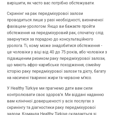
вирішити, як часто вас потрібно обстежувати.
Скринінг на рак передміхурової залози
проводиться лише у разі необхідності, визначеної
фахівцем-урологом. Якщо ви бажаєте пройти
обстеження на передміхуровий рак, спочатку слід
звернутися за порадою до консультаційного
уролога. Ті, кому може знадобитися обстеження -
це чоловіки у віці від 40 до 75 років, або чоловіки з
підвищеним ризиком раку передміхурової залози,
що мають афро-карибське походження, сімейну
історію раку передміхурової залози та дієту, багату
на насичені тваринні жири та червоне м'ясо.
У Healthy Türkiye ми прагнемо дати вам сили
контролювати своє здоров'я. Ми віддані наданню
вам клінічної довершеності у всіх послугах з
скринінгу та діагностики раку передміхурової
залози. Команда Healthy Türkiye складається зі