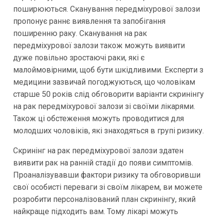
поширюються. Сканування передміхурової залози
пропонує раннє виявлення та запобігання
поширенню раку. Сканування на рак
передміхурової залози також можуть виявити
дуже повільно зростаючі раки, які є
малоймовірними, щоб бути шкідливими. Експерти з
медицини зазвичай погоджуються, що чоловікам
старше 50 років слід обговорити варіанти скринінгу
на рак передміхурової залози зі своїми лікарями.
Також ці обстеження можуть проводитися для
молодших чоловіків, які знаходяться в групі ризику.
Скринінг на рак передміхурової залози здатен
виявити рак на ранній стадії до появи симптомів.
Проаналізувавши фактори ризику та обговоривши
свої особисті переваги зі своїм лікарем, ви можете
розробити персоналізований план скринінгу, який
найкраще підходить вам. Тому лікарі можуть