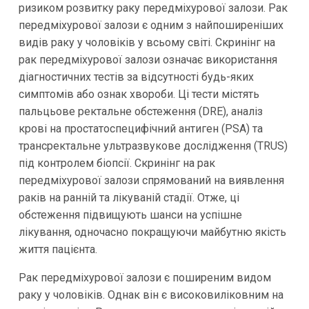
ризиком розвитку раку передміхурової залози. Рак
передміхурової залози є одним з найпоширеніших
видів раку у чоловіків у всьому світі. Скринінг на
рак передміхурової залози означає використання
діагностичних тестів за відсутності будь-яких
симптомів або ознак хвороби. Ці тести містять
пальцьове ректальне обстеження (DRE), аналіз
крові на простатоспецифічний антиген (PSA) та
трансректальне ультразвукове дослідження (TRUS)
під контролем біопсії. Скринінг на рак
передміхурової залози спрямований на виявлення
раків на ранній та лікуваній стадії. Отже, ці
обстеження підвищують шанси на успішне
лікування, одночасно покращуючи майбутню якість
життя пацієнта.
Рак передміхурової залози є поширеним видом
раку у чоловіків. Однак він є високовиліковним на