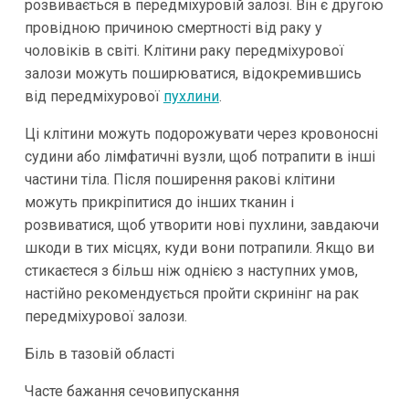
розвивається в передміхуровій залозі. Він є другою
провідною причиною смертності від раку у
чоловіків в світі. Клітини раку передміхурової
залози можуть поширюватися, відокремившись
від передміхурової
пухлини
.
Ці клітини можуть подорожувати через кровоносні
судини або лімфатичні вузли, щоб потрапити в інші
частини тіла. Після поширення ракові клітини
можуть прикріпитися до інших тканин і
розвиватися, щоб утворити нові пухлини, завдаючи
шкоди в тих місцях, куди вони потрапили. Якщо ви
стикаєтеся з більш ніж однією з наступних умов,
настійно рекомендується пройти скринінг на рак
передміхурової залози.
Біль в тазовій області
Часте бажання сечовипускання