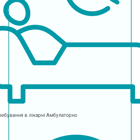
ебування в лікарні
Амбулаторно