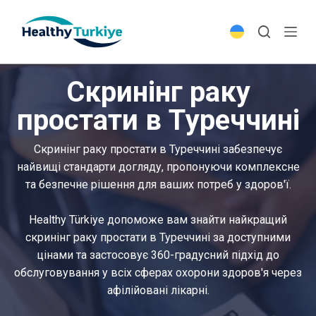
S
k
i
p
Скринінг раку
t
o
простати в Туреччині
c
o
Скринінг раку простати в Туреччині забезпечує
n
найвищі стандарти догляду, пропонуючи комплексне
t
та безпечне рішення для ваших потреб у здоров'ї.
e
n
Healthy Türkiye допоможе вам знайти найкращий
t
скринінг раку простати в Туреччині за доступними
цінами та застосовує 360-градусний підхід до
обслуговування у всіх сферах охорони здоров'я через
афілійовані лікарні.