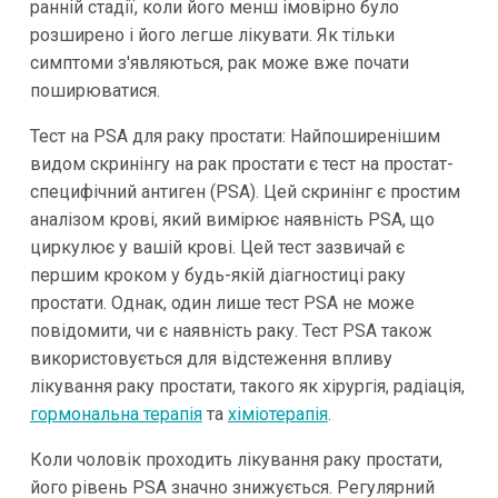
ранній стадії, коли його менш імовірно було
розширено і його легше лікувати. Як тільки
симптоми з'являються, рак може вже почати
поширюватися.
Тест на PSA для раку простати: Найпоширенішим
видом скринінгу на рак простати є тест на простат-
специфічний антиген (PSA). Цей скринінг є простим
аналізом крові, який вимірює наявність PSA, що
циркулює у вашій крові. Цей тест зазвичай є
першим кроком у будь-якій діагностиці раку
простати. Однак, один лише тест PSA не може
повідомити, чи є наявність раку. Тест PSA також
використовується для відстеження впливу
лікування раку простати, такого як хірургія, радіація,
гормональна терапія
та
хіміотерапія
.
Коли чоловік проходить лікування раку простати,
його рівень PSA значно знижується. Регулярний