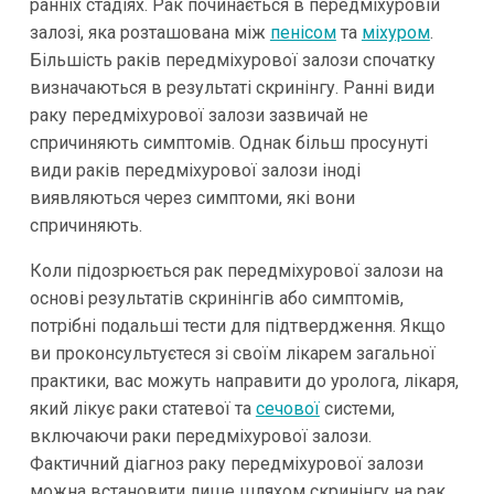
ранніх стадіях. Рак починається в передміхуровій
залозі, яка розташована між
пенісом
та
міхуром
.
Більшість раків передміхурової залози спочатку
визначаються в результаті скринінгу. Ранні види
раку передміхурової залози зазвичай не
спричиняють симптомів. Однак більш просунуті
види раків передміхурової залози іноді
виявляються через симптоми, які вони
спричиняють.
Коли підозрюється рак передміхурової залози на
основі результатів скринінгів або симптомів,
потрібні подальші тести для підтвердження. Якщо
ви проконсультуєтеся зі своїм лікарем загальної
практики, вас можуть направити до уролога, лікаря,
який лікує раки статевої та
сечової
системи,
включаючи раки передміхурової залози.
Фактичний діагноз раку передміхурової залози
можна встановити лише шляхом скринінгу на рак