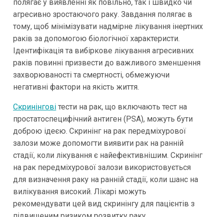
полягає у виявленні як повільно, так і швидко чи
агресивно зростаючого раку. Завдання полягає в
тому, щоб мінімізувати надмірне лікування інертних
раків за допомогою біологічної характеристи.
Ідентифікація та вибіркове лікування агресивних
раків повинні призвести до важливого зменшення
захворюваності та смертності, обмежуючи
негативні фактори на якість життя.
Скринінгові
тести на рак, що включають тест на
простатоспецифічний антиген (PSA), можуть бути
доброю ідеєю. Скринінг на рак передміхурової
залози може допомогти виявити рак на ранній
стадії, коли лікування є найефективнішим. Скринінг
на рак передміхурової залози використовується
для визначення раку на ранній стадії, коли шанс на
вилікування високий. Лікарі можуть
рекомендувати цей вид скринінгу для пацієнтів з
підвищеним ризиком розвитку раку