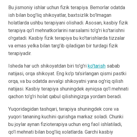
Bu jismoniy ishlar uchun fizik terapiya. Bemorlar odatda
ish bilan bog'liq shikoyatlar, baxtsizlik bo'lmagan
holatlarda ushbu terapiyani olishadi. Asosan, kasbiy fizik
terapiya qo'l mehnatkorlarini narsalarni to'g'ri ko'tarishni
o'rgatadi. Kasbiy fizik terapiya bu ko'tarishlarda tizzalar
va emas yelka bilan targ'ib qiladigan bir turdagi fizik
terapiyadir.
Isheda har uch shikoyatdan biri to'g'ri
ko'tarish
sabab
natijasi, orqa shikoyat. Eng ko'p ta'sirlangan qismi pastki
orqa, va bu odatda avvalgi shikoyatni yana og'riq qilish
natijasi. Kasbiy terapiya shuningdek ayniqsa qo'l mehnati
qachon to'g'ri holat qabul qilishingizga yordam beradi.
Yuqoridagidan tashqari, terapiya shuningdek core va
yuqori tananing kuchini qurishga markaz soladi. Chunki
bu joylar aynan fizioterapiya uchun eng faol ishlatiladi,
qo'l mehnati bilan bog'liq xolatlarda. Garchi kasbiy