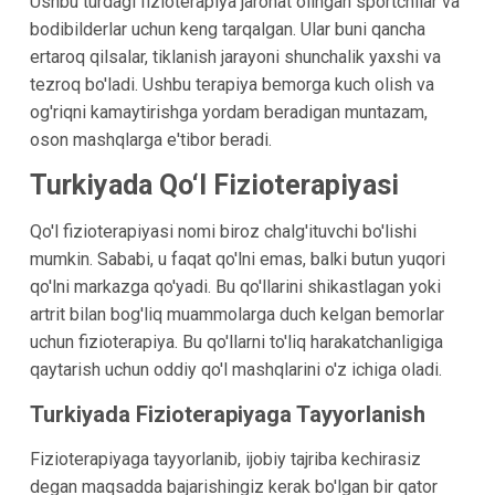
Ushbu turdagi fizioterapiya jarohat olingan sportchilar va
bodibilderlar uchun keng tarqalgan. Ular buni qancha
ertaroq qilsalar, tiklanish jarayoni shunchalik yaxshi va
tezroq bo'ladi. Ushbu terapiya bemorga kuch olish va
og'riqni kamaytirishga yordam beradigan muntazam,
oson mashqlarga e'tibor beradi.
Turkiyada Qo‘l Fizioterapiyasi
Qo'l fizioterapiyasi nomi biroz chalg'ituvchi bo'lishi
mumkin. Sababi, u faqat qo'lni emas, balki butun yuqori
qo'lni markazga qo'yadi. Bu qo'llarini shikastlagan yoki
artrit bilan bog'liq muammolarga duch kelgan bemorlar
uchun fizioterapiya. Bu qo'llarni to'liq harakatchanligiga
qaytarish uchun oddiy qo'l mashqlarini o'z ichiga oladi.
Turkiyada Fizioterapiyaga Tayyorlanish
Fizioterapiyaga tayyorlanib, ijobiy tajriba kechirasiz
degan maqsadda bajarishingiz kerak bo'lgan bir qator