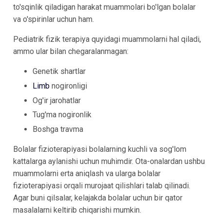
to'sqinlik qiladigan harakat muammolari bo'lgan bolalar
va o'spirinlar uchun ham.
Pediatrik fizik terapiya quyidagi muammolarni hal qiladi,
ammo ular bilan chegaralanmagan:
Genetik shartlar
Limb
nogironligi
Og'ir jarohatlar
Tug'ma nogironlik
Boshga travma
Bolalar fizioterapiyasi bolalarning kuchli va sog'lom
kattalarga aylanishi uchun muhimdir. Ota-onalardan ushbu
muammolarni erta aniqlash va ularga bolalar
fizioterapiyasi orqali murojaat qilishlari talab qilinadi.
Agar buni qilsalar, kelajakda bolalar uchun bir qator
masalalarni keltirib chiqarishi mumkin.