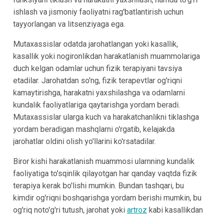
ishlash va jismoniy faoliyatni rag'batlantirish uchun
tayyorlangan va litsenziyaga ega.
Mutaxassislar odatda jarohatlangan yoki kasallik,
kasallik yoki nogironlikdan harakatlanish muammolariga
duch kelgan odamlar uchun fizik terapiyani tavsiya
etadilar. Jarohatdan so'ng, fizik terapevtlar og'riqni
kamaytirishga, harakatni yaxshilashga va odamlarni
kundalik faoliyatlariga qaytarishga yordam beradi.
Mutaxassislar ularga kuch va harakatchanlikni tiklashga
yordam beradigan mashqlarni o'rgatib, kelajakda
jarohatlar oldini olish yo'llarini ko'rsatadilar.
Biror kishi harakatlanish muammosi ularnning kundalik
faoliyatiga to'sqinlik qilayotgan har qanday vaqtda fizik
terapiya kerak bo'lishi mumkin. Bundan tashqari, bu
kimdir og'riqni boshqarishga yordam berishi mumkin, bu
og'riq noto'g'ri tutush, jarohat yoki
artroz
kabi kasallikdan