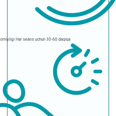
omiyligi
Har seans uchun 30-60 daqiqa