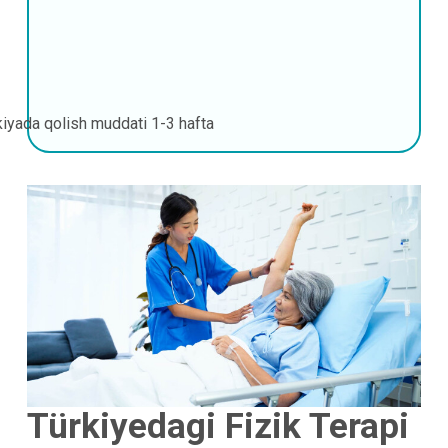
kiyada qolish muddati
1-3 hafta
Türkiyedagi Fizik Terapi