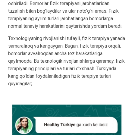
oshiriladi. Bemorlar fizik terapiyani jarohatlaridan
tuzalish bilan bog'laydilar va ular noto'g'ri emas. Fizik
terapiyaning ayrim turlari jarohatlangan bemorlarga
normal tanaviy harakatlarini qaytarishda yordam beradi.
Texnologiyaning rivojlanishi tufayli, fizik terapiya yanada
samaraliroq va kengaygan. Bugun, fizik terapiya orqali,
bemorlar avvalroqdan ancha tez harakatlariga
qaytmoqda. Bu texnologik rivojlanishlarga qaramay, fizik
terapiyaning prinsiplari va turlari o'xshash. Turkiyada
keng qo'ldan foydalaniladigan fizik terapiya turlari
quyidagilar;