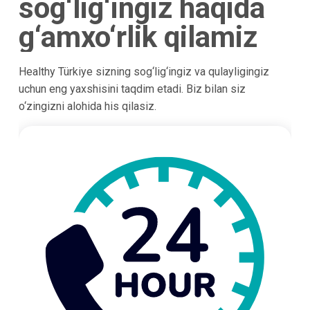
sog‘lig‘ingiz haqida
g‘amxo‘rlik qilamiz
Healthy Türkiye sizning sog‘lig‘ingiz va qulayligingiz
uchun eng yaxshisini taqdim etadi. Biz bilan siz
o‘zingizni alohida his qilasiz.