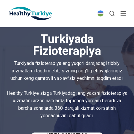
S
k
i
p
Turkiyada
t
o
Fizioterapiya
c
o
Turkiyada fizioterapiya eng yuqori darajadagi tibbiy
n
xizmatlarni taqdim etib, sizning sog'liq ehtiyojlaringiz
t
uchun keng qamrovli va xavfsiz yechimni taqdim etadi.
e
n
Healthy Türkiye sizga Turkiyadagi eng yaxshi fizioterapiya
t
xizmatini arzon narxlarda topishga yordam beradi va
barcha sohalarda 360-darajali xizmat ko'rsatish
yondashuvini qabul qiladi.