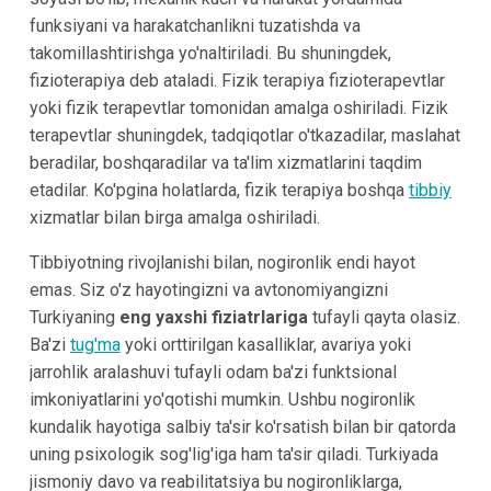
funksiyani va harakatchanlikni tuzatishda va
takomillashtirishga yo'naltiriladi. Bu shuningdek,
fizioterapiya deb ataladi. Fizik terapiya fizioterapevtlar
yoki fizik terapevtlar tomonidan amalga oshiriladi. Fizik
terapevtlar shuningdek, tadqiqotlar o'tkazadilar, maslahat
beradilar, boshqaradilar va ta'lim xizmatlarini taqdim
etadilar. Ko'pgina holatlarda, fizik terapiya boshqa
tibbiy
xizmatlar bilan birga amalga oshiriladi.
Tibbiyotning rivojlanishi bilan, nogironlik endi hayot
emas. Siz o'z hayotingizni va avtonomiyangizni
Turkiyaning
eng yaxshi fiziatrlariga
tufayli qayta olasiz.
Ba'zi
tug'ma
yoki orttirilgan kasalliklar, avariya yoki
jarrohlik aralashuvi tufayli odam ba'zi funktsional
imkoniyatlarini yo'qotishi mumkin. Ushbu nogironlik
kundalik hayotiga salbiy ta'sir ko'rsatish bilan bir qatorda
uning psixologik sog'lig'iga ham ta'sir qiladi. Turkiyada
jismoniy davo va reabilitatsiya bu nogironliklarga,