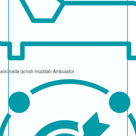
alxonada qolish muddati
Ambulator