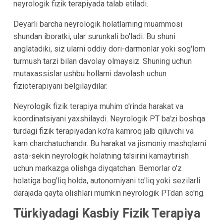
neyrologik fizik terapiyada talab etiladi.
Deyarli barcha neyrologik holatlarning muammosi
shundan iboratki, ular surunkali bo'ladi. Bu shuni
anglatadiki, siz ularni oddiy dori-darmonlar yoki sog'lom
turmush tarzi bilan davolay olmaysiz. Shuning uchun
mutaxassislar ushbu hollarni davolash uchun
fizioterapiyani belgilaydilar.
Neyrologik fizik terapiya muhim o'rinda harakat va
koordinatsiyani yaxshilaydi. Neyrologik PT ba'zi boshqa
turdagi fizik terapiyadan ko'ra kamroq jalb qiluvchi va
kam charchatuchandır. Bu harakat va jismoniy mashqlarni
asta-sekin neyrologik holatning ta'sirini kamaytirish
uchun markazga olishga diyqatchan. Bemorlar o'z
holatiga bog'liq holda, autonomiyani to'liq yoki sezilarli
darajada qayta olishlari mumkin neyrologik PTdan so'ng.
Türkiyadagi Kasbiy Fizik Terapiya