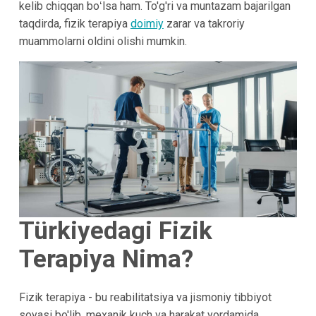
kelib chiqqan boʻlsa ham. To'g'ri va muntazam bajarilgan
taqdirda, fizik terapiya
doimiy
zarar va takroriy
muammolarni oldini olishi mumkin.
Türkiyedagi Fizik
Terapiya Nima?
Fizik terapiya - bu reabilitatsiya va jismoniy tibbiyot
soyasi bo'lib, mexanik kuch va harakat yordamida