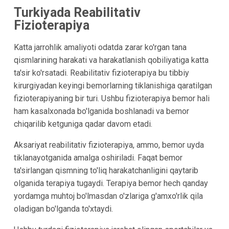
Turkiyada Reabilitativ
Fizioterapiya
Katta jarrohlik amaliyoti odatda zarar ko'rgan tana
qismlarining harakati va harakatlanish qobiliyatiga katta
ta'sir ko'rsatadi. Reabilitativ fizioterapiya bu tibbiy
kirurgiyadan keyingi bemorlarning tiklanishiga qaratilgan
fizioterapiyaning bir turi. Ushbu fizioterapiya bemor hali
ham kasalxonada bo'lganida boshlanadi va bemor
chiqarilib ketguniga qadar davom etadi.
Aksariyat reabilitativ fizioterapiya, ammo, bemor uyda
tiklanayotganida amalga oshiriladi. Faqat bemor
ta'sirlangan qismning to'liq harakatchanligini qaytarib
olganida terapiya tugaydi. Terapiya bemor hech qanday
yordamga muhtoj bo'lmasdan o'zlariga g'amxo'rlik qila
oladigan bo'lganda to'xtaydi.