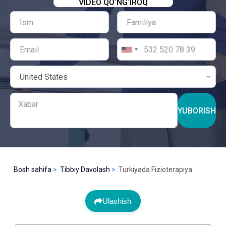
VIDEO QO‘NG‘IROQ
YUBORISH
Bosh sahifa
Tibbiy Davolash
Turkiyada Fizioterapiya
Ulashish