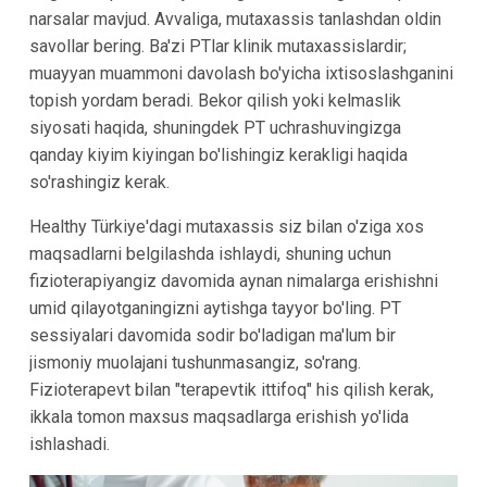
narsalar mavjud. Avvaliga, mutaxassis tanlashdan oldin
savollar bering. Ba'zi PTlar klinik mutaxassislardir;
muayyan muammoni davolash bo'yicha ixtisoslashganini
topish yordam beradi. Bekor qilish yoki kelmaslik
siyosati haqida, shuningdek PT uchrashuvingizga
qanday kiyim kiyingan bo'lishingiz kerakligi haqida
so'rashingiz kerak.
Healthy Türkiye'dagi mutaxassis siz bilan o'ziga xos
maqsadlarni belgilashda ishlaydi, shuning uchun
fizioterapiyangiz davomida aynan nimalarga erishishni
umid qilayotganingizni aytishga tayyor bo'ling. PT
sessiyalari davomida sodir bo'ladigan ma'lum bir
jismoniy muolajani tushunmasangiz, so'rang.
Fizioterapevt bilan "terapevtik ittifoq" his qilish kerak,
ikkala tomon maxsus maqsadlarga erishish yo'lida
ishlashadi.