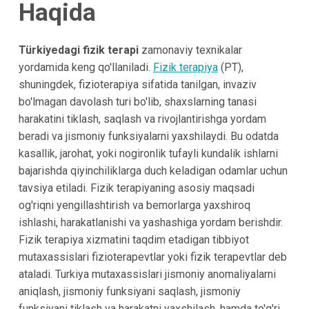
Haqida
Türkiyedagi fizik terapi
zamonaviy texnikalar
yordamida keng qo'llaniladi.
Fizik terapiya
(PT),
shuningdek, fizioterapiya sifatida tanilgan, invaziv
bo'lmagan davolash turi bo'lib, shaxslarning tanasi
harakatini tiklash, saqlash va rivojlantirishga yordam
beradi va jismoniy funksiyalarni yaxshilaydi. Bu odatda
kasallik, jarohat, yoki nogironlik tufayli kundalik ishlarni
bajarishda qiyinchiliklarga duch keladigan odamlar uchun
tavsiya etiladi. Fizik terapiyaning asosiy maqsadi
og'riqni yengillashtirish va bemorlarga yaxshiroq
ishlashi, harakatlanishi va yashashiga yordam berishdir.
Fizik terapiya xizmatini taqdim etadigan tibbiyot
mutaxassislari fizioterapevtlar yoki fizik terapevtlar deb
ataladi. Turkiya mutaxassislari jismoniy anomaliyalarni
aniqlash, jismoniy funksiyani saqlash, jismoniy
funksiyani tiklash va harakatni yaxshilash, hamda to'g'ri