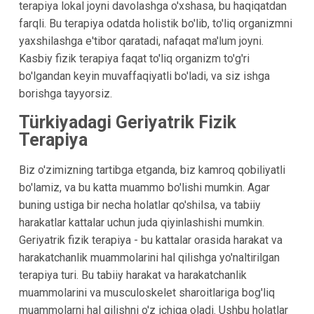
terapiya lokal joyni davolashga o'xshasa, bu haqiqatdan
farqli. Bu terapiya odatda holistik bo'lib, to'liq organizmni
yaxshilashga e'tibor qaratadi, nafaqat ma'lum joyni.
Kasbiy fizik terapiya faqat to'liq organizm to'g'ri
bo'lgandan keyin muvaffaqiyatli bo'ladi, va siz ishga
borishga tayyorsiz.
Türkiyadagi Geriyatrik Fizik
Terapiya
Biz o'zimizning tartibga etganda, biz kamroq qobiliyatli
bo'lamiz, va bu katta muammo bo'lishi mumkin. Agar
buning ustiga bir necha holatlar qo'shilsa, va tabiiy
harakatlar kattalar uchun juda qiyinlashishi mumkin.
Geriyatrik fizik terapiya - bu kattalar orasida harakat va
harakatchanlik muammolarini hal qilishga yo'naltirilgan
terapiya turi. Bu tabiiy harakat va harakatchanlik
muammolarini va musculoskelet sharoitlariga bog'liq
muammolarni hal qilishni o'z ichiga oladi. Ushbu holatlar