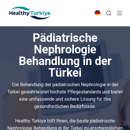
S
k
i
p
Pädiatrische
t
o
Nephrologie
c
Behandlung in der
o
n
Türkei
t
e
Die Behandlung der pädiatrischen Nephrologie in der
n
Türkei gewährleistet höchste Pflegestandards und bietet
t
eine umfassende und sichere Lösung für Ihre
gesundheitlichen Bedürfnisse.
Healthy Türkiye hilft Ihnen, die beste pädiatrische
Nephrologie Behandlung in der Türkei zu erschwinglichen