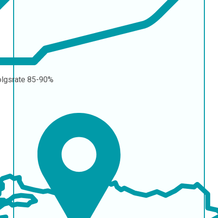
olgsrate
85-90%