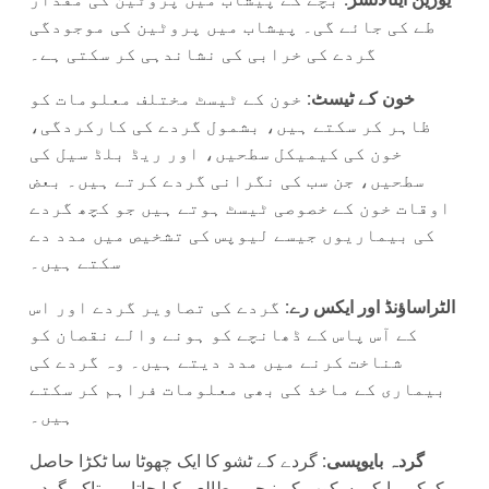
طے کی جائے گی۔ پیشاب میں پروٹین کی موجودگی
گردے کی خرابی کی نشاندہی کر سکتی ہے۔
خون کے ٹیسٹ:
خون کے ٹیسٹ مختلف معلومات کو
ظاہر کر سکتے ہیں، بشمول گردے کی کارکردگی،
خون کی کیمیکل سطحیں، اور ریڈ بلڈ سیل کی
سطحیں، جن سب کی نگرانی گردے کرتے ہیں۔ بعض
اوقات خون کے خصوصی ٹیسٹ ہوتے ہیں جو کچھ گردے
کی بیماریوں جیسے لیوپس کی تشخیص میں مدد دے
سکتے ہیں۔
الٹراساؤنڈ اور ایکس رے:
گردے کی تصاویر گردے اور اس
کے آس پاس کے ڈھانچے کو ہونے والے نقصان کو
شناخت کرنے میں مدد دیتے ہیں۔ وہ گردے کی
بیماری کے ماخذ کی بھی معلومات فراہم کر سکتے
ہیں۔
گردہ بایوپسی:
گردے کے ٹشو کا ایک چھوٹا سا ٹکڑا حاصل
کرکے مایکروسکوب کے نیچے مطالعہ کیا جاتا ہے تاکہ گردے