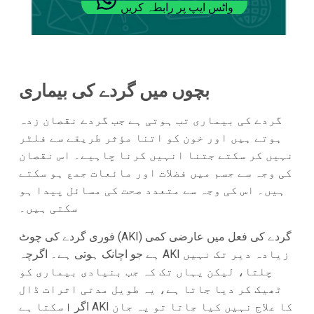
واٹس ایپ پر رابطہ کریں
بچوں میں گردے کی بیماری
گردے کی بیماری تب ہوتی ہے جب گردے نقصان زدہ
ہوتے ہیں اور خون کو اتنا مؤثر طریقے سے فلٹر
نہیں کر سکتے جتنا انہیں کرنا چاہیے۔ اس نقصان
کی وجہ سے جسم میں فضلات اور مائعات جمع ہو سکتے
ہیں۔ اس کی وجہ سے متعدد صحت کی مسائل پیدا ہو
سکتی ہیں۔
فوری گردے کی چوٹ (AKI) گردے کی فعل میں عارضی کمی
ہے جو اچانک ہوتی ہے۔ اگرچہ AKI زیادہ دیر تک نہیں
چلتا، لیکن یہاں تک کہ جب بنیادی بیماری کو
ٹھیک کر دیا جاتا ہے، یہ طویل مدتی اثرات ڈال
سکتا ہے। اگر AKI کا علاج نہیں کیا جاتا تو یہ جان