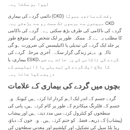
لیوا ہو سکتا ہے۔
دائمی گردے کی بیماری (CKD) وقت کے ساتھ، عمومًا
مہینوں سے برسوں تک سست رو سے بڑھتی ہے۔ CKD
گردے کی ناکامی کی طرف بڑھ سکتی ہے۔ گردے کی ناکامی
کا مطلب یہ ہے کہ ممکنہ طور پر ایک شخص کی متوقع طور
پر جلد ایک گردے کی تبدیلی یا ڈائیلیسس کی ضرورت ہو گی
تاکہ وہ بہتر زندگی گزار سکے۔ آخری مرحلہ گردے کی
بیماری، یا ESKD، گردے کی ناکامی کی وہ حالت ہے جس
کا علاج ایک گردے کی تبدیلی یا ڈائیلیسس کے
ذریعے کیا جاتا ہے۔
بچوں میں گردے کی بیماری کے علامات
گردے جسم کے اندر ایک اہم کردار ادا کرتے ہیں کیونکہ وہ
جسم کے فلٹرنگ میکانزم کے طور پر کام کرتے ہیں، پانی کی
سطحوں کو کنٹرول کرنے میں مدد دیتے ہیں اور پیشاب
(پیشاب) کے ذریعے فضلہ کو ختم کرتے ہیں۔ وہ خون کے دباؤ،
ریڈ بلڈ سیل کی تشکیل، اور کیلشیم اور معدنی سطحوں کی