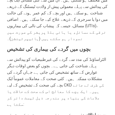
میں مختلف ہو سکتی ہیں۔ ان میں سے کئی مسائل ایک بچے
کی پیدائش سے پہلے معمولی پیش از ولادت ٹیسٹنگ کے ذریعے
شناخت ہو سکتے ہیں اور بچے کے کم عمر ہونے کی حالت
میں دوا یا سرجری کے ذریعے علاج کیے جا سکتے ہیں۔ اضافی
مسائل، جیسے کہ پیشاب کی نالی کی بیماریوں (UTIs)،
ترقی کے مسائل، یا ہائی بلڈ پریشر کی صورت میں
نمودار ہو سکتے ہیں (ہائیپرٹینشن)۔
بچوں میں گردے کی بیماری کی تشخیص
الٹراساؤنڈ کی مدد سے گردے کی غیرطبیعیات کو پیدائش سے
پہلے شناخت کی جاتی ہے۔ بچوں کو بعض اوقات دیگر
عوارض کے ساتھ تشخیص کی جاتی ہے جہاں گردے کی
مشکلات ممکنہ ہیں۔ کئی صحت کے معاملات عموماً ایک
بچے کی صحت کے تشخیص کے لیے CKD کی طرف لے جاتے
ہیں۔ ایک بچے کا معالج اس کے صحت کے حالات یا
علامات کی بنیاد پر مندرجہ ذیل ٹیسٹ دائر کر
سکتا ہے:
یورین اینالائسز:
بچے کے پیشاب میں پروٹین کی مقدار