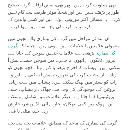
بھی معاونت کرتے ہیں۔ پھر بھی، بعض اوقات گردے صحیح
طور پر بڑھتے نہیں ہیں اور نتیجتاً مؤثر طریقے سے کام نہیں
کرتے۔ یہ مسائل اکثر موروثی ہوتے ہیں اور کسی والدین کے
کرنے یا نہ کرنے کی وجہ سے نہیں ہوا کرتے۔
ان ابتدائی مراحل میں گردے کی بیماری والے بچوں میں
معمولی علامتیں یا علامات نہیں ہوتی ہیں۔ جیسا کہ
گردے
کی بیماری
بڑھتی ہے، علامات جنہیں سوجن کہا جاتا ہے،
پیروں، ٹانگوں، ہاتھوں، یا چہرے میں سوجن جیسے، پیش آ
سکتی ہیں۔ پیشاب کا اخراج بڑھنا یا کم ہونا۔ کچھ بچوں کو
زیادہ بار پیشاب کرنے کی ضرورت پیش آ سکتی ہے اور وہ
رات کو بستر میں بھیگ سکتے ہیں۔ پیشاب میں بہت زیادہ
پروٹین کی موجودگی کی وجہ سے جھاگ دار پیشاب، جسے
پروٹینوریا کہا جاتا ہے۔ دیگر علامات میں شامل ہوسکتے
ہیں: بھوک میں کمی، تھکان، بخار، ہائی بلڈ پریشر، خارش
زدہ جلد، متلی یا قے۔
گردے کی بیماری کے ماخذ کے مطابق، علامات بچے سے بچے