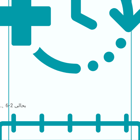
بحالی
2-6 ہفتے