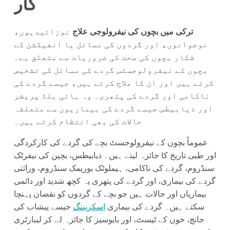
کار
ترکی میں بچوں کی نیفرولوجی علاج
نوزائیدہوں،
نوجوانوں، اور گردوں کی مسائل یا انفیکشن کے
شکار بچوں کی صحت کی ضروریات سے متعلق ہے۔
بچوں کے نیفرولوجسٹس گردے کی مسائل کی تشخیص
کرتے ہیں اور ان کا علاج کرتے ہیں، جیسے گردے کی
ناکامی اور گردے کی پتھری۔ وہ ہائی بلڈ پریشر
اور ذیابیطس جیسے گردے کی بیماریوں سے متعلقہ
حالات کی بھی انتظام کرتے ہیں۔
عموماً بچوں کے نیفرولوجسٹ بچے کی گردے کی کارکردگی
اور طبی تاریخ کا جائزہ لیتے ہیں۔ ذیابیطس، بچپن کی نیفرٹک
سنڈروم، گردے کی ناکامی، ہیملوٹک یوریمک سنڈروم، وراثتی
گردے کی بیماری، اور گردے کی پتھری یہ کچھ شدید اور دائمی
بیماریاں اور حالات ہیں جو بچے کے گردوں کو نقصان پہنچا
سکتے ہیں۔ گردے کی بیماری
اسکریننگ
جیسے پیشاب کی
جانچ، خون کے ٹیسٹ، اور بایوسیز کا جائزہ لے کر لیبارٹری