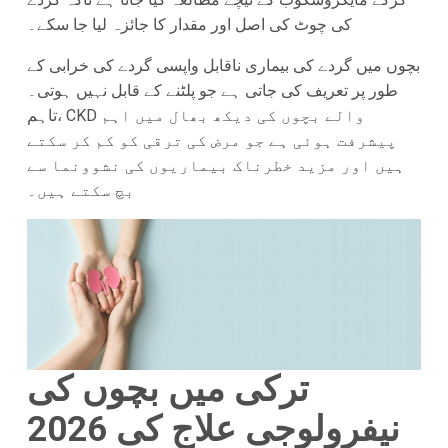
کی چوٹ کی اصل اور مقدار کا جائزہ لیا جا سکے۔
بچوں میں گردے کی بیماری ناقابل واپسی گردے کی خرابی کے
طور پر تعریف کی جاتی ہے جو پلٹنے کے قابل نہیں ہوتی۔
تاہم، CKD والے بچوں کی دیکھ بھال میں اہم
پیشرفت ہوئی ہے جو مرض کی ترقی کو کم کر سکتے
ہیں اور مزید خطرناک بیماریوں کی نشوونما سے
بچ سکتے ہیں۔
ترکی میں بچوں کی
نیفرولوجی علاج کی 2026