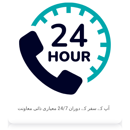
آپ کے سفر کے دوران 24/7 معیاری ذاتی معاونت