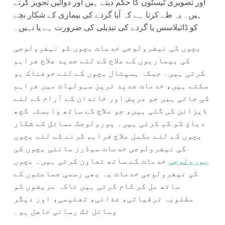
اور تصویری ٹیسٹوں کا حکم دیتے ہیں اور دوائیں تجویز کرتے
ہیں۔ یہ طے کرتا ہے کہ آیا گردے کی بیماری کے شکار بچے
کو ڈائیلاسس یا گردے کی تبدیلی کی ضرورت ہے یا نہیں۔
بچوں کی نیفرولوجی خدمات بچوں کو نیفرولوجی
کی بیماریوں کے علاج کے لئے جدید علاج فراہم
کرتی ہیں۔ جبکہ ہسپتال بچوں کے لئے خوفناک ہو
سکتے ہیں، خدمات جدید ترین سہولیات میں فراہم
کی جاتی ہیں جو مریض اور خاندان کے آرام کے لئے
ڈیزائن کی گئی ہیں، جو علاج کے ساتھ وابستہ کچھ
دباؤ کو کم کرتی ہیں۔ یورولوجک مسائل کے شکار
بچوں کے لئے مکمل علاج فراہم کرنے کے لئے بچوں
کی نیفرولوجی خدمات سیڈرز سائنی بچوں کی
یورولوجی
خدمات کے ساتھ تعاون کرتی ہیں۔ بچوں
کی نیفرولوجی خدمات یہ بھی رسمی جماعتوں کے
ساتھ مل کر کام کرتی ہیں تاکہ مریضوں کو
مطلوبہ ترقیاتی، غذائی، تعلیمی، اور دیگر
وسائل تک رسائی حاصل ہو۔