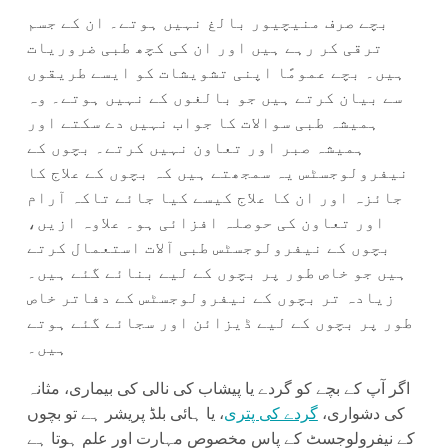
بچے صرف منیچیور بالغ نہیں ہوتے۔ ان کے جسم
ترقی کر رہے ہیں اور ان کی کچھ طبی ضروریات
ہیں۔ بچے عمومًا اپنی تشویشات کو ایسے طریقوں
سے بیان کرتے ہیں جو بالغوں کے نہیں ہوتے۔ وہ
ہمیشہ طبی سوالات کا جواب نہیں دے سکتے اور
ہمیشہ صبر اور تعاون نہیں کرتے۔ بچوں کے
نیفرولوجسٹس یہ سمجھتے ہیں کہ بچوں کے علاج کا
جائزہ اور ان کا علاج کیسے کیا جائے تاکہ آرام
اور تعاون کی حوصلہ افزائی ہو۔ علاوہ ازیں،
بچوں کے نیفرولوجسٹس طبی آلات استعمال کرتے
ہیں جو خاص طور پر بچوں کے لیے بنائے گئے ہیں۔
زیادہ تر بچوں کے نیفرولوجسٹس کے دفاتر خاص
طور پر بچوں کے لیے ڈیزائن اور سجائے گئے ہوتے
ہیں۔
اگر آپ کے بچے کو گردے یا پیشاب کی نالی کی بیماری، مثانہ
کی دشواری،
گردے کی پتری
، یا ہائی بلڈ پریشر ہے تو بچوں
کے نیفرولوجسٹ کے پاس مخصوص مہارت اور علم ہوتا ہے