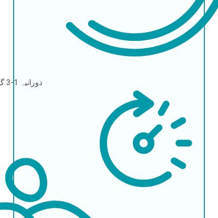
دورانیہ
1-3 گھنٹے