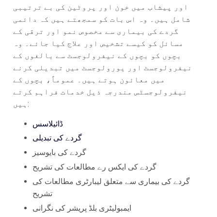
اور پیشاب میں خون اور پروٹین کی بے ترتیبی
شامل ہیں۔ وہ اس بات کو سمجھتے ہیں کہ دائمی
گردے کی بیماری سے مخصوص نمو اور ترقی کے
مسائل کو کیسے تشخیص اور علاج کیا جائے۔ وہ
بچوں کو بچوں کے نیفرولوجسٹ سے بالغوں کے
نیفرولوجسٹ اور یورولوجسٹ میں تبدیلی کرنے
میں معائون ہوتے ہیں۔ عموماً، بچوں کے
نیفرولوجسٹس مندرجہ ذیل خدمات فراہم کرتے
ہیں:
ڈائیلاسس
گردے کی تبدیلی
گردے کی بایوسیز
گردے کی ایکس رے مطالعات کی تشریح
گردے کی بیماری سے متعلق لیبارٹری مطالعات کی
تشریح
ایمبولیٹری بلڈ پریشر کی نگرانی