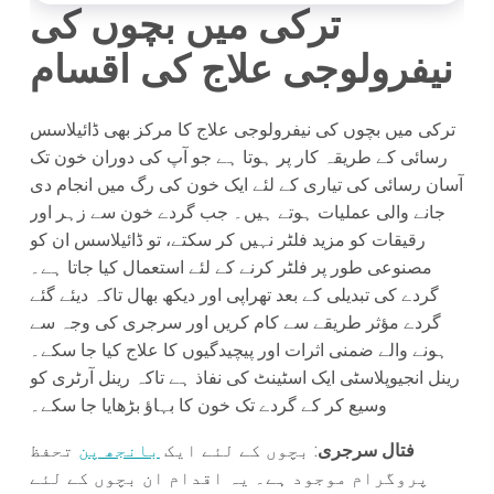
ترکی میں بچوں کی
نیفرولوجی علاج کی اقسام
ترکی میں بچوں کی نیفرولوجی علاج کا مرکز بھی ڈائیلاسس
رسائی کے طریقہ کار پر ہوتا ہے جو آپ کی دوران خون تک
آسان رسائی کی تیاری کے لئے ایک خون کی رگ میں انجام دی
جانے والی عملیات ہوتے ہیں۔ جب گردے خون سے زہر اور
رقیقات کو مزید فلٹر نہیں کر سکتے، تو ڈائیلاسس ان کو
مصنوعی طور پر فلٹر کرنے کے لئے استعمال کیا جاتا ہے۔
گردے کی تبدیلی کے بعد تھراپی اور دیکھ بھال تاکہ دیئے گئے
گردے مؤثر طریقے سے کام کریں اور سرجری کی وجہ سے
ہونے والے ضمنی اثرات اور پیچیدگیوں کا علاج کیا جا سکے۔
رینل انجیوپلاسٹی ایک اسٹینٹ کی نفاذ ہے تاکہ رینل آرٹری کو
وسیع کر کے گردے تک خون کا بہاؤ بڑھایا جا سکے۔
فتال سرجری
: بچوں کے لئے ایک
بانجھ پن
تحفظ
پروگرام موجود ہے۔ یہ اقدام ان بچوں کے لئے