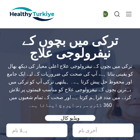
S
k
i
p
ترکی میں بچوں کے
t
o
نیفرولوجی علاج
c
o
ترکی میں بچوں کے نیفرولوجی علاج اعلی معیار کی دیکھ بھال
n
کو یقینی بناتا ہے، آپ کی صحت کی ضروریات کے لیے ایک جامع
t
اور محفوظ حل پیش کرتا ہے۔ ہیلتھی ترکی آپ کو ترکی میں
e
بہترین بچوں کے نیفرولوجی علاج کو مناسب قیمتوں پر تلاش
n
کرنے میں مدد فراہم کرتا ہے اور صحت کے تمام شعبوں میں
t
360 ڈگری سروس اپروچ اپناتا ہے۔
ویڈیو کال