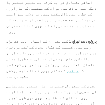
اضافی متبادل فراہم کرتا ہے جنہیں کینسر یا
دیگر طبی حالات ہیں جو ان کی مستقبل کی بارآوری
کو خطرہ میں ڈال سکتے ہیں۔ یہ علاقہ میں اپنی
نوعیت کی واحد خدمت ہے۔ یہ اختیارات بلوغت کے
بعد اور بلوغت سے پہلے کے بچوں کے لئے دستیاب
ہیں۔
پروٹون بیم تھراپی
: کیونکہ ان کے اعضاء ابھی تک بڑھ
رہے ہیں، کینسر کے شکار بچوں کے لئے پروٹون
بیم تھراپی سے سب سے زیادہ فائدہ ہوتا ہے اور،
بالعکس، عام روشنی کی تھراپی سے طویل مدتی
نقصان اٹھتے ہیں۔ پروٹون بیم تھراپی کچھ قسم
کے
کینسر
کے شکار بچوں کے لئے ایک پرکشی
متبادل ہے۔
بچوں کے نیفرولوجسٹس بار بار نیفرو لیتھیاسس
کی تشخیص اور روک تھام میں اہم کردار ادا کرتے
ہیں۔ نتائج کے مطابق، بچوں میں طبی تجربہ
بآظہرہ تھراپیوٹک انتخاب کو متاثر کرتا ہے ان