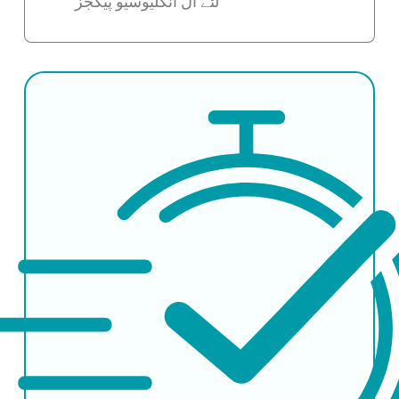
لئے آل انکلیوسیو پیکجز