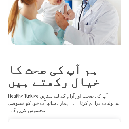
ہم آپ کی صحت کا
خیال رکھتے ہیں
Healthy Türkiye آپ کی صحت اور آرام کے لیے بہترین
سہولیات فراہم کرتا ہے۔ ہمارے ساتھ آپ خود کو خصوصی
محسوس کریں گے۔