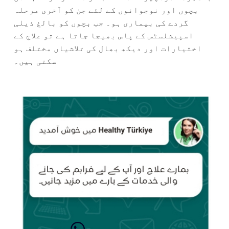
بچوں اور نوجوانوں کے لئے جن کو آخری مرحلہ
گردے کی بیماری ہو۔ جب بچوں کو بالغ ذیلی
اسپیشلسٹس کے پاس بھیجا جاتا ہے تو علاج کے
اختیارات اور دیکھ بھال کی تلاشیاں مختلف ہو
سکتی ہیں۔