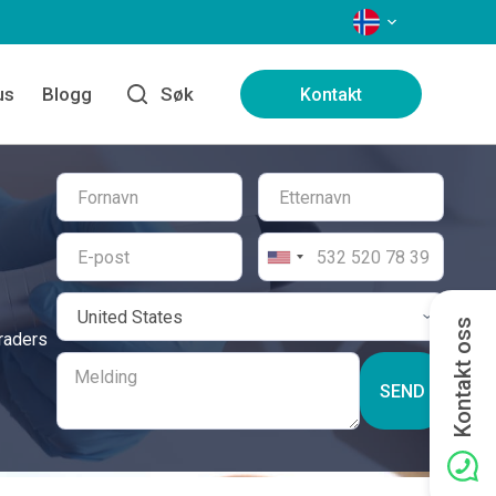
SPRÅK
us
Blogg
Søk
Kontakt
Kontakt oss
graders
SEND