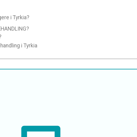
ere i Tyrkia?
EHANDLING?
?
andling i Tyrkia