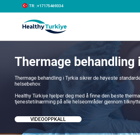
S
TR:
:+‪17175469334‬
k
i
p
t
o
c
o
n
Thermage behandling i
t
e
n
t
Thermage behandling i Tyrkia sikrer de høyeste standarden
helsebehov.
Healthy Türkiye hjelper deg med å finne den beste thermage
tjenestetilnærming på alle helseområder gjennom tilknyt
VIDEOOPPKALL