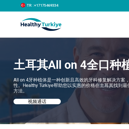
S
TR:
:+‪17175469334‬
k
i
p
t
o
c
o
n
t
e
土耳其All on 4全口种
n
t
All on 4牙种植体是一种创新且高效的牙科修复解决
性。Healthy Türkiye帮助您以实惠的价格在土耳其找
方法。
视频通话