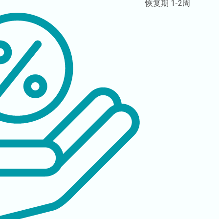
恢复期
1-2周