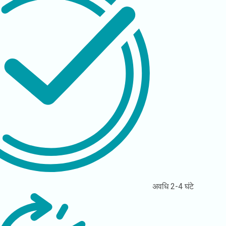
अवधि
2-4 घंटे