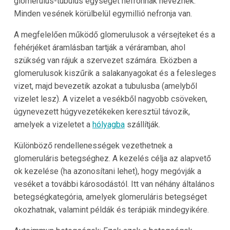
glomerulus-tubulus egységet nefronnak neveznek.
Minden vesének körülbelül egymillió nefronja van.
A megfelelően működő glomerulusok a vérsejteket és a
fehérjéket áramlásban tartják a véráramban, ahol
szükség van rájuk a szervezet számára. Eközben a
glomerulusok kiszűrik a salakanyagokat és a felesleges
vizet, majd bevezetik azokat a tubulusba (amelyből
vizelet lesz). A vizelet a vesékből nagyobb csöveken,
úgynevezett húgyvezetékeken keresztül távozik,
amelyek a vizeletet a
hólyagba
szállítják.
Különböző rendellenességek vezethetnek a
glomeruláris betegséghez. A kezelés célja az alapvető
ok kezelése (ha azonosítani lehet), hogy megóvják a
veséket a további károsodástól. Itt van néhány általános
betegségkategória, amelyek glomeruláris betegséget
okozhatnak, valamint példák és terápiák mindegyikére.