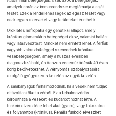
Autoimmun betegségek: Ezek azok a betegségek,
amelyek során az immunrendszer megtámadja a saját
testet. Ezek a rendellenességek az egész testet vagy
csak egyes szerveket vagy területeket érinthetik.
Örökletes nefropátia egy genetikai állapot, amely
krónikus glomeruláris betegséget okoz, valamint hallás-
vagy látásvesztést. Mindkét nem érintett lehet. A férfiak
nagyobb valószínűséggel szenvednek krónikus
vesebetegségben, amely a húszas éveikben
diagnosztizálható, és összes veseműködésük 40 éves
korig bekövetkezhet. A vérnyomás szabályozására
szolgáló gyógyszeres kezelés az egyik kezelés.
A salakanyagok felhalmozódnak, ha a vesék nem tudják
eltávolítani őket a vérből. Ez a felhalmozódás
károsíthatja a veséket, és kudarcot hozhat létre. A
funkció elvesztése lehet akut (gyors), vagy fokozatos
és folyamatos (krónikus). Renális funkció elveszhet