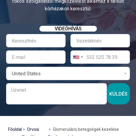
fokos szolgáltatási megközelítést alkalmaz a társult
kórházakon keresztül.
VIDEÓHÍVÁS
KÜLDÉS
Főoldal
Orvosi
Glomeruláris betegségek kezelése