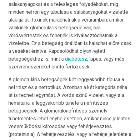
salakanyagokat és a felesleges folyadékokat, míg
minden nefron egy tubulusa a salakanyagokat vizeletté
alakítja át. Toxinok maradhatnak a véráramban, amikor
valakinek glomeruláris betegsége van, bár
vörösvértestek és fehérjék is kiválasztódhatnak a
vizeletbe. Ez a betegség önállóan is haladhat előre csak
a veséket érintve. Kapcsolódhat olyan rejtett
betegségekhez is, mint a
diabétesz
, lupus, vagy más
szervrendszereket érintő fertőzések.
A glomeruláris betegségek két leggyakoribb típusa a
nefritisz és a nefrotikus. Azonban a két kategória néha
át is fedheti egymást. A vörös színű vizelet, vagyis a
hematuria, a leggyakoribb tünete a nefritiszes
betegségnek. A glomerulonefritises személy
tünetmentes lehet enyhe esetben, amikor nincs jelentős
veseműködési károsodás vagy fehérjevesztés
(proteinuria). A fehérjevesztés, vagy a fehérje jelenléte a