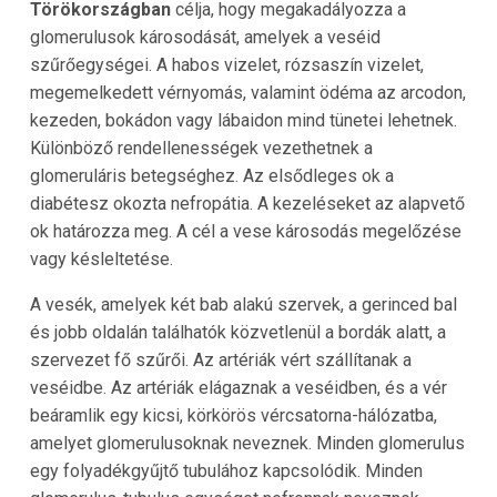
Törökországban
célja, hogy megakadályozza a
glomerulusok károsodását, amelyek a veséid
szűrőegységei. A habos vizelet, rózsaszín vizelet,
megemelkedett vérnyomás, valamint ödéma az arcodon,
kezeden, bokádon vagy lábaidon mind tünetei lehetnek.
Különböző rendellenességek vezethetnek a
glomeruláris betegséghez. Az elsődleges ok a
diabétesz okozta nefropátia. A kezeléseket az alapvető
ok határozza meg. A cél a vese károsodás megelőzése
vagy késleltetése.
A vesék, amelyek két bab alakú szervek, a gerinced bal
és jobb oldalán találhatók közvetlenül a bordák alatt, a
szervezet fő szűrői. Az artériák vért szállítanak a
veséidbe. Az artériák elágaznak a veséidben, és a vér
beáramlik egy kicsi, körkörös vércsatorna-hálózatba,
amelyet glomerulusoknak neveznek. Minden glomerulus
egy folyadékgyűjtő tubulához kapcsolódik. Minden