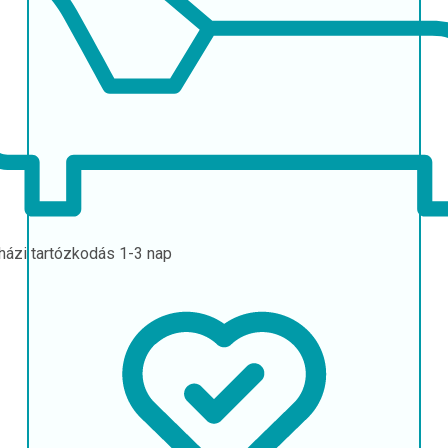
házi tartózkodás
1-3 nap