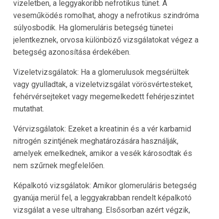
vizeletben, a leggyakoribb nefrotikus tünet. A
veseműködés romolhat, ahogy a nefrotikus szindróma
súlyosbodik. Ha glomeruláris betegség tünetei
jelentkeznek, orvosa különböző vizsgálatokat végez a
betegség azonosítása érdekében.
Vizeletvizsgálatok: Ha a glomerulusok megsérültek
vagy gyulladtak, a vizeletvizsgálat vörösvértesteket,
fehérvérsejteket vagy megemelkedett fehérjeszintet
mutathat.
Vérvizsgálatok: Ezeket a kreatinin és a vér karbamid
nitrogén szintjének meghatározására használják,
amelyek emelkednek, amikor a vesék károsodtak és
nem szűrnek megfelelően.
Képalkotó vizsgálatok: Amikor glomeruláris betegség
gyanúja merül fel, a leggyakrabban rendelt képalkotó
vizsgálat a vese ultrahang. Elsősorban azért végzik,