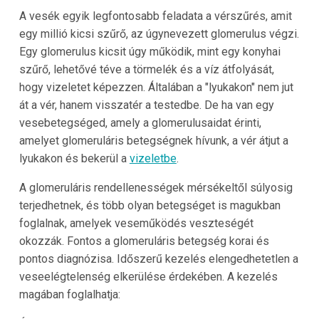
A vesék egyik legfontosabb feladata a vérszűrés, amit
egy millió kicsi szűrő, az úgynevezett glomerulus végzi.
Egy glomerulus kicsit úgy működik, mint egy konyhai
szűrő, lehetővé téve a törmelék és a víz átfolyását,
hogy vizeletet képezzen. Általában a "lyukakon" nem jut
át a vér, hanem visszatér a testedbe. De ha van egy
vesebetegséged, amely a glomerulusaidat érinti,
amelyet glomeruláris betegségnek hívunk, a vér átjut a
lyukakon és bekerül a
vizeletbe
.
A glomeruláris rendellenességek mérsékeltől súlyosig
terjedhetnek, és több olyan betegséget is magukban
foglalnak, amelyek veseműködés veszteségét
okozzák. Fontos a glomeruláris betegség korai és
pontos diagnózisa. Időszerű kezelés elengedhetetlen a
veseelégtelenség elkerülése érdekében. A kezelés
magában foglalhatja: