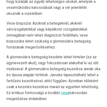
hogy kizárják az egyéb lehetséges okokat, amelyek a
veseműködés károsodását vagy a vér jelenlétét
okoznák a vizeletben.
Vese biopszia: Azoknál a betegeknél, akiknél
vérvizsgálatokkal vagy képalkotó vizsgálatokkal
önmagában nem lehet diagnózist felállítani, vese
biopsziára lehet szükség a glomeruláris betegség
forrásának megerősítéséhez.
A glomeruláris betegség kezdete lehet hirtelen (ez az
úgynevezett akut), vagy fokozatosan alakulhat ki az idő
múlásával. A glomeruláris betegség kezelése annak oka
és típusa alapján történik. Javulás tapasztalható lehet a
fertőzés kezelésével, attól függően. Azonban időnként
csak a kezelés kezelése marad az egyetlen lehetőség.
Ez kritikus fontosságú a további
vese
károsodás
megelőzése érdekében.