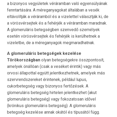
a bizonyos vegyületek véráramban való egyensúlyának
fenntartására. A méreganyagokat általában a vesék
eltávolítják a véráramból és a vizelettel választják ki, de
a vörösvérsejtek és a fehérjék a véráramban maradnak.
A glomeruláris betegségben szenvedő személyek
esetén vörösvérsejtek és fehérjék is kerülhetnek a
vizeletbe, de a méreganyagok megmaradhatnak.
A glomeruláris betegségek kezelése
Törökországban
olyan betegségekre összpontosít,
amelyek önállóan (csak a veséket érintik) vagy más
orvosi állapottal együtt jelentkezhetnek, amelyek más
szervrendszereket érintenek, például lupus,
cukorbetegség vagy bizonyos fertőzések. A
glomeruláris betegség hirtelen jelentkezhet (akut
glomeruláris betegség) vagy fokozatosan idővel
(krónikus glomeruláris betegség). A glomeruláris
betegség kezelése annak okától és típusától függ.