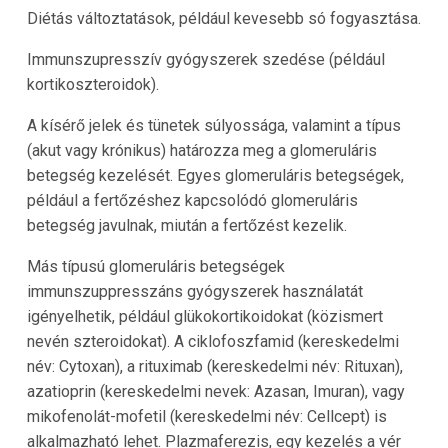
Diétás változtatások, például kevesebb só fogyasztása.
Immunszupresszív gyógyszerek szedése (például
kortikoszteroidok).
A kísérő jelek és tünetek súlyossága, valamint a típus
(akut vagy krónikus) határozza meg a glomeruláris
betegség kezelését. Egyes glomeruláris betegségek,
például a fertőzéshez kapcsolódó glomeruláris
betegség javulnak, miután a fertőzést kezelik.
Más típusú glomeruláris betegségek
immunszuppresszáns gyógyszerek használatát
igényelhetik, például glükokortikoidokat (közismert
nevén szteroidokat). A ciklofoszfamid (kereskedelmi
név: Cytoxan), a rituximab (kereskedelmi név: Rituxan),
azatioprin (kereskedelmi nevek: Azasan, Imuran), vagy
mikofenolát-mofetil (kereskedelmi név: Cellcept) is
alkalmazható lehet. Plazmaferezis, egy kezelés a vér