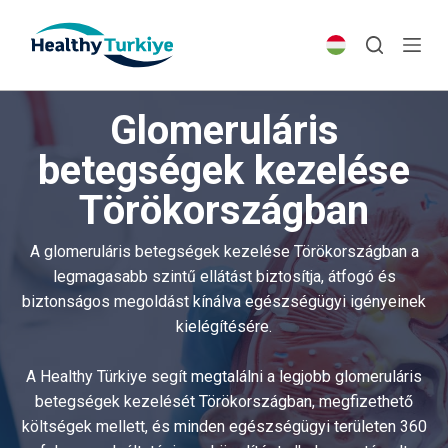
S
k
i
p
Glomeruláris
t
o
betegségek kezelése
c
Törökországban
o
n
t
A glomeruláris betegségek kezelése Törökországban a
e
legmagasabb szintű ellátást biztosítja, átfogó és
n
biztonságos megoldást kínálva egészségügyi igényeinek
t
kielégítésére.
A Healthy Türkiye segít megtalálni a legjobb glomeruláris
betegségek kezelését Törökországban, megfizethető
költségek mellett, és minden egészségügyi területen 360