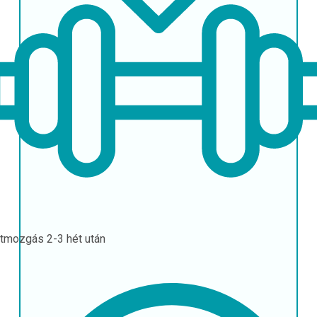
stmozgás
2-3 hét után