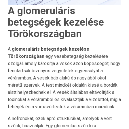
A glomeruláris
betegségek kezelése
Törökországban
A
glomeruláris betegségek kezelése
Törökországban
egy vesebetegség kezelésére
szolgál, amely károsítja a vesék azon képességét, hogy
fenntartsák bizonyos vegyületek egyensúlyát a
véráramban. A vesék bab alakú és nagyjából ököl
méretű szervek. A test mindkét oldalán kissé a bordák
alatt helyezkednek el. A vesék általában eltávolítják a
toxinokat a véráramból és kiválasztják a vizelettel, míg a
fehérjék és a vörösvértestek a véráramban maradnak.
A nefronokat, ezek apró struktúrákat, amelyek a vért
szűrik, használják. Egy glomerulus szűri ki a