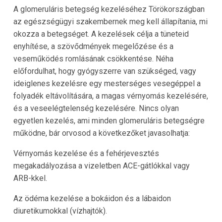
A glomeruláris betegség kezeléséhez Törökországban
az egészségügyi szakembernek meg kell állapítania, mi
okozza a betegséget. A kezelések célja a tüneteid
enyhítése, a szövődmények megelőzése és a
veseműködés romlásának csökkentése. Néha
előfordulhat, hogy gyógyszerre van szükséged, vagy
ideiglenes kezelésre egy mesterséges vesegéppel a
folyadék eltávolítására, a magas vérnyomás kezelésére,
és a veseelégtelenség kezelésére. Nincs olyan
egyetlen kezelés, ami minden glomeruláris betegségre
működne, bár orvosod a következőket javasolhatja:
Vérnyomás kezelése és a fehérjevesztés
megakadályozása a vizeletben ACE-gátlókkal vagy
ARB-kkel.
Az ödéma kezelése a bokáidon és a lábaidon
diuretikumokkal (vízhajtók).