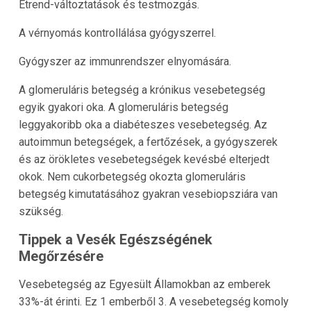
Étrend-változtatások és testmozgás.
A vérnyomás kontrollálása gyógyszerrel.
Gyógyszer az immunrendszer elnyomására.
A glomeruláris betegség a krónikus vesebetegség
egyik gyakori oka. A glomeruláris betegség
leggyakoribb oka a diabéteszes vesebetegség. Az
autoimmun betegségek, a fertőzések, a gyógyszerek
és az örökletes vesebetegségek kevésbé elterjedt
okok. Nem cukorbetegség okozta glomeruláris
betegség kimutatásához gyakran vesebiopsziára van
szükség.
Tippek a Vesék Egészségének
Megőrzésére
Vesebetegség az Egyesült Államokban az emberek
33%-át érinti. Ez 1 emberből 3. A vesebetegség komoly