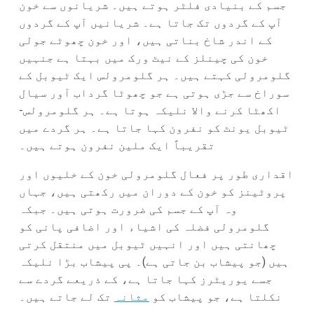
جسم کے بنیادی فلٹر ہوتے ہیں۔ شریانوں سے خون
آپ کے گردوں تک جاتا ہے۔ شریانیں آپ کے گردوں
کے اندر شاخ بناتی ہیں، اور خون چھوٹے جولی
خون کی چینلز کے نیٹ ورک میں بہتا ہے جنہیں
گلومرولی کہتے ہیں۔ ہر گلومرولس ایک ٹیوبل کے
سوراخ سے جڑی ہوتی ہے جو چھوٹا گرداب آور سیال
اکھٹا کرنے والا نلیکہ ہوتا ہے۔ ہر گلومرولس-
ٹیوبل یونٹ کو نفرون کہا جاتا ہے۔ ہر گردے میں
تقریباً ایک ملین نفرون ہوتے ہیں۔
اقداری طور پر فعال گلومرولی خون کے خلیوں اور
پروٹینز کو خون کے دوران میں رکھتی ہیں، جہاں
وہ آپ کے جسم کی ضرورت ہوتی ہیں۔ جبکہ
گلومرولی فضلہ کی اشیاء اور اضافی پانی کو
چھانتی ہیں اور انہیں ٹیوبل میں منتقل کرتی
ہیں (جو پیشاب بن جاتی ہے)۔ پی پیشاب بڑا نلیکہ
جسے یوریٹرز کہا جاتا ہے، کے ذریعے گردے سے
نکلتا ہے، جو پیشاب کو
مثانہ
تک لے جاتے ہیں۔