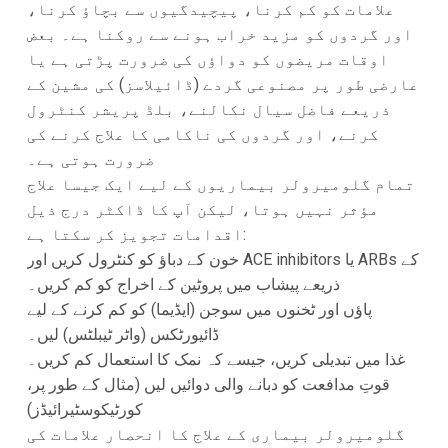
علامات کو کم کرنا، پیچیدگیوں سے بچاؤ کرنا،
اور گردوں کو مزید خراب ہونے سے روکنا ہے۔ بعض
اوقات مریضوں کو دواؤں کی ضرورت پڑتی ہے یا
عارضی طور پر مصنوعی گردے (ڈائیلاسز) کی مشین کے
ذریعے فاضل سیال نکالنے، بلڈ پریشر کنٹرول
کرنے، اور گردوں کی ناکامی کا علاج کرنے کی
ضرورت ہوتی ہے۔
تمام گلومیرولر بیماریوں کے لیے ایک جیسا علاج
مؤثر نہیں ہوتا، لیکن آپ کا ڈاکٹر درج ذیل
اقدامات تجویز کر سکتا ہے:
خون کے دباؤ کو کنٹرول کریں اور ACE inhibitors یا ARBs کے
ذریعے پیشاب میں پروٹین کے اخراج کو کم کریں۔
پاؤں اور ٹخنوں میں سوجن (ایڈیما) کو کم کرنے کے لیے
ڈائیورٹکس (واٹر ٹیبلٹس) لیں۔
غذا میں تبدیلی کریں، جیسے کہ نمک کا استعمال کم کریں۔
قوتِ مدافعت کو دبانے والی دوائیں لیں (مثال کے طور پر،
کورٹیکوسٹیرائیڈز)
گلومیرولر بیماری کے علاج کا انحصار علامات کی