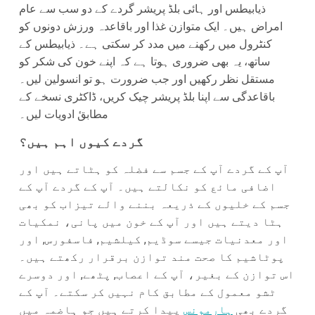
ذیابیطس اور ہائی بلڈ پریشر گردے کے دو سب سے عام
امراض ہیں۔ ایک متوازن غذا اور باقاعدہ ورزش دونوں کو
کنٹرول میں رکھنے میں مدد کر سکتی ہے۔ ذیابیطس کے
ساتھ، یہ بھی ضروری ہوتا ہے کہ اپنے خون کی شکر کو
مستقل نظر رکھیں اور جب ضرورت ہو تو انسولین لیں۔
باقاعدگی سے اپنا بلڈ پریشر چیک کریں، ڈاکٹری نسخے کے
مطابقٔ ادویات لیں۔
گردے کیوں اہم ہیں؟
آپ کے گردے آپ کے جسم سے فضلہ کو ہٹاتے ہیں اور
اضافی مائع کو نکالتے ہیں۔ آپ کے گردے آپ کے
جسم کے خلیوں کے ذریعہ بننے والے تیزاب کو بھی
ہٹا دیتے ہیں اور آپ کے خون میں پانی، نمکیات
اور معدنیات جیسے سوڈیم, کیلشیم, فاسفورس, اور
پوٹاشیم کا صحت مند توازن برقرار رکھتے ہیں۔
اس توازن کے بغیر، آپ کے اعصاب, پٹھے, اور دوسرے
ٹشو معمول کے مطابق کام نہیں کر سکتے۔ آپ کے
گردے بھی
ہارمونس
پیدا کرتے ہیں جو ہاضمہ میں