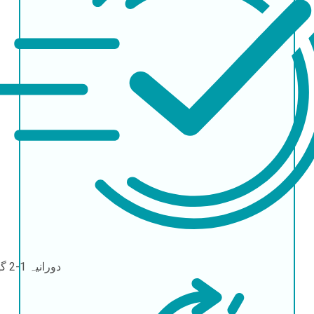
دورانیہ
1-2 گھنٹے