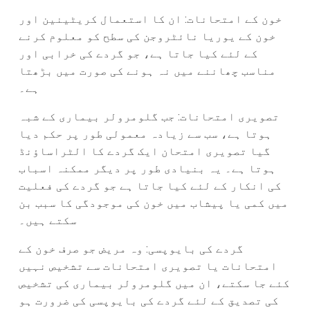
خون کے امتحانات: ان کا استعمال کریٹینین اور
خون کے یوریا نائٹروجن کی سطح کو معلوم کرنے
کے لئے کیا جاتا ہے، جو گردے کی خرابی اور
مناسب چھاننے میں نہ ہونے کی صورت میں بڑھتا
ہے۔
تصویری امتحانات: جب گلومرولر بیماری کے شبہ
ہوتا ہے، سب سے زیادہ معمولی طور پر حکم دیا
گیا تصویری امتحان ایک گردے کا الٹراساؤنڈ
ہوتا ہے۔ یہ بنیادی طور پر دیگر ممکنہ اسباب
کی انکار کے لئے کیا جاتا ہے جو گردے کی فعلیت
میں کمی یا پیشاب میں خون کی موجودگی کا سبب بن
سکتے ہیں۔
گردے کی بایوپسی: وہ مریض جو صرف خون کے
امتحانات یا تصویری امتحانات سے تشخیص نہیں
کئے جا سکتے، ان میں گلومرولر بیماری کی تشخیص
کی تصدیق کے لئے گردے کی بایوپسی کی ضرورت ہو