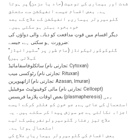
شدت اور بیماری کی نوعیت (حاد یا مزمن) پر ہوتا
ہے۔ بعض اقسام جیسے انفیکشن سے متعلق
گلومیرولر بیماری، انفیکشن کے علاج کے بعد
خودبخود بہتر ہو سکتی ہیں۔
دیگر اقسام میں قوتِ مدافعت کو دبانے والی دواؤں کی
ضرورت ہو سکتی ہے، جیسے:
گلوکوکورٹیکوئڈز (عام طور پر "سٹیرائیڈز"
کہلاتی ہیں)
سائکلوفاسفامائیڈ (تجارتی نام: Cytoxan)
رٹوکسی میب (تجارتی نام: Rituxan)
ازاتھیوپرین (تجارتی نام: Azasan, Imuran)
مائی کوفینولیٹ موفیٹیل (تجارتی نام: Cellcept)
بعض اوقات پلازما فریسس (plasmapheresis) بھی
استعمال کی جاتی ہے، جو خون کو فلٹر کرکے ایسے
اجزاء نکالتی ہے جو سوزش پیدا کر سکتے ہیں۔ یہ
علاج تیز رفتار گلومیرولونفریٹِس کے لیے
استعمال ہوتا ہے۔
بعض اقسام کی گلومیرولر بیماریاں علاج کی