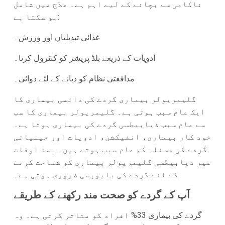
ناکامی سے بچانے کے لیے اہم ہے۔ علاج میں شامل
ہو سکتا ہے:
غذائی تبدیلیاں اور ورزش۔
ادویات کے ذریعے بلڈ پریشر کو کنٹرول کرنا۔
مدافعتی نظام کو دبانے کے لئے دوائی۔
گلیمریولر بیماری گردے کی دائمی بیماری کا
ایک عام سبب ہوتی ہے۔ گلیمریولر بیماری کا سب
سے عام سبب ذیابیطسی گردے کی بیماری ہوتا ہے۔
خود کار بیماری، انفیکشن، ادویات اور جینیاتی
گردے کی مسئلہ کم عام سبب ہوتے ہیں۔ بسا اوقات
غیر ذیابیطسی گلیمریولر بیماری کو شناخت کرنے
کے لئے گردے کی بایوپسی ضروری ہوتی ہے۔
آپ کے گردے کو صحت مند رکھنے کے طریقے
گردے کی بیماری 33% افراد کو متاثر کرتی ہے۔ وہ