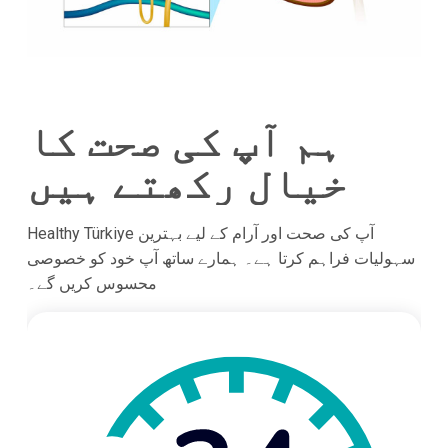
ہم آپ کی صحت کا
خیال رکھتے ہیں
Healthy Türkiye آپ کی صحت اور آرام کے لیے بہترین
سہولیات فراہم کرتا ہے۔ ہمارے ساتھ آپ خود کو خصوصی
محسوس کریں گے۔