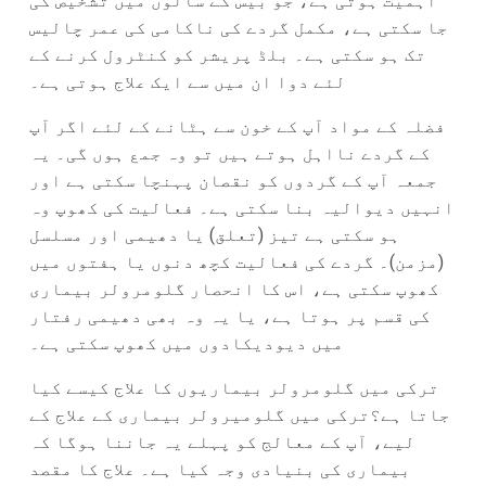
اہمیت ہوتی ہے، جو بیس کے سالوں میں تشخیص کی
جا سکتی ہے، مکمل گردے کی ناکامی کی عمر چالیس
تک ہو سکتی ہے۔ بلڈ پریشر کو کنٹرول کرنے کے
لئے دوا ان میں سے ایک علاج ہوتی ہے۔
فضلہ کے مواد آپ کے خون سے ہٹانے کے لئے اگر آپ
کے گردے نااہل ہوتے ہیں تو وہ جمع ہوں گی۔ یہ
جمعہ آپ کے گردوں کو نقصان پہنچا سکتی ہے اور
انہیں دیوالیہ بنا سکتی ہے۔ فعالیت کی کھوپ وہ
ہو سکتی ہے تیز (تعلق) یا دھیمی اور مسلسل
(مزمن)۔ گردے کی فعالیت کچھ دنوں یا ہفتوں میں
کھوپ سکتی ہے، اس کا انحصار گلومرولر بیماری
کی قسم پر ہوتا ہے، یا یہ وہ بھی دھیمی رفتار
میں دیودیکادوں میں کھوپ سکتی ہے۔
ترکی میں گلومرولر بیماریوں کا علاج کیسے کیا
جاتا ہے؟ترکی میں گلومیرولر بیماری کے علاج کے
لیے، آپ کے معالج کو پہلے یہ جاننا ہوگا کہ
بیماری کی بنیادی وجہ کیا ہے۔ علاج کا مقصد