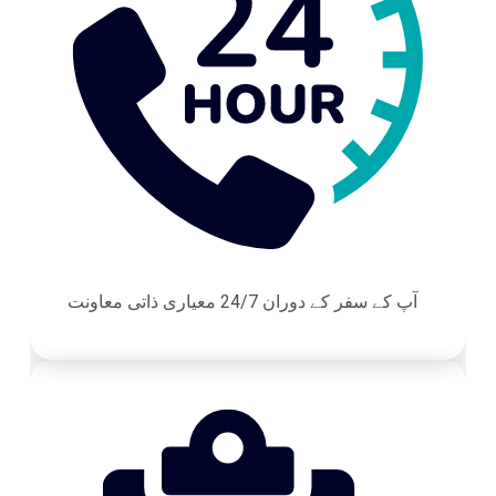
آپ کے سفر کے دوران 24/7 معیاری ذاتی معاونت