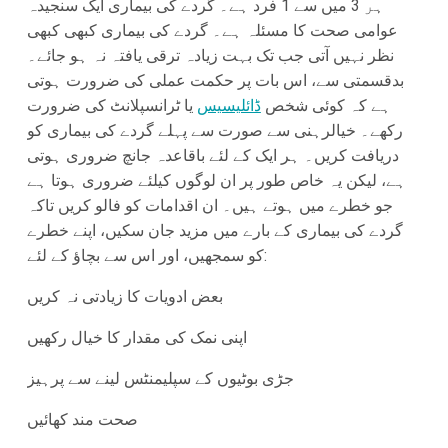
ہر 3 میں سے 1 فرد ہے۔ گردے کی بیماری ایک سنجیدہ
عوامی صحت کا مسئلہ ہے۔ گردے کی بیماری کبھی کبھی
نظر نہیں آتی جب تک بہت زیادہ ترقی یافتہ نہ ہو جائے۔
بدقسمتی سے، اس بات پر حکمت عملی کی ضرورت ہوتی
ہے کہ کوئی شخص
ڈائلیسیس
یا ٹرانسپلانٹ کی ضرورت
رکھے۔ خیالرہنی سے صورت سے پہلے گردے کی بیماری کو
دریافت کریں۔ ہر ایک کے لئے باقاعدہ جانچ ضروری ہوتی
ہے، لیکن یہ خاص طور پر ان لوگوں کیلئے ضروری ہوتا ہے
جو خطرے میں ہوتے ہیں۔ ان اقدامات کو فالو کریں تاکہ
گردے کی بیماری کے بارے میں مزید جان سکیں، اپنے خطرے
کو سمجھیں، اور اس سے بچاؤ کے لئے:
بعض ادویات کا زیادتی نہ کریں
اپنی نمک کی مقدار کا خیال رکھیں
جڑی بوٹیوں کے سپلیمنٹس لینے سے پرہیز
صحت مند کھائیں