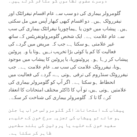
دوسرے عضوی نظاموں کو متاثر کرتے ہیں۔
گلومرولر بیماری کی دو سب سے عام اقسام نیفرائٹک اور
نیفرروٹک ہیں۔ دو اقسام کبھی کبھار آپس میں مل سکتی
ہیں۔ پیشاب میں خون یا ہیماچوریا نیفرائٹک بیماری کی سب
سے عام علامت ہے۔ ایک شخص گلومرولونفریٹس کے ساتھ
غیر علامتی ہو سکتا ہے جب کہ مریض میں گردے کی
فعالیت کا کم یا کوئی بڑا تخریب نہیں ہوتا یا وہ پروٹین
پیشاب کر رہا ہو۔ پروٹینوریا، یا پروٹین کا پیشاب میں موجود
ہونا، نیفرروٹک علامت کی سب سے عام علامت ہے۔ جب
نیفرروٹک سنڈروم کی ترقی ہوتی ہے، گردے کی فعالیت میں
انحطاط ہو سکتا ہے۔ اگر آپ کو گلومرولر بیماری کی
علامتیں ہوتی ہیں، تو آپ کا ڈاکٹر مختلف امتحانات کا انعقاد
کرے گا تا کہ گلومرولر بیماری کی شناخت کر سکے۔
پیشاب کے امتحانات: اگر گلومرولس خراب یا جلن
ہو جائے تو پیشاب کی تجزیہ سرخ خون کے خلیے،
سفید خون کے خلیے یا پروٹین کی بلند سطحیں
ظاہر کر سکتا ہے۔