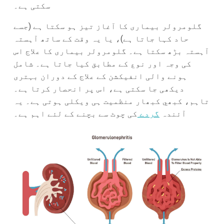
سکتی ہے۔
گلومرولر بیماری کا آغاز تیز ہو سکتا ہے (جسے
حاد کہا جاتا ہے)، یا یہ وقت کے ساتھ آہستہ
آہستہ بڑھ سکتا ہے۔ گلومرولر بیماری کا علاج اس
کی وجہ اور نوع کے مطابق کیا جاتا ہے۔ شامل
ہونے والی انفیکشن کے علاج کے دوران بہتری
دیکھی جا سکتی ہے، اس پر انحصار کرتا ہے۔
تاہم، کبھي کبھار منظمیت ہی ویکلی ہوتی ہے۔ یہ
آئندہ
گردے
کی چوٹ سے بچنے کے لئے اہم ہے۔