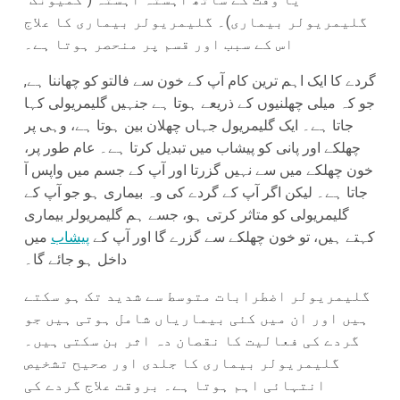
گلیمریولر بیماری)۔ گلیمریولر بیماری کا علاج
اس کے سبب اور قسم پر منحصر ہوتا ہے۔
گردے کا ایک اہم ترین کام آپ کے خون سے فالتو کو چھاننا ہے,
جو کہ میلی چھلنیوں کے ذریعے ہوتا ہے جنہیں گلیمریولی کہا
جاتا ہے۔ ایک گلیمریول جہاں چھلان بین ہوتا ہے، وہی پر
چھلکے اور پانی کو پیشاب میں تبدیل کرتا ہے۔ عام طور پر،
خون چھلکے میں سے نہیں گزرتا اور آپ کے جسم میں واپس آ
جاتا ہے۔ لیکن اگر آپ کے گردے کی وہ بیماری ہو جو آپ کے
گلیمریولی کو متاثر کرتی ہو، جسے ہم گلیمریولر بیماری
کہتے ہیں، تو خون چھلکے سے گزرے گا اور آپ کے
پیشاب
میں
داخل ہو جائے گا۔
گلیمریولر اضطرابات متوسط سے شدید تک ہو سکتے
ہیں اور ان میں کئی بیماریاں شامل ہوتی ہیں جو
گردے کی فعالیت کا نقصان دہ اثر بن سکتی ہیں۔
گلیمریولر بیماری کا جلدی اور صحیح تشخیص
انتہائی اہم ہوتا ہے۔ بروقت علاج گردے کی