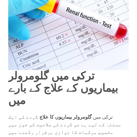
ترکی میں گلومرولر
بیماریوں کے علاج کے بارے
میں
ترکی میں
گلومرولر بیماریوں کا علاج
گردے کی ایک
مسئلہ کے لیے ہے جو گردے کی صلاحیت کو خون میں
مخصوص مرکبات کا توازن برقرار رکھنے میں