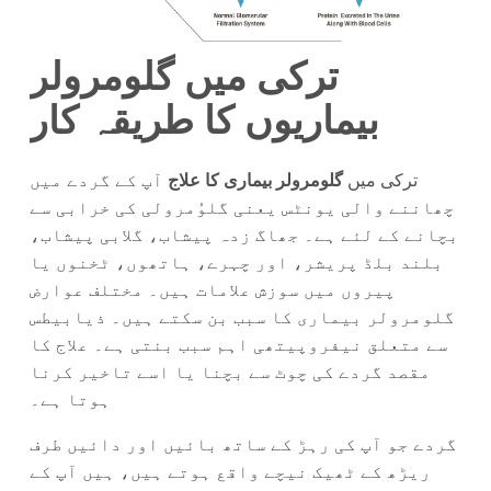
ترکی میں گلومرولر
بیماریوں کا طریقہ کار
ترکی میں
گلومرولر بیماری کا علاج
آپ کے گردے میں
چھاننے والی یونٹس یعنی گلوُمرولی کی خرابی سے
بچانے کے لئے ہے۔ جھاگ زدہ پیشاب، گلابی پیشاب،
بلند بلڈ پریشر، اور چہرے، ہاتھوں، ٹخنوں یا
پیروں میں سوزش علامات ہیں۔ مختلف عوارض
گلومرولر بیماری کا سبب بن سکتے ہیں۔ ذیابیطس
سے متعلق نیفروپیتھی اہم سبب بنتی ہے۔ علاج کا
مقصد گردے کی چوٹ سے بچنا یا اسے تاخیر کرنا
ہوتا ہے۔
گردے جو آپ کی رہڑ کے ساتھ بائیں اور دائیں طرف
ریڑھ کے ٹھیک نیچے واقع ہوتے ہیں، ہیں آپ کے