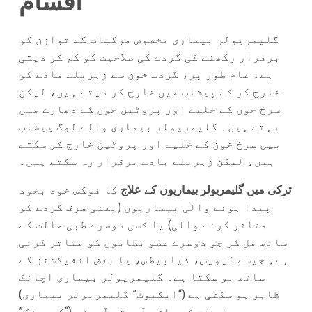
اقسام
گلیمریولر بیماری مخصوص مرکبات کے توازن کو
برقرار رکھنے کی گردے کی صلاحیت کو کم کر دیتی
ہے۔ عام طور پر، گردے خون سے زہریلے مادے کو
خارج کر کے پیشاب میں خارج کر دیتے ہیں، لیکن
سرخ خون کے خلیے اور پروٹین خون کے دھارے میں
رہتے ہیں۔ گلیمریولر بیماری والے لوگ پیشاب
میں سرخ خون کے خلیے اور پروٹین خارج کر سکتے
ہیں، لیکن زہریلے مادے برقرار رہ سکتے ہیں۔
ترکی میں گلیمریولر بیماریوں کے علاج
کا فوکس خود بخود
پیدا ہونے والی بیماریوں (یعنی صرف گردے کو
متاثر کرنے والی) یا کسی دوسرے طبی حالت کے
ساتھ مل کر جو دوسرے عضو نظاموں کو متاثر کرتی
ہے، جیسے لیوپس، ذیابیطس، یا بعض انفیکشنز کے
ساتھ ہو سکتا ہے۔ گلیمریولر بیماری اچانک
ظاہر ہو سکتی ہے (“ایکیوٹ” گلیمریولر بیماری)
یا وقت کے ساتھ آہستہ آہستہ (“کمیونک”