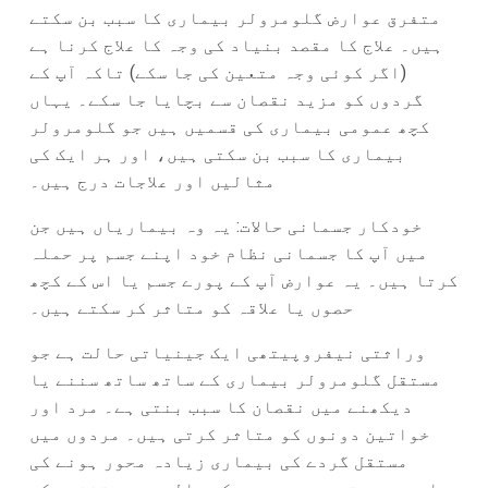
متفرق عوارض گلومرولر بیماری کا سبب بن سکتے
ہیں۔ علاج کا مقصد بنیاد کی وجہ کا علاج کرنا ہے
(اگر کوئی وجہ متعین کی جا سکے) تاکہ آپ کے
گردوں کو مزید نقصان سے بچایا جا سکے۔ یہاں
کچھ عمومی بیماری کی قسمیں ہیں جو گلومرولر
بیماری کا سبب بن سکتی ہیں، اور ہر ایک کی
مثالیں اور علاجات درج ہیں۔
خودکار جسمانی حالات: یہ وہ بیماریاں ہیں جن
میں آپ کا جسمانی نظام خود اپنے جسم پر حملہ
کرتا ہیں۔ یہ عوارض آپ کے پورے جسم یا اس کے کچھ
حصوں یا علاقہ کو متاثر کر سکتے ہیں۔
وراثتی نیفروپیتھی ایک جینیاتی حالت ہے جو
مستقل گلومرولر بیماری کے ساتھ ساتھ سننے یا
دیکھنے میں نقصان کا سبب بنتی ہے۔ مرد اور
خواتین دونوں کو متاثر کرتی ہیں۔ مردوں میں
مستقل گردے کی بیماری زیادہ محور ہونے کی