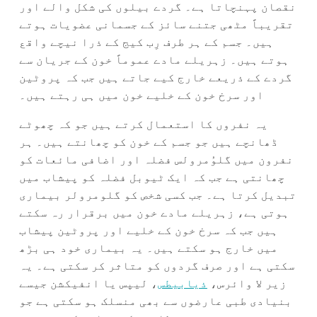
نقصان پہنچاتا ہے۔ گردے بیلوں کی شکل والے اور
تقریباً مٹھی جتنے سائز کے جسمانی عضویات ہوتے
ہیں۔ جسم کے ہر طرف رِب کیج کے ذرا نیچے واقع
ہوتے ہیں۔ زہریلے مادے عموماً خون کے جریان سے
گردے کے ذریعے خارج کیے جاتے ہیں جب کہ پروٹین
اور سرخ خون کے خلیے خون میں ہی رہتے ہیں۔
یہ نفروں کا استعمال کرتے ہیں جو کہ چھوٹے
ڈھانچے ہیں جو جسم کے خون کو چھانتے ہیں۔ ہر
نفرون میں گلوُمرولس فضلہ اور اضافی مائعات کو
چھانتی ہے جب کہ ایک ٹیوبل فضلہ کو پیشاب میں
تبدیل کرتا ہے۔ جب کسی شخص کو گلومرولر بیماری
ہوتی ہے، زہریلے مادے خون میں برقرار رہ سکتے
ہیں جب کہ سرخ خون کے خلیے اور پروٹین پیشاب
میں خارج ہو سکتے ہیں۔ یہ بیماری خود ہی بڑھ
سکتی ہے اور صرف گردوں کو متاثر کر سکتی ہے۔ یہ
زیر لا وائرس،
ذیابیطس
، لیپس یا انفیکشن جیسے
بنیادی طبی عارضوں سے بھی منسلک ہو سکتی ہے جو