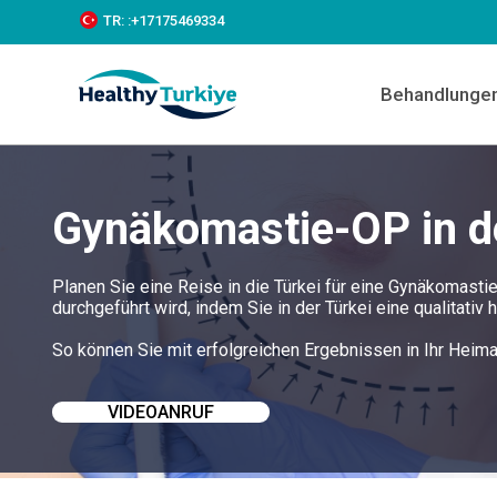
S
TR:
:+‪17175469334‬
k
i
p
Behandlunge
t
o
c
o
n
t
Gynäkomastie-OP in d
e
n
t
Planen Sie eine Reise in die Türkei für eine Gynäkomast
durchgeführt wird, indem Sie in der Türkei eine qualitati
So können Sie mit erfolgreichen Ergebnissen in Ihr Heima
VIDEOANRUF